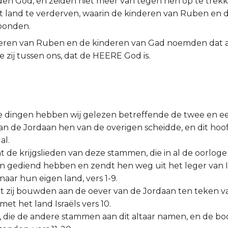
ofden God, en zeiden niet meer van tegen hen op te tre
et land te verderven, waarin de kinderen van Ruben en 
oonden.
eren van Ruben en de kinderen van Gad noemden dat al
 zij tussen ons, dat de HEERE God is.
e dingen hebben wij gelezen betreffende de twee en ee
an de Jordaan hen van de overigen scheidde, en dit hoo
al.
aat de krijgslieden van deze stammen, die in al de oorlo
n gediend hebben en zendt hen weg uit het leger van I
naar hun eigen land, vers 1-9.
 dat zij bouwden aan de oever van de Jordaan ten teken v
t het land Israëls vers 10.
t, die de andere stammen aan dit altaar namen, en de boo