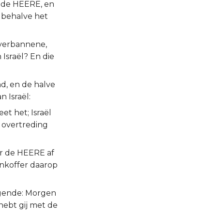
n de HEERE, en
 behalve het
 verbannene,
Israël? En die
d, en de halve
 Israël:
t het; Israël
r overtreding
r de HEERE af
ankoffer daarop
ggende: Morgen
ebt gij met de