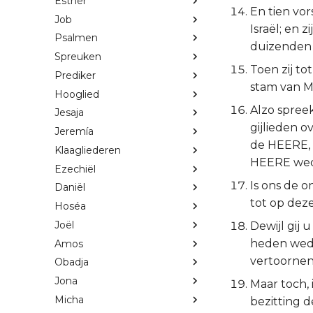
Esther
En tien vor
Job
Israël; en 
Psalmen
duizenden v
Spreuken
Toen zij to
Prediker
stam van M
Hooglied
Alzo spree
Jesaja
gijlieden 
Jeremía
de HEERE, 
Klaagliederen
HEERE wede
Ezechiël
Is ons de o
Daniël
tot op dez
Hoséa
Joël
Dewijl gij 
heden wede
Amos
vertoornen
Obadja
Jona
Maar toch, 
Micha
bezitting 