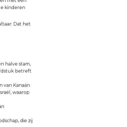
kken met een
de kinderen
taar: Dat het
n halve stam,
fdstuk betreft
gen van Kanaän
sraël, waarop
an
dschap, die zij