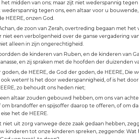
in het midden van ons; maar zijt niet wederspannig tege
iet wederspannig tegen ons, een altaar voor u bouwende,
 de HEERE, onzen God.
 Achan, de zoon van Zerah, overtreding begaan met het
 niet een verbolgenheid over de ganse vergadering van 
niet alleen in zijn ongerechtigheid.
ordden de kinderen van Ruben, en de kinderen van Ga
anasse, en zij spraken met de hoofden der duizenden van
 goden, de HEERE, de God der goden, de HEERE, Die wee
t ook weten! Is het door wederspannigheid, of is het doo
EERE, zo behoudt ons heden niet;
s een altaar zouden gebouwd hebben, om ons van achte
f om brandoffer en spijsoffer daarop te offeren, of om d
 eise het de HEERE.
dit niet uit zorg vanwege deze zaak gedaan hebben, ze
 kinderen tot onze kinderen spreken, zeggende: Wat h