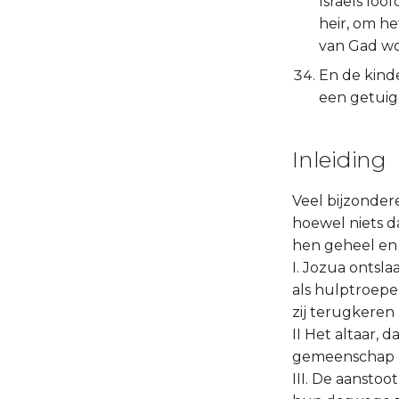
Israëls lo
heir, om h
van Gad w
En de kind
een getuige
Inleiding
Veel bijzonder
hoewel niets d
hen geheel en 
I. Jozua ontsl
als hulptroepe
zij terugkeren 
II Het altaar,
gemeenschap me
III. De aanstoo