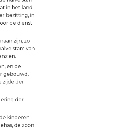
at in het land
r bezitting, in
oor de dienst
aän zijn, zo
halve stam van
anzien.
en, en de
ar gebouwd,
 zijde der
dering der
 de kinderen
nehas, de zoon