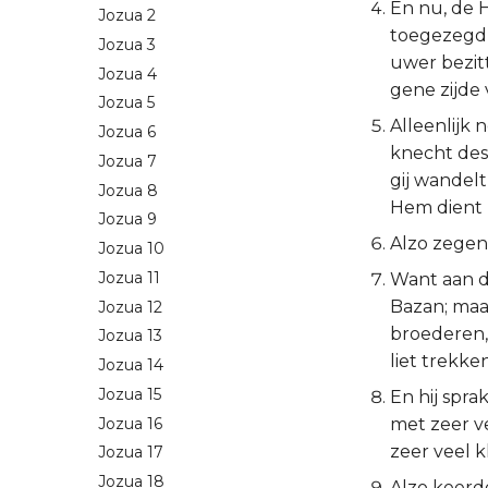
En nu, de 
Jozua 2
toegezegd 
Jozua 3
uwer bezit
Jozua 4
gene zijde
Jozua 5
Alleenlijk 
Jozua 6
knecht des
Jozua 7
gij wandelt
Jozua 8
Hem dient 
Jozua 9
Alzo zegend
Jozua 10
Jozua 11
Want aan d
Bazan; maa
Jozua 12
broederen,
Jozua 13
liet trekke
Jozua 14
Jozua 15
En hij spr
Jozua 16
met zeer ve
zeer veel 
Jozua 17
Jozua 18
Alzo keerd