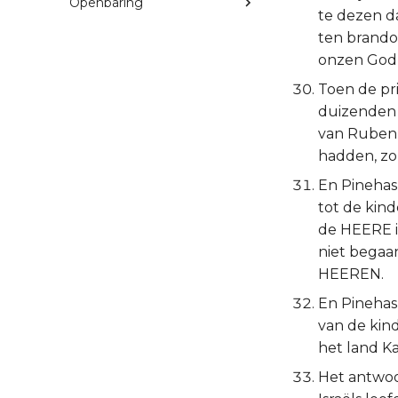
Openbaring
te dezen d
ten brandof
onzen God, 
Toen de pr
duizenden 
van Ruben,
hadden, zo
En Pinehas,
tot de kin
de HEERE i
niet begaan
HEEREN.
En Pinehas
van de kin
het land Ka
Het antwoo