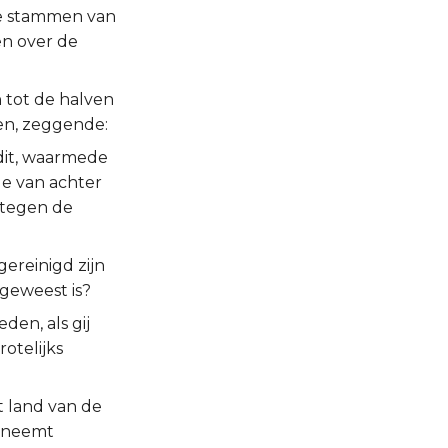
 de stammen van
en over de
 tot de halven
hen, zeggende:
dit, waarmede
de van achter
 tegen de
gereinigd zijn
geweest is?
den, als gij
otelijks
t land van de
n neemt