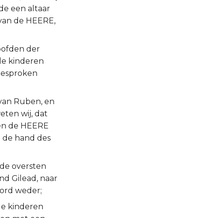
e een altaar
r van de HEERE,
oofden der
de kinderen
gesproken
 van Ruben, en
ten wij, dat
egen de HEERE
it de hand des
 de oversten
nd Gilead, naar
oord weder;
de kinderen