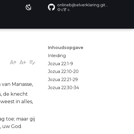
onlinebijbelverklaring.github.io
6
4
Inhoudsopgave
Inleiding
Jozua 22:1-9
Jozua 22:10-20
Jozua 22:21-29
m van Manasse,
Jozua 22:30-34
s, de knecht
eest in alles,
g toe; maar gij
 uw God.