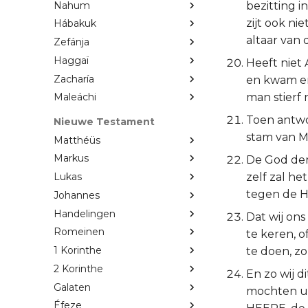
Nahum
bezitting 
zijt ook n
Hábakuk
altaar van
Zefánja
Haggaï
Heeft niet
Zacharía
en kwam er
man stierf 
Maleáchi
Toen antwo
Nieuwe Testament
stam van M
Matthéüs
Markus
De God der
zelf zal he
Lukas
tegen de H
Johannes
Handelingen
Dat wij on
Romeinen
te keren, o
1 Korinthe
te doen, zo
2 Korinthe
En zo wij 
Galaten
mochten uw
Éfeze