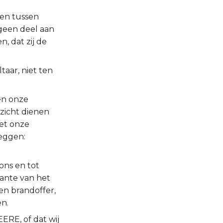
 en tussen
 geen deel aan
 dat zij de
aar, niet ten
en onze
zicht dienen
et onze
eggen:
ons en tot
aante van het
en brandoffer,
en.
ERE, of dat wij