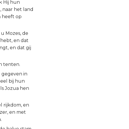
k Hij hun
 naar het land
 heeft op
e u Mozes, de
hebt, en dat
gt, en dat gij
n tenten.
l gegeven in
eel bij hun
als Jozua hen
l rijkdom, en
jzer, en met
.
de halve stam