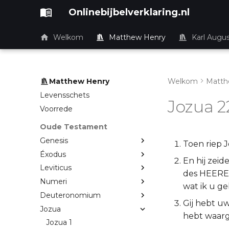
Onlinebijbelverklaring.nl
Welkom
Matthew Henry
Karl Augu
Matthew Henry
Welkom
Matth
Levensschets
Jozua 2
Voorrede
Oude Testament
Genesis
Toen riep 
Éxodus
En hij zeid
Leviticus
des HEEREN
Numeri
wat ik u g
Deuteronomium
Gij hebt uw
Jozua
hebt waar
Jozua 1