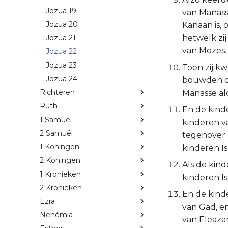
Jozua 19
van Manasse
Jozua 20
Kanaän is, 
hetwelk zi
Jozua 21
van Mozes.
Jozua 22
Jozua 23
Toen zij kw
Jozua 24
bouwden de
Richteren
Manasse ald
Ruth
En de kind
1 Samuël
kinderen v
2 Samuël
tegenover 
1 Koningen
kinderen Is
2 Koningen
Als de kin
1 Kronieken
kinderen Is
2 Kronieken
En de kind
Ezra
van Gad, en
Nehémia
van Eleazar