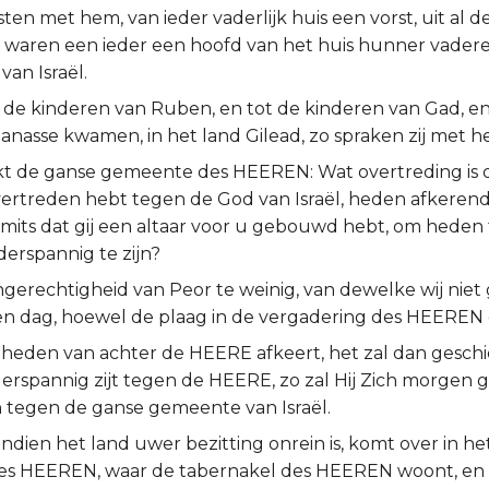
sten met hem, van ieder vaderlijk huis een vorst, uit al
zij waren een ieder een hoofd van het huis hunner vader
an Israël.
t de kinderen van Ruben, en tot de kinderen van Gad, en
anasse kwamen, in het land Gilead, zo spraken zij met 
kt de ganse gemeente des HEEREN: Wat overtreding is 
overtreden hebt tegen de God van Israël, heden afkeren
mits dat gij een altaar voor u gebouwd hebt, om heden
rspannig te zijn?
ngerechtigheid van Peor te weinig, van dewelke wij niet 
en dag, hoewel de plaag in de vergadering des HEEREN 
u heden van achter de HEERE afkeert, het zal dan geschie
rspannig zijt tegen de HEERE, zo zal Hij Zich morgen gr
 tegen de ganse gemeente van Israël.
indien het land uwer bezitting onrein is, komt over in he
des HEEREN, waar de tabernakel des HEEREN woont, e