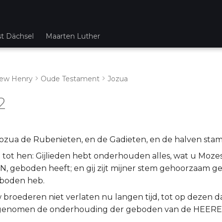
st Dächsel
Maarten Luther
ew Henry
Oude Testament
Jozua
2
Jozua de Rubenieten, en de Gadieten, en de halven sta
e tot hen: Gijlieden hebt onderhouden alles, wat u Moze
, geboden heeft; en gij zijt mijner stem gehoorzaam gew
eboden heb.
 broederen niet verlaten nu langen tijd, tot op dezen da
genomen de onderhouding der geboden van de HEERE,