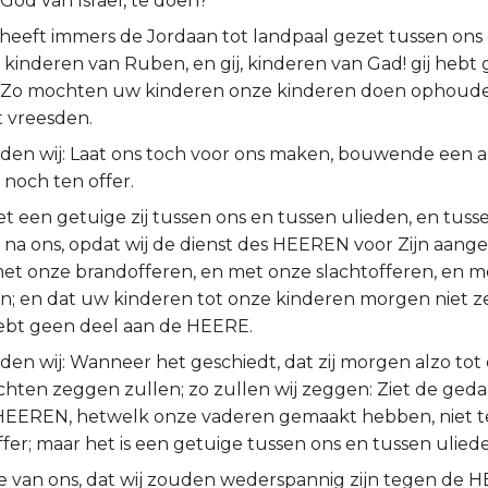
God van Israël, te doen?
eeft immers de Jordaan tot landpaal gezet tussen ons
j, kinderen van Ruben, en gij, kinderen van Gad! gij hebt
Zo mochten uw kinderen onze kinderen doen ophouden,
 vreesden.
den wij: Laat ons toch voor ons maken, bouwende een alt
 noch ten offer.
t een getuige zij tussen ons en tussen ulieden, en tuss
 na ons, opdat wij de dienst des HEEREN voor Zijn aange
t onze brandofferen, en met onze slachtofferen, en m
n; en dat uw kinderen tot onze kinderen morgen niet z
hebt geen deel aan de HEERE.
en wij: Wanneer het geschiedt, dat zij morgen alzo tot 
chten zeggen zullen; zo zullen wij zeggen: Ziet de ged
 HEEREN, hetwelk onze vaderen gemaakt hebben, niet t
fer; maar het is een getuige tussen ons en tussen ulied
re van ons, dat wij zouden wederspannig zijn tegen de HE