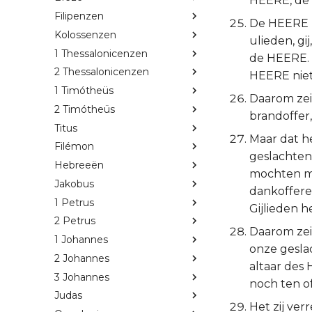
HEERE, de 
Filipenzen
De HEERE h
Kolossenzen
ulieden, gi
1 Thessalonicenzen
de HEERE. 
2 Thessalonicenzen
HEERE niet
1 Timótheüs
Daarom zei
2 Timótheüs
brandoffer,
Titus
Maar dat he
Filémon
geslachten
Hebreeën
mochten me
Jakobus
dankoffere
1 Petrus
Gijlieden 
2 Petrus
Daarom zeid
1 Johannes
onze gesla
2 Johannes
altaar des
3 Johannes
noch ten of
Judas
Het zij ver