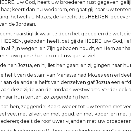
HEERE, uw God, heeft uw broederen rust gegeven, gelij
had; keert dan nu wederom, en gaat gij naar uw tenten,
ting, hetwelk u Mozes, de knecht des HEEREN, gegeven
 van de Jordaan.
neemt naarstiglijk waar te doen het gebod en de wet, di
 HEEREN, geboden heeft, dat gij de HEERE, uw God, lief
 in al Zijn wegen, en Zijn geboden houdt, en Hem aanhan
met uw ganse hart en met uw ganse ziel.
e hen Jozua, en hij liet hen gaan; en zij gingen naar hu
e helft van de stam van Manasse had Mozes een erfdee
r aan de andere helft van denzelven gaf Jozua een erfd
 aan deze zijde van de Jordaan westwaarts. Verder ook 
n naar hun tenten, zo zegende hij hen.
ak tot hen, zeggende: Keert weder tot uw tenten met vee
el vee, met zilver, en met goud, en met koper, en met i
klederen; deelt de roof uwer vijanden met uw broederen
en de kinderen van Ruben, en de kinderen van Gad, en 