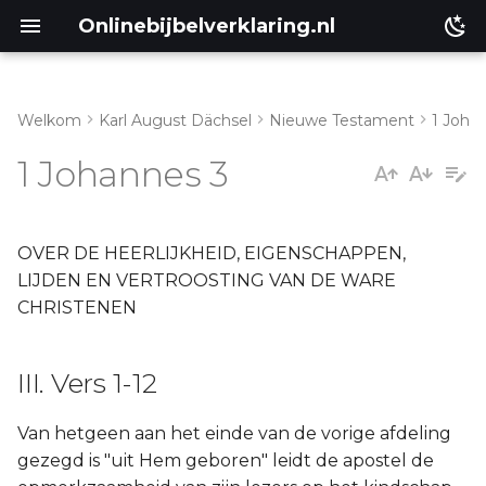
Onlinebijbelverklaring.nl
Welkom
Karl August Dächsel
Nieuwe Testament
1 Joha
Inleiding
III. Vers 1-12
1 Johannes 3
Genesis
IV. Vers 13-24
Éxodus
OVER DE HEERLIJKHEID, EIGENSCHAPPEN,
LIJDEN EN VERTROOSTING VAN DE WARE
Leviticus
CHRISTENEN
Numeri
III. Vers 1-12
Ruth
Van hetgeen aan het einde van de vorige afdeling
gezegd is "uit Hem geboren" leidt de apostel de
Prediker