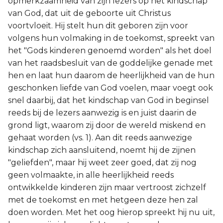
opmerkzaamheid van zijn lezers op het kindschap
van God, dat uit de geboorte uit Christus
Joël
voortvloeit. Hij stelt hun dit geboren zijn voor
volgens hun volmaking in de toekomst, spreekt van
Jona
het "Gods kinderen genoemd worden" als het doel
van het raadsbesluit van de goddelijke genade met
Hábakuk
hen en laat hun daarom de heerlijkheid van de hun
geschonken liefde van God voelen, maar voegt ook
snel daarbij, dat het kindschap van God in beginsel
reeds bij de lezers aanwezig is en juist daarin de
grond ligt, waarom zij door de wereld miskend en
gehaat worden (vs. 1). Aan dit reeds aanwezige
kindschap zich aansluitend, noemt hij de zijnen
"geliefden", maar hij weet zeer goed, dat zij nog
geen volmaakte, in alle heerlijkheid reeds
ontwikkelde kinderen zijn maar vertroost zichzelf
met de toekomst en met hetgeen deze hen zal
doen worden. Met het oog hierop spreekt hij nu uit,