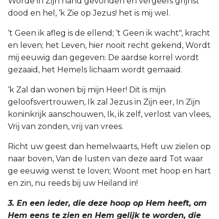
Worde in Zijn hand gevonden en vergeefs grijnst
dood en hel, ‘k Zie op Jezus! het is mij wel.
‘t Geen ik afleg is de ellend; ‘t Geen ik wacht", kracht
en leven; het Leven, hier nooit recht gekend, Wordt
mij eeuwig dan gegeven: De aardse korrel wordt
gezaaid, het Hemels lichaam wordt gemaaid.
‘k Zal dan wonen bij mijn Heer! Dit is mijn
geloofsvertrouwen, Ik zal Jezus in Zijn eer, In Zijn
koninkrijk aanschouwen, Ik, ik zelf, verlost van vlees,
Vrij van zonden, vrij van vrees.
Richt uw geest dan hemelwaarts, Heft uw zielen op
naar boven, Van de lusten van deze aard Tot waar
ge eeuwig wenst te loven; Woont met hoop en hart
en zin, nu reeds bij uw Heiland in!
3. En een ieder, die deze hoop op Hem heeft, om
Hem eens te zien en Hem gelijk te worden, die