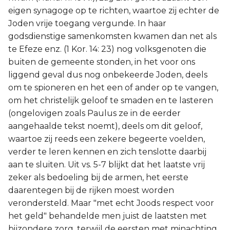
eigen synagoge op te richten, waartoe zij echter de
Joden vrije toegang vergunde. In haar
godsdienstige samenkomsten kwamen dan net als
te Efeze enz. (1 Kor. 14: 23) nog volksgenoten die
buiten de gemeente stonden, in het voor ons
liggend geval dus nog onbekeerde Joden, deels
om te spioneren en het een of ander op te vangen,
om het christelijk geloof te smaden en te lasteren
(ongelovigen zoals Paulus ze in de eerder
aangehaalde tekst noemt), deels om dit geloof,
waartoe zij reeds een zekere begeerte voelden,
verder te leren kennen en zich tenslotte daarbij
aan te sluiten. Uit vs. 5-7 blijkt dat het laatste vrij
zeker als bedoeling bij de armen, het eerste
daarentegen bij de rijken moest worden
verondersteld. Maar "met echt Joods respect voor
het geld" behandelde men juist de laatsten met
bijzondere zorg, terwijl de eersten met minachting