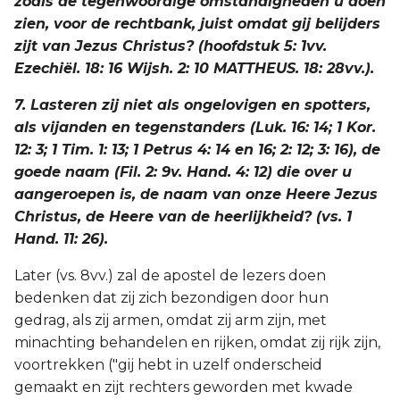
zoals de tegenwoordige omstandigheden u doen
zien, voor de rechtbank, juist omdat gij belijders
zijt van Jezus Christus? (hoofdstuk 5: 1vv.
Ezechiël. 18: 16 Wijsh. 2: 10 MATTHEUS. 18: 28vv.).
7. Lasteren zij niet als ongelovigen en spotters,
als vijanden en tegenstanders (Luk. 16: 14; 1 Kor.
12: 3; 1 Tim. 1: 13; 1 Petrus 4: 14 en 16; 2: 12; 3: 16), de
goede naam (Fil. 2: 9v. Hand. 4: 12) die over u
aangeroepen is, de naam van onze Heere Jezus
Christus, de Heere van de heerlijkheid? (vs. 1
Hand. 11: 26).
Later (vs. 8vv.) zal de apostel de lezers doen
bedenken dat zij zich bezondigen door hun
gedrag, als zij armen, omdat zij arm zijn, met
minachting behandelen en rijken, omdat zij rijk zijn,
voortrekken ("gij hebt in uzelf onderscheid
gemaakt en zijt rechters geworden met kwade