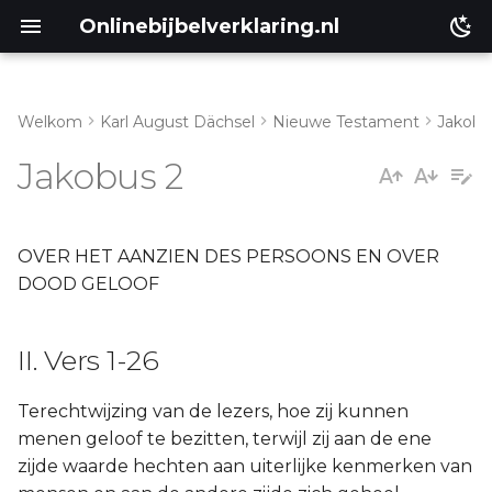
Onlinebijbelverklaring.nl
Welkom
Karl August Dächsel
Nieuwe Testament
Jakobu
Inleiding
II. Vers 1-26
Jakobus 2
Genesis
Éxodus
OVER HET AANZIEN DES PERSOONS EN OVER
DOOD GELOOF
Leviticus
II. Vers 1-26
Numeri
Terechtwijzing van de lezers, hoe zij kunnen
Ruth
menen geloof te bezitten, terwijl zij aan de ene
zijde waarde hechten aan uiterlijke kenmerken van
Prediker