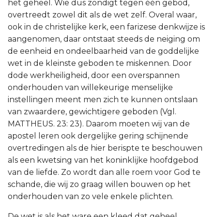
het geheel. Wie dus zondigt tegen één gebod,
overtreedt zowel dit als de wet zelf. Overal waar,
ook in de christelijke kerk, een farizese denkwijze is
aangenomen, daar ontstaat steeds de neiging om
de eenheid en ondeelbaarheid van de goddelijke
wet in de kleinste geboden te miskennen. Door
dode werkheiligheid, door een overspannen
onderhouden van willekeurige menselijke
instellingen meent men zich te kunnen ontslaan
van zwaardere, gewichtigere geboden (Vgl.
MATTHEUS. 23: 23). Daarom moeten wij van de
apostel leren ook dergelijke gering schijnende
overtredingen als de hier berispte te beschouwen
als een kwetsing van het koninklijke hoofdgebod
van de liefde. Zo wordt dan alle roem voor God te
schande, die wij zo graag willen bouwen op het
onderhouden van zo vele enkele plichten.
De wet is als het ware een kleed dat geheel