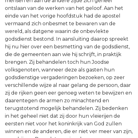
mensen en aan de andere zijde zich geheel
ontslaan van de werken van het geloof. Aan het
Joël
einde van het vorige hoofdstuk had de apostel
vermaand zich onbesmet te bewaren van de
Jona
wereld, als datgene waarin de onbevlekte
godsdienst bestond. In aansluiting daarop spreekt
Hábakuk
hij nu hier over een besmetting van de godsdienst,
die de gemeenten aan wie hij schrijft, in praktijk
brengen. Zij behandelen toch hun Joodse
volksgenoten, wanneer deze als gasten hun
godsdienstige vergaderingen bezoeken, op zeer
verschillende wijze al naar gelang de persoon, daar
zij de rijken geen eer genoeg weten te bewijzen en
daarentegen de armen zo minachtend en
terugstotend mogelijk behandelen. Zij bedenken
in het geheel niet dat zij door hun vleierijen de
eersten niet voor het koninkrijk van God zullen
winnen en de anderen, die er niet ver meer van zijn,