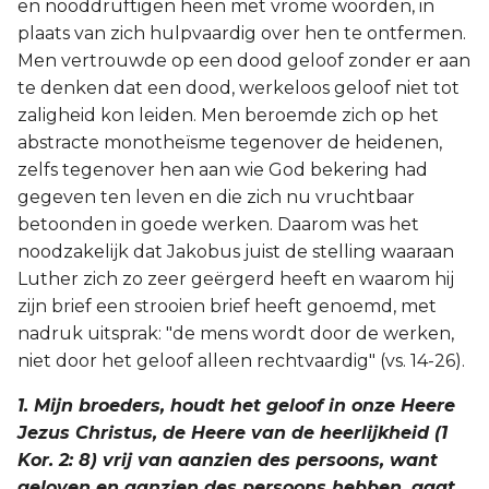
en nooddruftigen heen met vrome woorden, in
plaats van zich hulpvaardig over hen te ontfermen.
Men vertrouwde op een dood geloof zonder er aan
te denken dat een dood, werkeloos geloof niet tot
zaligheid kon leiden. Men beroemde zich op het
abstracte monotheïsme tegenover de heidenen,
zelfs tegenover hen aan wie God bekering had
gegeven ten leven en die zich nu vruchtbaar
betoonden in goede werken. Daarom was het
noodzakelijk dat Jakobus juist de stelling waaraan
Luther zich zo zeer geërgerd heeft en waarom hij
zijn brief een strooien brief heeft genoemd, met
nadruk uitsprak: "de mens wordt door de werken,
niet door het geloof alleen rechtvaardig" (vs. 14-26).
1. Mijn broeders, houdt het geloof in onze Heere
Jezus Christus, de Heere van de heerlijkheid (1
Kor. 2: 8) vrij van aanzien des persoons, want
geloven en aanzien des persoons hebben, gaat