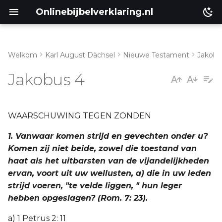
Onlinebijbelverklaring.nl
Welkom
Karl August Dächsel
Nieuwe Testament
Jakobu
Inleiding
Jakobus 4
Genesis
Éxodus
WAARSCHUWING TEGEN ZONDEN
1. Vanwaar komen strijd en gevechten onder u?
Leviticus
Komen zij niet beide, zowel die toestand van
haat als het uitbarsten van de vijandelijkheden
Numeri
ervan, voort uit uw wellusten, a) die in uw leden
strijd voeren, "te velde liggen, " hun leger
Ruth
hebben opgeslagen? (Rom. 7: 23).
Prediker
a) 1 Petrus 2: 11