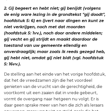
Joël
2. Gij begeert en hebt niet; gij benijdt (volgens
de enig ware lezing in de grondtekst "gij doodt",
Jona
hoofdstuk 5: 6) en ijvert naar dingen en kunt ze
niet verkrijgen, noch met dat moorden
Hábakuk
(hoofdstuk 5: 1vv.), noch door andere middelen;
gij vecht en gij strijdt en maakt daardoor de
toestand van uw gemeente ellendig en
onverdraaglijk; maar zoals ik reeds gezegd heb,
gij hebt niet, omdat gij niet bidt (vgl. hoofdstuk
5: 16vv.).
De stelling aan het einde van het vorige hoofdstuk,
dat het de vreedzamen zijn die het voordeel
genieten van de vrucht van de gerechtigheid, die
voortkomt uit een zaaien dat in vrede gebeurt,
vormt de overgang naar hetgeen nu volgt. Er is
daar geen sprake meer van hen die zich als leraars