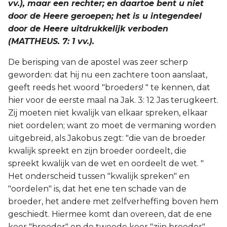
vv.), maar een rechter; en daartoe bent u niet
door de Heere geroepen; het is u integendeel
door de Heere uitdrukkelijk verboden
(MATTHEUS. 7: 1 vv.).
De berisping van de apostel was zeer scherp
geworden: dat hij nu een zachtere toon aanslaat,
geeft reeds het woord "broeders! " te kennen, dat
hier voor de eerste maal na Jak. 3: 12 Jas terugkeert.
Zij moeten niet kwalijk van elkaar spreken, elkaar
niet oordelen; want zo moet de vermaning worden
uitgebreid, als Jakobus zegt: "die van de broeder
kwalijk spreekt en zijn broeder oordeelt, die
spreekt kwalijk van de wet en oordeelt de wet. "
Het onderscheid tussen "kwalijk spreken" en
"oordelen" is, dat het ene ten schade van de
broeder, het andere met zelfverheffing boven hem
geschiedt. Hiermee komt dan overeen, dat de ene
keer "broeder" en de tweede keer "zijn broeder"