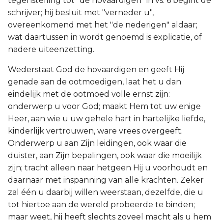
tegenstelling tot "de hovaardigen" in vs. 6 begint de
schrijver; hij besluit met "verneder u",
overeenkomend met het "de nederigen" aldaar;
wat daartussen in wordt genoemd is explicatie, of
nadere uiteenzetting.
Wederstaat God de hovaardigen en geeft Hij
genade aan de ootmoedigen, laat het u dan
eindelijk met de ootmoed volle ernst zijn:
onderwerp u voor God; maakt Hem tot uw enige
Heer, aan wie u uw gehele hart in hartelijke liefde,
kinderlijk vertrouwen, ware vrees overgeeft.
Onderwerp u aan Zijn leidingen, ook waar die
duister, aan Zijn bepalingen, ook waar die moeilijk
zijn; tracht alleen naar hetgeen Hij u voorhoudt en
daarnaar met inspanning van alle krachten. Zeker
zal één u daarbij willen weerstaan, dezelfde, die u
tot hiertoe aan de wereld probeerde te binden;
maar weet, hij heeft slechts zoveel macht als u hem