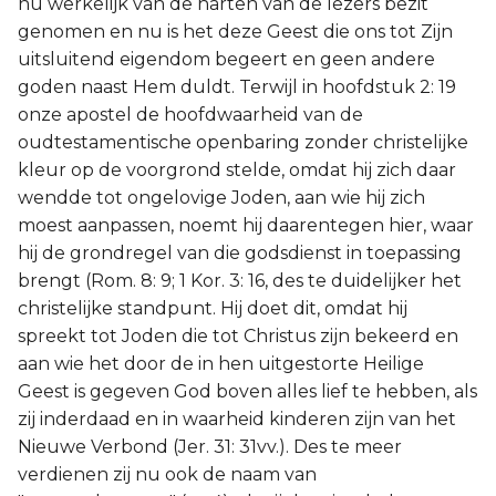
nu werkelijk van de harten van de lezers bezit
genomen en nu is het deze Geest die ons tot Zijn
uitsluitend eigendom begeert en geen andere
goden naast Hem duldt. Terwijl in hoofdstuk 2: 19
onze apostel de hoofdwaarheid van de
oudtestamentische openbaring zonder christelijke
kleur op de voorgrond stelde, omdat hij zich daar
wendde tot ongelovige Joden, aan wie hij zich
moest aanpassen, noemt hij daarentegen hier, waar
hij de grondregel van die godsdienst in toepassing
brengt (Rom. 8: 9; 1 Kor. 3: 16, des te duidelijker het
christelijke standpunt. Hij doet dit, omdat hij
spreekt tot Joden die tot Christus zijn bekeerd en
aan wie het door de in hen uitgestorte Heilige
Geest is gegeven God boven alles lief te hebben, als
zij inderdaad en in waarheid kinderen zijn van het
Nieuwe Verbond (Jer. 31: 31vv.). Des te meer
verdienen zij nu ook de naam van