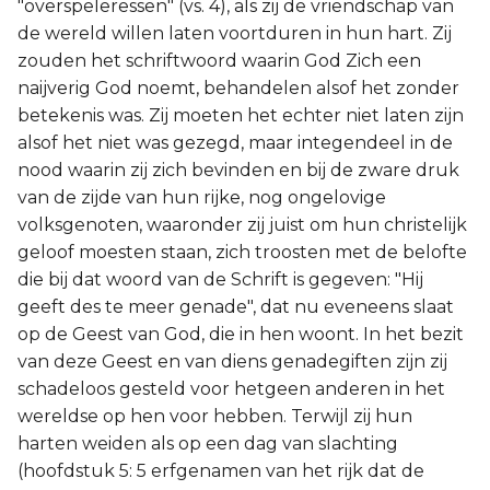
"overspeleressen" (vs. 4), als zij de vriendschap van
de wereld willen laten voortduren in hun hart. Zij
zouden het schriftwoord waarin God Zich een
naijverig God noemt, behandelen alsof het zonder
betekenis was. Zij moeten het echter niet laten zijn
alsof het niet was gezegd, maar integendeel in de
nood waarin zij zich bevinden en bij de zware druk
van de zijde van hun rijke, nog ongelovige
volksgenoten, waaronder zij juist om hun christelijk
geloof moesten staan, zich troosten met de belofte
die bij dat woord van de Schrift is gegeven: "Hij
geeft des te meer genade", dat nu eveneens slaat
op de Geest van God, die in hen woont. In het bezit
van deze Geest en van diens genadegiften zijn zij
schadeloos gesteld voor hetgeen anderen in het
wereldse op hen voor hebben. Terwijl zij hun
harten weiden als op een dag van slachting
(hoofdstuk 5: 5 erfgenamen van het rijk dat de