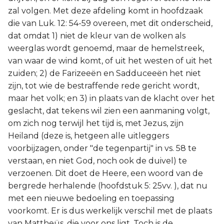
zal volgen. Met deze afdeling komt in hoofdzaak
die van Luk. 12: 54-59 overeen, met dit onderscheid,
dat omdat 1) niet de kleur van de wolken als
weerglas wordt genoemd, maar de hemelstreek,
van waar de wind komt, of uit het westen of uit het
zuiden; 2) de Farizeeën en Sadduceeën het niet
zijn, tot wie de bestraffende rede gericht wordt,
maar het volk; en 3) in plaats van de klacht over het
geslacht, dat tekens wil zien een aanmaning volgt,
om zich nog terwijl het tijd is, met Jezus, zijn
Heiland (deze is, hetgeen alle uitleggers
voorbijzagen, onder "de tegenpartij" in vs. 58 te
verstaan, en niet God, noch ook de duivel) te
verzoenen. Dit doet de Heere, een woord van de
bergrede herhalende (hoofdstuk 5: 25vv. ), dat nu
met een nieuwe bedoeling en toepassing
voorkomt. Er is dus werkelijk verschil met de plaats
van Mattheüs, die voor ons ligt. Toch is de