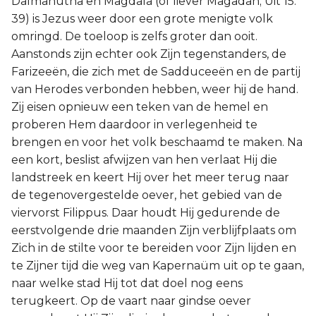
Dalmanutha en Magdala (of liever Magadan; Uit 15:
39) is Jezus weer door een grote menigte volk
Joël
omringd. De toeloop is zelfs groter dan ooit.
Aanstonds zijn echter ook Zijn tegenstanders, de
Jona
Farizeeën, die zich met de Sadduceeën en de partij
van Herodes verbonden hebben, weer hij de hand.
Hábakuk
Zij eisen opnieuw een teken van de hemel en
proberen Hem daardoor in verlegenheid te
brengen en voor het volk beschaamd te maken. Na
een kort, beslist afwijzen van hen verlaat Hij die
landstreek en keert Hij over het meer terug naar
de tegenovergestelde oever, het gebied van de
viervorst Filippus. Daar houdt Hij gedurende de
eerstvolgende drie maanden Zijn verblijfplaats om
Zich in de stilte voor te bereiden voor Zijn lijden en
te Zijner tijd die weg van Kapernaüm uit op te gaan,
naar welke stad Hij tot dat doel nog eens
terugkeert. Op de vaart naar gindse oever