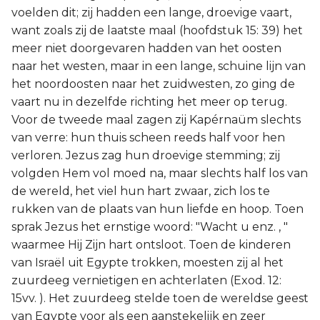
voelden dit; zij hadden een lange, droevige vaart,
want zoals zij de laatste maal (hoofdstuk 15: 39) het
meer niet doorgevaren hadden van het oosten
naar het westen, maar in een lange, schuine lijn van
het noordoosten naar het zuidwesten, zo ging de
vaart nu in dezelfde richting het meer op terug.
Voor de tweede maal zagen zij Kapérnaüm slechts
van verre: hun thuis scheen reeds half voor hen
verloren. Jezus zag hun droevige stemming; zij
volgden Hem vol moed na, maar slechts half los van
de wereld, het viel hun hart zwaar, zich los te
rukken van de plaats van hun liefde en hoop. Toen
sprak Jezus het ernstige woord: "Wacht u enz. , "
waarmee Hij Zijn hart ontsloot. Toen de kinderen
van Israël uit Egypte trokken, moesten zij al het
zuurdeeg vernietigen en achterlaten (Exod. 12:
15vv. ). Het zuurdeeg stelde toen de wereldse geest
van Egypte voor als een aanstekelijk en zeer