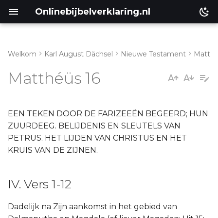
Onlinebijbelverklaring.nl
Welkom
Karl August Dächsel
Nieuwe Testament
Matth
Inleiding
IV. Vers 1-12
Matthéüs 16
Genesis
I. Vers 13-28
Éxodus
EEN TEKEN DOOR DE FARIZEEËN BEGEERD; HUN
ZUURDEEG. BELIJDENIS EN SLEUTELS VAN
Leviticus
PETRUS. HET LIJDEN VAN CHRISTUS EN HET
KRUIS VAN DE ZIJNEN.
Numeri
IV. Vers 1-12
Ruth
Dadelijk na Zijn aankomst in het gebied van
Prediker