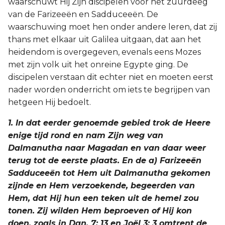
waarschuwt Hij Zijn discipelen voor het zuurdeeg
van de Farizeeën en Sadduceeën. De
waarschuwing moet hen onder andere leren, dat zij
thans met elkaar uit Galilea uitgaan, dat aan het
heidendom is overgegeven, evenals eens Mozes
met zijn volk uit het onreine Egypte ging. De
discipelen verstaan dit echter niet en moeten eerst
nader worden onderricht om iets te begrijpen van
hetgeen Hij bedoelt.
1. In dat eerder genoemde gebied trok de Heere
enige tijd rond en nam Zijn weg van
Dalmanutha naar Magadan en van daar weer
terug tot de eerste plaats. En de a) Farizeeën
Sadduceeën tot Hem uit Dalmanutha gekomen
zijnde en Hem verzoekende, begeerden van
Hem, dat Hij hun een teken uit de hemel zou
tonen. Zij wilden Hem beproeven of Hij kon
doen, zoals in Dan. 7: 13 en Joël 3: 3 omtrent de