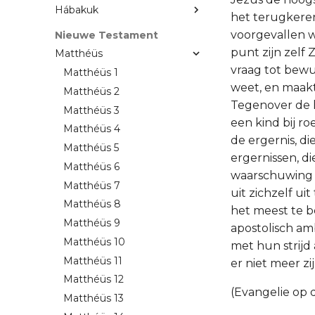
Hábakuk
het terugkere
voorgevallen w
Nieuwe Testament
punt zijn zelf 
Matthéüs
vraag tot bewu
Matthéüs 1
weet, en maakt
Matthéüs 2
Tegenover de ho
Matthéüs 3
een kind bij ro
Matthéüs 4
de ergernis, di
Matthéüs 5
ergernissen, d
Matthéüs 6
waarschuwing 
Matthéüs 7
uit zichzelf ui
Matthéüs 8
het meest te 
Matthéüs 9
apostolisch amb
Matthéüs 10
met hun strijd
Matthéüs 11
er niet meer zi
Matthéüs 12
(Evangelie op de
Matthéüs 13