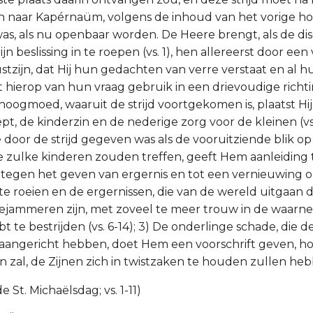
n naar Kapérnaüm, volgens de inhoud van het vorige h
as, als nu openbaar worden. De Heere brengt, als de dis
Zijn beslissing in te roepen (vs. 1), hen allereerst door 
stzijn, dat Hij hun gedachten van verre verstaat en al
 hierop van hun vraag gebruik in een drievoudige richtin
ogmoed, waaruit de strijd voortgekomen is, plaatst Hij, t
ept, de kinderzin en de nederige zorg voor de kleinen (vs.
e door de strijd gegeven was als de vooruitziende blik op
ie zulke kinderen zouden treffen, geeft Hem aanleiding 
tegen het geven van ergernis en tot een vernieuwing o
t te roeien en de ergernissen, die van de wereld uitgaan da
bejammeren zijn, met zoveel te meer trouw in de waar
t te bestrijden (vs. 6-14); 3) De onderlinge schade, die d
 aangericht hebben, doet Hem een voorschrift geven, ho
jn zal, de Zijnen zich in twistzaken te houden zullen he
 St. Michaëlsdag; vs. 1-11)