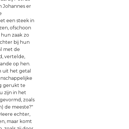
n Johannes er
e
et een steek in
zen, ofschoon
n hun zaak zo
chter bij hun
l met de
, vertelde,
aande op hen.
uit het getal
enschappelijke
g gerukt te
 zijn in het
 gevormd, zoals
aan) de meeste?"
 Heere echter,
men, maar komt
 zoals zij door