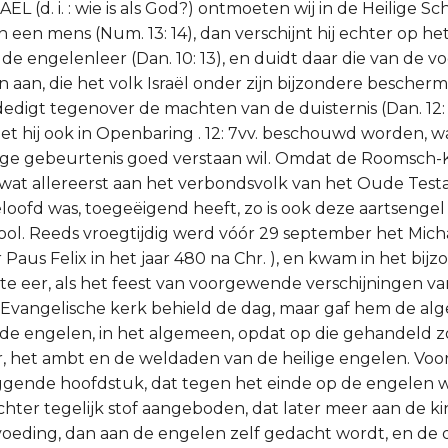
 (d. i. : wie is als God?) ontmoeten wij in de Heilige Sch
 een mens (Num. 13: 14), dan verschijnt hij echter op he
lde engelenleer (Dan. 10: 13), en duidt daar die van de 
 aan, die het volk Israël onder zijn bijzondere bescherm
edigt tegenover de machten van de duisternis (Dan. 12: 1 
et hij ook in Openbaring . 12: 7vv. beschouwd worden,
ige gebeurtenis goed verstaan wil. Omdat de Roomsch-
, wat allereerst aan het verbondsvolk van het Oude Tes
oofd was, toegeëigend heeft, zo is ook deze aartsenge
ool. Reeds vroegtijdig werd vóór 29 september het Mich
 Paus Felix in het jaar 480 na Chr. ), en kwam in het bijz
rote eer, als het feest van voorgewende verschijningen v
 Evangelische kerk behield de dag, maar gaf hem de a
 de engelen, in het algemeen, opdat op die gehandeld 
, het ambt en de weldaden van de heilige engelen. Voor
iggende hoofdstuk, dat tegen het einde op de engelen w
 echter tegelijk stof aangeboden, dat later meer aan de 
pvoeding, dan aan de engelen zelf gedacht wordt, en de 