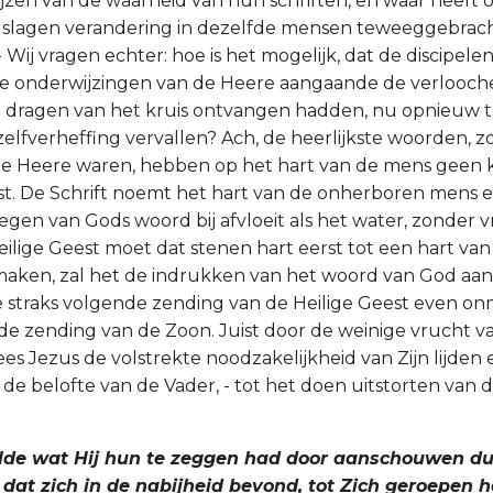
zen van de waarheid van hun schriften, en waar heeft ooi
lslagen verandering in dezelfde mensen teweeggebrach
Wij vragen echter: hoe is het mogelijk, dat de discipelen
ige onderwijzingen van de Heere aangaande de verlooch
t dragen van het kruis ontvangen hadden, nu opnieuw t
zelfverheffing vervallen? Ach, de heerlijkste woorden, z
e Heere waren, hebben op het hart van de mens geen k
st. De Schrift noemt het hart van de onherboren mens 
egen van Gods woord bij afvloeit als het water, zonder v
ilige Geest moet dat stenen hart eerst tot een hart van 
 maken, zal het de indrukken van het woord van God a
straks volgende zending van de Heilige Geest even onm
e zending van de Zoon. Juist door de weinige vrucht va
s Jezus de volstrekte noodzakelijkheid van Zijn lijden e
 de belofte van de Vader, - tot het doen uitstorten van d
ilde wat Hij hun te zeggen had door aanschouwen du
, dat zich in de nabijheid bevond, tot Zich geroepen 