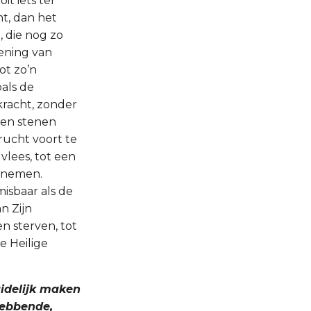
t iets ter
t, dan het
, die nog zo
ening van
ot zo’n
oals de
racht, zonder
een stenen
rucht voort te
vlees, tot een
annemen.
isbaar als de
n Zijn
n sterven, tot
e Heilige
idelijk maken
hebbende,