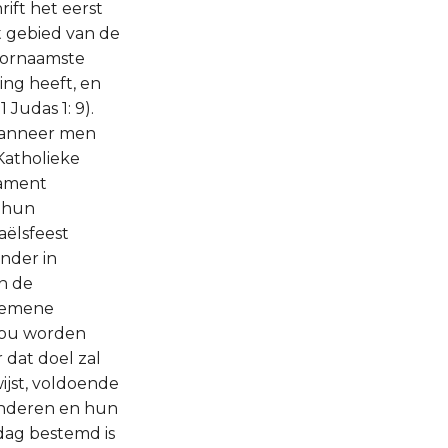
rift het eerst
t gebied van de
voornaamste
ing heeft, en
Judas 1: 9).
 wanneer men
Katholieke
tament
l hun
aëlsfeest
onder in
an de
lgemene
zou worden
 dat doel zal
ijst, voldoende
kinderen en hun
dag bestemd is