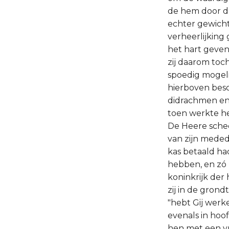
de hem door d
echter gewicht
verheerlijking
het hart geven
zij daarom toc
spoedig mogeli
hierboven bes
didrachmen en 
toen werkte he
De Heere schee
van zijn meded
kas betaald ha
hebben, en zó 
koninkrijk der
zij in de grond
"hebt Gij werke
evenals in hoo
hen met een vra