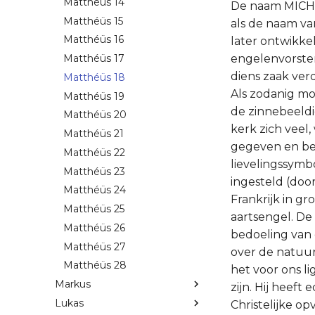
Matthéüs 14
De naam MICHAËL
Matthéüs 15
als de naam van
Matthéüs 16
later ontwikke
engelenvorsten
Matthéüs 17
diens zaak verd
Matthéüs 18
Als zodanig mo
Matthéüs 19
de zinnebeeld
Matthéüs 20
kerk zich veel
Matthéüs 21
gegeven en bel
Matthéüs 22
lievelingssymb
Matthéüs 23
ingesteld (door
Matthéüs 24
Frankrijk in g
Matthéüs 25
aartsengel. De
Matthéüs 26
bedoeling van
Matthéüs 27
over de natuur
Matthéüs 28
het voor ons l
Markus
zijn. Hij heeft
Lukas
Christelijke o