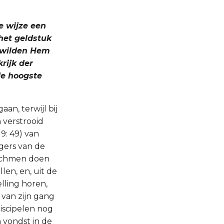
de wijze een
het geldstuk
j wilden Hem
rijk der
de hoogste
an, terwijl bij
 verstrooid
9: 49) van
ngers van de
rachmen doen
llen, en, uit de
lling horen,
van zijn gang
discipelen nog
 vondst in de