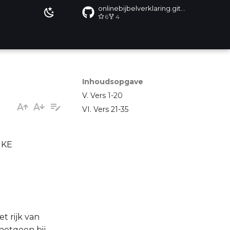
onlinebijbelverklaring.github.io
6
4
Inhoudsopgave
V. Vers 1-20
VI. Vers 21-35
JKE
t rijk van
hetgeen bij