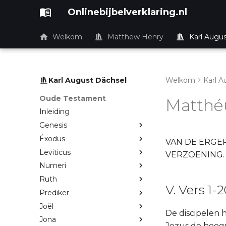
Onlinebijbelverklaring.nl
Welkom
Matthew Henry
Karl Augu
Karl August Dächsel
Welkom
Karl A
Oude Testament
Matthé
Inleiding
Genesis
Éxodus
VAN DE ERGER
Leviticus
VERZOENING.
Numeri
Ruth
V. Vers 1-
Prediker
Joël
De discipelen 
Jona
Jezus de hoogs