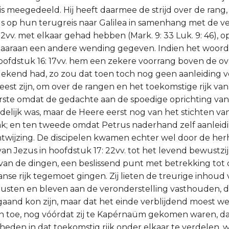
s meegedeeld. Hij heeft daarmee de strijd over de rang,
ds op hun terugreis naar Galilea in samenhang met de v
22vv. met elkaar gehad hebben (Mark. 9: 33 Luk. 9: 46), 
daaraan een andere wending gegeven. Indien het woord
hoofdstuk 16: 17vv. hem een zekere voorrang boven de ov
gekend had, zo zou dat toen toch nog geen aanleiding v
eest zijn, om over de rangen en het toekomstige rijk van
erste omdat de gedachte aan de spoedige oprichting van 
delijk was, maar de Heere eerst nog van het stichten van
; en ten tweede omdat Petrus naderhand zelf aanleidi
twijzing. De discipelen kwamen echter wel door de her
n Jezus in hoofdstuk 17: 22vv. tot het levend bewustzijn
an de dingen, een beslissend punt met betrekking tot 
nse rijk tegemoet gingen. Zij lieten de treurige inhoud 
usten en bleven aan de veronderstelling vasthouden, d
jgaand kon zijn, maar dat het einde verblijdend moest w
 toe, nog vóórdat zij te Kapérnaüm gekomen waren, dat 
eden in dat toekomstig rijk onder elkaar te verdelen, w