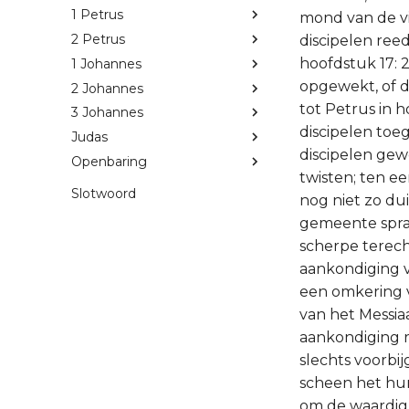
1 Petrus
mond van de vi
2 Petrus
discipelen ree
hoofdstuk 17: 
1 Johannes
opgewekt, of 
2 Johannes
tot Petrus in 
3 Johannes
discipelen toe
Judas
discipelen gew
Openbaring
twisten; ten e
Slotwoord
nog niet zo dui
gemeente sprak
scherpe terech
aankondiging va
een omkering v
van het Messiaa
aankondiging r
slechts voorbi
scheen het hun
om de waardigh