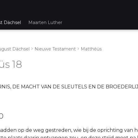
st Dächsel
Maarten Luther
ugust Dächsel
Nieuwe Testament
Matthéüs
üs 18
NIS, DE MACHT VAN DE SLEUTELS EN DE BROEDERLI
20
hadden op de weg gestreden, wie bij de oprichting van he
te plaats daarin ontvangen zou, en deze strijd moet na 