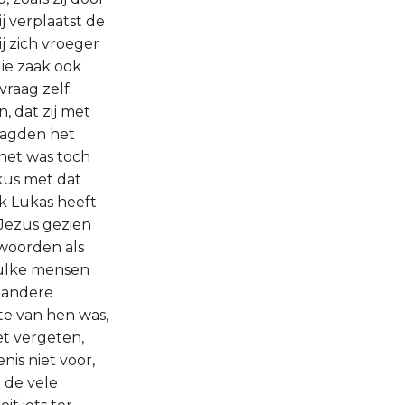
j verplaatst de
ij zich vroeger
ie zaak ook
raag zelf:
, dat zij met
aagden het
 het was toch
rkus met dat
k Lukas heeft
 Jezus gezien
 woorden als
"Zulke mensen
l andere
te van hen was,
et vergeten,
nis niet voor,
n de vele