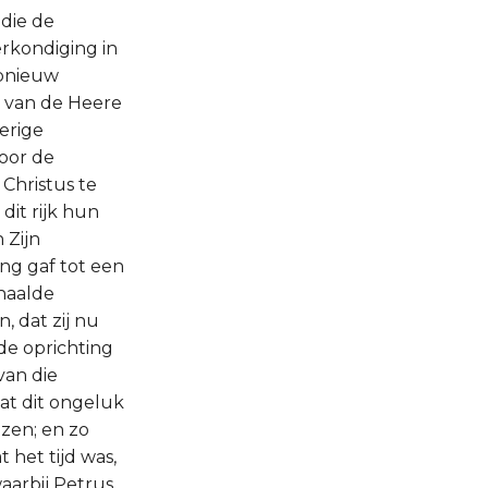
 die de
erkondiging in
opnieuw
 van de Heere
erige
oor de
 Christus te
dit rijk hun
 Zijn
ng gaf tot een
haalde
, dat zij nu
de oprichting
van die
at dit ongeluk
ezen; en zo
het tijd was,
aarbij Petrus