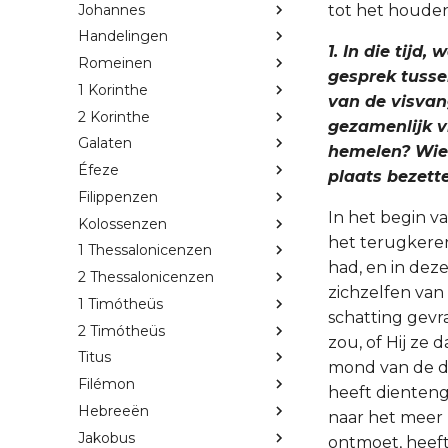
Johannes
tot het houden
Handelingen
1. In die tijd
Romeinen
gesprek tusse
1 Korinthe
van de visvan
2 Korinthe
gezamenlijk v
Galaten
hemelen? Wie v
Éfeze
plaats bezett
Filippenzen
In het begin va
Kolossenzen
het terugkeren
1 Thessalonicenzen
had, en in deze
2 Thessalonicenzen
zichzelfen van
1 Timótheüs
schatting gevr
2 Timótheüs
zou, of Hij ze d
Titus
mond van de di
Filémon
heeft dienteng
Hebreeën
naar het meer h
Jakobus
ontmoet, heeft