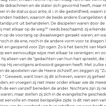
de didrachmen en de stater zich gevormd heeft, maar Hi
r in de status quo ante, d. i. in die gesteldheid, waarin z
onden hadden, waarom de beide andere Evangelisten d
 standpunt uit behandelen. De discipelen waren door de v
ij met elkaar op de weg?" reeds beschaamd; zij erkenden
n op de voorrang op dwaalwegen geraakt waren, en w
 noch in de ene, noch in de andere vorm voor te dragen;
akt en geopend voor Zijn ogen. Zo is het bericht van Ma
p een eenvoudige wijze met elkaar te verenigen; en oo
r hij alleen van de "gedachten van hun hart spreekt, die
arop Hij vervolgens antwoord gegeven heeft. Met zulke
en de apostelen van de Heere zichzelf, en zeggen zij: 
t. " Geweest, want toen zij dit schreven, waren zij gehee
n, en vroegen zij niet meer onder elkaar wie de mees
ch de een vanzelf beneden de ander. Nochtans zijn zij ni
 waren, maar stellen zij zich in de evangelische geschiede
t eervolle en meest berispelijke zijde. Is dit niet een va