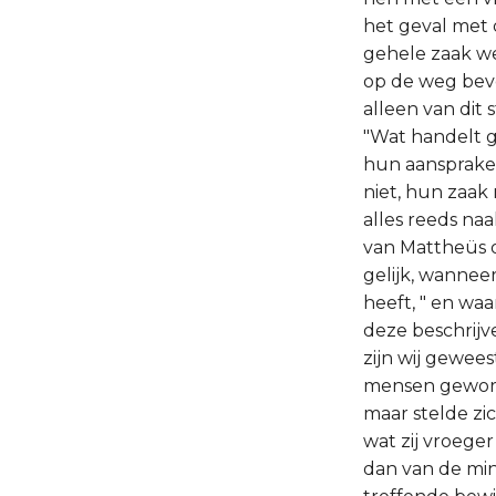
het geval met 
gehele zaak wee
op de weg bev
alleen van dit
"Wat handelt g
hun aansprake
niet, hun zaak
alles reeds na
van Mattheüs o
gelijk, wannee
heeft, " en wa
deze beschrijv
zijn wij gewees
mensen geworde
maar stelde zi
wat zij vroeger
dan van de mins