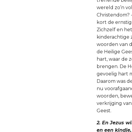
treffende bewij
wereld zo’n vo
Christendom? - 
kort de ernst
Zichzelf en he
kinderachtige 
woorden van d
de Heilige Gee
hart, waar de z
brengen. De He
gevoelig hart
Daarom was de 
nu voorafgaand
woorden, bewee
verkrijging van
Geest.
2. En Jezus w
en een kindje