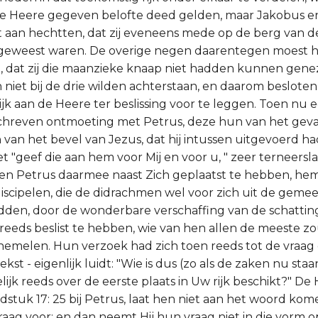
e Heere gegeven belofte deed gelden, maar Jakobus e
 aan hechtten, dat zij eveneens mede op de berg van d
 geweest waren. De overige negen daarentegen moest h
, dat zij die maanzieke knaap niet hadden kunnen gene
h niet bij de drie wilden achterstaan, en daarom beslote
jk aan de Heere ter beslissing voor te leggen. Toen nu e
chreven ontmoeting met Petrus, deze hun van het geva
van het bevel van Jezus, dat hij intussen uitgevoerd had
t "geef die aan hem voor Mij en voor u, " zeer terneersl
n Petrus daarmee naast Zich geplaatst te hebben, hem 
iscipelen, die de didrachmen wel voor zich uit de geme
dden, door de wonderbare verschaffing van de schattin
reeds beslist te hebben, wie van hen allen de meeste zou
 hemelen. Hun verzoek had zich toen reeds tot de vraag
tekst - eigenlijk luidt: "Wie is dus (zo als de zaken nu st
lijk reeds over de eerste plaats in Uw rijk beschikt?" De
fdstuk 17: 25 bij Petrus, laat hen niet aan het woord ko
ag voor; en dan neemt Hij hun vraag niet in die vorm op,