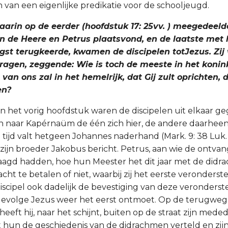
 van een eigenlijke predikatie voor de schooljeugd.
, waarin op de eerder (hoofdstuk 17: 25vv. ) meegedeel
n de Heere en Petrus plaatsvond, en de laatste met 
gst terugkeerde, kwamen de discipelen totJezus. Zi
ragen, zeggende: Wie is toch de meeste in het konink
an ons zal in het hemelrijk, dat Gij zult oprichten, 
en?
n het vorig hoofdstuk waren de discipelen uit elkaar gega
 naar Kapérnaüm de één zich hier, de andere daarheen
 tijd valt hetgeen Johannes naderhand (Mark. 9: 38 Luk. 
 zijn broeder Jakobus bericht. Petrus, aan wie de ontva
aagd hadden, hoe hun Meester het dit jaar met de did
acht te betalen of niet, waarbij zij het eerste veronderste
scipel ook dadelijk de bevestiging van deze veronderste
evolge Jezus weer het eerst ontmoet. Op de terugweg 
eeft hij, naar het schijnt, buiten op de straat zijn mede
 hun de geschiedenis van de didrachmen verteld en zijn