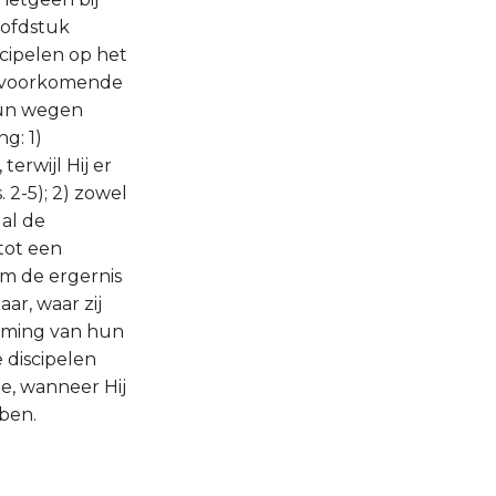
oofdstuk
cipelen op het
een voorkomende
 hun wegen
g: 1)
erwijl Hij er
 2-5); 2) zowel
 al de
tot een
m de ergernis
ar, waar zij
neming van hun
e discipelen
e, wanneer Hij
bben.