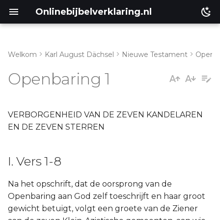
Onlinebijbelverklaring.nl
Welkom
Karl August Dächsel
Nieuwe Testament
Openba
Inleiding
I. Vers 1-8
Openbaring 1
Genesis
II. Vers 9-20.
Éxodus
VERBORGENHEID VAN DE ZEVEN KANDELAREN
EN DE ZEVEN STERREN
Leviticus
I. Vers 1-8
Numeri
Na het opschrift, dat de oorsprong van de
Ruth
Openbaring aan God zelf toeschrijft en haar groot
gewicht betuigt, volgt een groete van de Ziener
Prediker