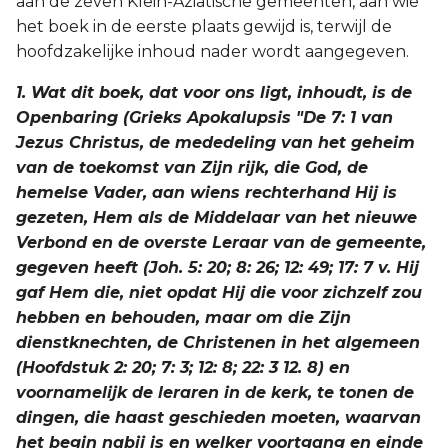
aan de zeven Klein-Aziatische gemeenten, aan wie
het boek in de eerste plaats gewijd is, terwijl de
Joël
hoofdzakelijke inhoud nader wordt aangegeven.
Jona
1. Wat dit boek, dat voor ons ligt, inhoudt, is de
Openbaring (Grieks Apokalupsis "De 7: 1 van
Hábakuk
Jezus Christus, de mededeling van het geheim
van de toekomst van Zijn rijk, die God, de
hemelse Vader, aan wiens rechterhand Hij is
gezeten, Hem als de Middelaar van het nieuwe
Verbond en de overste Leraar van de gemeente,
gegeven heeft (Joh. 5: 20; 8: 26; 12: 49; 17: 7 v. Hij
gaf Hem die, niet opdat Hij die voor zichzelf zou
hebben en behouden, maar om die Zijn
dienstknechten, de Christenen in het algemeen
(Hoofdstuk 2: 20; 7: 3; 12: 8; 22: 3 12. 8) en
voornamelijk de leraren in de kerk, te tonen de
dingen, die haast geschieden moeten, waarvan
het begin nabij is en welker voortgang en einde