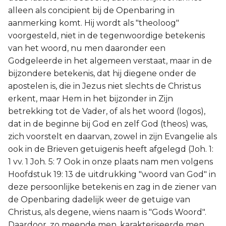
alleen als concipient bij de Openbaring in
aanmerking komt. Hij wordt als "theoloog"
voorgesteld, niet in de tegenwoordige betekenis
van het woord, nu men daaronder een
Godgeleerde in het algemeen verstaat, maar in de
bijzondere betekenis, dat hij diegene onder de
apostelen is, die in Jezus niet slechts de Christus
erkent, maar Hem in het bijzonder in Zijn
betrekking tot de Vader, of als het woord (logos),
dat in de beginne bij God en zelf God (theos) was,
zich voorstelt en daarvan, zowel in zijn Evangelie als
ook in de Brieven getuigenis heeft afgelegd (Joh. 1:
1 vv. 1 Joh. 5: 7 Ook in onze plaats nam men volgens
Hoofdstuk 19: 13 de uitdrukking "woord van God" in
deze persoonlijke betekenis en zag in de ziener van
de Openbaring dadelijk weer de getuige van
Christus, als degene, wiens naam is "Gods Woord".
Daardoor, zo meende men, karakteriseerde men