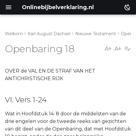
Onlinebijbelverklaring.nl
Welkom
Karl August Dächsel
Nieuwe Testament
Openba
Inleiding
VI. Vers 1-24
Openbaring 18
Genesis
Éxodus
OVER de VAL EN DE STRAF VAN HET
ANTICHRISTISCHE RIJK
Leviticus
VI. Vers 1-24
Numeri
Wat in Hoofdstuk 14: 8 door de middelsten van de
Ruth
drie engelen voor de tweede reeks van gezichten
van dit deel van de Openbaring, dat met Hoofdstuk
Prediker