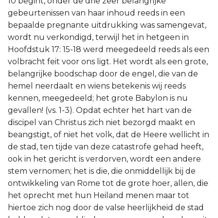
10 begint, onder de drie zeer belangrijke
gebeurtenissen van haar inhoud reeds in een
Joël
bepaalde pregnante uitdrukking was samengevat,
wordt nu verkondigd, terwijl het in hetgeen in
Jona
Hoofdstuk 17: 15-18 werd meegedeeld reeds als een
volbracht feit voor ons ligt. Het wordt als een grote,
Hábakuk
belangrijke boodschap door de engel, die van de
hemel neerdaalt en wiens betekenis wij reeds
kennen, meegedeeld; het grote Babylon is nu
gevallen! (vs. 1-3). Opdat echter het hart van de
discipel van Christus zich niet bezorgd maakt en
beangstigt, of niet het volk, dat de Heere wellicht in
de stad, ten tijde van deze catastrofe gehad heeft,
ook in het gericht is verdorven, wordt een andere
stem vernomen; het is die, die onmiddellijk bij de
ontwikkeling van Rome tot de grote hoer, allen, die
het oprecht met hun Heiland menen maar tot
hiertoe zich nog door de valse heerlijkheid de stad