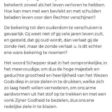
betekent zoveel als het leven verloren te hebben.
Titus
Hoe kan men met een bevlekt en met schulden
beladen leven voor den Rechter verschijnen?.
Filémon
De bekering tot den ouderdom te verschuiven is
Hebreeën
gevaarlijk. Gij weet niet of gij vele jaren leven zult,
en gesteld, dat gij oud wordt, dan verlaat gij de
Jakobus
zonde niet, maar de zonde verlaat u. Is dit echter
ene ware bekering te noemen?
1 Petrus
Het woord Schepper staat in het oorspronkelijke, in
2 Petrus
het meervoudige, om dus de hoge majesteit en
geduchte grootheid en heerlijkheid van het Wezen
1 Johannes
Gods diep in onze zielen in te drukken, welke zich
zo laag heeft willen vernederen, om ons arme
2 Johannes
aardwormen uit het stof op te trekken en met een
vonk Zijner Godheid te bezielen, dus ons ene
3 Johannes
redelijke ziele in te blazen.