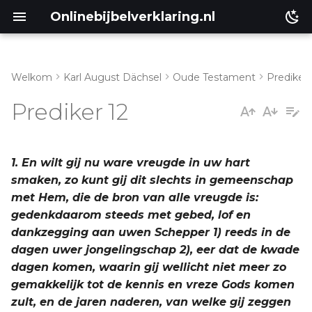
Onlinebijbelverklaring.nl
Welkom
Karl August Dächsel
Oude Testament
Prediker
Matthéüs
Prediker 12
Markus
Lukas
1. En wilt gij nu ware vreugde in uw hart
smaken, zo kunt gij dit slechts in gemeenschap
Johannes
met Hem, die de bron van alle vreugde is:
gedenkdaarom steeds met gebed, lof en
Handelingen
dankzegging aan uwen Schepper 1) reeds in de
dagen uwer jongelingschap 2), eer dat de kwade
Romeinen
dagen komen, waarin gij wellicht niet meer zo
gemakkelijk tot de kennis en vreze Gods komen
1 Korinthe
zult, en de jaren naderen, van welke gij zeggen