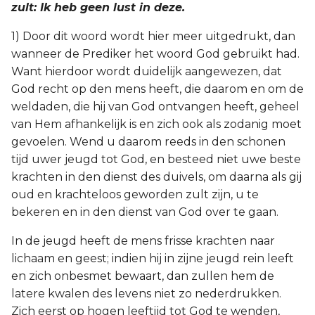
zult: Ik heb geen lust in deze.
2 Korinthe
1) Door dit woord wordt hier meer uitgedrukt, dan
wanneer de Prediker het woord God gebruikt had.
Galaten
Want hierdoor wordt duidelijk aangewezen, dat
God recht op den mens heeft, die daarom en om de
Éfeze
weldaden, die hij van God ontvangen heeft, geheel
van Hem afhankelijk is en zich ook als zodanig moet
Filippenzen
gevoelen. Wend u daarom reeds in den schonen
Kolossenzen
tijd uwer jeugd tot God, en besteed niet uwe beste
krachten in den dienst des duivels, om daarna als gij
1 Thessalonicenzen
oud en krachteloos geworden zult zijn, u te
bekeren en in den dienst van God over te gaan.
2 Thessalonicenzen
In de jeugd heeft de mens frisse krachten naar
lichaam en geest; indien hij in zijne jeugd rein leeft
1 Timótheüs
en zich onbesmet bewaart, dan zullen hem de
latere kwalen des levens niet zo nederdrukken.
2 Timótheüs
Zich eerst op hogen leeftijd tot God te wenden,