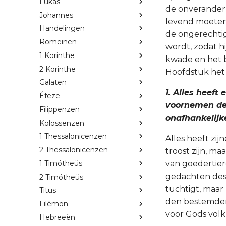
Lukas
de onveranderl
Johannes
levend moeten
Handelingen
de ongerechtig
Romeinen
wordt, zodat h
1 Korinthe
kwade en het b
2 Korinthe
Hoofdstuk het b
Galaten
1. Alles heeft
Éfeze
voornemen des
Filippenzen
onafhankelijke
Kolossenzen
1 Thessalonicenzen
Alles heeft zij
2 Thessalonicenzen
troost zijn, m
1 Timótheüs
van goedertiere
gedachten des 
2 Timótheüs
tuchtigt, maar
Titus
den bestemden 
Filémon
voor Gods volk
Hebreeën