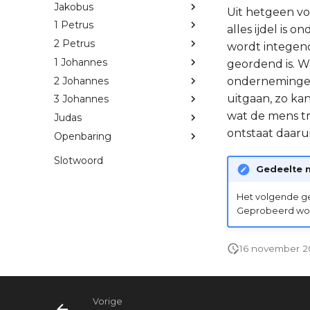
Jakobus
Uit hetgeen vo
1 Petrus
alles ijdel is 
2 Petrus
wordt integend
1 Johannes
geordend is. 
2 Johannes
ondernemingen 
uitgaan, zo ka
3 Johannes
wat de mens tra
Judas
ontstaat daaru
Openbaring
Slotwoord
Gedeelte m
Het volgende ge
Geprobeerd word
16 november 
Vorige