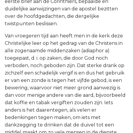
eerste brief aan de Corinthiërs, bepaalde en
duidelijke aanwijzingen van de apostel bezitten
over de hoofdgedachten, die dergelijke
twistpunten beslissen.
Van vroegeren tijd aan heeft men in de kerk deze
Christelijke leer op het gedrag van de Christens in
alle zogenaamde middenzaken (adiaphor a)
toegepast, d. i. op zaken, die door God noch
verboden, noch geboden zijn. Dat sterke drank op
zichzelf een schadelijk vergif is en dus het gebruik
er van een zonde is tegen het vijfde gebod, is een
bewering, waarvoor niet meer grond aanwezig is
dan voor menige andere van die aard, bijvoorbeeld
dat koffie en tabak vergiften zouden zijn. Iets
anders is het daarentegen, als velen er
bedenkingen tegen maken, om iets met
dankzegging te drinken dat de duivel tot een
middel maakt om zo vele mensen in de diepste