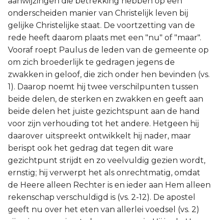
aanwijzingen die betrekking hebben op een
onderscheiden manier van Christelijk leven bij
Joël
gelijke Christelijke staat. De voortzetting van de
rede heeft daarom plaats met een "nu" of "maar".
Jona
Vooraf roept Paulus de leden van de gemeente op
om zich broederlijk te gedragen jegens de
Hábakuk
zwakken in geloof, die zich onder hen bevinden (vs.
1). Daarop noemt hij twee verschilpunten tussen
beide delen, de sterken en zwakken en geeft aan
beide delen het juiste gezichtspunt aan de hand
voor zijn verhouding tot het andere. Hetgeen hij
daarover uitspreekt ontwikkelt hij nader, maar
berispt ook het gedrag dat tegen dit ware
gezichtpunt strijdt en zo veelvuldig gezien wordt,
ernstig; hij verwerpt het als onrechtmatig, omdat
de Heere alleen Rechter is en ieder aan Hem alleen
rekenschap verschuldigd is (vs. 2-12). De apostel
geeft nu over het eten van allerlei voedsel (vs. 2)