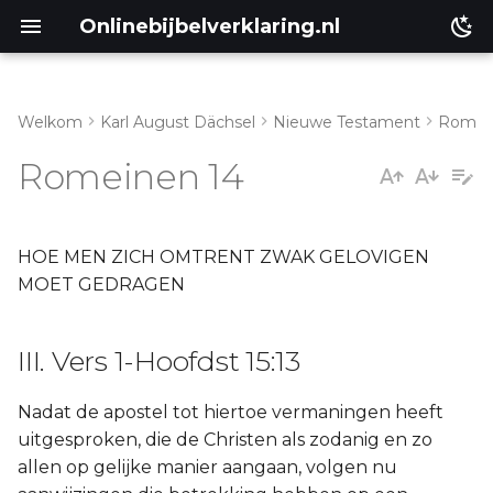
Onlinebijbelverklaring.nl
Welkom
Karl August Dächsel
Nieuwe Testament
Romei
Inleiding
III. Vers 1-Hoofdst 15:13
Romeinen 14
Genesis
Éxodus
HOE MEN ZICH OMTRENT ZWAK GELOVIGEN
MOET GEDRAGEN
Leviticus
III. Vers 1-Hoofdst 15:13
Numeri
Nadat de apostel tot hiertoe vermaningen heeft
Ruth
uitgesproken, die de Christen als zodanig en zo
allen op gelijke manier aangaan, volgen nu
Prediker