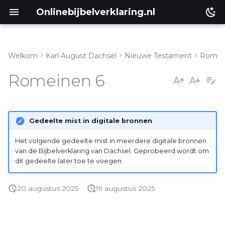
Onlinebijbelverklaring.nl
Welkom
Karl August Dächsel
Nieuwe Testament
Romei
Inleiding
Romeinen 6
Genesis
Éxodus
Gedeelte mist in digitale bronnen
Leviticus
Het volgende gedeelte mist in meerdere digitale bronnen
van de Bijbelverklaring van Dächsel. Geprobeerd wordt om
dit gedeelte later toe te voegen.
Numeri
20 augustus 2025
19 augustus 2025
Ruth
Prediker