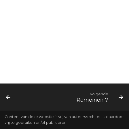
Joël
Jona
Hábakuk
Volgende
Romeinen 7
Content van deze website is vrij van auteursrecht en is daardoor
vrij te gebruiken en/of publiceren.