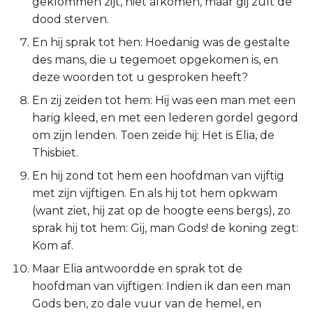
geklommen zijt, niet afkomen, maar gij zult de
Titus
dood sterven.
En hij sprak tot hen: Hoedanig was de gestalte
Filémon
des mans, die u tegemoet opgekomen is, en
deze woorden tot u gesproken heeft?
Hebreeën
En zij zeiden tot hem: Hij was een man met een
harig kleed, en met een lederen gordel gegord
Jakobus
om zijn lenden. Toen zeide hij: Het is Elia, de
Thisbiet.
1 Petrus
En hij zond tot hem een hoofdman van vijftig
2 Petrus
met zijn vijftigen. En als hij tot hem opkwam
(want ziet, hij zat op de hoogte eens bergs), zo
1 Johannes
sprak hij tot hem: Gij, man Gods! de koning zegt:
Kom af.
2 Johannes
Maar Elia antwoordde en sprak tot de
hoofdman van vijftigen: Indien ik dan een man
3 Johannes
Gods ben, zo dale vuur van de hemel, en