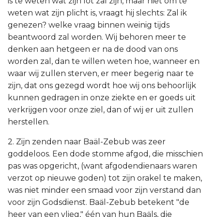
is te weten wat zijn lot zal zijn, maar niet om te
weten wat zijn plicht is, vraagt hij slechts: Zal ik
genezen? welke vraag binnen weinig tijds
beantwoord zal worden. Wij behoren meer te
denken aan hetgeen er na de dood van ons
worden zal, dan te willen weten hoe, wanneer en
waar wij zullen sterven, er meer begerig naar te
zijn, dat ons gezegd wordt hoe wij ons behoorlijk
kunnen gedragen in onze ziekte en er goeds uit
verkrijgen voor onze ziel, dan of wij er uit zullen
herstellen.
2. Zijn zenden naar Baäl-Zebub was zeer
goddeloos. Een dode stomme afgod, die misschien
pas was opgericht, (want afgodendienaars waren
verzot op nieuwe goden) tot zijn orakel te maken,
was niet minder een smaad voor zijn verstand dan
voor zijn Godsdienst. Baäl-Zebub betekent "de
heer van een vlieg," één van hun Baäls, die