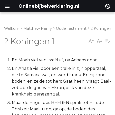
Onlinebijbelverklaring.nl
Welkom
Matthew Henry
Oude Testament
2 Koningen
Inleiding
Matthéüs
2 Koningen 1
2 Koningen 1:1-8
Markus
2 Koningen 1:9-18
Lukas
En Moab viel van Israël af, na Achabs dood.
En Ahazia viel door een tralie in zijn opperzaal,
Johannes
die te Samaria was, en werd krank. En hij zond
boden, en zeide tot hen: Gaat heen, vraagt Baal-
Handelingen
zebub, de god van Ekron, of ik van deze
krankheid genezen zal.
Romeinen
Maar de Engel des HEEREN sprak tot Elia, de
Thisbiet: Maak u op, ga op, de boden des
1 Korinthe