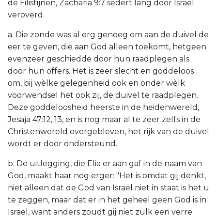
de Filistijnen, Zacharia 9:7 sedert lang door Israël
veroverd.
a. Die zonde was al erg genoeg om aan de duivel de
eer te geven, die aan God alleen toekomt, hetgeen
evenzeer geschiedde door hun raadplegen als
door hun offers. Het is zeer slecht en goddeloos
om, bij wèlke gelegenheid ook en onder wèlk
voorwendsel het ook zij, de duivel te raadplegen.
Deze goddeloosheid heerste in de heidenwereld,
Jesaja 47:12, 13, en is nog maar al te zeer zelfs in de
Christenwereld overgebleven, het rijk van de duivel
wordt er door ondersteund.
b. De uitlegging, die Elia er aan gaf in de naam van
God, maakt haar nog erger: "Het is omdat gij denkt,
niet alleen dat de God van Israël niet in staat is het u
te zeggen, maar dat er in het geheel geen God is in
Israël, want anders zoudt gij niet zulk een verre