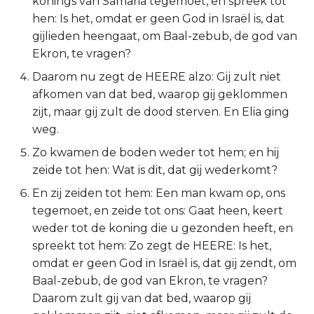
konings van Samaria tegemoet, en spreek tot
hen: Is het, omdat er geen God in Israël is, dat
2 Korinthe
gijlieden heengaat, om Baal-zebub, de god van
Ekron, te vragen?
Galaten
Daarom nu zegt de HEERE alzo: Gij zult niet
Éfeze
afkomen van dat bed, waarop gij geklommen
zijt, maar gij zult de dood sterven. En Elia ging
Filipenzen
weg.
Zo kwamen de boden weder tot hem; en hij
Kolossenzen
zeide tot hen: Wat is dit, dat gij wederkomt?
1 Thessalonicenzen
En zij zeiden tot hem: Een man kwam op, ons
tegemoet, en zeide tot ons: Gaat heen, keert
2 Thessalonicenzen
weder tot de koning die u gezonden heeft, en
spreekt tot hem: Zo zegt de HEERE: Is het,
1 Timótheüs
omdat er geen God in Israël is, dat gij zendt, om
Baal-zebub, de god van Ekron, te vragen?
2 Timótheüs
Daarom zult gij van dat bed, waarop gij