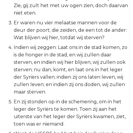
Zie, gij zult het met uw ogen zien, doch daarvan
2 Korinthe
niet eten.
Er waren nu vier melaatse mannen voor de
Galaten
deur der poort; die zeiden, de een tot de ander:
Wat blijven wij hier, totdat wij sterven?
Éfeze
Indien wij zeggen: Laat ons in de stad komen, zo
Filipenzen
is de honger in de stad, en wij zullen daar
sterven, en indien wij hier blijven, wij zullen ook
Kolossenzen
sterven; nu dan, komt, en laat ons in het leger
der Syriërs vallen; indien zij ons laten leven, wij
1 Thessalonicenzen
zullen leven; en indien zij ons doden, wij zullen
maar sterven.
2 Thessalonicenzen
En zij stonden op in de schemering, om in het
leger der Syriërs te komen. Toen zij aan het
1 Timótheüs
uiterste van het leger der Syriërs kwamen, ziet,
toen was er niemand.
2 Timótheüs