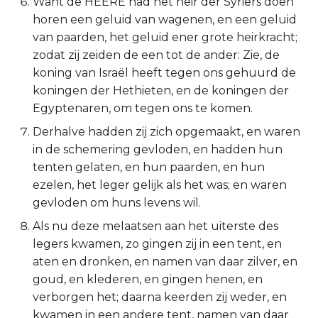
Want de HEERE had het heir der Syriërs doen
Titus
horen een geluid van wagenen, en een geluid
van paarden, het geluid ener grote heirkracht;
Filémon
zodat zij zeiden de een tot de ander: Zie, de
koning van Israël heeft tegen ons gehuurd de
Hebreeën
koningen der Hethieten, en de koningen der
Egyptenaren, om tegen ons te komen.
Jakobus
Derhalve hadden zij zich opgemaakt, en waren
in de schemering gevloden, en hadden hun
1 Petrus
tenten gelaten, en hun paarden, en hun
ezelen, het leger gelijk als het was; en waren
2 Petrus
gevloden om huns levens wil.
1 Johannes
Als nu deze melaatsen aan het uiterste des
legers kwamen, zo gingen zij in een tent, en
2 Johannes
aten en dronken, en namen van daar zilver, en
goud, en klederen, en gingen henen, en
3 Johannes
verborgen het; daarna keerden zij weder, en
kwamen in een andere tent, namen van daar