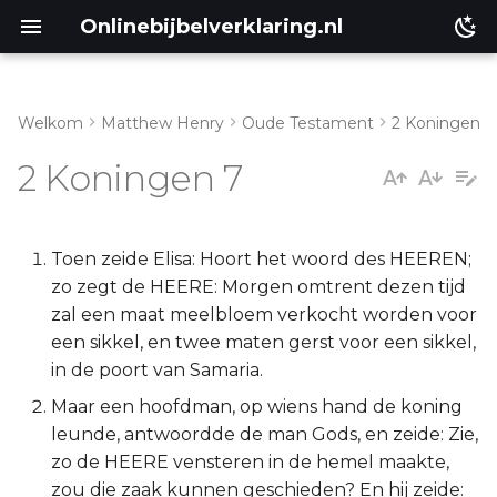
Onlinebijbelverklaring.nl
Welkom
Matthew Henry
Oude Testament
2 Koningen
Inleiding
Matthéüs
2 Koningen 7
2 Koningen 7:1-2
Markus
2 Koningen 7:3-11
Lukas
Toen zeide Elisa: Hoort het woord des HEEREN;
zo zegt de HEERE: Morgen omtrent dezen tijd
2 Koningen 7:12-20
Johannes
zal een maat meelbloem verkocht worden voor
een sikkel, en twee maten gerst voor een sikkel,
Handelingen
in de poort van Samaria.
Maar een hoofdman, op wiens hand de koning
Romeinen
leunde, antwoordde de man Gods, en zeide: Zie,
zo de HEERE vensteren in de hemel maakte,
1 Korinthe
zou die zaak kunnen geschieden? En hij zeide: