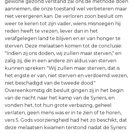
gewone gezond verstand zal ons de methode doen
aannemen, die onze toestand wel verbeteren maar
niet verergeren kan. De verloren zoon besluit om
weer te keren tot zijn vader, wiens misnoegen hij
reden heeft te vrezen, liever dan in het
verafgelegen land te blijven en er van honger te
sterven. Deze melaatsen komen tot de conclusie:
"Indien zij ons doden, wij zullen maar sterven," en
zalig zij, die in een andere zin aldus van sterven
kunnen spreken: "Wij zullen maar sterven, dat is
het ergste er van, niet sterven en verdoemd wezen,
niet beschadigd van de tweede dood."
Overeenkomstig dit besluit gingen zij in het begin
van de nacht naar het kamp van de Syriërs, en
vonden het, tot hun grote verbazing, geheel
verlaten, geen mens was er in te zien of te horen,
vers 5. Gods voorzienigheid had het zo beschikt, dat
deze melaatsen kwamen terstond nadat de Syriërs