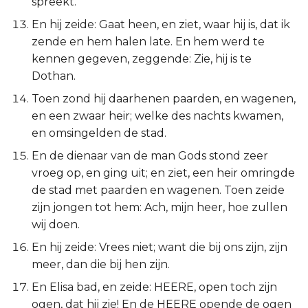
spreekt.
Judas
En hij zeide: Gaat heen, en ziet, waar hij is, dat ik
zende en hem halen late. En hem werd te
Openbaring
kennen gegeven, zeggende: Zie, hij is te
Dothan.
Toen zond hij daarhenen paarden, en wagenen,
en een zwaar heir; welke des nachts kwamen,
en omsingelden de stad.
En de dienaar van de man Gods stond zeer
vroeg op, en ging uit; en ziet, een heir omringde
de stad met paarden en wagenen. Toen zeide
zijn jongen tot hem: Ach, mijn heer, hoe zullen
wij doen.
En hij zeide: Vrees niet; want die bij ons zijn, zijn
meer, dan die bij hen zijn.
En Elisa bad, en zeide: HEERE, open toch zijn
ogen, dat hij zie! En de HEERE opende de ogen