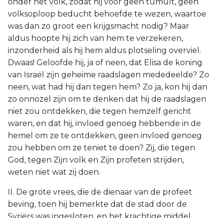
onder het volk, zodat hij voor geen tumult, geen
volksoploop beducht behoefde te wezen, waartoe
was dan zo groot een krijgsmacht nodig? Maar
aldus hoopte hij zich van hem te verzekeren,
inzonderheid als hij hem aldus plotseling overviel.
Dwaas! Geloofde hij, ja of neen, dat Elisa de koning
van Israël zijn geheime raadslagen mededeelde? Zo
neen, wat had hij dan tegen hem? Zo ja, kon hij dan
zo onnozel zijn om te denken dat hij de raadslagen
niet zou ontdekken, die tegen hemzelf gericht
waren, en dat hij, invloed genoeg hebbende in de
hemel om ze te ontdekken, geen invloed genoeg
zou hebben om ze teniet te doen? Zij, die tegen
God, tegen Zijn volk en Zijn profeten strijden,
weten niet wat zij doen.
II. De grote vrees, die de dienaar van de profeet
beving, toen hij bemerkte dat de stad door de
Syriërs was ingesloten, en het krachtige middel