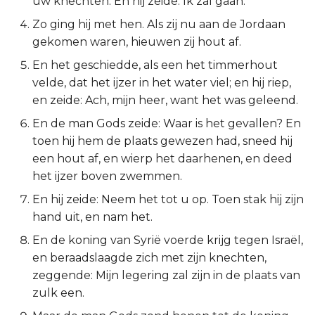
uw knechten. En hij zeide: Ik zal gaan.
2 Korinthe
Zo ging hij met hen. Als zij nu aan de Jordaan
gekomen waren, hieuwen zij hout af.
Galaten
En het geschiedde, als een het timmerhout
velde, dat het ijzer in het water viel; en hij riep,
Éfeze
en zeide: Ach, mijn heer, want het was geleend.
En de man Gods zeide: Waar is het gevallen? En
Filipenzen
toen hij hem de plaats gewezen had, sneed hij
een hout af, en wierp het daarhenen, en deed
Kolossenzen
het ijzer boven zwemmen.
1 Thessalonicenzen
En hij zeide: Neem het tot u op. Toen stak hij zijn
hand uit, en nam het.
2 Thessalonicenzen
En de koning van Syrië voerde krijg tegen Israël,
en beraadslaagde zich met zijn knechten,
1 Timótheüs
zeggende: Mijn legering zal zijn in de plaats van
zulk een.
2 Timótheüs