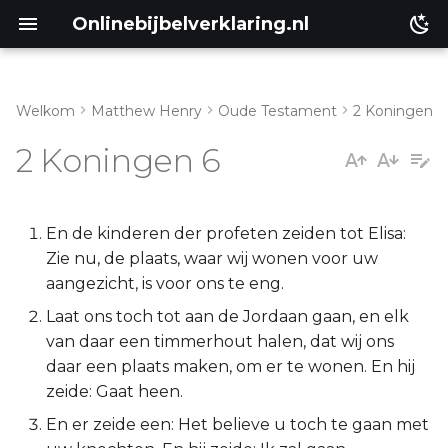
Onlinebijbelverklaring.nl
Welkom
Matthew Henry
Oude Testament
2 Koningen
Inleiding
Matthéüs
2 Koningen 6
2 Koningen 6:1-7
Markus
2 Koningen 6:8-12
Lukas
En de kinderen der profeten zeiden tot Elisa:
Zie nu, de plaats, waar wij wonen voor uw
2 Koningen 6:13-23
Johannes
aangezicht, is voor ons te eng.
Laat ons toch tot aan de Jordaan gaan, en elk
2 Koningen 6:24-33
Handelingen
van daar een timmerhout halen, dat wij ons
daar een plaats maken, om er te wonen. En hij
Romeinen
zeide: Gaat heen.
En er zeide een: Het believe u toch te gaan met
1 Korinthe