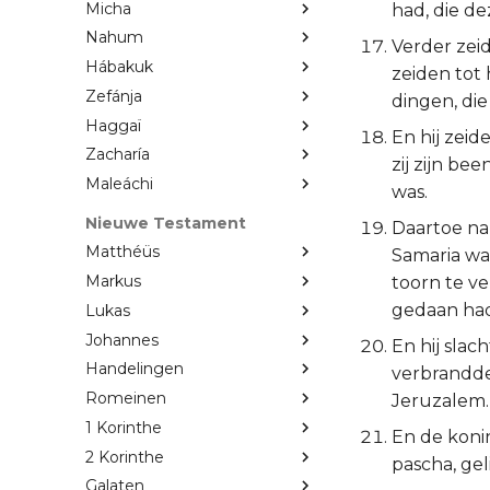
Micha
had, die de
Nahum
Verder zeid
Hábakuk
zeiden tot 
Zefánja
dingen, die
Haggaï
En hij zeid
Zacharía
zij zijn b
Maleáchi
was.
Nieuwe Testament
Daartoe na
Matthéüs
Samaria wa
Markus
toorn te ve
gedaan had
Lukas
Johannes
En hij slac
Handelingen
verbrandde
Romeinen
Jeruzalem.
1 Korinthe
En de koni
2 Korinthe
pascha, gel
Galaten