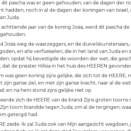
 dit pascha was er geen gehouden, van de dagen der ric
cht hadden, noch in al de dagen der koningen van Israël,
an Juda.
 achttiende jaar van de koning Josia, werd dit pascha d
 gehouden.
d Josia weg de waarzeggers, en de duivelskunstenaars, 
oden, en alle verfoeiselen, die in het land van Juda en
den; opdat hij bevestigde de woorden der wet, die ges
, dat de priester Hilkia in het huis des HEEREN gevonde
 was geen koning zijns gelijke, die zich tot de HEERE, 
t zijn ganse ziel, en met zijn ganse kracht, naar al de we
; en na hem stond zijns gelijke niet op.
eerde zich de HEERE van de brand Zijns groten toorns ni
ijn toorn brandde tegen Juda, om al de tergingen, w
em getergd had.
 zeide: Ik zal Juda ook van Mijn aangezicht wegdoen, ge