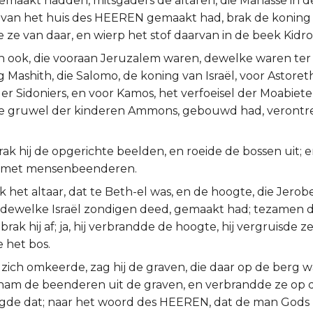
emaakt hadden, mitsgaders de altaren, die Manasse in 
van het huis des HEEREN gemaakt had, brak de koning af
e ze van daar, en wierp het stof daarvan in de beek Kidro
 ook, die vooraan Jeruzalem waren, dewelke waren ter
 Mashith, die Salomo, de koning van Israël, voor Astoret
der Sidoniers, en voor Kamos, het verfoeisel der Moabiete
e gruwel der kinderen Ammons, gebouwd had, verontre
brak hij de opgerichte beelden, en roeide de bossen uit; e
s met mensenbeenderen.
 het altaar, dat te Beth-el was, en de hoogte, die Jero
 dewelke Israël zondigen deed, gemaakt had; tezamen d
rak hij af; ja, hij verbrandde de hoogte, hij vergruisde ze 
 het bos.
a zich omkeerde, zag hij de graven, die daar op de berg 
nam de beenderen uit de graven, en verbrandde ze op da
igde dat; naar het woord des HEEREN, dat de man Gods