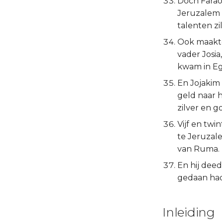
Doch Farao 
Jeruzalem 
talenten zi
Ook maakte 
vader Josia
kwam in Egy
En Jojakim 
geld naar h
zilver en g
Vijf en twi
te Jeruzal
van Ruma.
En hij deed
gedaan ha
Inleiding