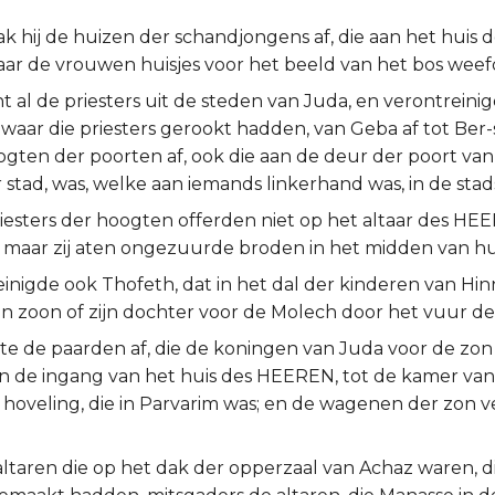
ak hij de huizen der schandjongens af, die aan het huis
aar de vrouwen huisjes voor het beeld van het bos weef
ht al de priesters uit de steden van Juda, en verontreini
waar die priesters gerookt hadden, van Geba af tot Ber-s
ogten der poorten af, ook die aan de deur der poort van
 stad, was, welke aan iemands linkerhand was, in de sta
iesters der hoogten offerden niet op het altaar des HE
 maar zij aten ongezuurde broden in het midden van h
einigde ook Thofeth, dat in het dal der kinderen van Hin
jn zoon of zijn dochter voor de Molech door het vuur d
fte de paarden af, die de koningen van Juda voor de zon
n de ingang van het huis des HEEREN, tot de kamer va
 hoveling, die in Parvarim was; en de wagenen der zon v
altaren die op het dak der opperzaal van Achaz waren, 