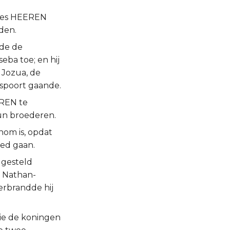
 des HEEREN
den.
gde de
eba toe; en hij
 Jozua, de
dspoort gaande.
EREN te
un broederen.
nom is, opdat
eed gaan.
 gesteld
n Nathan-
erbrandde hij
die de koningen