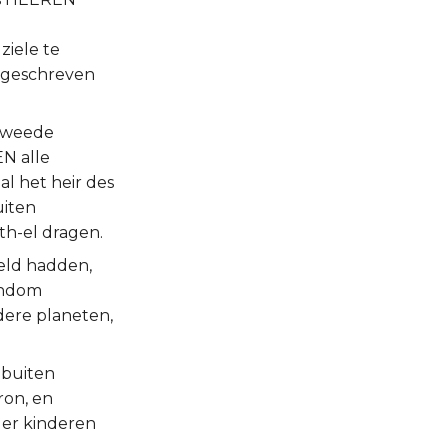
n
ziele te
k geschreven
 tweede
EN alle
al het heir des
uiten
th-el dragen.
teld hadden,
ondom
dere planeten,
 buiten
ron, en
 der kinderen