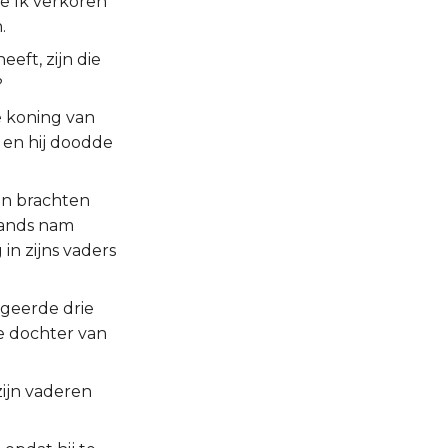
e Ik verkoren
.
eft, zijn die
?
e koning van
, en hij doodde
en brachten
lands nam
in zijns vaders
egeerde drie
e dochter van
zijn vaderen