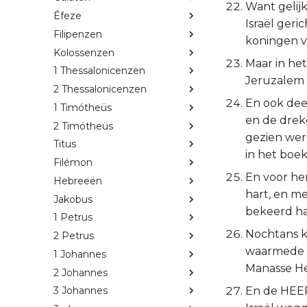
Want gelijk
Éfeze
Israël geri
Filipenzen
koningen v
Kolossenzen
Maar in het
1 Thessalonicenzen
Jeruzalem
2 Thessalonicenzen
En ook dee
1 Timótheüs
en de drekg
2 Timótheüs
gezien wer
Titus
in het boek
Filémon
En voor hem
Hebreeën
hart, en me
Jakobus
bekeerd had
1 Petrus
Nochtans k
2 Petrus
waarmede Z
1 Johannes
Manasse H
2 Johannes
En de HEERE
3 Johannes