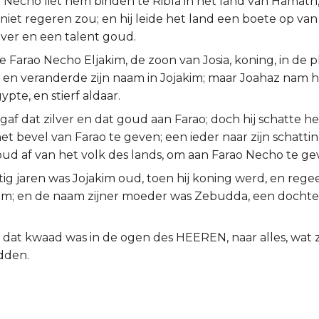
Necho liet hem binden te Ribla in het land van Hamath, 
niet regeren zou; en hij leide het land een boete op va
lver en een talent goud.
Farao Necho Eljakim, de zoon van Josia, koning, in de pl
, en veranderde zijn naam in Jojakim; maar Joahaz nam hi
pte, en stierf aldaar.
gaf dat zilver en dat goud aan Farao; doch hij schatte h
et bevel van Farao te geven; een ieder naar zijn schatting
oud af van het volk des lands, om aan Farao Necho te ge
ntig jaren was Jojakim oud, toen hij koning werd, en rege
em; en de naam zijner moeder was Zebudda, een dochter
 dat kwaad was in de ogen des HEEREN, naar alles, wat z
dden.