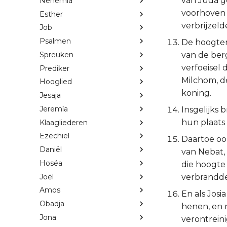
van Juda g
Nehémia
voorhoven 
Esther
verbrijzeld
Job
Psalmen
De hoogten
Spreuken
van de berg
verfoeisel 
Prediker
Milchom, d
Hooglied
koning.
Jesaja
Jeremía
Insgelijks 
hun plaat
Klaagliederen
Ezechiël
Daartoe ook
Daniël
van Nebat,
Hoséa
die hoogte b
Joël
verbrandde
Amos
En als Josi
Obadja
henen, en 
Jona
verontrein