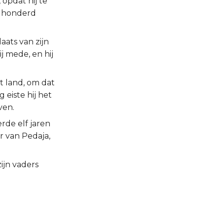
opdat hij te
n honderd
aats van zijn
j mede, en hij
et land, om dat
 eiste hij het
ven.
erde elf jaren
 van Pedaja,
ijn vaders