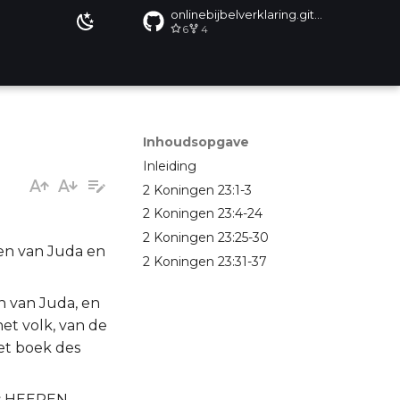
onlinebijbelverklaring.github.io
6
4
Inhoudsopgave
Inleiding
2 Koningen 23:1-3
2 Koningen 23:4-24
2 Koningen 23:25-30
en van Juda en
2 Koningen 23:31-37
n van Juda, en
het volk, van de
het boek des
es HEEREN