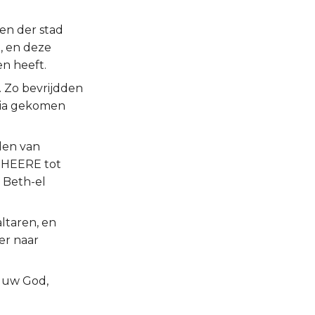
den der stad
, en deze
en heeft.
. Zo bevrijdden
aria gekomen
den van
e HEERE tot
e Beth-el
altaren, en
er naar
 uw God,