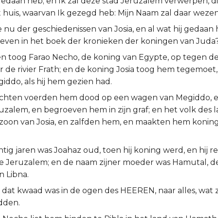
gedaan heb; en Ik zal deze stad Jeruzalem verwerpen, di
t huis, waarvan Ik gezegd heb: Mijn Naam zal daar wezen
 nu der geschiedenissen van Josia, en al wat hij gedaan he
reven in het boek der kronieken der koningen van Juda
gen toog Farao Necho, de koning van Egypte, op tegen d
ar de rivier Frath; en de koning Josia toog hem tegemoet
iddo, als hij hem gezien had.
echten voerden hem dood op een wagen van Megiddo, 
uzalem, en begroeven hem in zijn graf; en het volk des 
zoon van Josia, en zalfden hem, en maakten hem koning 
ntig jaren was Joahaz oud, toen hij koning werd, en hij r
 Jeruzalem; en de naam zijner moeder was Hamutal, d
n Libna.
 dat kwaad was in de ogen des HEEREN, naar alles, wat 
dden.