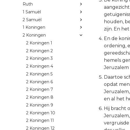
Ruth
aangezicht
1 Samuël
getuigeniss
2 Samuël
houden, be
1 Koningen
zijn. En he
2 Koningen
En de koni
2 Koningen 1
ordening, 
2 Koningen 2
gereedschap
2 Koningen 3
hemels gem
2 Koningen 4
Jeruzalem i
2 Koningen 5
Daartoe sc
2 Koningen 6
opdat men 
2 Koningen 7
Jeruzalem, 
2 Koningen 8
en al het h
2 Koningen 9
Hij bracht
2 Koningen 10
Jeruzalem,
2 Koningen 11
vergruisde 
2 Koningen 12