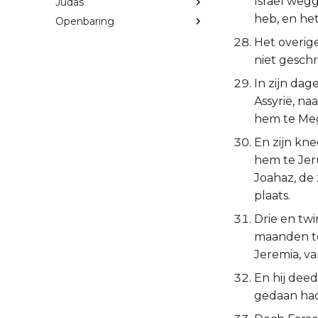
Israël weg
Judas
heb, en he
Openbaring
Het overige
niet gesch
In zijn da
Assyrië, na
hem te Meg
En zijn kn
hem te Jer
Joahaz, de 
plaats.
Drie en twi
maanden te
Jeremia, va
En hij deed
gedaan ha