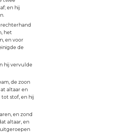
de twee
; en hij
n.
 rechterhand
h, het
n, en voor
inigde de
n hij vervulde
beam, de zoon
at altaar en
tot stof, en hij
waren, en zond
t altaar, en
 uitgeroepen