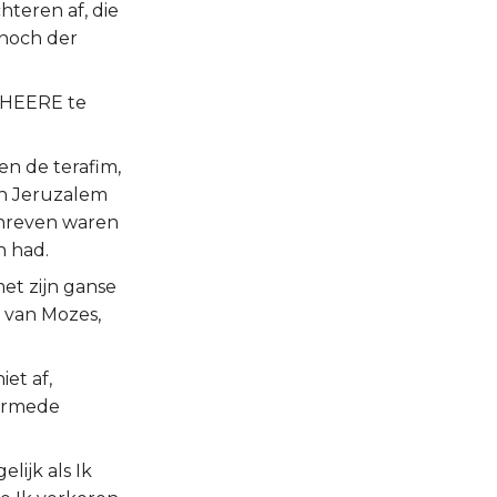
hteren af, die
 noch der
e HEERE te
en de terafim,
 in Jeruzalem
chreven waren
n had.
met zijn ganse
t van Mozes,
et af,
aarmede
lijk als Ik