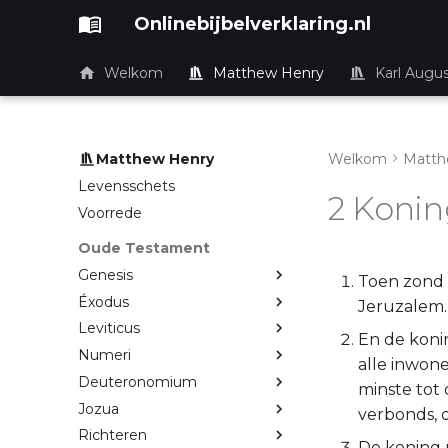
Onlinebijbelverklaring.nl
Welkom
Matthew Henry
Karl Augu
Matthew Henry
Welkom
Matth
Levensschets
2 Konin
Voorrede
Oude Testament
Genesis
Toen zond 
Éxodus
Jeruzalem.
Leviticus
En de koni
Numeri
alle inwone
Deuteronomium
minste tot 
Jozua
verbonds, 
Richteren
De koning 