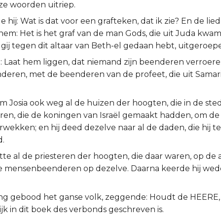
ze woorden uitriep.
e hij: Wat is dat voor een grafteken, dat ik zie? En de lie
hem: Het is het graf van de man Gods, die uit Juda kwam
 gij tegen dit altaar van Beth-el gedaan hebt, uitgeroep
e: Laat hem liggen, dat niemand zijn beenderen verroere
eenderen, met de beenderen van de profeet, die uit Sam
m Josia ook weg al de huizen der hoogten, die in de ste
ren, die de koningen van Israël gemaakt hadden, om d
rwekken; en hij deed dezelve naar al de daden, die hij t
.
htte al de priesteren der hoogten, die daar waren, op de 
 mensenbeenderen op dezelve. Daarna keerde hij wed
ng gebood het ganse volk, zeggende: Houdt de HEERE,
ijk in dit boek des verbonds geschreven is.