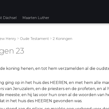
st Dächsel
Maarten Luther
ew Henry
Oude Testament
2 Koningen
gen 23
de koning henen, en tot hem verzamelden al die oudst
ng ging op in het huis des HEEREN, en met hem alle ma
rs van Jeruzalem, en de priesters en de profeten, en al 
de meeste; en hij las voor hun oren al de woorden van 
dat in het huis des HEEREN gevonden was.
nu stond aan de pilaar, en maakte een verbond voor d