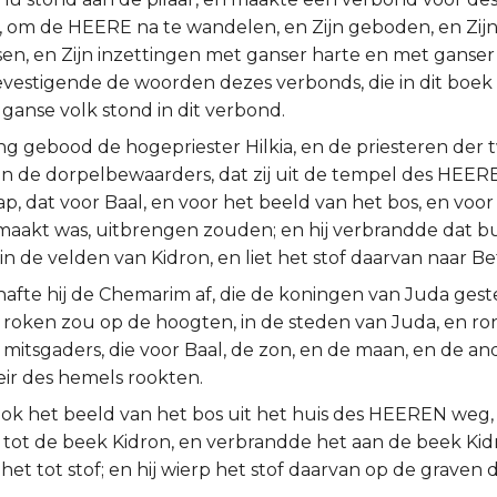
, om de HEERE na te wandelen, en Zijn geboden, en Zij
en, en Zijn inzettingen met ganser harte en met ganser 
vestigende de woorden dezes verbonds, die in dit boe
t ganse volk stond in dit verbond.
ng gebood de hogepriester Hilkia, en de priesteren der
en de dorpelbewaarders, dat zij uit de tempel des HEER
, dat voor Baal, en voor het beeld van het bos, en voor 
aakt was, uitbrengen zouden; en hij verbrandde dat b
n de velden van Kidron, en liet het stof daarvan naar Be
hafte hij de Chemarim af, die de koningen van Juda ges
roken zou op de hoogten, in de steden van Juda, en r
mitsgaders, die voor Baal, de zon, en de maan, en de an
eir des hemels rookten.
 ook het beeld van het bos uit het huis des HEEREN weg,
 tot de beek Kidron, en verbrandde het aan de beek Kid
het tot stof; en hij wierp het stof daarvan op de graven