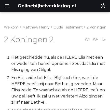
Onlinebijbelverklaring.nl
Welkom
Matthew Henry
Oude Testament
2 Koningen
Inleiding
Matthéüs
2 Koningen 2
2 Koningen 2:1-8
Markus
2 Koningen 2:9-12
Lukas
Het geschiedde nu, als de HEERE Elia met een
onweder ten hemel opnemen zou, dat Elia met
2 Koningen 2:13-18
Johannes
Elisa ging van Gilgal.
En Elia zeide tot Elisa: Blijf toch hier, want de
2 Koningen 2:19-25
Handelingen
HEERE heeft mij naar Beth-el gezonden. Maar
Elisa zeide: Zo waarachtig als de HEERE leeft en
Romeinen
uw ziel leeft, ik zal u niet verlaten! Alzo gingen
zij af naar Beth-el.
1 Korinthe