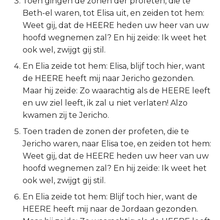
Toen gingen de zonen der profeten, die te
Beth-el waren, tot Elisa uit, en zeiden tot hem:
2 Korinthe
Weet gij, dat de HEERE heden uw heer van uw
hoofd wegnemen zal? En hij zeide: Ik weet het
Galaten
ook wel, zwijgt gij stil.
Éfeze
En Elia zeide tot hem: Elisa, blijf toch hier, want
de HEERE heeft mij naar Jericho gezonden.
Filipenzen
Maar hij zeide: Zo waarachtig als de HEERE leeft
en uw ziel leeft, ik zal u niet verlaten! Alzo
Kolossenzen
kwamen zij te Jericho.
Toen traden de zonen der profeten, die te
1 Thessalonicenzen
Jericho waren, naar Elisa toe, en zeiden tot hem:
Weet gij, dat de HEERE heden uw heer van uw
2 Thessalonicenzen
hoofd wegnemen zal? En hij zeide: Ik weet het
ook wel, zwijgt gij stil.
1 Timótheüs
En Elia zeide tot hem: Blijf toch hier, want de
2 Timótheüs
HEERE heeft mij naar de Jordaan gezonden.