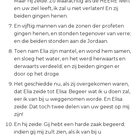
Maar hij zeide: Zo waarachtig als de HEERE leeft
Titus
en uw ziel leeft, ik zal u niet verlaten! En zij
beiden gingen henen.
Filémon
En vijftig mannen van de zonen der profeten
gingen henen, en stonden tegenover van verre;
Hebreeën
en die beiden stonden aan de Jordaan.
Toen nam Elia zijn mantel, en wond hem samen,
Jakobus
en sloeg het water, en het werd herwaarts en
derwaarts verdeeld; en zij beiden gingen er
1 Petrus
door op het droge.
2 Petrus
Het geschiedde nu, als zij overgekomen waren,
dat Elia zeide tot Elisa: Begeer wat ik u doen zal,
1 Johannes
eer ik van bij u weggenomen worde. En Elisa
zeide: Dat toch twee delen van uw geest op mij
2 Johannes
zijn!
En hij zeide: Gij hebt een harde zaak begeerd;
3 Johannes
indien gij mij zult zien, als ik van bij u