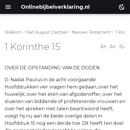
Onlinebijbelverklaring.nl
Welkom
Karl August Dächsel
Nieuwe Testament
1 Korin
Inleiding
I. Vers 1-11
1 Korinthe 15
Genesis
II. Vers 12-31
Éxodus
III. Vers 35-58
OVER DE OPSTANDING VAN DE DODEN
D. Nadat Paulus in de acht voorgaande
Leviticus
Hoofdstukken vier vragen hem gedaan, over het
huwelijk, over het eten van afgodenoffer, over het
Numeri
sluieren van biddende of profeterende vrouwen en
over het spreken met talen beantwoord heeft,
Ruth
voegt hij nu aan de beide overige delen in
Hoofdstuk 15 nog een derde toe. Dit heeft ten doel
Prediker