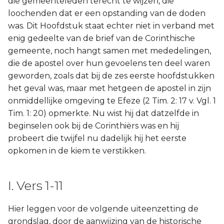
die gemeenteleden terecht te wijzen, die
loochenden dat er een opstanding van de doden
Joël
was. Dit Hoofdstuk staat echter niet in verband met
enig gedeelte van de brief van de Corinthische
Jona
gemeente, noch hangt samen met mededelingen,
die de apostel over hun gevoelens ten deel waren
Hábakuk
geworden, zoals dat bij de zes eerste hoofdstukken
het geval was, maar met hetgeen de apostel in zijn
onmiddellijke omgeving te Efeze (2 Tim. 2: 17 v. Vgl. 1
Tim. 1: 20) opmerkte. Nu wist hij dat datzelfde in
beginselen ook bij de Corinthiërs was en hij
probeert die twijfel nu dadelijk hij het eerste
opkomen in de kiem te verstikken.
I. Vers 1-11
Hier leggen voor de volgende uiteenzetting de
grondslag, door de aanwijzing van de historische