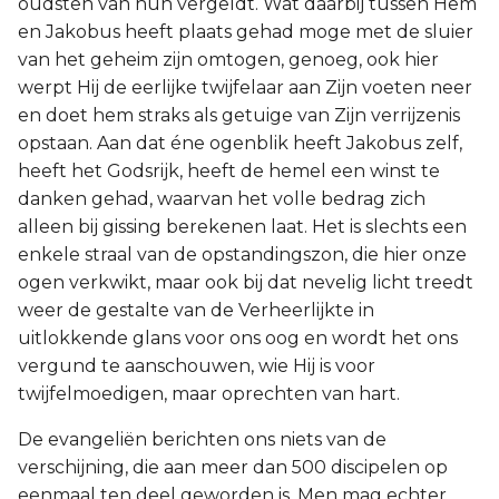
oudsten van hun vergeldt. Wat daarbij tussen Hem
en Jakobus heeft plaats gehad moge met de sluier
van het geheim zijn omtogen, genoeg, ook hier
werpt Hij de eerlijke twijfelaar aan Zijn voeten neer
en doet hem straks als getuige van Zijn verrijzenis
opstaan. Aan dat éne ogenblik heeft Jakobus zelf,
heeft het Godsrijk, heeft de hemel een winst te
danken gehad, waarvan het volle bedrag zich
alleen bij gissing berekenen laat. Het is slechts een
enkele straal van de opstandingszon, die hier onze
ogen verkwikt, maar ook bij dat nevelig licht treedt
weer de gestalte van de Verheerlijkte in
uitlokkende glans voor ons oog en wordt het ons
vergund te aanschouwen, wie Hij is voor
twijfelmoedigen, maar oprechten van hart.
De evangeliën berichten ons niets van de
verschijning, die aan meer dan 500 discipelen op
eenmaal ten deel geworden is. Men mag echter