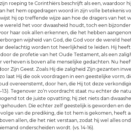
zijn roeping te Corinthiërs beschrijft als een, waardoor hi
an het hem opgedragen woord in zijn volle betekenis vo
op wijst hij op treffende wijze aan hoe de dragers van het
de wereld het voor dwaasheid houdt, toch een bijzonder
voor haar ook allen erkennen, die het hebben aangeno
 verborgen wijsheid van God, die God voor de wereld hee
r deelachtig worden tot heerlijkheid te leiden. Hij heeft
oor de profetie van het Oude Testament, als een zaligh
er verheven is boven alle menselijke gedachten. Nu heeft
or Zijn Geest. Zoals Hij die zaligheid Zijn gezanten inw
zo laat Hij die ook voordragen in een geestelijke vorm, d
houd overeenstemt, door hen, die Hij tot deze verkondig
6-13). Tegenover zo’n voordracht staat nu echter de nat
gend tot de juiste opvatting; hij ziet niets dan dwaash
rgehouden. Die echter zelf geestelijk is geworden en de
evolge van de prediking, die tot hem is gekomen, heeft
boven allen, die het niet verstaan, zodat hij wel alles on
niemand onderscheiden wordt. (vs. 14-16).