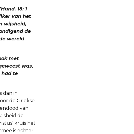
(Hand. 18: 1
diker van het
n wijsheid,
kondigend de
 de wereld
 ook met
 geweest was,
g had te
s dan in
oor de Griekse
zoendood van
ijsheid de
stus’ kruis het
armee is echter