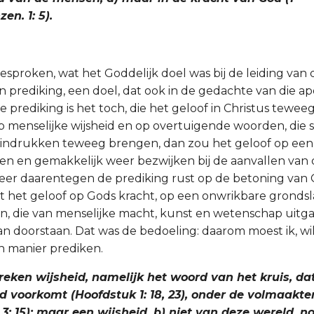
en. 1: 5).
esproken, wat het Goddelijk doel was bij de leiding van 
jn prediking, een doel, dat ook in de gedachte van die ap
prediking is het toch, die het geloof in Christus tewee
 menselijke wijsheid en op overtuigende woorden, die s
 indrukken teweeg brengen, dan zou het geloof op een
en en gemakkelijk weer bezwijken bij de aanvallen van 
eer daarentegen de prediking rust op de betoning van 
st het geloof op Gods kracht, op een onwrikbare grondsl
en, die van menselijke macht, kunst en wetenschap uitga
n doorstaan. Dat was de bedoeling: daarom moest ik, wi
n manier prediken.
preken wijsheid, namelijk het woord van het kruis, da
 voorkomt (Hoofdstuk 1: 18, 23), onder de volmaakte
. 3: 15); maar een wijsheid, b) niet van deze wereld, 