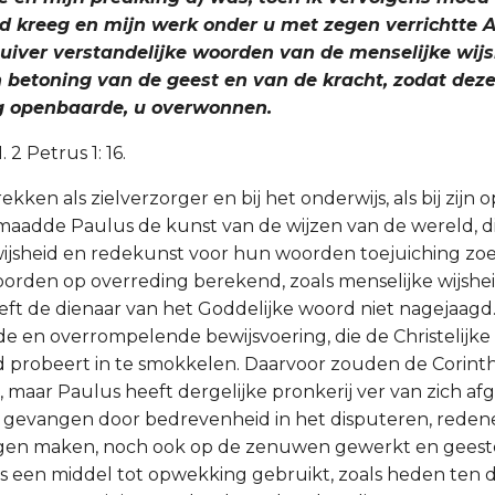
 kreeg en mijn werk onder u met zegen verrichtte Ac 
zuiver verstandelijke woorden van de menselijke wij
 betoning van de geest en van de kracht, zodat deze,
g openbaarde, u overwonnen.
 1. 2 Petrus 1: 16.
ekken als zielverzorger en bij het onderwijs, als bij zijn
maadde Paulus de kunst van de wijzen van de wereld, d
ijsheid en redekunst voor hun woorden toejuiching zo
orden op overreding berekend, zoals menselijke wijshei
eft de dienaar van het Goddelijke woord niet nagejaagd. 
de en overrompelende bewijsvoering, die de Christelijke 
nd probeert in te smokkelen. Daarvoor zouden de Corint
maar Paulus heeft dergelijke pronkerij ver van zich af
 gevangen door bedrevenheid in het disputeren, reden
gen maken, noch ook op de zenuwen gewerkt en geeste
 een middel tot opwekking gebruikt, zoals heden ten 