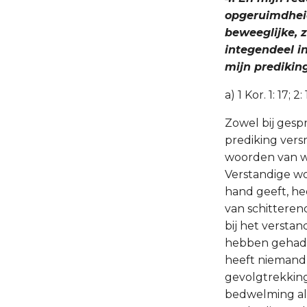
opgeruimdheid
beweeglijke, 
integendeel in
mijn predikin
a) 1 Kor. 1: 17; 2:
Zowel bij gespr
prediking vers
woorden van w
Verstandige wo
hand geeft, he
van schitteren
bij het versta
hebben gehad, 
heeft niemand
gevolgtrekkin
bedwelming als