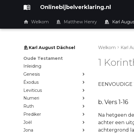
Onlinebijbelverklaring.nl
Welkom
Matthew Henry
Karl Augu
Karl August Dächsel
Welkom
Karl A
Oude Testament
1 Korint
Inleiding
Genesis
Éxodus
EENVOUDIGE 
Leviticus
Numeri
b. Vers 1-16
Ruth
Prediker
Na hetgeen de 
Joël
achter een uit
achtergrond lat
Jona