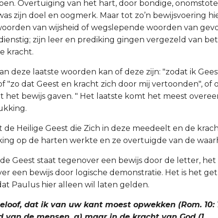
en. Overtuiging van het hart, door bondige, onomstotel
as zijn doel en oogmerk. Maar tot zo’n bewijsvoering hie
oorden van wijsheid of wegslepende woorden van gev
dienstig; zijn leer en prediking gingen vergezeld van be
e kracht.
an deze laatste woorden kan of deze zijn: "zodat ik Gees
f "zo dat Geest en kracht zich door mij vertoonden", of 
t het bewijs gaven. " Het laatste komt het meest overe
ukking.
 de Heilige Geest die Zich in deze meedeelt en de krach
iking op de harten werkte en ze overtuigde van de waar
 de Geest staat tegenover een bewijs door de letter, het
er een bewijs door logische demonstratie. Het is het ge
dat Paulus hier alleen wil laten gelden.
eloof, dat ik van uw kant moest opwekken (Rom. 10: 1
id van de mensen, a) maar in de kracht van God (1