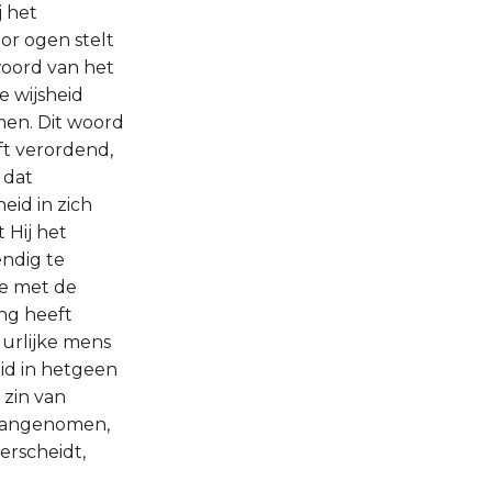
j het
or ogen stelt
 woord van het
e wijsheid
men. Dit woord
ft verordend,
 dat
eid in zich
 Hij het
endig te
ie met de
ing heeft
uurlijke mens
eid in hetgeen
 zin van
 aangenomen,
derscheidt,