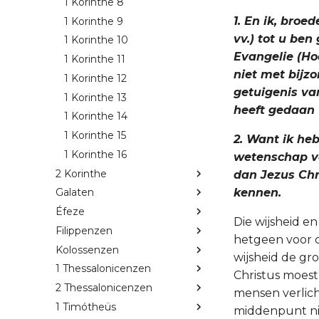
1 Korinthe 8
1. En ik, broe
1 Korinthe 9
vv.) tot u be
1 Korinthe 10
Evangelie (Ho
1 Korinthe 11
niet met bijz
1 Korinthe 12
getuigenis van
1 Korinthe 13
heeft gedaan (1
1 Korinthe 14
1 Korinthe 15
2. Want ik he
1 Korinthe 16
wetenschap va
2 Korinthe
dan Jezus Chri
kennen.
Galaten
Éfeze
Die wijsheid en
Filippenzen
hetgeen voor d
Kolossenzen
wijsheid de gr
1 Thessalonicenzen
Christus moest
2 Thessalonicenzen
mensen verlich
1 Timótheüs
middenpunt niet