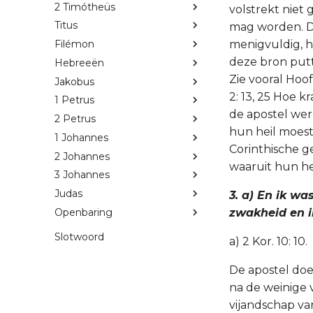
2 Timótheüs
volstrekt niet
Titus
mag worden. De
menigvuldig, h
Filémon
deze bron putt
Hebreeën
Zie vooral Hoofdst
Jakobus
2: 13, 25 Hoe k
1 Petrus
de apostel wer
2 Petrus
hun heil moeste
1 Johannes
Corinthische ge
2 Johannes
waaruit hun he
3 Johannes
Judas
3. a) En ik wa
Openbaring
zwakheid en in
Slotwoord
a) 2 Kor. 10: 10.
De apostel doel
na de weinige 
vijandschap va