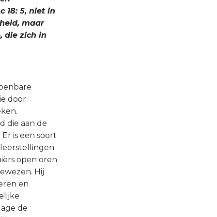
18: 5, niet in
sheid, maar
 die zich in
 openbare
ie door
eken.
d die aan de
Er is een soort
leerstellingen
hiërs open oren
gewezen. Hij
eren en
lijke
dage de