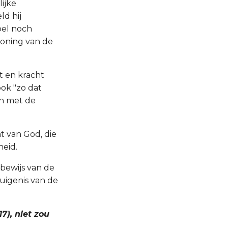
ijke
ld hij
oel noch
toning van de
t en kracht
ook "zo dat
en met de
t van God, die
heid.
 bewijs van de
tuigenis van de
7), niet zou