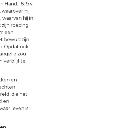
 Hand. 18: 9 v.
 waarover hij
 waarvan hij in
 zijn roeping
om een
et bewustzijn
u. Opdat ook
vangelie zou
 verblijf te
ekken en
rachten
eld, die het
d en
waar leven is
 en