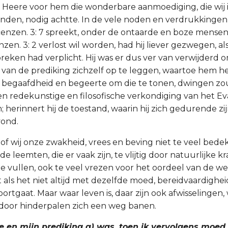
 Heere voor hem die wonderbare aanmoediging, die wij in
den, nodig achtte. In de vele noden en verdrukkingen,
icenzen. 3: 7 spreekt, onder de ontaarde en boze mensen,
zen. 3: 2 verlost wil worden, had hij liever gezwegen, als
preken had verplicht. Hij was er dus ver van verwijderd 
an de prediking zichzelf op te leggen, waartoe hem h
 begaafdheid en begeerte om die te tonen, dwingen zo
leen redekunstige en filosofische verkondiging van het E
n; herinnert hij de toestand, waarin hij zich gedurende zijn
vond.
g of wij onze zwakheid, vrees en beving niet te veel bed
e leemten, die er vaak zijn, te vlijtig door natuurlijke k
e vullen, ook te veel vrezen voor het oordeel van de wer
 als het niet altijd met dezelfde moed, bereidvaardighei
ortgaat. Maar waar leven is, daar zijn ook afwisselingen, 
door hinderpalen zich een weg banen.
de en mijn prediking a) was, toen ik vervolgens moed