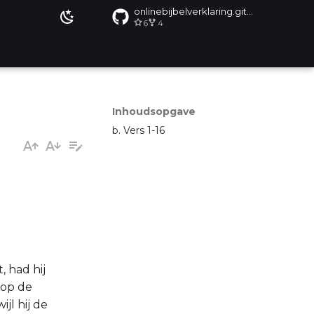
onlinebijbelverklaring.github.io
6
4
Inhoudsopgave
b. Vers 1-16
, had hij
 op de
jl hij de