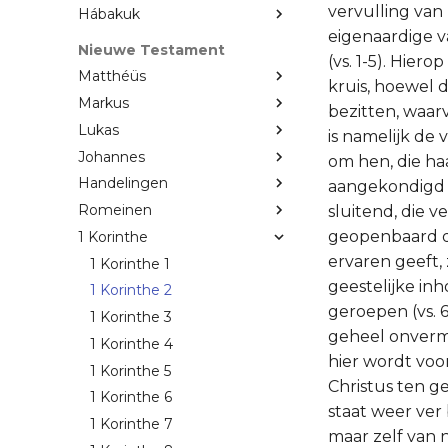
vervulling van 
Hábakuk
eigenaardige v
Nieuwe Testament
(vs. 1-5). Hier
Matthéüs
kruis, hoewel 
Markus
bezitten, waar
Lukas
is namelijk de
Johannes
om hen, die haa
Handelingen
aangekondigd d
Romeinen
sluitend, die v
geopenbaard do
1 Korinthe
ervaren geeft, 
1 Korinthe 1
geestelijke in
1 Korinthe 2
geroepen (vs. 
1 Korinthe 3
geheel onvermo
1 Korinthe 4
hier wordt voo
1 Korinthe 5
Christus ten g
1 Korinthe 6
staat weer ver 
1 Korinthe 7
maar zelf van 