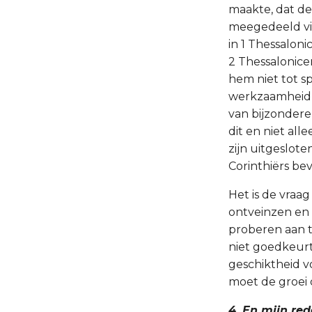
maakte, dat de
meegedeeld vin
in 1 Thessalon
2 Thessalonicen
hem niet tot s
werkzaamheid v
van bijzondere
dit en niet al
zijn uitgeslote
Corinthiërs be
Het is de vraa
ontveinzen en d
proberen aan t
niet goedkeurt
geschiktheid vo
moet de groei 
4. En mijn re