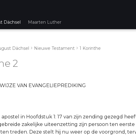
st Dächsel
Maarten Luther
ugust Dächsel
Nieuwe Testament
1 Korinthe
he 2
WIJZE VAN EVANGELIEPREDIKING
apostel in Hoofdstuk 1: 17 van zijn zending gezegd heeft
gebreide zakelijke uiteenzetting zijn persoon ten eerste
en treden. Deze stelt hij nu weer op de voorgrond, terwi