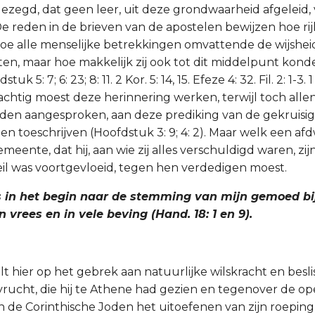
 gezegd, dat geen leer, uit deze grondwaarheid afgeleid
 reden in de brieven van de apostelen bewijzen hoe rij
oe alle menselijke betrekkingen omvattende de wijsheid w
en, maar hoe makkelijk zij ook tot dit middelpunt kon
uk 5: 7; 6: 23; 8: 11. 2 Kor. 5: 14, 15. Efeze 4: 32. Fil. 2: 1-3. 1
rachtig moest deze herinnering werken, terwijl toch allen
den aangesproken, aan deze prediking van de gekruisig
n toeschrijven (Hoofdstuk 3: 9; 4: 2). Maar welk een afd
meente, dat hij, aan wie zij alles verschuldigd waren, zij
il was voortgevloeid, tegen hen verdedigen moest.
s in het begin naar de stemming van mijn gemoed bij 
 vrees en in vele beving (Hand. 18: 1 en 9).
t hier op het gebrek aan natuurlijke wilskracht en besli
vrucht, die hij te Athene had gezien en tegenover de o
n de Corinthische Joden het uitoefenen van zijn roeping