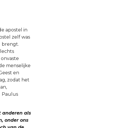
de apostel in
ostel zelf was
g brengt.
lechts
 onvaste
de menselijke
Geest en
ag, zodat het
an,
l Paulus
t anderen als
n, onder ons
noch van de