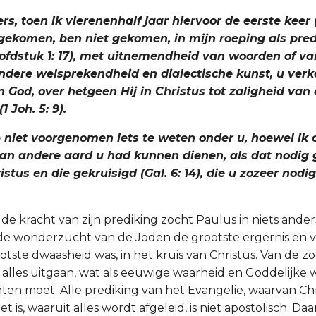
ders, toen ik vierenenhalf jaar hiervoor de eerste keer 
n gekomen, ben niet gekomen, in mijn roeping als pre
ofdstuk 1: 17), met uitnemendheid van woorden of va
ondere welsprekendheid en dialectische kunst, u ver
 God, over hetgeen Hij in Christus tot zaligheid van
 Joh. 5: 9).
b niet voorgenomen iets te weten onder u, hoewel ik
n andere aard u had kunnen dienen, als dat nodig
stus en die gekruisigd (Gal. 6: 14), die u zozeer nodi
 de kracht van zijn prediking zocht Paulus in niets ander
e wonderzucht van de Joden de grootste ergernis en v
ootste dwaasheid was, in het kruis van Christus. Van de 
 alles uitgaan, wat als eeuwige waarheid en Goddelijke w
ten moet. Alle prediking van het Evangelie, waarvan Chri
 is, waaruit alles wordt afgeleid, is niet apostolisch. Da