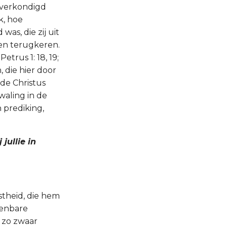
, verkondigd
k, hoe
as, die zij uit
den terugkeren.
 Petrus 1: 18, 19;
, die hier door
de Christus
waling in de
n prediking,
jullie in
stheid, die hem
penbare
 zo zwaar