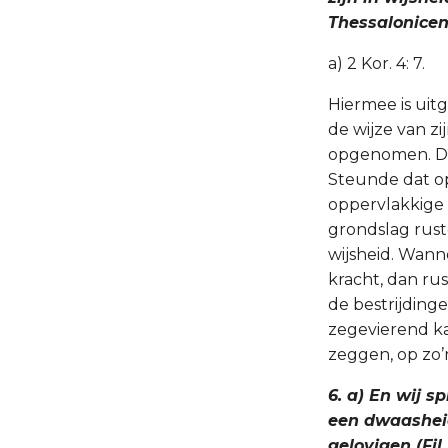
Thessalonicenz
a) 2 Kor. 4: 7.
Hiermee is uitg
de wijze van zi
opgenomen. De 
Steunde dat op
oppervlakkige
grondslag rust
wijsheid. Wann
kracht, dan ru
de bestrijding
zegevierend ka
zeggen, op zo’
6. a) En wij s
een dwaasheid
gelovigen (Fil