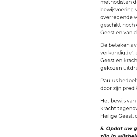
methodisten do
bewijsvoering w
overredende w
geschikt noch 
Geest en van d
De betekenis v
verkondigde", o
Geest en krach
gekozen uitdr
Paulus bedoelt
door zijn pred
Het bewijs van
kracht tegenov
Heilige Geest, 
5. Opdat uw g
zijn in wijshe