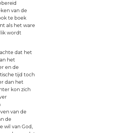
ebereid
eken van de
ook te boek
nt als het ware
lik wordt
dachte dat het
van het
er en de
ische tijd toch
der dan het
chter kon zich
ver
n
even van de
an de
e wil van God,