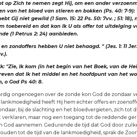
t op Zich te nemen zegt Hij, om een ander verzoenm
len van het bloed van stieren en bokken (Ps. 40: 7-9): 
bt Gij niet gewild (1 Sam. 15: 22 Ps. 50: 7vv. ; 51: 18),
m toebereid en dat kan Ik U als offer tot uitdelging 
de (1 Petrus 2: 24) aanbieden.
 en zondoffers hebben U niet behaagd. " (Jes. 1: 11 Jer
v.).
k: "Zie, Ik kom (in het begin van het Boek, van de Heili
reven dat Ik het middel en het hoofdpunt van het w
, o God Ps 40: 8.
aardig ongenoegen over de zonde kon God de zondaar ve
e lankmoedigheid heeft Hij hem echter offers en zoenof
ndaar, bij de slachting en het bloedvergieten, zich tot 
t verklaren, maar nog een toegang tot de reddende ger
jn God aannemen. Gedurende de tijd dat God door zulk
ouden tot de tijd van de lankmoedigheid, sprak de Zoon