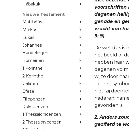
Hábakuk
voorschriften 
degenen heilig
Nieuwe Testament
genade en gem
Matthéüs
vrucht van hu
Markus
9: 9).
Lukas
Johannes
De wet dus is 
Handelingen
het beeld of d
Romeinen
hebben haar we
1 Korinthe
degenen volmak
2 Korinthe
wijze door haa
tot een symboo
Galaten
niet; zij doen
Éfeze
naderen, namel
Filippenzen
gevonden is.
Kolossenzen
1 Thessalonicenzen
2. Anders zou
2 Thessalonicenzen
geofferd te w