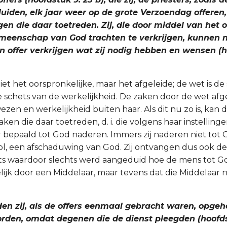
luiden, elk jaar weer op de grote Verzoendag offeren,
en die daar toetreden. Zij, die door middel van het o
eenschap van God trachten te verkrijgen, kunnen n
n offer verkrijgen wat zij nodig hebben en wensen (ho
niet het oorspronkelijke, maar het afgeleide; de wet is 
e schets van de werkelijkheid. De zaken door de wet af
zen en werkelijkheid buiten haar. Als dit nu zo is, kan 
en die daar toetreden, d. i. die volgens haar instelling
r bepaald tot God naderen. Immers zij naderen niet tot 
l, een afschaduwing van God. Zij ontvangen dus ook de
 iets waardoor slechts werd aangeduid hoe de mens tot 
ijk door een Middelaar, maar tevens dat die Middelaar n
den zij, als de offers eenmaal gebracht waren, opg
orden, omdat degenen die de dienst pleegden (hoofdst