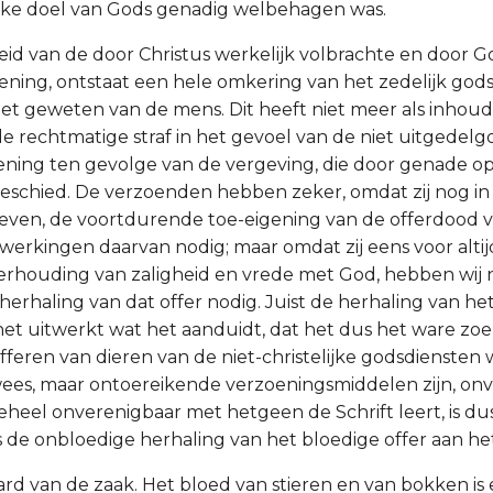
ijke doel van Gods genadig welbehagen was.
id van de door Christus werkelijk volbrachte en door Go
ning, ontstaat een hele omkering van het zedelijk gods
het geweten van de mens. Dit heeft niet meer als inhou
de rechtmatige straf in het gevoel van de niet uitgedelg
ning ten gevolge van de vergeving, die door genade o
geschied. De verzoenden hebben zeker, omdat zij nog in 
even, de voortdurende toe-eigening van de offerdood 
werkingen daarvan nodig; maar omdat zij eens voor altijd
erhouding van zaligheid en vrede met God, hebben wij n
erhaling van dat offer nodig. Juist de herhaling van he
et uitwerkt wat het aanduidt, dat het dus het ware zoeno
fferen van dieren van de niet-christelijke godsdiensten 
ees, maar ontoereikende verzoeningsmiddelen zijn, on
eheel onverenigbaar met hetgeen de Schrift leert, is du
s de onbloedige herhaling van het bloedige offer aan het
aard van de zaak. Het bloed van stieren en van bokken is