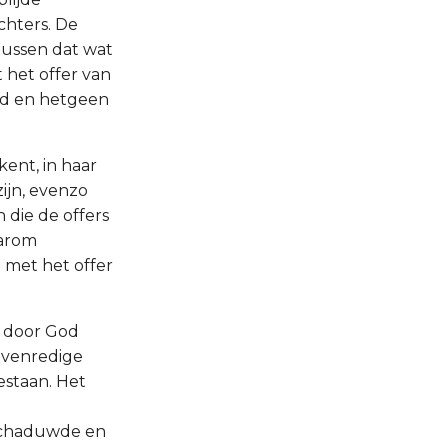
chters. De
ussen dat wat
 het offer van
ld en hetgeen
ent, in haar
ijn, evenzo
 die de offers
aarom
 met het offer
l door God
evenredige
gestaan. Het
fschaduwde en