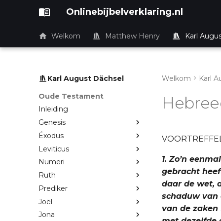
Onlinebijbelverklaring.nl
Welkom
Matthew Henry
Karl Augu
Karl August Dächsel
Welkom
Karl A
Oude Testament
Hebree
Inleiding
Genesis
Éxodus
VOORTREFFEL
Leviticus
1. Zo’n eenma
Numeri
gebracht heef
Ruth
daar de wet, 
Prediker
schaduw van d
Joël
van de zaken (
Jona
met dezelfde of