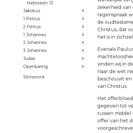
Hebreeën 13
zekerheid van
Jakobus
tegenspraak w
1 Petrus
de oudtestamen
2 Petrus
Christus, dat 
1 Johannes
het is in zichz
2 Johannes
Evenals Paulus
3 Johannes
machteloosheid
Judas
vinden wij in 
Openbaring
naar de wet ni
Slotwoord
beschouwt en b
van Christus.
Het offerbloed
gegeven tot ve
tussen middel e
offer van het 
voorgeschreven