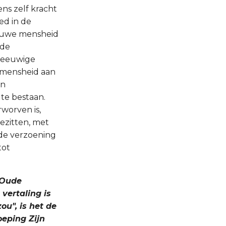
ns zelf kracht
ed in de
ieuwe mensheid
 de
e eeuwige
e mensheid aan
en
te bestaan.
worven is,
ezitten, met
 de verzoening
tot
 Oude
 vertaling is
ou", is het de
eping Zijn