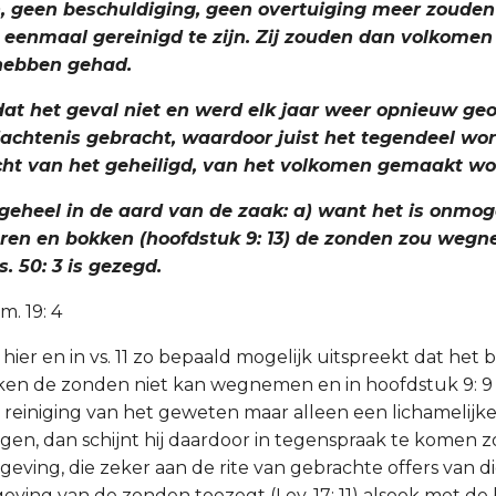
 geen beschuldiging, geen overtuiging meer zoude
 eenmaal gereinigd te zijn. Zij zouden dan volkomen
ebben gehad.
dat het geval niet en werd elk jaar weer opnieuw geo
achtenis gebracht, waardoor juist het tegendeel wo
ht van het geheiligd, van het volkomen gemaakt wo
k geheel in de aard van de zaak: a) want het is onmog
eren en bokken (hoofdstuk 9: 13) de zonden zou wegn
s. 50: 3 is gezegd.
m. 19: 4
r hier en in vs. 11 zo bepaald mogelijk uitspreekt dat het 
ken de zonden niet kan wegnemen en in hoofdstuk 9: 9 
reiniging van het geweten maar alleen een lichamelijke
en, dan schijnt hij daardoor in tegenspraak te komen 
eving, die zeker aan de rite van gebrachte offers van d
eving van de zonden toezegt (Lev. 17: 11) alsook met de 