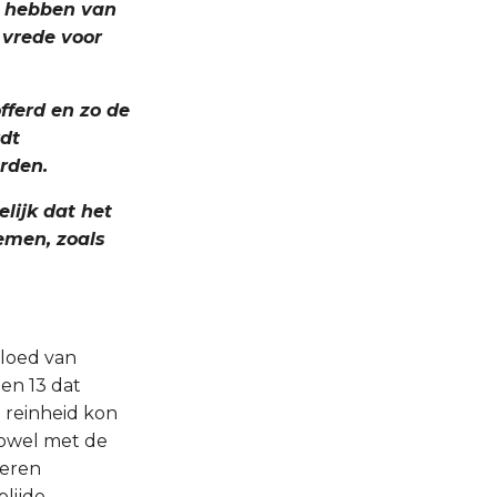
n hebben van
 vrede voor
fferd en zo de
rdt
rden.
elijk dat het
emen, zoals
bloed van
en 13 dat
 reinheid kon
zowel met de
ieren
blijde