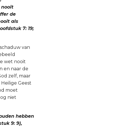
 nooit
ffer de
ooit als
ofdstuk 7: 19;
de schaduw van
gebeeld
de wet nooit
en en naar de
God zelf, maar
 Heilige Geest
God moet
og niet
ehouden hebben
uk 9: 9),