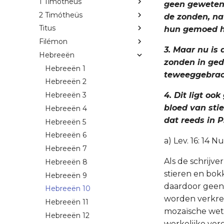
1 Timótheüs
geen geweten,
2 Timótheüs
de zonden, na
Titus
hun gemoed h
Filémon
3. Maar nu is 
Hebreeën
zonden in ged
Hebreeën 1
teweeggebrac
Hebreeën 2
4. Dit ligt oo
Hebreeën 3
bloed van sti
Hebreeën 4
dat reeds in P
Hebreeën 5
Hebreeën 6
a) Lev. 16: 14 Nu
Hebreeën 7
Als de schrijve
Hebreeën 8
stieren en bok
Hebreeën 9
daardoor geen 
Hebreeën 10
worden verkreg
Hebreeën 11
mozaïsche wetg
Hebreeën 12
werkelijke verg