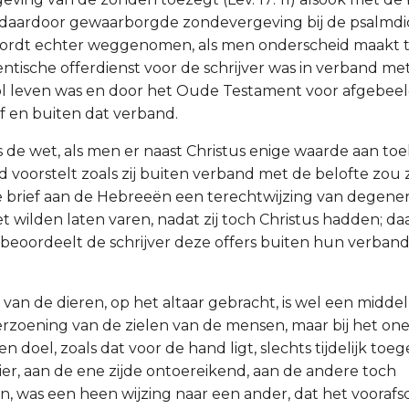
 daardoor gewaarborgde zondevergeving bij de psalmdi
ordt echter weggenomen, als men onderscheid maakt t
tische offerdienst voor de schrijver was in verband met
vol leven was en door het Oude Testament voor afgebee
elf en buiten dat verband.
 de wet, als men er naast Christus enige waarde aan toek
 voorstelt zoals zij buiten verband met de belofte zou z
de brief aan de Hebreeën een terechtwijzing van degenen
et wilden laten varen, nadat zij toch Christus hadden; d
eoordeelt de schrijver deze offers buiten hun verband
 van de dieren, op het altaar gebracht, is wel een midde
rzoening van de zielen van de mensen, maar bij het on
n doel, zoals dat voor de hand ligt, slechts tijdelijk toe
dier, aan de ene zijde ontoereikend, aan de andere toch
, was een heen wijzing naar een ander, dat het voora