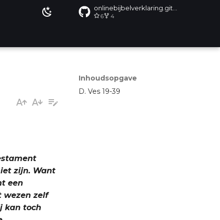
onlinebijbelverklaring.github.io
6
4
Inhoudsopgave
D. Ves 19-39
Testament
iet zijn. Want
ht een
 wezen zelf
ij kan toch
e