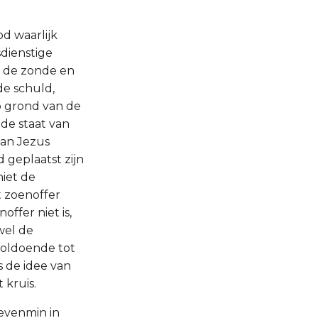
d waarlijk
dienstige
d de zonde en
de schuld,
p grond van de
de staat van
van Jezus
 geplaatst zijn
iet de
t zoenoffer
ffer niet is,
wel de
voldoende tot
s de idee van
 kruis.
 evenmin in