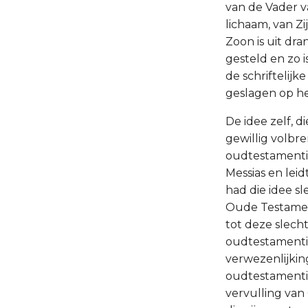
van de Vader v
lichaam, van Z
Zoon is uit dr
gesteld en zo 
de schriftelij
geslagen op het
De idee zelf, d
gewillig volbr
oudtestamentis
Messias en lei
had die idee sl
Oude Testament,
tot deze slecht
oudtestamenti
verwezenlijkin
oudtestamentis
vervulling van