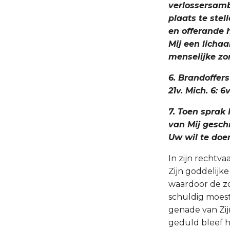
verlossersamb
plaats te stel
en offerande he
Mij een lichaa
menselijke zon
6. Brandoffers
21v. Mich. 6: 6v
7. Toen sprak I
van Mij gesch
Uw wil te doen
In zijn rechtv
Zijn goddelijk
waardoor de zo
schuldig moes
genade van Zi
geduld bleef h