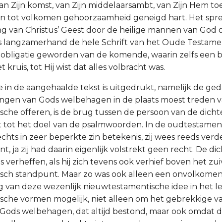
an Zijn komst, van Zijn middelaarsambt, van Zijn Hem to
ijn tot volkomen gehoorzaamheid geneigd hart. Het spr
ang van Christus’ Geest door de heilige mannen van God 
is langzamerhand de hele Schrift van het Oude Testame
ke obligatie geworden van de komende, waarin zelfs een b
 kruis, tot Hij wist dat alles volbracht was.
ie in de aangehaalde tekst is uitgedrukt, namelijk de ge
engen van Gods welbehagen in de plaats moest treden 
che offeren, is de brug tussen de persoon van de dicht
dt tot het doel van de psalmwoorden. In de oudtestament
echts in zeer beperkte zin betekenis, zij wees reeds ver
 ja zij had daarin eigenlijk volstrekt geen recht. De di
s verheffen, als hij zich tevens ook verhief boven het zui
sch standpunt. Maar zo was ook alleen een onvolkome
g van deze wezenlijk nieuwtestamentische idee in het l
che vormen mogelijk, niet alleen om het gebrekkige v
 Gods welbehagen, dat altijd bestond, maar ook omdat d