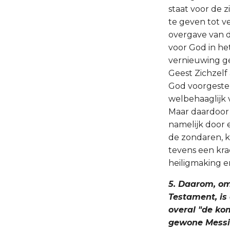
staat voor de 
te geven tot ve
overgave van d
voor God in he
vernieuwing ge
Geest Zichzelf
God voorgestel
welbehaaglijk
Maar daardoor 
namelijk door 
de zondaren, k
tevens een kr
heiligmaking e
5. Daarom, om
Testament, is 
overal "de ko
gewone Messi