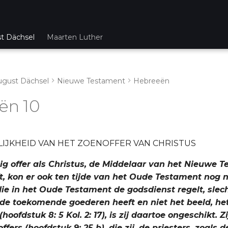
st Dächsel
Maarten Luther
ugust Dächsel
Nieuwe Testament
Hebreeën
ën 10
IJKHEID VAN HET ZOENOFFER VAN CHRISTUS
lig offer als Christus, de Middelaar van het Nieuwe 
t, kon er ook ten tijde van het Oude Testament nog n
die in het Oude Testament de godsdienst regelt, slec
e toekomende goederen heeft en niet het beeld, het
hoofdstuk 8: 5 Kol. 2: 17), is zij daartoe ongeschikt. Z
fers (hoofdstuk 9: 25 b), die zij, de priesters, zoals d