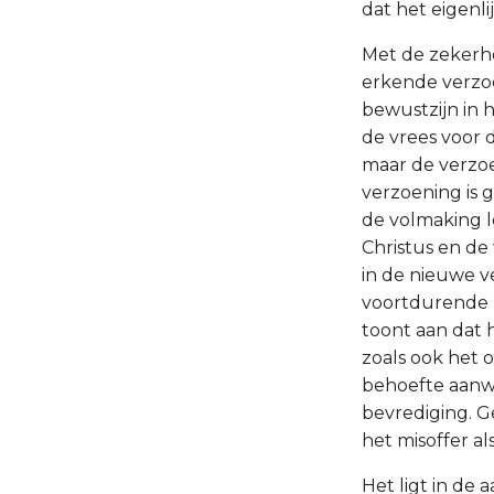
dat het eigenl
Met de zekerhe
erkende verzoe
bewustzijn in 
de vrees voor 
maar de verzoe
verzoening is 
de volmaking l
Christus en de 
in de nieuwe v
voortdurende h
toont aan dat h
zoals ook het o
behoefte aanw
bevrediging. G
het misoffer al
Het ligt in de 