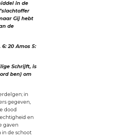
iddel in de
"slachtoffer
 maar Gij hebt
van de
. 6: 20 Amos 5:
ge Schrijft, is
oord ben) om
rdelgen; in
fers gegeven,
de dood
echtigheid en
e gaven
 in de schoot