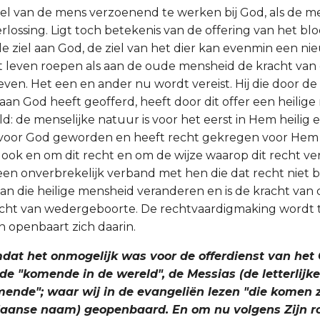
ziel van de mens verzoenend te werken bij God, als de me
rlossing. Ligt toch betekenis van de offering van het blo
e ziel aan God, de ziel van het dier kan evenmin een n
t leven roepen als aan de oude mensheid de kracht van
ven. Het een en ander nu wordt vereist. Hij die door d
 aan God heeft geofferd, heeft door dit offer een heilig
d: de menselijke natuur is voor het eerst in Hem heilig 
 voor God geworden en heeft recht gekregen voor Hem 
ook en om dit recht en om de wijze waarop dit recht ver
een onverbrekelijk verband met hen die dat recht niet b
an die heilige mensheid veranderen en is de kracht van
acht van wedergeboorte. De rechtvaardigmaking wordt 
n openbaart zich daarin.
dat het onmogelijk was voor de offerdienst van het
de "komende in de wereld", de Messias (de letterlijke
mende"; waar wij in de evangeliën lezen "die komen z
aanse naam) geopenbaard. En om nu volgens Zijn ro