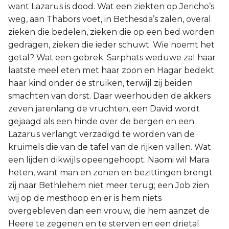
want Lazarus is dood. Wat een ziekten op Jericho’s
weg, aan Thabors voet, in Bethesda’s zalen, overal
zieken die bedelen, zieken die op een bed worden
gedragen, zieken die ieder schuwt. Wie noemt het
getal? Wat een gebrek. Sarphats weduwe zal haar
laatste meel eten met haar zoon en Hagar bedekt
haar kind onder de struiken, terwijl zij beiden
smachten van dorst. Daar weerhouden de akkers
zeven jarenlang de vruchten, een David wordt
gejaagd als een hinde over de bergen en een
Lazarus verlangt verzadigd te worden van de
kruimels die van de tafel van de rijken vallen. Wat
een lijden dikwijls opeengehoopt. Naomi wil Mara
heten, want man en zonen en bezittingen brengt
zij naar Bethlehem niet meer terug; een Job zien
wij op de mesthoop en er is hem niets
overgebleven dan een vrouw, die hem aanzet de
Heere te zegenen en te sterven en een drietal