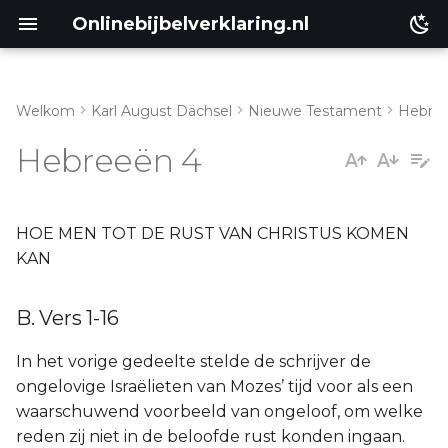
Onlinebijbelverklaring.nl
Welkom
Karl August Dächsel
Nieuwe Testament
Hebre
Inleiding
B. Vers 1-16
Hebreeën 4
Genesis
Éxodus
HOE MEN TOT DE RUST VAN CHRISTUS KOMEN
KAN
Leviticus
B. Vers 1-16
Numeri
In het vorige gedeelte stelde de schrijver de
Ruth
ongelovige Israëlieten van Mozes’ tijd voor als een
waarschuwend voorbeeld van ongeloof, om welke
Prediker
reden zij niet in de beloofde rust konden ingaan.