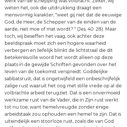
werk van de schepping was volbracht. Zeker, wij
weten het, ook die uitdrukking draagt een
mensvormig karakter; "weet gij niet dat de eeuwige
God, de Heer, de Schepper van de einden van de
aarde, niet moe of mat wordt? " (Jes. 40: 28). Maar
toch, wij beseffen het vaag, ook achter deze
beeldspraak moet zich een hogere waarheid
verbergen en liefelijk blinkt de lichtstraal die dit
betekenisvolle woord het wordt alleen op deze
plaats in de gewijde Schriften gevonden over het
leven van de toekomst verspreidt. Goddelijke
sabbatsrust, dat is ongetwijfeld een onbeschrijfelijk
zalige rust waaruit het oog met stille vrede op al de
volbrachte arbeid terugziet. Dat is een onvermoeid
werkzame rust van de Vader, die in Zijn rust werkt
tot nu toe; want hemelvreugde zonder enige
arbeidstaak zou ophouden een hemel te zijn. Dat is
uiteindelijk een stoorloze rust, zoals die van God