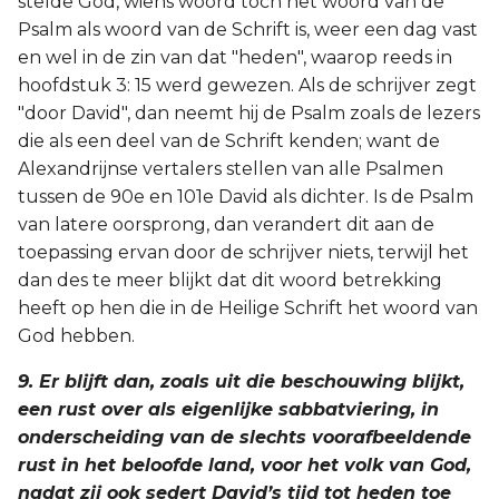
stelde God, wiens woord toch het woord van de
Psalm als woord van de Schrift is, weer een dag vast
en wel in de zin van dat "heden", waarop reeds in
hoofdstuk 3: 15 werd gewezen. Als de schrijver zegt
"door David", dan neemt hij de Psalm zoals de lezers
die als een deel van de Schrift kenden; want de
Alexandrijnse vertalers stellen van alle Psalmen
tussen de 90e en 101e David als dichter. Is de Psalm
van latere oorsprong, dan verandert dit aan de
toepassing ervan door de schrijver niets, terwijl het
dan des te meer blijkt dat dit woord betrekking
heeft op hen die in de Heilige Schrift het woord van
God hebben.
9. Er blijft dan, zoals uit die beschouwing blijkt,
een rust over als eigenlijke sabbatviering, in
onderscheiding van de slechts voorafbeeldende
rust in het beloofde land, voor het volk van God,
nadat zij ook sedert David’s tijd tot heden toe