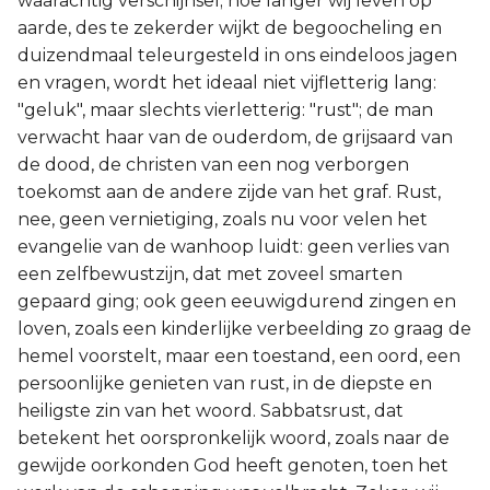
waarachtig verschijnsel; hoe langer wij leven op
aarde, des te zekerder wijkt de begoocheling en
duizendmaal teleurgesteld in ons eindeloos jagen
en vragen, wordt het ideaal niet vijfletterig lang:
"geluk", maar slechts vierletterig: "rust"; de man
verwacht haar van de ouderdom, de grijsaard van
de dood, de christen van een nog verborgen
toekomst aan de andere zijde van het graf. Rust,
nee, geen vernietiging, zoals nu voor velen het
evangelie van de wanhoop luidt: geen verlies van
een zelfbewustzijn, dat met zoveel smarten
gepaard ging; ook geen eeuwigdurend zingen en
loven, zoals een kinderlijke verbeelding zo graag de
hemel voorstelt, maar een toestand, een oord, een
persoonlijke genieten van rust, in de diepste en
heiligste zin van het woord. Sabbatsrust, dat
betekent het oorspronkelijk woord, zoals naar de
gewijde oorkonden God heeft genoten, toen het