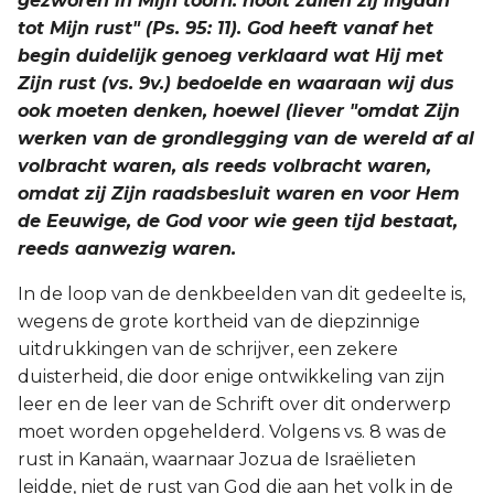
gezworen in Mijn toorn: nooit zullen zij ingaan
tot Mijn rust" (Ps. 95: 11). God heeft vanaf het
begin duidelijk genoeg verklaard wat Hij met
Zijn rust (vs. 9v.) bedoelde en waaraan wij dus
ook moeten denken, hoewel (liever "omdat Zijn
werken van de grondlegging van de wereld af al
volbracht waren, als reeds volbracht waren,
omdat zij Zijn raadsbesluit waren en voor Hem
de Eeuwige, de God voor wie geen tijd bestaat,
reeds aanwezig waren.
In de loop van de denkbeelden van dit gedeelte is,
wegens de grote kortheid van de diepzinnige
uitdrukkingen van de schrijver, een zekere
duisterheid, die door enige ontwikkeling van zijn
leer en de leer van de Schrift over dit onderwerp
moet worden opgehelderd. Volgens vs. 8 was de
rust in Kanaän, waarnaar Jozua de Israëlieten
leidde, niet de rust van God die aan het volk in de