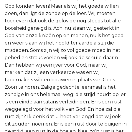
God konden leven! Maar als wij het goede willen
doen, dan ligt de zonde op de loer. Wij moeten
toegeven dat ook de gelovige nog steeds tot alle
boosheid geneigd is. Ach, nu staan wij gesterkt in
God van onze knieën op en menen, nu is het goed
en weer slaan wij het hoofd ter aarde als zij die
misdeden. Soms zijn wij zo vol goede moed in het
gebed en straks voelen wij ook de schuld daarin.
Dan hebben wij een ijver voor God, maar wij
merken dat zij een verkeerde was en wij
tabernakels wilden bouwen in plaats van Gods
Zoon te horen. Zalige gedachte: eenmaal is het
zondige in ons helemaal weg; die strijd houdt op; er
is een einde aan satans verleidingen. Er is een rust
weggelegd voor het volk van God! En hoe zal die
rust zijn? Ik denk dat u hebt verlangd dat wij ook
dit zouden noemen. Er is een rust door te buigen in
de strijd, een rust in de boeien. Nee, zo’n rust is het