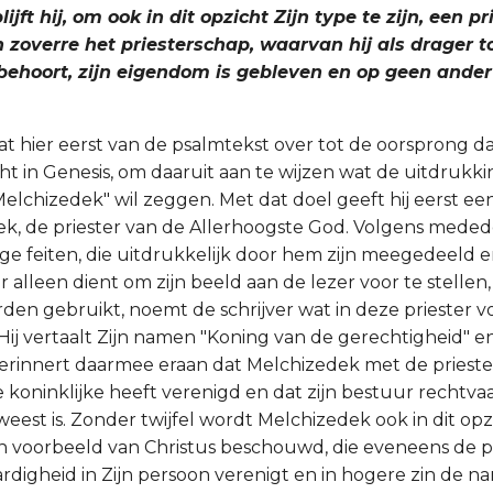
ijft hij, om ook in dit opzicht Zijn type te zijn, een pr
 zoverre het priesterschap, waarvan hij als drager to
behoort, zijn eigendom is gebleven en op geen ander
at hier eerst van de psalmtekst over tot de oorsprong da
cht in Genesis, om daaruit aan te wijzen wat de uitdrukk
elchizedek" wil zeggen. Met dat doel geeft hij eerst een
k, de priester van de Allerhoogste God. Volgens meded
e feiten, die uitdrukkelijk door hem zijn meegedeeld 
 alleen dient om zijn beeld aan de lezer voor te stellen,
rden gebruikt, noemt de schrijver wat in deze priester v
 Hij vertaalt Zijn namen "Koning van de gerechtigheid" e
erinnert daarmee eraan dat Melchizedek met de priester
 koninklijke heeft verenigd en dat zijn bestuur rechtva
est is. Zonder twijfel wordt Melchizedek ook in dit op
een voorbeeld van Christus beschouwd, die eveneens de pr
ardigheid in Zijn persoon verenigt en in hogere zin de 