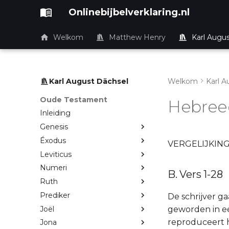
Onlinebijbelverklaring.nl
Welkom
Matthew Henry
Karl Augu
Karl August Dächsel
Welkom
Karl A
Oude Testament
Hebree
Inleiding
Genesis
Éxodus
VERGELIJKIN
Leviticus
Numeri
B. Vers 1-28
Ruth
Prediker
De schrijver g
Joël
geworden in ee
reproduceert h
Jona