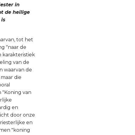
iester in
t de heilige
 is
arvan, tot het
ing "naar de
 karakteristiek
eling van de
en waarvan de
 maar die
ooral
n "Koning van
lijke
ardig en
zicht door onze
iesterlijke en
namen "koning