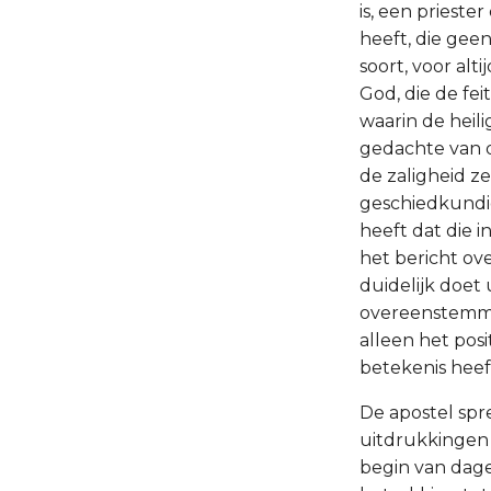
is, een prieste
heeft, die geen 
soort, voor alti
God, die de fe
waarin de heil
gedachte van d
de zaligheid z
geschiedkundi
heeft dat die 
het bericht o
duidelijk doet
overeenstemmen
alleen het pos
betekenis heef
De apostel spr
uitdrukkingen
begin van dage