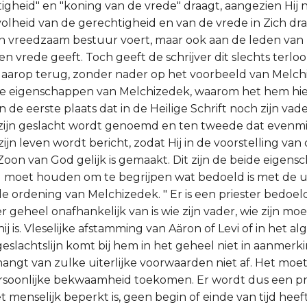
igheid" en "koning van de vrede" draagt, aangezien Hij n
 volheid van de gerechtigheid en van de vrede in Zich dr
n vreedzaam bestuur voert, maar ook aan de leden van Zi
n vrede geeft. Toch geeft de schrijver dit slechts terlo
 daarop terug, zonder nader op het voorbeeld van Melch
de eigenschappen van Melchizedek, waarom het hem hie
 in de eerste plaats dat in de Heilige Schrift noch zijn vad
zijn geslacht wordt genoemd en ten tweede dat evenmi
ijn leven wordt bericht, zodat Hij in de voorstelling van 
Zoon van God gelijk is gemaakt. Dit zijn de beide eigens
g moet houden om te begrijpen wat bedoeld is met de u
de ordening van Melchizedek. " Er is een priester bedoel
r geheel onafhankelijk van is wie zijn vader, wie zijn mo
ij is. Vleselijke afstamming van Aäron of Levi of in het a
eslachtslijn komt bij hem in het geheel niet in aanmerkin
hangt van zulke uiterlijke voorwaarden niet af. Het mo
rsoonlijke bekwaamheid toekomen. Er wordt dus een pr
t menselijk beperkt is, geen begin of einde van tijd hee