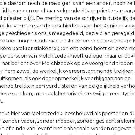
r die daarom noch de navolger is van een ander, noch zel
lid is van een op elkaar volgende rij van priesters, maar, e
jd priester blijft. De mening van de schrijver is duidelijk 
itelijke vormen van de geschiedenis van het Koninkrijk e
ige geschiedenis ons is meegedeeld, bezield en geregeld
e toen nog in Gods raad besloten en nog toekomstige 
ekere karakteristieke trekken ontleend heeft en deze nie
ge persoon van Melchizedek heeft gelegd, maar er ook
in het bericht over Melchizedek op de voorgrond treden 
ver hem zowel de werkelijk overeenstemmende trekken 
 uitkomen, als ook door opmerkelijk voorbijgaan aan de
de trekken een verduisteren van de gelijkheid verhoe
itieve spreken, maar ook het privatieve zwijgen een typi
t.
eekt hier van Melchizedek, beschouwd als priester en 
 "zonder vader, zonder moeder, zonder geslachtsrekeni
n of einde van leven" niet onbepaald worden opgevat,