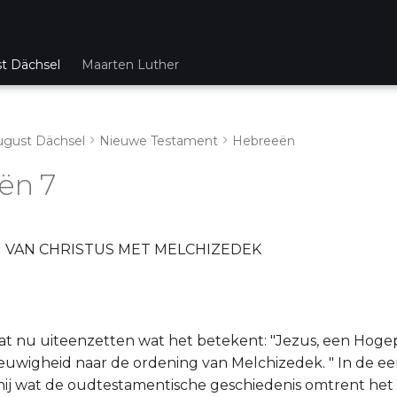
st Dächsel
Maarten Luther
ugust Dächsel
Nieuwe Testament
Hebreeën
ën 7
G VAN CHRISTUS MET MELCHIZEDEK
aat nu uiteenzetten wat het betekent: "Jezus, een Hogep
uwigheid naar de ordening van Melchizedek. " In de eer
ij wat de oudtestamentische geschiedenis omtrent het 