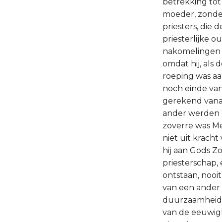
betrekking tot 
moeder, zonder 
priesters, die 
priesterlijke 
nakomelingen n
omdat hij, als 
roeping was aa
noch einde van
gerekend vanaf
ander werden o
zoverre was Me
niet uit kracht
hij aan Gods Zoo
priesterschap, 
ontstaan, nooi
van een ander 
duurzaamheid v
van de eeuwigh