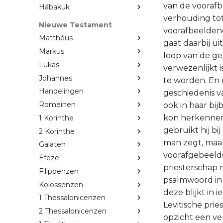
van de voorafb
Hábakuk
verhouding tot
Nieuwe Testament
voorafbeelden
Matthéüs
gaat daarbij ui
Markus
loop van de ge
Lukas
verwezenlijkt i
Johannes
te worden. En 
Handelingen
geschiedenis v
Romeinen
ook in haar bi
kon herkennen
1 Korinthe
gebruikt hij bi
2 Korinthe
man zegt, maar 
Galaten
voorafgebeelde
Éfeze
priesterschap 
Filippenzen
psalmwoord in 
Kolossenzen
deze blijkt in 
1 Thessalonicenzen
Levitische prie
2 Thessalonicenzen
opzicht een ver