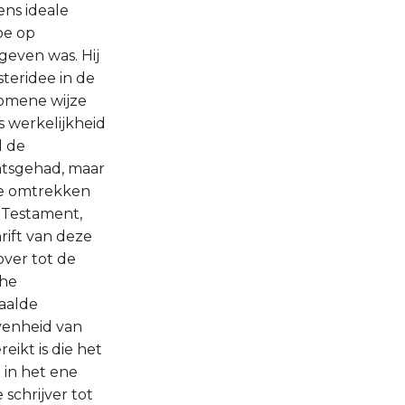
ens ideale
oe op
even was. Hij
steridee in de
komene wijze
s werkelijkheid
d de
aatsgehad, maar
 de omtrekken
 Testament,
rift van deze
over tot de
che
haalde
venheid van
eikt is die het
 in het ene
 schrijver tot