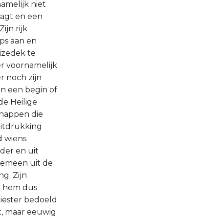
amelijk niet
aagt en een
jn rijk
ops aan en
izedek te
r voornamelijk
er noch zijn
n een begin of
de Heilige
chappen die
itdrukking
d wiens
eder en uit
lgemeen uit de
g. Zijn
et hem dus
iester bedoeld
ft, maar eeuwig