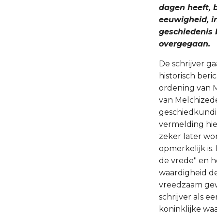
dagen heeft, bl
eeuwigheid, in
geschiedenis 
overgegaan.
De schrijver ga
historisch beri
ordening van M
van Melchizede
geschiedkundig
vermelding hier
zeker later wo
opmerkelijk is.
de vrede" en h
waardigheid de
vreedzaam gewe
schrijver als 
koninklijke wa