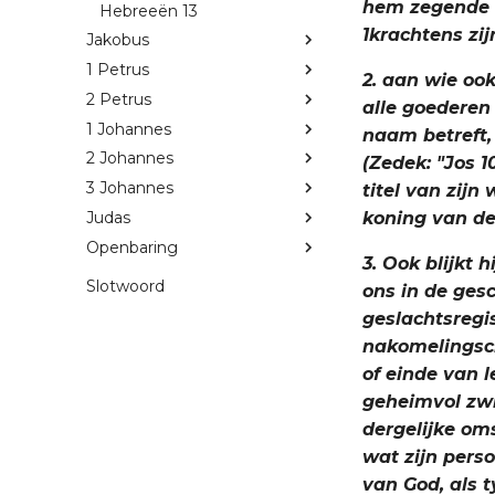
hem zegende b
Hebreeën 13
1krachtens zij
Jakobus
1 Petrus
2. aan wie ook
2 Petrus
alle goederen 
1 Johannes
naam betreft,
2 Johannes
(Zedek: "Jos 1
3 Johannes
titel van zij
Judas
koning van de v
Openbaring
3. Ook blijkt 
Slotwoord
ons in de ges
geslachtsregis
nakomelingsch
of einde van l
geheimvol zwi
dergelijke om
wat zijn perso
van God, als 