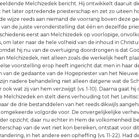
eeldende Melchizedek bericht. Hij ontwikkelt daaruit di
 het later optredende priesterschap en zet zo uiteen h
de wijze reeds aan niemand de voorrang boven deze geg
t van de juiste veronderstelling dat één en dezelfde prie
schiedenis eerst aan Melchizedek op voorlopige, onvol
s, om later naar de hele volheid van de inhoud in Christu
omdat hij nu van de overtuiging doordrongen is dat Go
an Melchizedek, niet alleen zoals die werkelijk heeft pl
jbelse voorstelling erop heeft ingericht dat men in haar
 van de gedaante van de Hogepriester van het Nieuwe
j zijn nadere behandeling niet alleen datgene wat de Sch
ook wat zij van hem verzwijgt (vs. 1-10). Daarna gaat hij 
 Melchizedek en stelt diens verhouding tot het Levitis
naar de drie bestanddelen van het reeds dikwijls aange
omgekeerde volgorde voor. De onvergelijkelijke verhe
ieder opzicht; daar nu echter in Hem de volkomenheid ber
sterschap van de wet niet kon bereiken, ontstaat voor dit
andering, in het andere een opheffing (vs. 11-22). Had de