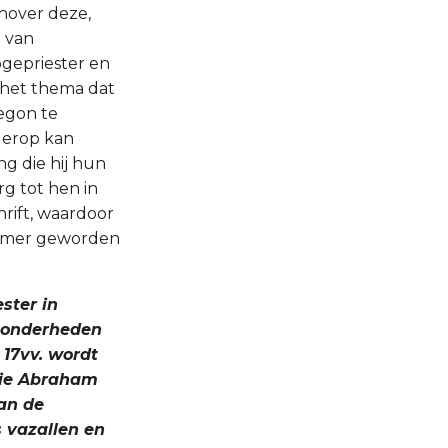
enover deze,
g van
ogepriester en
 het thema dat
begon te
j erop kan
ng die hij hun
rg tot hen in
rift, waardoor
ruimer geworden
ster in
jzonderheden
 17vv. wordt
 die Abraham
an de
 vazallen en