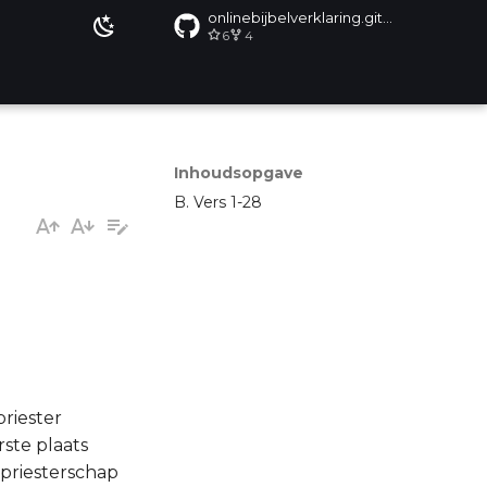
onlinebijbelverklaring.github.io
6
4
Inhoudsopgave
B. Vers 1-28
riester
ste plaats
priesterschap