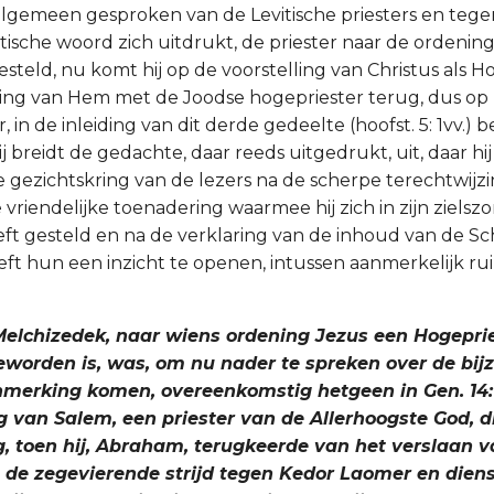
 algemeen gesproken van de Levitische priesters en teg
etische woord zich uitdrukt, de priester naar de ordenin
steld, nu komt hij op de voorstelling van Christus als H
king van Hem met de Joodse hogepriester terug, dus op
r, in de inleiding van dit derde gedeelte (hoofst. 5: 1vv.) 
 breidt de gedachte, daar reeds uitgedrukt, uit, daar hi
 gezichtskring van de lezers na de scherpe terechtwijzi
 vriendelijke toenadering waarmee hij zich in zijn zielszo
ft gesteld en na de verklaring van de inhoud van de Sch
eeft hun een inzicht te openen, intussen aanmerkelijk 
Melchizedek, naar wiens ordening Jezus een Hogeprie
worden is, was, om nu nader te spreken over de bi
anmerking komen, overeenkomstig hetgeen in Gen. 14:
ng van Salem, een priester van de Allerhoogste God,
, toen hij, Abraham, terugkeerde van het verslaan v
 de zegevierende strijd tegen Kedor Laomer en diens