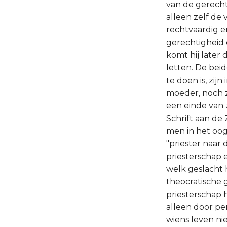
van de gerecht
alleen zelf de
rechtvaardig e
gerechtigheid e
komt hij later
letten. De bei
te doen is, zijn
moeder, noch 
een einde van z
Schrift aan de 
men in het oo
"priester naar 
priesterschap e
welk geslacht h
theocratische g
priesterschap 
alleen door pe
wiens leven nie