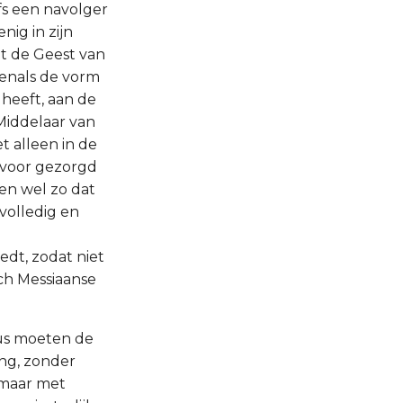
fs een navolger
nig in zijn
dat de Geest van
venals de vorm
 heeft, aan de
Middelaar van
t alleen in de
 voor gezorgd
en wel zo dat
volledig en
dt, zodat niet
sch Messiaanse
dus moeten de
ng, zonder
 maar met