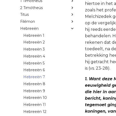
1 Timótheüs
hiertoe in het
2 Timótheüs
zoals het prof
Titus
Melchizedek ge
Filémon
op de vergelij
Hebreeën
hij reeds eerde
Hebreeën 1
behandelen. Hij
rekenen dat de
Hebreeën 2
toedeelt, na de
Hebreeën 3
betrekking hee
Hebreeën 4
hij getracht h
Hebreeën 5
is (vs. 23-28).
Hebreeën 6
Hebreeën 7
1. Want deze 
Hebreeën 8
eeuwigheid ge
Hebreeën 9
die hier in a
Hebreeën 10
bericht, koni
tegemoet ging
Hebreeën 11
koningen, van
Hebreeën 12