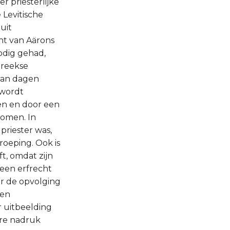
r priesterlijke
 Levitische
uit
ht van Aärons
odig gehad,
streekse
 van dagen
 wordt
ven en door een
komen. In
priester was,
roeping. Ook is
ft, omdat zijn
 geen erfrecht
r de opvolging
een
r uitbeelding
ere nadruk