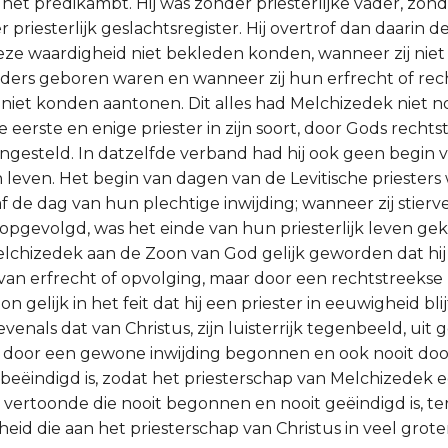
het predikambt. Hij was zonder priesterlijke vader, zonde
priesterlijk geslachtsregister. Hij overtrof dan daarin de
deze waardigheid niet bekleden konden, wanneer zij niet 
ouders geboren waren en wanneer zij hun erfrecht of rec
iet konden aantonen. Dit alles had Melchizedek niet n
de eerste en enige priester in zijn soort, door Gods recht
ngesteld. In datzelfde verband had hij ook geen begin
 leven. Het begin van dagen van de Levitische priesters
 de dag van hun plechtige inwijding; wanneer zij stier
pgevolgd, was het einde van hun priesterlijk leven ge
lchizedek aan de Zoon van God gelijk geworden dat hij 
 van erfrecht of opvolging, maar door een rechtstreekse 
n gelijk in het feit dat hij een priester in eeuwigheid blij
evenals dat van Christus, zijn luisterrijk tegenbeeld, uit
t door een gewone inwijding begonnen en ook nooit doo
beëindigd is, zodat het priesterschap van Melchizedek 
ertoonde die nooit begonnen en nooit geëindigd is, te
eid die aan het priesterschap van Christus in veel grot