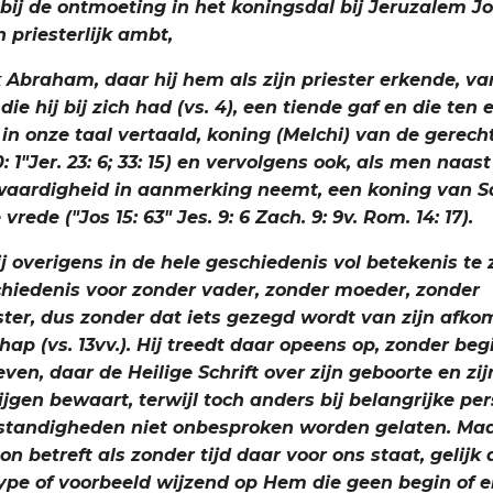
ij de ontmoeting in het koningsdal bij Jeruzalem Jo
n priesterlijk ambt,
 Abraham, daar hij hem als zijn priester erkende, van
die hij bij zich had (vs. 4), een tiende gaf en die ten 
 in onze taal vertaald, koning (Melchi) van de gerec
0: 1"Jer. 23: 6; 33: 15) en vervolgens ook, als men naa
n waardigheid in aanmerking neemt, een koning van Sa
rede ("Jos 15: 63" Jes. 9: 6 Zach. 9: 9v. Rom. 14: 17).
hij overigens in de hele geschiedenis vol betekenis te 
chiedenis voor zonder vader, zonder moeder, zonder
ter, dus zonder dat iets gezegd wordt van zijn afkom
ap (vs. 13vv.). Hij treedt daar opeens op, zonder be
even, daar de Heilige Schrift over zijn geboorte en zi
jgen bewaart, terwijl toch anders bij belangrijke pe
standigheden niet onbesproken worden gelaten. Maar,
on betreft als zonder tijd daar voor ons staat, gelijk
type of voorbeeld wijzend op Hem die geen begin of 