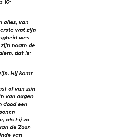
s 10:
 alles, van
eerste wat zijn
htigheid was
st zijn naam de
lem, dat is:
zijn. Hij komt
st of van zijn
gin van dagen
jn dood een
rsonen
 als hij zo
 aan de Zoon
einde van