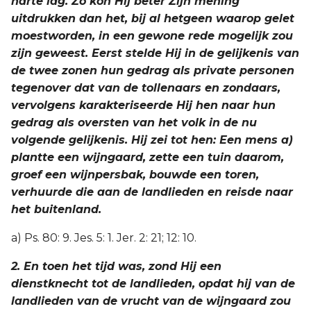
harte lag. Zo kon Hij beter Zijn mening
uitdrukken dan het, bij al hetgeen waarop gelet
Joël
moestworden, in een gewone rede mogelijk zou
zijn geweest. Eerst stelde Hij in de gelijkenis van
Jona
de twee zonen hun gedrag als private personen
tegenover dat van de tollenaars en zondaars,
Hábakuk
vervolgens karakteriseerde Hij hen naar hun
gedrag als oversten van het volk in de nu
volgende gelijkenis. Hij zei tot hen: Een mens a)
plantte een wijngaard, zette een tuin daarom,
groef een wijnpersbak, bouwde een toren,
verhuurde die aan de landlieden en reisde naar
het buitenland.
a) Ps. 80: 9. Jes. 5: 1. Jer. 2: 21; 12: 10.
2. En toen het tijd was, zond Hij een
dienstknecht tot de landlieden, opdat hij van de
landlieden van de vrucht van de wijngaard zou