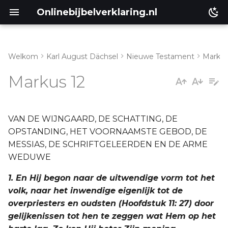
Onlinebijbelverklaring.nl
Welkom
Karl August Dächsel
Nieuwe Testament
Marku
Inleiding
Markus 12
Genesis
Éxodus
VAN DE WIJNGAARD, DE SCHATTING, DE
OPSTANDING, HET VOORNAAMSTE GEBOD, DE
Leviticus
MESSIAS, DE SCHRIFTGELEERDEN EN DE ARME
WEDUWE
Numeri
1. En Hij begon naar de uitwendige vorm tot het
volk, naar het inwendige eigenlijk tot de
Ruth
overpriesters en oudsten (Hoofdstuk 11: 27) door
gelijkenissen tot hen te zeggen wat Hem op het
Prediker