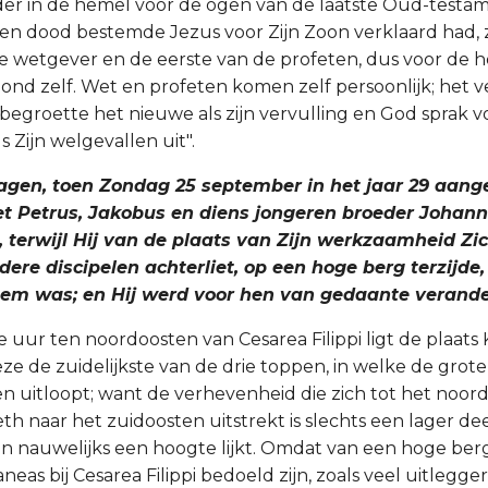
er in de hemel voor de ogen van de laatste Oud-testa
ten dood bestemde Jezus voor Zijn Zoon verklaard had,
de wetgever en de eerste van de profeten, dus voor de 
nd zelf. Wet en profeten komen zelf persoonlijk; het 
begroette het nieuwe als zijn vervulling en God sprak 
 Zijn welgevallen uit".
dagen, toen Zondag 25 september in het jaar 29 aan
 Petrus, Jakobus en diens jongeren broeder Johann
, terwijl Hij van de plaats van Zijn werkzaamheid Z
ere discipelen achterliet, op een hoge berg terzijde,
em was; en Hij werd voor hen van gedaante verande
uur ten noordoosten van Cesarea Filippi ligt de plaats
eze de zuidelijkste van de drie toppen, in welke de gro
n uitloopt; want de verhevenheid die zich tot het noor
h naar het zuidoosten uitstrekt is slechts een lager dee
en nauwelijks een hoogte lijkt. Omdat van een hoge berg
neas bij Cesarea Filippi bedoeld zijn, zoals veel uitlegg