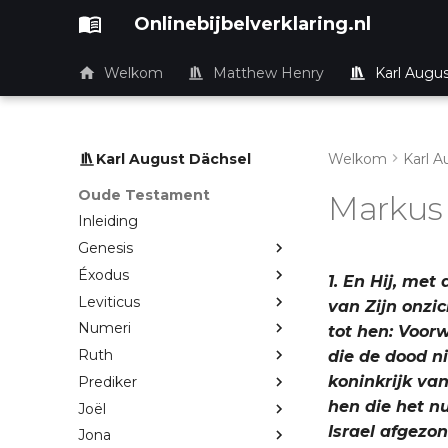
Onlinebijbelverklaring.nl
Welkom
Matthew Henry
Karl Augu
Karl August Dächsel
Welkom
Karl A
Oude Testament
Markus
Inleiding
Genesis
Éxodus
1. En Hij, met
Leviticus
van Zijn onzi
Numeri
tot hen: Voorw
Ruth
die de dood n
koninkrijk va
Prediker
hen die het n
Joël
Israel afgez
Jona