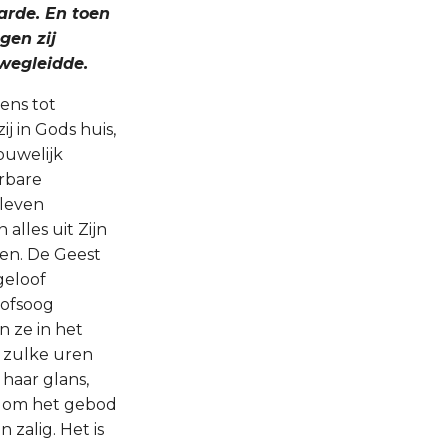
arde. En toen
gen zij
wegleidde.
ens tot
j in Gods huis,
ouwelijk
rbare
 leven
alles uit Zijn
en. De Geest
geloof
oofsoog
n ze in het
n zulke uren
haar glans,
e om het gebod
zalig. Het is