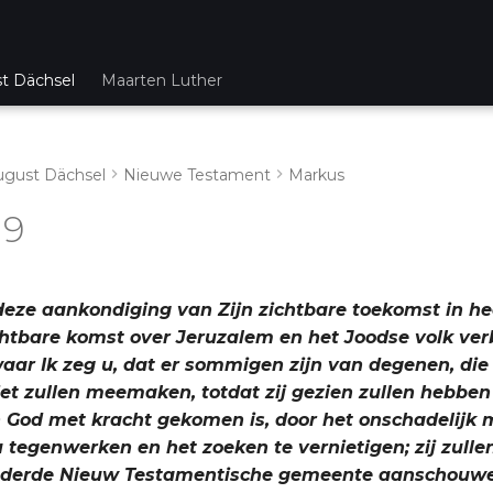
st Dächsel
Maarten Luther
ugust Dächsel
Nieuwe Testament
Markus
 9
 deze aankondiging van Zijn zichtbare toekomst in hee
chtbare komst over Jeruzalem en het Joodse volk ver
aar Ik zeg u, dat er sommigen zijn van degenen, die 
iet zullen meemaken, totdat zij gezien zullen hebben
n God met kracht gekomen is, door het onschadelijk
u tegenwerken en het zoeken te vernietigen; zij zulle
onderde Nieuw Testamentische gemeente aanschouw