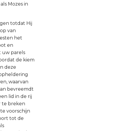
 als Mozes in
gen totdat Hij
oop van
esten het
pot en
t uw parels
voordat de kiem
van deze
 opheldering
wen, waarvan
 dan bevreemdt
n lid in de rij
r te breken
te voorschijn
oort tot de
ls