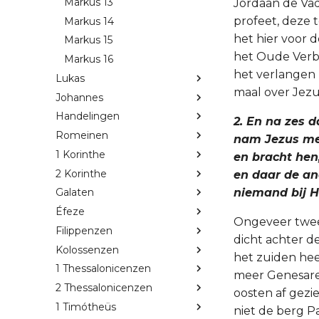
Markus 13
Jordaan de Vad
profeet, deze 
Markus 14
het hier voor 
Markus 15
het Oude Verbo
Markus 16
het verlangen 
Lukas
maal over Jezus
Johannes
Handelingen
2. En na zes 
Romeinen
nam Jezus met
1 Korinthe
en bracht hen
2 Korinthe
en daar de and
niemand bij H
Galaten
Éfeze
Ongeveer twee 
Filippenzen
dicht achter d
Kolossenzen
het zuiden hee
1 Thessalonicenzen
meer Genesaret
2 Thessalonicenzen
oosten af gezi
1 Timótheüs
niet de berg Pa