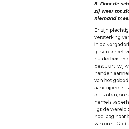
8. Door de sch
zij weer tot 
niemand meer 
Er zijn plechti
versterking va
in de vergader
gesprek met v
helderheid voo
bestuurt, wij 
handen aannem
van het gebed i
aangrijpen en 
ontsloten, onze
hemels vaderhu
ligt de wereld
hoe laag haar 
van onze God te