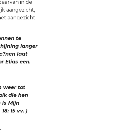
 daarvan in de
ijk aangezicht,
 het aangezicht
onnen te
chijning langer
ie?nen laat
r Elias een.
n weer tot
olk die hen
is Mijn
8: 15 vv. )
.