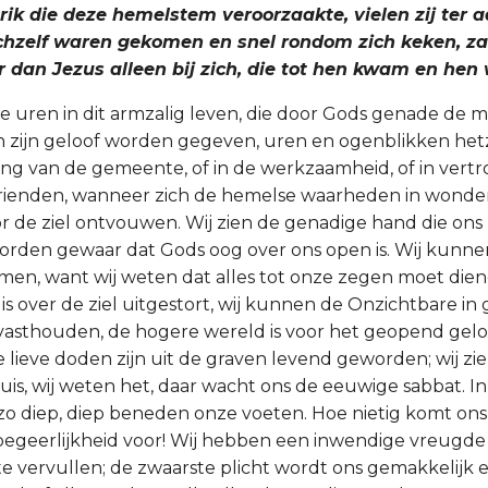
rik die deze hemelstem veroorzaakte, vielen zij ter a
zichzelf waren gekomen en snel rondom zich keken, za
dan Jezus alleen bij zich, die tot hen kwam en hen 
ge uren in dit armzalig leven, die door Gods genade de m
n zijn geloof worden gegeven, uren en ogenblikken hetzi
ing van de gemeente, of in de werkzaamheid, of in vertr
rienden, wanneer zich de hemelse waarheden in wonde
r de ziel ontvouwen. Wij zien de genadige hand die ons
worden gewaar dat Gods oog over ons open is. Wij kunnen 
en, want wij weten dat alles tot onze zegen moet dien
s over de ziel uitgestort, wij kunnen de Onzichtbare in 
vasthouden, de hogere wereld is voor het geopend gel
 lieve doden zijn uit de graven levend geworden; wij zie
is, wij weten het, daar wacht ons de eeuwige sabbat. I
 zo diep, diep beneden onze voeten. Hoe nietig komt ons 
begeerlijkheid voor! Wij hebben een inwendige vreugd
 vervullen; de zwaarste plicht wordt ons gemakkelijk en 