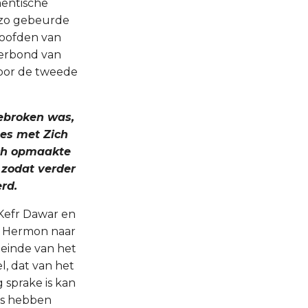
mentische
 zo gebeurde
hoofden van
verbond van
voor de tweede
gebroken was,
es met Zich
ich opmaakte
 zodat verder
rd.
 Kefr Dawar en
te Hermon naar
deinde van het
l, dat van het
 sprake is kan
ers hebben