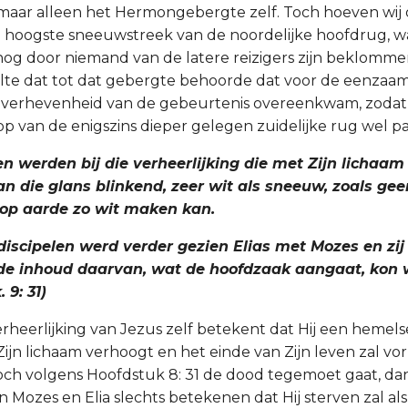
ar alleen het Hermongebergte zelf. Toch hoeven wij o
 hoogste sneeuwstreek van de noordelijke hoofdrug, w
og door niemand van de latere reizigers zijn beklomme
lte dat tot dat gebergte behoorde dat voor de eenzaam
 verhevenheid van de gebeurtenis overeenkwam, zodat
 van de enigszins dieper gelegen zuidelijke rug wel pa
ren werden bij die verheerlijking die met Zijn lichaam
an die glans blinkend, zeer wit als sneeuw, zoals gee
op aarde zo wit maken kan.
 discipelen werd verder gezien Elias met Mozes en zi
 de inhoud daarvan, wat de hoofdzaak aangaat, kon
 9: 31)
heerlijking van Jezus zelf betekent dat Hij een hemelse
ijn lichaam verhoogt en het einde van Zijn leven zal vo
och volgens Hoofdstuk 8: 31 de dood tegemoet gaat, da
n Mozes en Elia slechts betekenen dat Hij sterven zal al