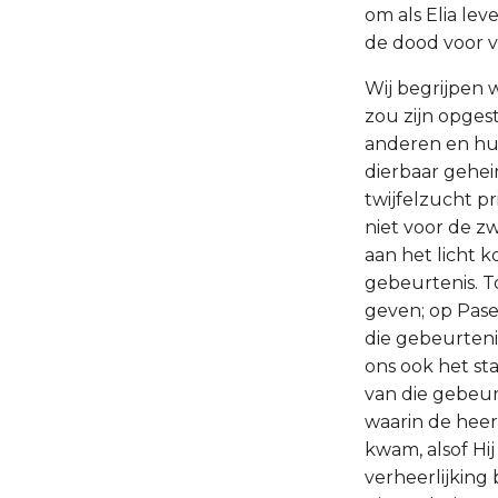
om als Elia lev
de dood voor v
Wij begrijpen 
zou zijn opges
anderen en hun
dierbaar gehei
twijfelzucht p
niet voor de z
aan het licht k
gebeurtenis. T
geven; op Pase
die gebeurteni
ons ook het sta
van die gebeur
waarin de heerl
kwam, alsof Hi
verheerlijking