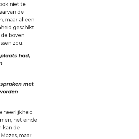
ok niet te
aarvan de
n, maar alleen
heid geschikt
 de boven
ssen zou.
 plaats had,
n
j spraken met
 worden
 heerlijkheid
rmen, het einde
n kan de
s Mozes, maar