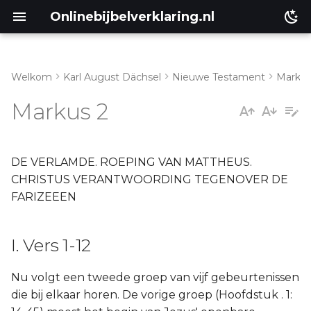
Onlinebijbelverklaring.nl
Welkom
Karl August Dächsel
Nieuwe Testament
Marku
Inleiding
I. Vers 1-12
Markus 2
Genesis
II. Vers 13-17
Éxodus
III. Vers 18-22
DE VERLAMDE. ROEPING VAN MATTHEUS.
CHRISTUS VERANTWOORDING TEGENOVER DE
Leviticus
IV. Vers 23-28
FARIZEEEN
Numeri
I. Vers 1-12
Ruth
Nu volgt een tweede groep van vijf gebeurtenissen
die bij elkaar horen. De vorige groep (Hoofdstuk . 1:
Prediker