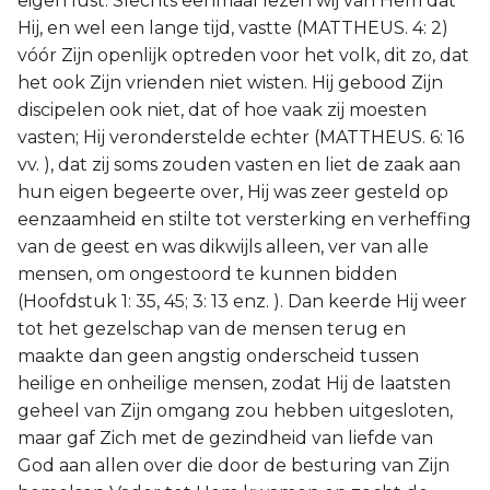
eigen lust. Slechts eenmaal lezen wij van Hem dat
Hij, en wel een lange tijd, vastte (MATTHEUS. 4: 2)
vóór Zijn openlijk optreden voor het volk, dit zo, dat
het ook Zijn vrienden niet wisten. Hij gebood Zijn
discipelen ook niet, dat of hoe vaak zij moesten
vasten; Hij veronderstelde echter (MATTHEUS. 6: 16
vv. ), dat zij soms zouden vasten en liet de zaak aan
hun eigen begeerte over, Hij was zeer gesteld op
eenzaamheid en stilte tot versterking en verheffing
van de geest en was dikwijls alleen, ver van alle
mensen, om ongestoord te kunnen bidden
(Hoofdstuk 1: 35, 45; 3: 13 enz. ). Dan keerde Hij weer
tot het gezelschap van de mensen terug en
maakte dan geen angstig onderscheid tussen
heilige en onheilige mensen, zodat Hij de laatsten
geheel van Zijn omgang zou hebben uitgesloten,
maar gaf Zich met de gezindheid van liefde van
God aan allen over die door de besturing van Zijn