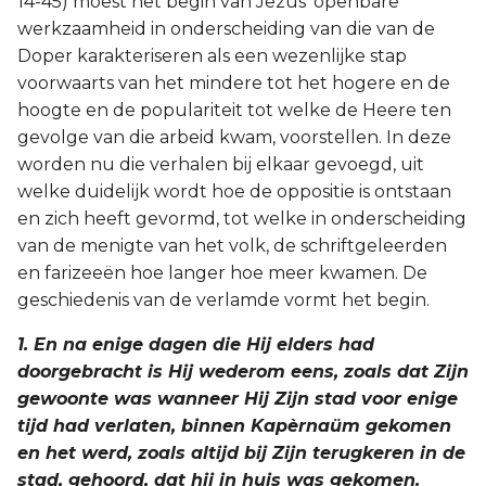
14-45) moest het begin van Jezus' openbare
werkzaamheid in onderscheiding van die van de
Joël
Doper karakteriseren als een wezenlijke stap
voorwaarts van het mindere tot het hogere en de
Jona
hoogte en de populariteit tot welke de Heere ten
gevolge van die arbeid kwam, voorstellen. In deze
Hábakuk
worden nu die verhalen bij elkaar gevoegd, uit
welke duidelijk wordt hoe de oppositie is ontstaan
en zich heeft gevormd, tot welke in onderscheiding
van de menigte van het volk, de schriftgeleerden
en farizeeën hoe langer hoe meer kwamen. De
geschiedenis van de verlamde vormt het begin.
1. En na enige dagen die Hij elders had
doorgebracht is Hij wederom eens, zoals dat Zijn
gewoonte was wanneer Hij Zijn stad voor enige
tijd had verlaten, binnen Kapèrnaüm gekomen
en het werd, zoals altijd bij Zijn terugkeren in de
stad, gehoord, dat hij in huis was gekomen.