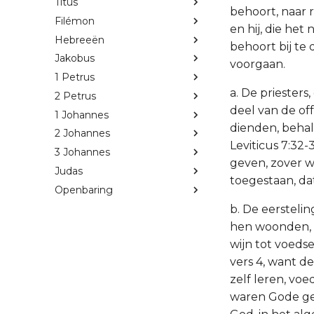
Titus
behoort, naar 
Filémon
en hij, die he
Hebreeën
behoort bij te
Jakobus
voorgaan.
1 Petrus
a. De priester
2 Petrus
deel van de off
1 Johannes
dienden, beha
2 Johannes
Leviticus 7:32
3 Johannes
geven, zover 
Judas
toegestaan, da
Openbaring
b. De eerstelin
hen woonden, 
wijn tot voeds
vers 4, want d
zelf leren, vo
waren Gode gewi