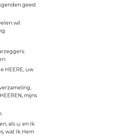
eggenden geest
elen wil
ng.
arzeggers;
en.
u de HEERE, uw
 verzameling,
s HEEREN, mijns
.
, als u; en Ik
es, wat Ik Hem