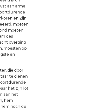
eend is, om
 wat aan arme
voortdurende
rkoren en Zijn
geëerd, moeten
loond moeten
aam des
frecht overging
en, moesten op
igste en
ter, die door
ltaar te dienen
t voortdurende
ar het zijn lot
n aan het
en, hem
en hem noch de