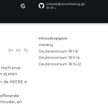
onlinebijbelverklaring.github.io
6
4
Inhoudsopgave
Inleiding
Deuteronomium 18:1-8
Deuteronomium 18:9-14
Deuteronomium 18:15-22
l noch erve
 zij eten.
n; de HEERE is
n offerande
 schouder, en