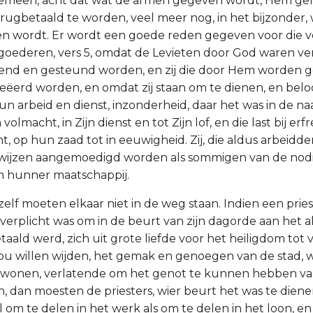
gemeen, acht dat wat de armen gegeven wordt, Hem gel
erugbetaald te worden, veel meer nog, in het bijzonder,
en wordt. Er wordt een goede reden gegeven voor die 
goederen, vers 5, omdat de Levieten door God waren ve
end en gesteund worden, en zij die door Hem worden 
eëerd worden, en omdat zij staan om te dienen, en be
n arbeid en dienst, inzonderheid, daar het was in de n
volmacht, in Zijn dienst en tot Zijn lof, en die last bij er
t, op hun zaad tot in eeuwigheid. Zij, die aldus arbeidd
e wijzen aangemoedigd worden als sommigen van de nod
n hunner maatschappij.
 zelf moeten elkaar niet in de weg staan. Indien een pries
 verplicht was om in de beurt van zijn dagorde aan het a
taald werd, zich uit grote liefde voor het heiligdom to
zou willen wijden, het gemak en genoegen van de stad, wa
e wonen, verlatende om het genot te kunnen hebben va
en, dan moesten de priesters, wier beurt het was te dien
l om te delen in het werk als om te delen in het loon, 