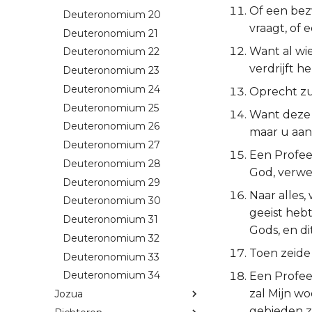
Of een bez
Deuteronomium 20
vraagt, of 
Deuteronomium 21
Want al wi
Deuteronomium 22
verdrijft h
Deuteronomium 23
Deuteronomium 24
Oprecht zu
Deuteronomium 25
Want deze v
Deuteronomium 26
maar u aan
Deuteronomium 27
Een Profeet
Deuteronomium 28
God, verwe
Deuteronomium 29
Naar alles,
Deuteronomium 30
geeist heb
Deuteronomium 31
Gods, en di
Deuteronomium 32
Toen zeide 
Deuteronomium 33
Deuteronomium 34
Een Profee
zal Mijn wo
Jozua
gebieden z