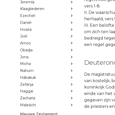
Jeremía
vers 1-8.
Klaagliederen
II. De waarsch
Ezechiël
herhaald, vers 
Daniël
III. Een belof
Hoséa
om zich ten laa
Joël
bedreigd tegen 
Amos
een regel gegev
Obadja
Jona
Deuteron
Micha
Nahum
De magistratuu
Hábakuk
van kostelijk,
Zefánja
koninkrijk God
Haggaï
einde van het 
Zacharía
gegeven zijn v
Maleáchi
de priesters en
Nieuwe Testament