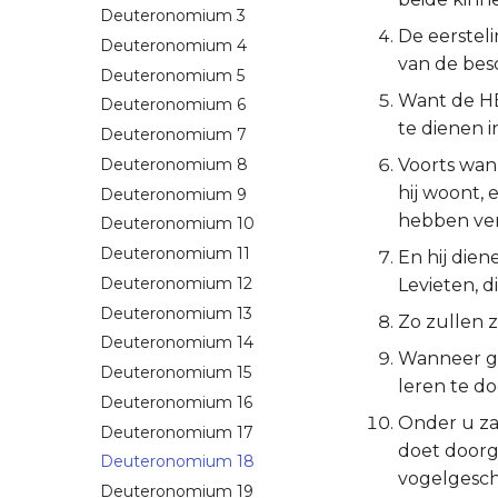
Deuteronomium 3
De eerstel
Deuteronomium 4
van de bes
Deuteronomium 5
Want de HE
Deuteronomium 6
te dienen i
Deuteronomium 7
Deuteronomium 8
Voorts wann
hij woont, 
Deuteronomium 9
hebben ve
Deuteronomium 10
Deuteronomium 11
En hij dien
Deuteronomium 12
Levieten, 
Deuteronomium 13
Zo zullen z
Deuteronomium 14
Wanneer gij
Deuteronomium 15
leren te d
Deuteronomium 16
Onder u zal
Deuteronomium 17
doet doorg
Deuteronomium 18
vogelgeschr
Deuteronomium 19