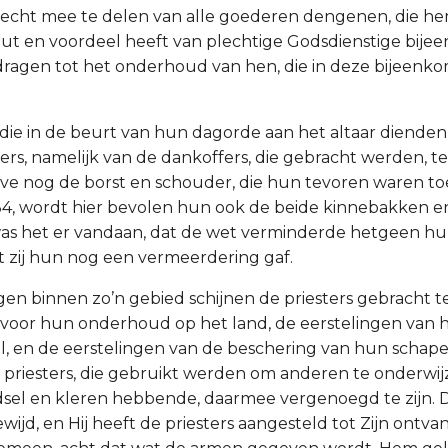
recht mee te delen van alle goederen dengenen, die he
t nut en voordeel heeft van plechtige Godsdienstige bije
 dragen tot het onderhoud van hen, die in deze bijeenk
s, die in de beurt van hun dagorde aan het altaar diend
ers, namelijk van de dankoffers, die gebracht werden, terw
lve nog de borst en schouder, die hun tevoren waren t
-34, wordt hier bevolen hun ook de beide kinnebakken e
was het er vandaan, dat de wet verminderde hetgeen hu
t zij hun nog een vermeerdering gaf.
gen binnen zo’n gebied schijnen de priesters gebracht te
voor hun onderhoud op het land, de eerstelingen van 
el, en de eerstelingen van de beschering van hun schape
e priesters, die gebruikt werden om anderen te onderwi
edsel en kleren hebbende, daarmee vergenoegd te zijn. 
jd, en Hij heeft de priesters aangesteld tot Zijn ontvan