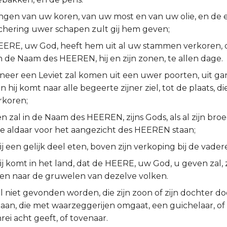
ingen van uw koren, van uw most en van uw olie, en de 
chering uwer schapen zult gij hem geven;
ERE, uw God, heeft hem uit al uw stammen verkoren, da
n de Naam des HEEREN, hij en zijn zonen, te allen dage.
eer een Leviet zal komen uit een uwer poorten, uit gans
en hij komt naar alle begeerte zijner ziel, tot de plaats, 
rkoren;
en zal in de Naam des HEEREN, zijns Gods, als al zijn bro
die aldaar voor het aangezicht des HEEREN staan;
ij een gelijk deel eten, boven zijn verkoping bij de vader
 komt in het land, dat de HEERE, uw God, u geven zal, zo
oen naar de gruwelen van dezelve volken.
 niet gevonden worden, die zijn zoon of zijn dochter d
aan, die met waarzeggerijen omgaat, een guichelaar, of 
ei acht geeft, of tovenaar.