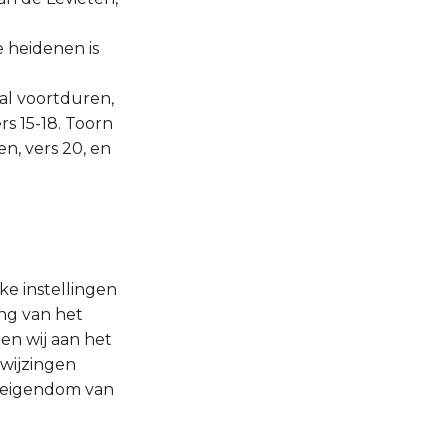
e heidenen is
zal voortduren,
rs 15-18. Toorn
en, vers 20, en
ke instellingen
ng van het
en wij aan het
nwijzingen
e eigendom van