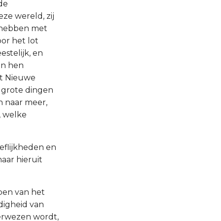
 de
ze wereld, zij
e hebben met
oor het lot
stelijk, en
en hen
het Nieuwe
 grote dingen
n naar meer,
, welke
eflijkheden en
aar hieruit
ben van het
digheid van
derwezen wordt,