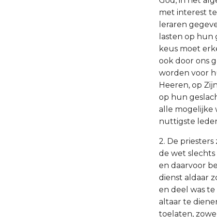
God, in het al
met interest t
leraren gegev
lasten op hun 
keus moet erk
ook door ons g
worden voor hu
Heeren, op Zijn 
op hun geslach
alle mogelijk
nuttigste lede
2. De priesters
de wet slechts
en daarvoor be
dienst aldaar 
en deel was t
altaar te dien
toelaten, zowe