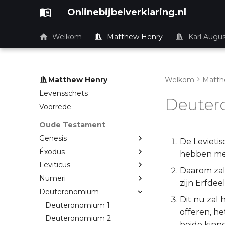
Onlinebijbelverklaring.nl
Welkom
Matthew Henry
Karl Augu
Matthew Henry
Welkom
Matth
Levensschets
Deuter
Voorrede
Oude Testament
Genesis
De Levietis
Éxodus
hebben met 
Leviticus
Daarom zal
Numeri
zijn Erfdee
Deuteronomium
Dit nu zal 
Deuteronomium 1
offeren, he
Deuteronomium 2
beide kinn