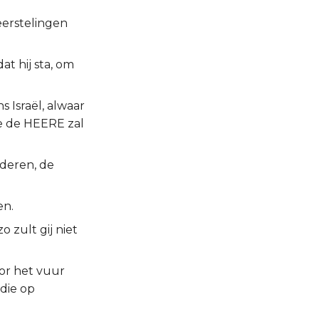
eerstelingen
t hij sta, om
 Israël, alwaar
die de HEERE zal
ederen, de
en.
 zult gij niet
oor het vuur
die op