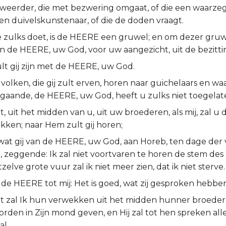
weerder, die met bezwering omgaat, of die een waarz
een duivelskunstenaar, of die de doden vraagt.
e zulks doet, is de HEERE een gruwel; en om dezer gruw
en de HEERE, uw God, voor uw aangezicht, uit de bezitti
lt gij zijn met de HEERE, uw God.
olken, die gij zult erven, horen naar guichelaars en wa
gaande, de HEERE, uw God, heeft u zulks niet toegelat
, uit het midden van u, uit uw broederen, als mij, zal 
kken; naar Hem zult gij horen;
 wat gij van de HEERE, uw God, aan Horeb, ten dage der
t, zeggende: Ik zal niet voortvaren te horen de stem de
tzelve grote vuur zal ik niet meer zien, dat ik niet sterve.
de HEERE tot mij: Het is goed, wat zij gesproken hebben
t zal Ik hun verwekken uit het midden hunner broederen
orden in Zijn mond geven, en Hij zal tot hen spreken all
al.