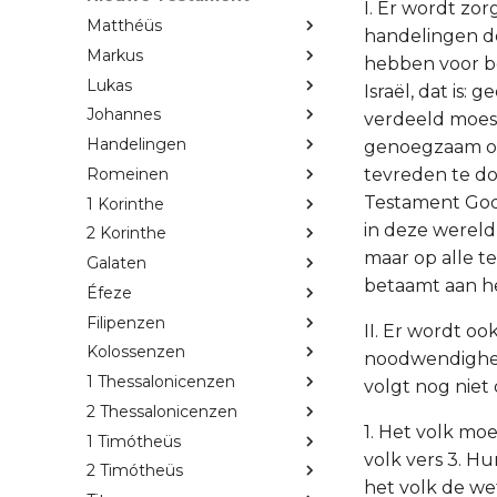
I. Er wordt zor
Matthéüs
handelingen de
Markus
hebben voor be
Lukas
Israël, dat is:
Johannes
verdeeld moest
Handelingen
genoegzaam om
Romeinen
tevreden te doe
Testament God 
1 Korinthe
in deze wereld
2 Korinthe
maar op alle t
Galaten
betaamt aan he
Éfeze
Filipenzen
II. Er wordt o
Kolossenzen
noodwendighede
1 Thessalonicenzen
volgt nog niet
2 Thessalonicenzen
1. Het volk mo
1 Timótheüs
volk vers 3. H
2 Timótheüs
het volk de we