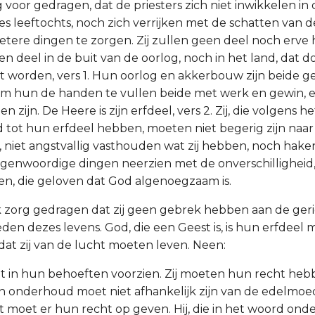
g voor gedragen, dat de priesters zich niet inwikkelen in
s leeftochts, noch zich verrijken met de schatten van de
tere dingen te zorgen. Zij zullen geen deel noch erv
 geen deel in de buit van de oorlog, noch in het land, dat d
 worden, vers 1. Hun oorlog en akkerbouw zijn beide gee
 hun de handen te vullen beide met werk en gewin, 
n zijn. De Heere is zijn erfdeel, vers 2. Zij, die volgens 
tot hun erfdeel hebben, moeten niet begerig zijn naar
, niet angstvallig vasthouden wat zij hebben, noch hake
egenwoordige dingen neerzien met de onverschilligheid
n, die geloven dat God algenoegzaam is.
ok zorg gedragen dat zij geen gebrek hebben aan de geri
n dezes levens. God, die een Geest is, is hun erfdeel m
 dat zij van de lucht moeten leven. Neen:
et in hun behoeften voorzien. Zij moeten hun recht heb
un onderhoud moet niet afhankelijk zijn van de edelmoe
t moet er hun recht op geven. Hij, die in het woord on