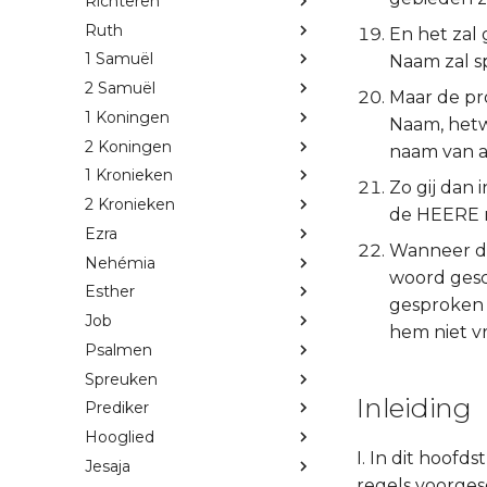
Richteren
Ruth
En het zal 
1 Samuël
Naam zal sp
2 Samuël
Maar de pr
1 Koningen
Naam, hetw
2 Koningen
naam van a
1 Kronieken
Zo gij dan
2 Kronieken
de HEERE n
Ezra
Wanneer di
Nehémia
woord gesch
Esther
gesproken h
Job
hem niet v
Psalmen
Spreuken
Inleiding
Prediker
Hooglied
I. In dit hoof
Jesaja
regels voorge