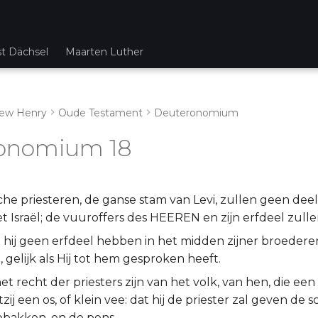
st Dächsel
Maarten Luther
ew Henry
Oude Testament
Deuteronomium
onomium 18
che priesteren, de ganse stam van Levi, zullen geen dee
Israël; de vuuroffers des HEEREN en zijn erfdeel zullen
 hij geen erfdeel hebben in het midden zijner broedere
l, gelijk als Hij tot hem gesproken heeft.
het recht der priesters zijn van het volk, van hen, die ee
tzij een os, of klein vee: dat hij de priester zal geven de
ebakken, en de pens.