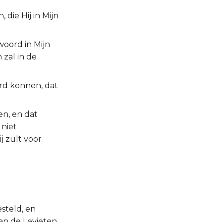
 die Hij in Mijn
woord in Mijn
zal in de
rd kennen, dat
n, en dat
 niet
j zult voor
steld, en
n de Levieten,