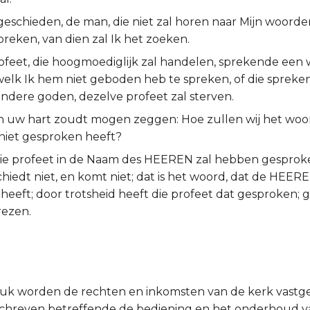
geschieden, de man, die niet zal horen naar Mijn woorden,
reken, van dien zal Ik het zoeken.
ofeet, die hoogmoediglijk zal handelen, sprekende een 
elk Ik hem niet geboden heb te spreken, of die spreken 
ndere goden, dezelve profeet zal sterven.
 in uw hart zoudt mogen zeggen: Hoe zullen wij het woo
iet gesproken heeft?
e profeet in de Naam des HEEREN zal hebben gesproke
iedt niet, en komt niet; dat is het woord, dat de HEERE
eeft; door trotsheid heeft die profeet dat gesproken; gi
rezen.
dstuk worden de rechten en inkomsten van de kerk vastge
schreven betreffende de bediening en het onderhoud va