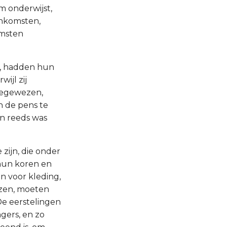
m onderwijst,
enkomsten,
omsten
en, hadden hun
ijl zij
oegewezen,
n de pens te
n reeds was
 zijn, die onder
hun koren en
n voor kleding,
jzen, moeten
De eerstelingen
gers, en zo