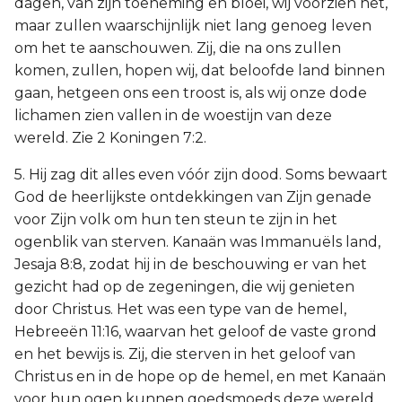
dagen, van zijn toeneming en bloei, wij voorzien het,
maar zullen waarschijnlijk niet lang genoeg leven
om het te aanschouwen. Zij, die na ons zullen
komen, zullen, hopen wij, dat beloofde land binnen
gaan, hetgeen ons een troost is, als wij onze dode
lichamen zien vallen in de woestijn van deze
wereld. Zie 2 Koningen 7:2.
5. Hij zag dit alles even vóór zijn dood. Soms bewaart
God de heerlijkste ontdekkingen van Zijn genade
voor Zijn volk om hun ten steun te zijn in het
ogenblik van sterven. Kanaän was Immanuëls land,
Jesaja 8:8, zodat hij in de beschouwing er van het
gezicht had op de zegeningen, die wij genieten
door Christus. Het was een type van de hemel,
Hebreeën 11:16, waarvan het geloof de vaste grond
en het bewijs is. Zij, die sterven in het geloof van
Christus en in de hope op de hemel, en met Kanaän
voor hun ogen kunnen goedsmoeds deze wereld