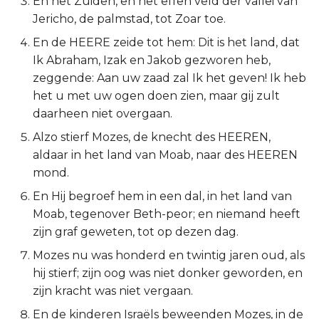
En het Zuiden, en het effen veld der vallei van
Jericho, de palmstad, tot Zoar toe.
2 Korinthe
En de HEERE zeide tot hem: Dit is het land, dat
Galaten
Ik Abraham, Izak en Jakob gezworen heb,
zeggende: Aan uw zaad zal Ik het geven! Ik heb
Éfeze
het u met uw ogen doen zien, maar gij zult
daarheen niet overgaan.
Filipenzen
Alzo stierf Mozes, de knecht des HEEREN,
aldaar in het land van Moab, naar des HEEREN
Kolossenzen
mond.
1 Thessalonicenzen
En Hij begroef hem in een dal, in het land van
Moab, tegenover Beth-peor; en niemand heeft
2 Thessalonicenzen
zijn graf geweten, tot op dezen dag.
Mozes nu was honderd en twintig jaren oud, als
1 Timótheüs
hij stierf; zijn oog was niet donker geworden, en
zijn kracht was niet vergaan.
2 Timótheüs
En de kinderen Israëls beweenden Mozes, in de