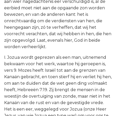
aan wier nagedachtenis eer verschuldigd is, al de
eerbied moet niet aan de opgaande zon worden
bewezen, en van de anderen kant: het is
onrechtvaardig om de verdiensten van hen, die
heengegaan zijn, zó te verheffen, dat wij het
voorrecht verachten, dat wij hebben in hen, die hen
zijn opgevolgd. Laat, evenals hier, God in beide
worden verheerlijkt.
I. Jozua wordt geprezen als een man, uitnemend
bekwaam voor het werk, waartoe hij geroepen is,
vers 9. Mozes heeft Israël tot aan de grenzen van
Kanaän gebracht, en toen stierf hij en verliet hij hen,
om aan te duiden dat de wet geen ding volmaakt
heeft, Hebreeën 7:19. Zij brengt de mensen in de
woestijn de overtuiging van zonde, maar niet in het
Kanaän van de rust en van de gevestigde vrede.
Het is een eer, weggelegd voor Jozua (onze Heer
Jezus, van wie Jozua een type was) om voor ons te