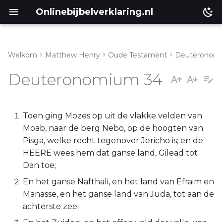
Onlinebijbelverklaring.nl
Welkom
Matthew Henry
Oude Testament
Deuteronom
Inleiding
Matthéüs
Deuteronomium 34
Deuteronomium 34:1-4
Markus
Deuteronomium 34:5-8
Lukas
Toen ging Mozes op uit de vlakke velden van
Moab, naar de berg Nebo, op de hoogten van
Deuteronomium 34:9-12
Johannes
Pisga, welke recht tegenover Jericho is; en de
HEERE wees hem dat ganse land, Gilead tot
Handelingen
Dan toe;
En het ganse Nafthali, en het land van Efraim en
Romeinen
Manasse, en het ganse land van Juda, tot aan de
achterste zee;
1 Korinthe