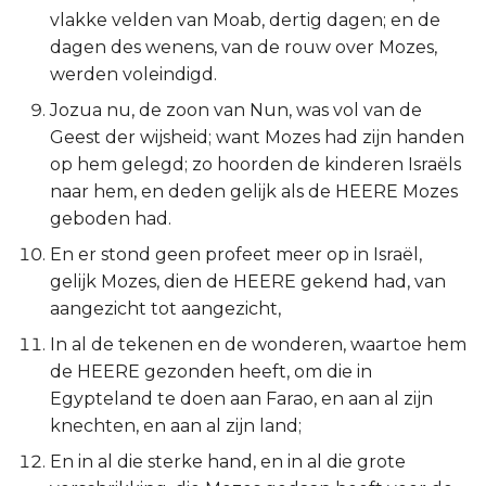
vlakke velden van Moab, dertig dagen; en de
Titus
dagen des wenens, van de rouw over Mozes,
werden voleindigd.
Filémon
Jozua nu, de zoon van Nun, was vol van de
Hebreeën
Geest der wijsheid; want Mozes had zijn handen
op hem gelegd; zo hoorden de kinderen Israëls
Jakobus
naar hem, en deden gelijk als de HEERE Mozes
geboden had.
1 Petrus
En er stond geen profeet meer op in Israël,
gelijk Mozes, dien de HEERE gekend had, van
2 Petrus
aangezicht tot aangezicht,
1 Johannes
In al de tekenen en de wonderen, waartoe hem
de HEERE gezonden heeft, om die in
2 Johannes
Egypteland te doen aan Farao, en aan al zijn
knechten, en aan al zijn land;
3 Johannes
En in al die sterke hand, en in al die grote