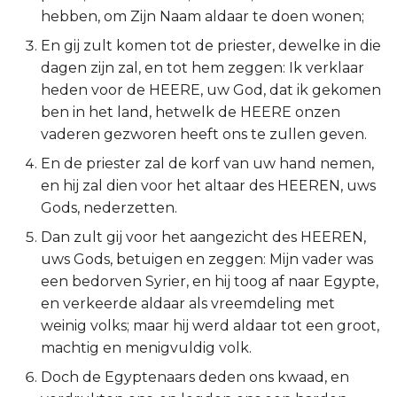
hebben, om Zijn Naam aldaar te doen wonen;
2 Korinthe
En gij zult komen tot de priester, dewelke in die
dagen zijn zal, en tot hem zeggen: Ik verklaar
Galaten
heden voor de HEERE, uw God, dat ik gekomen
ben in het land, hetwelk de HEERE onzen
Éfeze
vaderen gezworen heeft ons te zullen geven.
Filipenzen
En de priester zal de korf van uw hand nemen,
en hij zal dien voor het altaar des HEEREN, uws
Kolossenzen
Gods, nederzetten.
Dan zult gij voor het aangezicht des HEEREN,
1 Thessalonicenzen
uws Gods, betuigen en zeggen: Mijn vader was
een bedorven Syrier, en hij toog af naar Egypte,
2 Thessalonicenzen
en verkeerde aldaar als vreemdeling met
weinig volks; maar hij werd aldaar tot een groot,
1 Timótheüs
machtig en menigvuldig volk.
2 Timótheüs
Doch de Egyptenaars deden ons kwaad, en