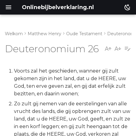
Onlinebijbelverklaring.nl
Welkom
Matthew Henry
Oude Testament
Deuteronom
Inleiding
Matthéüs
Deuteronomium 26
Deuteronomium 26:1-11
Markus
Deuteronomium 26:12-15
Lukas
Voorts zal het geschieden, wanneer gij zult
gekomen zijn in het land, dat u de HEERE, uw
Deuteronomium 26:16-19
Johannes
God, ten erve geven zal, en gij dat erfelijk zult
bezitten, en daarin wonen;
Handelingen
Zo zult gij nemen van de eerstelingen van alle
vrucht des lands, die gij opbrengen zult van uw
Romeinen
land, dat u de HEERE, uw God, geeft, en zult ze
in een korf leggen; en gij zult heengaan tot de
1 Korinthe
plaats, die de HEERE, uw God, verkoren zal