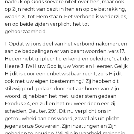
nadruk op Gods soevereiniteit over hen, maar ook
op Zijn recht van bezit in hen en op de betrekking,
waarin zij tot Hem staan. Het verbond is wederzijds,
en op beide zijden verplicht het tot
gehoorzaamheid.
1. Opdat wij ons deel van het verbond nakomen, en
aan de bedoelingen er van beantwoorden, vers 17.
Heden hebt gij plechtig erkend en beleden, "dat de
Heere JHWH uw God is, uw Vorst en Heerser. Gelijk
Hij dit is door een onbetwistbaar recht, zo is Hij dit
ook met uw eigen toestemming." Zij hebben dit
stilzwijgend gedaan door het aanhoren van Zijn
woord, zij hebben het met luider stem gedaan,
Exodus 24, en zullen het nu weer doen eer zij
scheiden, Deuter. 29:1. Dit nu verplicht ons in
getrouwheid aan ons woord, zowel als uit plicht
jegens onze Souverein, Zijn inzettingen en Zijn
geboden te houden. Wij zijn in waarheid meinedig,