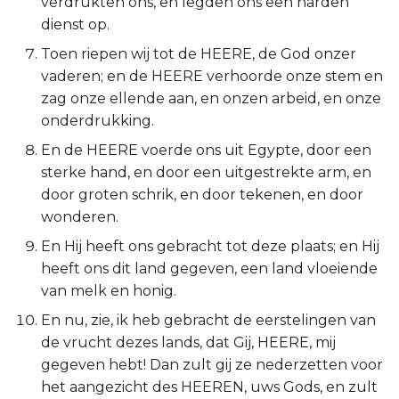
verdrukten ons, en legden ons een harden
Titus
dienst op.
Toen riepen wij tot de HEERE, de God onzer
Filémon
vaderen; en de HEERE verhoorde onze stem en
zag onze ellende aan, en onzen arbeid, en onze
Hebreeën
onderdrukking.
En de HEERE voerde ons uit Egypte, door een
Jakobus
sterke hand, en door een uitgestrekte arm, en
door groten schrik, en door tekenen, en door
1 Petrus
wonderen.
2 Petrus
En Hij heeft ons gebracht tot deze plaats; en Hij
heeft ons dit land gegeven, een land vloeiende
1 Johannes
van melk en honig.
En nu, zie, ik heb gebracht de eerstelingen van
2 Johannes
de vrucht dezes lands, dat Gij, HEERE, mij
gegeven hebt! Dan zult gij ze nederzetten voor
3 Johannes
het aangezicht des HEEREN, uws Gods, en zult