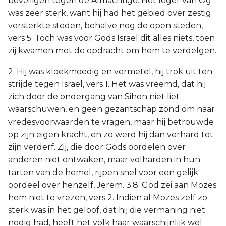
beveiligen tegen de Almachtige. Het leger van Og
was zeer sterk, want hij had het gebied over zestig
versterkte steden, behalve nog de open steden,
vers 5. Toch was voor Gods Israël dit alles niets, toen
zij kwamen met de opdracht om hem te verdelgen.
2. Hij was kloekmoedig en vermetel, hij trok uit ten
strijde tegen Israël, vers 1. Het was vreemd, dat hij
zich door de ondergang van Sihon niet liet
waarschuwen, en geen gezantschap zond om naar
vredesvoorwaarden te vragen, maar hij betrouwde
op zijn eigen kracht, en zo werd hij dan verhard tot
zijn verderf. Zij, die door Gods oordelen over
anderen niet ontwaken, maar volharden in hun
tarten van de hemel, rijpen snel voor een gelijk
oordeel over henzelf, Jerem. 3:8. God zei aan Mozes
hem niet te vrezen, vers 2. Indien al Mozes zelf zo
sterk was in het geloof, dat hij die vermaning niet
nodig had, heeft het volk haar waarschijnlijk wel