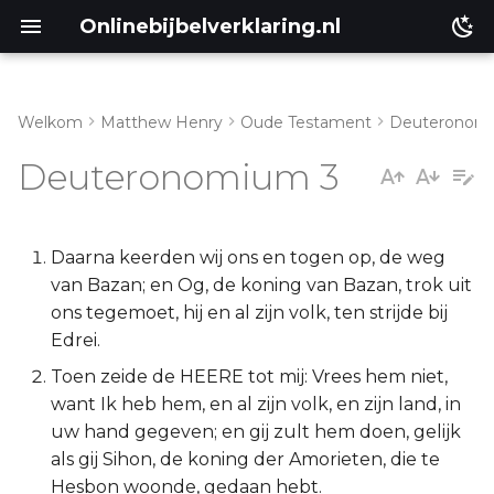
Onlinebijbelverklaring.nl
Welkom
Matthew Henry
Oude Testament
Deuteronom
Inleiding
Matthéüs
Deuteronomium 3
Deuteronomium 3:1-11
Markus
Deuteronomium 3:12-20
Lukas
Daarna keerden wij ons en togen op, de weg
van Bazan; en Og, de koning van Bazan, trok uit
Deuteronomium 3:21-29
Johannes
ons tegemoet, hij en al zijn volk, ten strijde bij
Edrei.
Handelingen
Toen zeide de HEERE tot mij: Vrees hem niet,
want Ik heb hem, en al zijn volk, en zijn land, in
Romeinen
uw hand gegeven; en gij zult hem doen, gelijk
als gij Sihon, de koning der Amorieten, die te
1 Korinthe
Hesbon woonde, gedaan hebt.