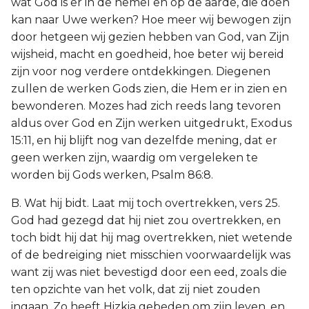
wat God is er in de hemel en op de aarde, die doen
kan naar Uwe werken? Hoe meer wij bewogen zijn
door hetgeen wij gezien hebben van God, van Zijn
wijsheid, macht en goedheid, hoe beter wij bereid
zijn voor nog verdere ontdekkingen. Diegenen
zullen de werken Gods zien, die Hem er in zien en
bewonderen. Mozes had zich reeds lang tevoren
aldus over God en Zijn werken uitgedrukt, Exodus
15:11, en hij blijft nog van dezelfde mening, dat er
geen werken zijn, waardig om vergeleken te
worden bij Gods werken, Psalm 86:8.
B. Wat hij bidt. Laat mij toch overtrekken, vers 25.
God had gezegd dat hij niet zou overtrekken, en
toch bidt hij dat hij mag overtrekken, niet wetende
of de bedreiging niet misschien voorwaardelijk was
want zij was niet bevestigd door een eed, zoals die
ten opzichte van het volk, dat zij niet zouden
ingaan. Zo heeft Hizkia gebeden om zijn leven, en