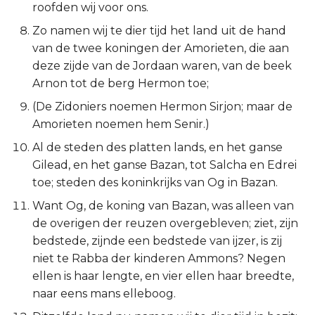
roofden wij voor ons.
Titus
Zo namen wij te dier tijd het land uit de hand
van de twee koningen der Amorieten, die aan
Filémon
deze zijde van de Jordaan waren, van de beek
Arnon tot de berg Hermon toe;
Hebreeën
(De Zidoniers noemen Hermon Sirjon; maar de
Jakobus
Amorieten noemen hem Senir.)
Al de steden des platten lands, en het ganse
1 Petrus
Gilead, en het ganse Bazan, tot Salcha en Edrei
toe; steden des koninkrijks van Og in Bazan.
2 Petrus
Want Og, de koning van Bazan, was alleen van
1 Johannes
de overigen der reuzen overgebleven; ziet, zijn
bedstede, zijnde een bedstede van ijzer, is zij
2 Johannes
niet te Rabba der kinderen Ammons? Negen
ellen is haar lengte, en vier ellen haar breedte,
3 Johannes
naar eens mans elleboog.