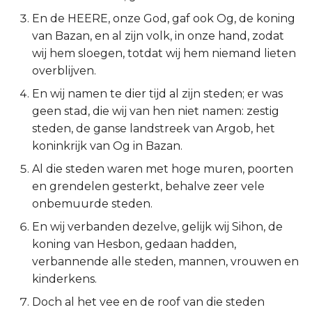
En de HEERE, onze God, gaf ook Og, de koning
2 Korinthe
van Bazan, en al zijn volk, in onze hand, zodat
wij hem sloegen, totdat wij hem niemand lieten
Galaten
overblijven.
Éfeze
En wij namen te dier tijd al zijn steden; er was
geen stad, die wij van hen niet namen: zestig
Filipenzen
steden, de ganse landstreek van Argob, het
koninkrijk van Og in Bazan.
Kolossenzen
Al die steden waren met hoge muren, poorten
en grendelen gesterkt, behalve zeer vele
1 Thessalonicenzen
onbemuurde steden.
2 Thessalonicenzen
En wij verbanden dezelve, gelijk wij Sihon, de
koning van Hesbon, gedaan hadden,
1 Timótheüs
verbannende alle steden, mannen, vrouwen en
kinderkens.
2 Timótheüs
Doch al het vee en de roof van die steden