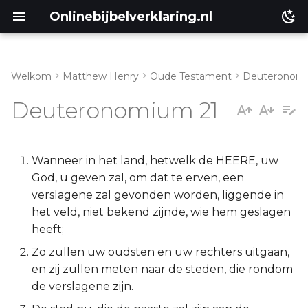
Onlinebijbelverklaring.nl
Welkom
Matthew Henry
Oude Testament
Deuteronom
Inleiding
Matthéüs
Deuteronomium 21
Deuteronomium 21:1-9
Markus
Deuteronomium 21:10-14
Lukas
Wanneer in het land, hetwelk de HEERE, uw
God, u geven zal, om dat te erven, een
Deuteronomium 21:15-17
Johannes
verslagene zal gevonden worden, liggende in
het veld, niet bekend zijnde, wie hem geslagen
Deuteronomium 21:18-23
Handelingen
heeft;
Zo zullen uw oudsten en uw rechters uitgaan,
Romeinen
en zij zullen meten naar de steden, die rondom
de verslagene zijn.
1 Korinthe