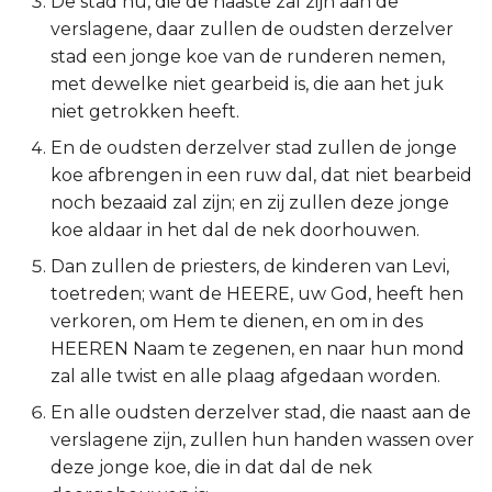
De stad nu, die de naaste zal zijn aan de
verslagene, daar zullen de oudsten derzelver
2 Korinthe
stad een jonge koe van de runderen nemen,
met dewelke niet gearbeid is, die aan het juk
Galaten
niet getrokken heeft.
Éfeze
En de oudsten derzelver stad zullen de jonge
koe afbrengen in een ruw dal, dat niet bearbeid
Filipenzen
noch bezaaid zal zijn; en zij zullen deze jonge
koe aldaar in het dal de nek doorhouwen.
Kolossenzen
Dan zullen de priesters, de kinderen van Levi,
toetreden; want de HEERE, uw God, heeft hen
1 Thessalonicenzen
verkoren, om Hem te dienen, en om in des
HEEREN Naam te zegenen, en naar hun mond
2 Thessalonicenzen
zal alle twist en alle plaag afgedaan worden.
1 Timótheüs
En alle oudsten derzelver stad, die naast aan de
verslagene zijn, zullen hun handen wassen over
2 Timótheüs
deze jonge koe, die in dat dal de nek