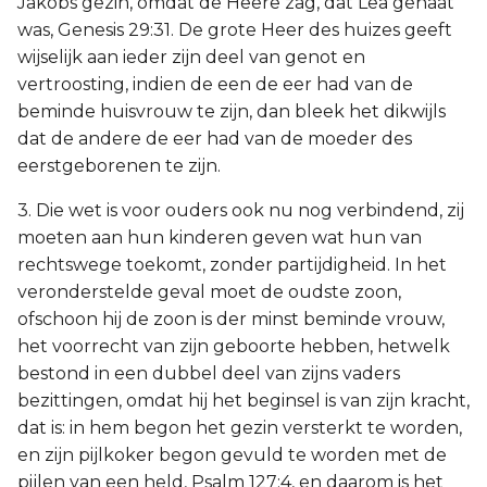
Jakobs gezin, omdat de Heere zag, dat Lea gehaat
was, Genesis 29:31. De grote Heer des huizes geeft
wijselijk aan ieder zijn deel van genot en
vertroosting, indien de een de eer had van de
beminde huisvrouw te zijn, dan bleek het dikwijls
dat de andere de eer had van de moeder des
eerstgeborenen te zijn.
3. Die wet is voor ouders ook nu nog verbindend, zij
moeten aan hun kinderen geven wat hun van
rechtswege toekomt, zonder partijdigheid. In het
veronderstelde geval moet de oudste zoon,
ofschoon hij de zoon is der minst beminde vrouw,
het voorrecht van zijn geboorte hebben, hetwelk
bestond in een dubbel deel van zijns vaders
bezittingen, omdat hij het beginsel is van zijn kracht,
dat is: in hem begon het gezin versterkt te worden,
en zijn pijlkoker begon gevuld te worden met de
pijlen van een held, Psalm 127:4, en daarom is het