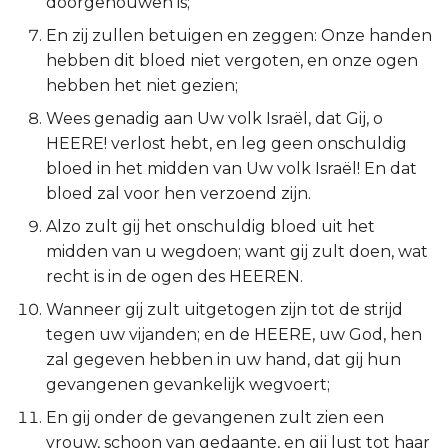
doorgehouwen is;
Titus
En zij zullen betuigen en zeggen: Onze handen
hebben dit bloed niet vergoten, en onze ogen
Filémon
hebben het niet gezien;
Wees genadig aan Uw volk Israël, dat Gij, o
Hebreeën
HEERE! verlost hebt, en leg geen onschuldig
bloed in het midden van Uw volk Israël! En dat
Jakobus
bloed zal voor hen verzoend zijn.
1 Petrus
Alzo zult gij het onschuldig bloed uit het
midden van u wegdoen; want gij zult doen, wat
2 Petrus
recht is in de ogen des HEEREN.
Wanneer gij zult uitgetogen zijn tot de strijd
1 Johannes
tegen uw vijanden; en de HEERE, uw God, hen
zal gegeven hebben in uw hand, dat gij hun
2 Johannes
gevangenen gevankelijk wegvoert;
3 Johannes
En gij onder de gevangenen zult zien een
vrouw, schoon van gedaante, en gij lust tot haar