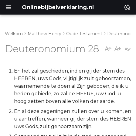
Onlinebijbelverklaring.nl
Welkom
Matthew Henry
Oude Testament
Deuteronom
Inleiding
Matthéüs
Deuteronomium 28
Deuteronomium 28:1-14
Markus
Deuteronomium 28:15-44
Lukas
En het zal geschieden, indien gij der stem des
HEEREN, uws Gods, vlijtiglijk zult gehoorzamen,
Deuteronomium 28:45-68
Johannes
waarnemende te doen al Zijn geboden, die ik u
heden gebiede, zo zal de HEERE, uw God, u
Handelingen
hoog zetten boven alle volken der aarde.
En al deze zegeningen zullen over u komen, en
Romeinen
u aantreffen, wanneer gij der stem des HEEREN
uws Gods, zult gehoorzaam zijn.
1 Korinthe