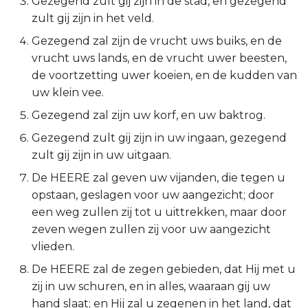
Gezegend zult gij zijn in de stad, en gezegend
zult gij zijn in het veld.
2 Korinthe
Gezegend zal zijn de vrucht uws buiks, en de
Galaten
vrucht uws lands, en de vrucht uwer beesten,
de voortzetting uwer koeien, en de kudden van
Éfeze
uw klein vee.
Gezegend zal zijn uw korf, en uw baktrog.
Filipenzen
Gezegend zult gij zijn in uw ingaan, gezegend
zult gij zijn in uw uitgaan.
Kolossenzen
De HEERE zal geven uw vijanden, die tegen u
1 Thessalonicenzen
opstaan, geslagen voor uw aangezicht; door
een weg zullen zij tot u uittrekken, maar door
2 Thessalonicenzen
zeven wegen zullen zij voor uw aangezicht
vlieden.
1 Timótheüs
De HEERE zal de zegen gebieden, dat Hij met u
zij in uw schuren, en in alles, waaraan gij uw
2 Timótheüs
hand slaat; en Hij zal u zegenen in het land, dat