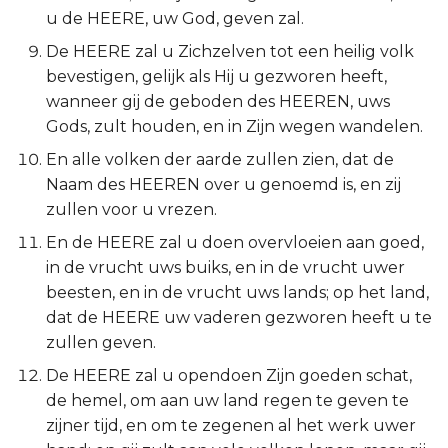
u de HEERE, uw God, geven zal.
Titus
De HEERE zal u Zichzelven tot een heilig volk
Filémon
bevestigen, gelijk als Hij u gezworen heeft,
wanneer gij de geboden des HEEREN, uws
Hebreeën
Gods, zult houden, en in Zijn wegen wandelen.
En alle volken der aarde zullen zien, dat de
Jakobus
Naam des HEEREN over u genoemd is, en zij
zullen voor u vrezen.
1 Petrus
En de HEERE zal u doen overvloeien aan goed,
in de vrucht uws buiks, en in de vrucht uwer
2 Petrus
beesten, en in de vrucht uws lands; op het land,
1 Johannes
dat de HEERE uw vaderen gezworen heeft u te
zullen geven.
2 Johannes
De HEERE zal u opendoen Zijn goeden schat,
de hemel, om aan uw land regen te geven te
3 Johannes
zijner tijd, en om te zegenen al het werk uwer