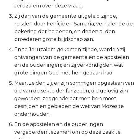
Jeruzalem over deze vraag.
Ruth
Zij dan van de gemeente uitgeleid zijnde,
reisden door Fenícië en Samaría, verhalende de
1 Samuël
bekering der heidenen, en deden al den
broederen grote blijdschap aan.
2 Samuël
En te Jeruzalem gekomen zijnde, werden zij
1 Koningen
ontvangen van de gemeente en de apostelen
en de ouderlingen; en zij verkondigden wat
2 Koningen
grote dingen God met hen gedaan had.
Maar, zeiden zij, er zijn sommigen opgestaan van
1 Kronieken
die van de sekte der farizeeën, die gelovig zijn
geworden, zeggende dat men hen moet
2 Kronieken
besnijden en gebieden de wet van Mozes te
onderhouden.
Ezra
En de apostelen en de ouderlingen
Nehémia
vergaderden tezamen om op deze zaak te