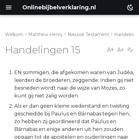
Onlinebijbelverklaring.nl
Welkom
Matthew Henry
Nieuwe Testament
Handeling
Genesis
Inleiding
Handelingen 15
Éxodus
Handelingen 15:1-5
Leviticus
Handelingen 15:6-21
EN sommigen, die afgekomen waren van Judéa,
leerden de broederen, zeggende: Indien gij niet
Numeri
Handelingen 15:22-35
besneden wordt naar de wijze van Mozes, zo
kunt gij niet zalig worden.
Deuteronomium
Handelingen 15:36-41
Als er dan geen kleine wederstand en twisting
geschiedde bij Paulus en Bárnabas tegen hen,
Jozua
zo hebben zij geordineerd dat Paulus en
Bárnabas en enige anderen uit hen zouden
Richteren
opgaan tot de apostelen en ouderlingen naar