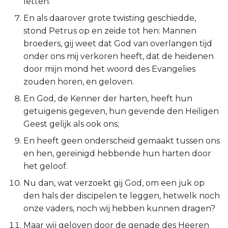
letten.
Esther
En als daarover grote twisting geschiedde,
stond Petrus op en zeide tot hen: Mannen
Job
broeders, gij weet dat God van overlangen tijd
onder ons mij verkoren heeft, dat de heidenen
Psalmen
door mijn mond het woord des Evangelies
zouden horen, en geloven.
Spreuken
En God, de Kenner der harten, heeft hun
getuigenis gegeven, hun gevende den Heiligen
Prediker
Geest gelijk als ook ons;
Hooglied
En heeft geen onderscheid gemaakt tussen ons
en hen, gereinigd hebbende hun harten door
Jesaja
het geloof.
Nu dan, wat verzoekt gij God, om een juk op
Jeremía
den hals der discipelen te leggen, hetwelk noch
onze vaders, noch wij hebben kunnen dragen?
Klaagliederen
Maar wij geloven door de genade des Heeren