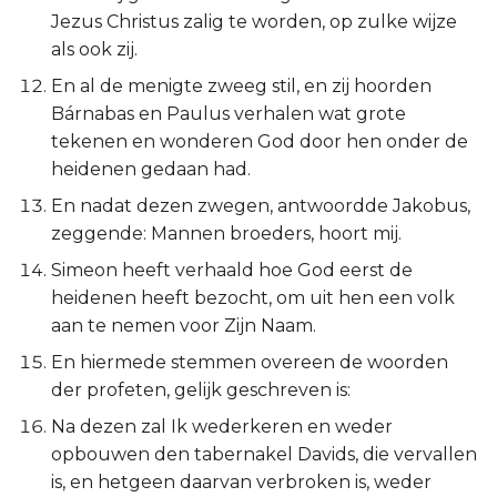
Ezechiël
Jezus Christus zalig te worden, op zulke wijze
als ook zij.
Daniël
En al de menigte zweeg stil, en zij hoorden
Bárnabas en Paulus verhalen wat grote
Hoséa
tekenen en wonderen God door hen onder de
heidenen gedaan had.
Joël
En nadat dezen zwegen, antwoordde Jakobus,
zeggende: Mannen broeders, hoort mij.
Amos
Simeon heeft verhaald hoe God eerst de
Obadja
heidenen heeft bezocht, om uit hen een volk
aan te nemen voor Zijn Naam.
Jona
En hiermede stemmen overeen de woorden
der profeten, gelijk geschreven is:
Micha
Na dezen zal Ik wederkeren en weder
Nahum
opbouwen den tabernakel Davids, die vervallen
is, en hetgeen daarvan verbroken is, weder