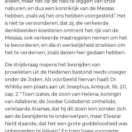
alleen, maar het op de hals te leggen van onze
naburen, en dus een koninkrijk van de Messias
hebben, zoals wij het ons hebben voorgesteld." Het
is niet te verwonderen, dat zij, die verkeerde
denkbeelden koesteren omtrent het rijk van de
Messias, ook verkeerde maatregelen nemen om het
te bevorderen, en die in werkelijkheid strekken om
het te verderven, zoals dezen hier gedaan hebben.
Die strijdvraag nopens het besnijden van
proselieten uit de Heidenen bestond reeds vroeger
onder de Joden. Als voorbeeld hiervan haalt Dr.
Whitby een plaats aan uit Josephus, Antiquit. lib. 20,
cap. 2. "Toen Izates, de zoon van Helena, koningin
van Adiabene, de Joodse Godsdienst omhelsde,
verklaarde Ananias, dat hij dit doen kon zonder zich
aan de besnijdenis te onderwerpen, maar Eleazar
hield staande, dat het een grote goddeloosheid was
onbesneden te blijven." En toen twee voorname