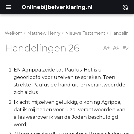
Onlinebijbelverklaring.nl
Welkom
Matthew Henry
Nieuwe Testament
Handeling
Genesis
Inleiding
Handelingen 26
Éxodus
Handelingen 26:1-11
Leviticus
Handelingen 26:12-23
EN Agrippa zeide tot Paulus: Het is u
geoorloofd voor uzelven te spreken. Toen
Numeri
Handelingen 26:24-32
strekte Paulus de hand uit, en verantwoordde
zich aldus:
Deuteronomium
Ik acht mijzelven gelukkig, o koning Agrippa,
dat ik mij heden voor u zal verantwoorden van
Jozua
alles waarover ik van de Joden beschuldigd
word;
Richteren