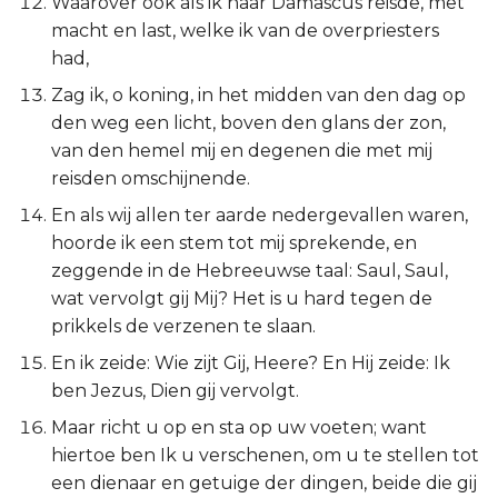
Waarover ook als ik naar Damascus reisde, met
Ezechiël
macht en last, welke ik van de overpriesters
had,
Daniël
Zag ik, o koning, in het midden van den dag op
den weg een licht, boven den glans der zon,
Hoséa
van den hemel mij en degenen die met mij
reisden omschijnende.
Joël
En als wij allen ter aarde nedergevallen waren,
Amos
hoorde ik een stem tot mij sprekende, en
zeggende in de Hebreeuwse taal: Saul, Saul,
Obadja
wat vervolgt gij Mij? Het is u hard tegen de
prikkels de verzenen te slaan.
Jona
En ik zeide: Wie zijt Gij, Heere? En Hij zeide: Ik
ben Jezus, Dien gij vervolgt.
Micha
Maar richt u op en sta op uw voeten; want
Nahum
hiertoe ben Ik u verschenen, om u te stellen tot
een dienaar en getuige der dingen, beide die gij