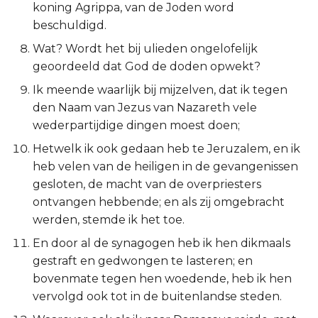
koning Agrippa, van de Joden word
Esther
beschuldigd.
Wat? Wordt het bij ulieden ongelofelijk
Job
geoordeeld dat God de doden opwekt?
Psalmen
Ik meende waarlijk bij mijzelven, dat ik tegen
den Naam van Jezus van Nazareth vele
Spreuken
wederpartijdige dingen moest doen;
Hetwelk ik ook gedaan heb te Jeruzalem, en ik
Prediker
heb velen van de heiligen in de gevangenissen
gesloten, de macht van de overpriesters
Hooglied
ontvangen hebbende; en als zij omgebracht
werden, stemde ik het toe.
Jesaja
En door al de synagogen heb ik hen dikmaals
Jeremía
gestraft en gedwongen te lasteren; en
bovenmate tegen hen woedende, heb ik hen
Klaagliederen
vervolgd ook tot in de buitenlandse steden.