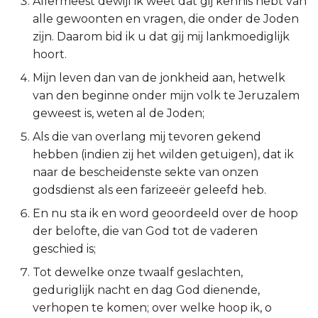
Allermeest dewijl ik weet dat gij kennis hebt van
alle gewoonten en vragen, die onder de Joden
Ruth
zijn. Daarom bid ik u dat gij mij lankmoediglijk
hoort.
1 Samuël
Mijn leven dan van de jonkheid aan, hetwelk
2 Samuël
van den beginne onder mijn volk te Jeruzalem
geweest is, weten al de Joden;
1 Koningen
Als die van overlang mij tevoren gekend
hebben (indien zij het wilden getuigen), dat ik
2 Koningen
naar de bescheidenste sekte van onzen
godsdienst als een farizeeër geleefd heb.
1 Kronieken
En nu sta ik en word geoordeeld over de hoop
2 Kronieken
der belofte, die van God tot de vaderen
geschied is;
Ezra
Tot dewelke onze twaalf geslachten,
geduriglijk nacht en dag God dienende,
Nehémia
verhopen te komen; over welke hoop ik, o