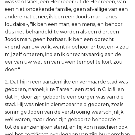
was van Israël, een Hebreeër uit de Hebreeën, van
een niet onbekende familie, geen afvallige van een
andere natie, nee, ik ben een Joods man - anes
Ioudaios -, "ik ben een man, een mens, en behoor
dus niet behandeld te worden als een dier, een
Joods man, geen barbaar, ik ben een oprecht
vriend van uw volk, want ik behoor er toe, en ik zou
mij zelf onteren, indien ik onrechtvaardig aan de
eer van uw wet en van uwen tempel te kort zou
doen."
2. Dat hij in een aanzienlijke en vermaarde stad was
geboren, namelijk te Tarsen, een stad in Cilicië, en
dat hij door zijn geboorte een burger was van die
stad. Hij was niet in dienstbaarheid geboren, zoals
sommige Joden van de verstrooiing waarschijnlijk
wèl waren, maar door zijn geboorte behoorde hij
tot de aanzienlijken stand, en hij kon misschien ook
wel het certificaat overleggen van zijn burgerschap