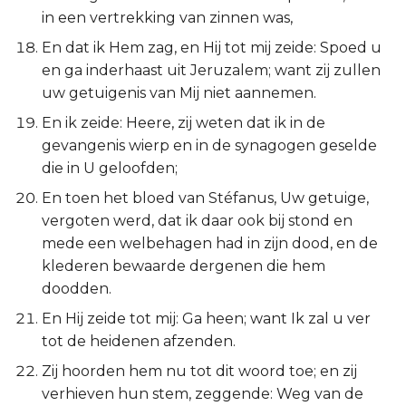
Hábakuk
in een vertrekking van zinnen was,
En dat ik Hem zag, en Hij tot mij zeide: Spoed u
Zefánja
en ga inderhaast uit Jeruzalem; want zij zullen
uw getuigenis van Mij niet aannemen.
Haggaï
En ik zeide: Heere, zij weten dat ik in de
Zacharía
gevangenis wierp en in de synagogen geselde
die in U geloofden;
Maleáchi
En toen het bloed van Stéfanus, Uw getuige,
vergoten werd, dat ik daar ook bij stond en
mede een welbehagen had in zijn dood, en de
klederen bewaarde dergenen die hem
doodden.
En Hij zeide tot mij: Ga heen; want Ik zal u ver
tot de heidenen afzenden.
Zij hoorden hem nu tot dit woord toe; en zij
verhieven hun stem, zeggende: Weg van de