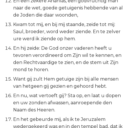
En een zekere Ananías, een godvruchtig man
Ezechiël
naar de wet, goede getuigenis hebbende van al
de Joden die daar woonden,
Daniël
Kwam tot mij, en bij mij staande, zeide tot mij:
Saul, broeder, word weder ziende. En te zelver
Hoséa
ure werd ik ziende op hem.
Joël
En hij zeide: De God onzer vaderen heeft u
tevoren verordineerd om Zijn wil te kennen, en
Amos
den Rechtvaardige te zien, en de stem uit Zijn
mond te horen.
Obadja
Want gij zult Hem getuige zijn bij alle mensen
van hetgeen gij gezien en gehoord hebt.
Jona
En nu, wat vertoeft gij? Sta op, en laat u dopen
Micha
en uw zonden afwassen, aanroepende den
Naam des Heeren.
Nahum
En het gebeurde mij, als ik te Jeruzalem
wedergekeerd was en in den tempel bad, dat ik