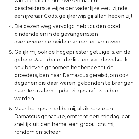
van Gamáliël, onderwezen naar de
bescheidenste wijze der vaderlijke wet, zijnde
Ruth
een ijveraar Gods, gelijkerwijs gij allen heden zijt;
1 Samuël
Die dezen weg vervolgd heb tot den dood,
bindende en in de gevangenissen
2 Samuël
overleverende beide mannen en vrouwen;
Gelijk mij ook de hogepriester getuige is, en de
1 Koningen
gehele Raad der ouderlingen; van dewelke ik
ook brieven genomen hebbende tot de
2 Koningen
broeders, ben naar Damascus gereisd, om ook
degenen die daar waren, gebonden te brengen
1 Kronieken
naar Jeruzalem, opdat zij gestraft zouden
worden.
2 Kronieken
Maar het geschiedde mij, als ik reisde en
Ezra
Damascus genaakte, omtrent den middag, dat
snellijk uit den hemel een groot licht mij
Nehémia
rondom omscheen.