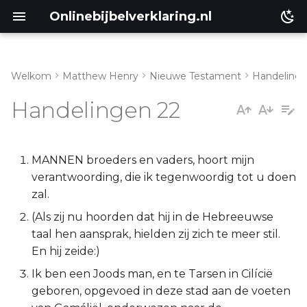
Onlinebijbelverklaring.nl
Welkom
Matthew Henry
Nieuwe Testament
Handeling
Genesis
Inleiding
Handelingen 22
Éxodus
Handelingen 22:1-2
Leviticus
Handelingen 22:3-21
MANNEN broeders en vaders, hoort mijn
verantwoording, die ik tegenwoordig tot u doen
Numeri
Handelingen 22:22-30
zal.
(Als zij nu hoorden dat hij in de Hebreeuwse
Deuteronomium
taal hen aansprak, hielden zij zich te meer stil.
En hij zeide:)
Jozua
Ik ben een Joods man, en te Tarsen in Cilícië
geboren, opgevoed in deze stad aan de voeten
Richteren