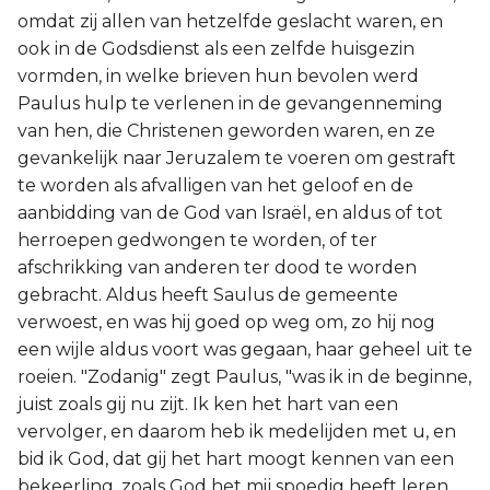
omdat zij allen van hetzelfde geslacht waren, en
ook in de Godsdienst als een zelfde huisgezin
vormden, in welke brieven hun bevolen werd
Paulus hulp te verlenen in de gevangenneming
van hen, die Christenen geworden waren, en ze
gevankelijk naar Jeruzalem te voeren om gestraft
te worden als afvalligen van het geloof en de
aanbidding van de God van Israël, en aldus of tot
herroepen gedwongen te worden, of ter
afschrikking van anderen ter dood te worden
gebracht. Aldus heeft Saulus de gemeente
verwoest, en was hij goed op weg om, zo hij nog
een wijle aldus voort was gegaan, haar geheel uit te
roeien. "Zodanig" zegt Paulus, "was ik in de beginne,
juist zoals gij nu zijt. Ik ken het hart van een
vervolger, en daarom heb ik medelijden met u, en
bid ik God, dat gij het hart moogt kennen van een
bekeerling, zoals God het mij spoedig heeft leren