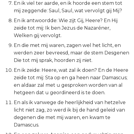
En ik viel ter aarde, en ik hoorde een stem tot
Esther
mij zeggende: Saul, Saul, wat vervolgt gij Mij?
En ik antwoordde: Wie zijt Gij, Heere? En Hij
Job
zeide tot mij: Ik ben Jezus de Nazaréner,
Welken gij vervolgt.
Psalmen
En die met mij waren, zagen wel het licht, en
Spreuken
werden zeer bevreesd, maar de stem Desgenen
Die tot mij sprak, hoorden zij niet.
Prediker
En ik zeide: Heere, wat zal ik doen? En de Heere
zeide tot mij: Sta op en ga heen naar Damascus;
Hooglied
en aldaar zal met u gesproken worden van al
hetgeen dat u geordineerd is te doen.
Jesaja
En als ik vanwege de heerlijkheid van hetzelve
Jeremía
licht niet zag, zo werd ik bij de hand geleid van
degenen die met mij waren, en kwam te
Klaagliederen
Damascus.