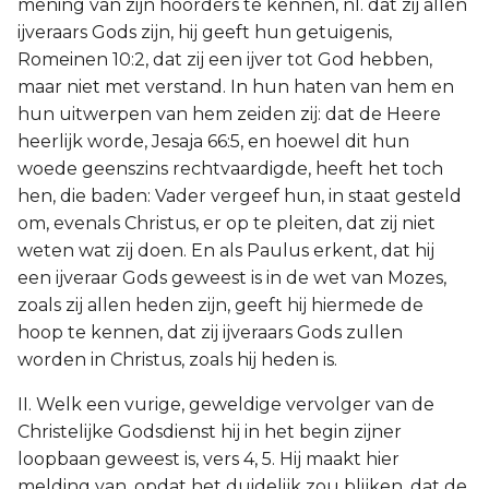
mening van zijn hoorders te kennen, nl. dat zij allen
ijveraars Gods zijn, hij geeft hun getuigenis,
Romeinen 10:2, dat zij een ijver tot God hebben,
maar niet met verstand. In hun haten van hem en
hun uitwerpen van hem zeiden zij: dat de Heere
heerlijk worde, Jesaja 66:5, en hoewel dit hun
woede geenszins rechtvaardigde, heeft het toch
hen, die baden: Vader vergeef hun, in staat gesteld
om, evenals Christus, er op te pleiten, dat zij niet
weten wat zij doen. En als Paulus erkent, dat hij
een ijveraar Gods geweest is in de wet van Mozes,
zoals zij allen heden zijn, geeft hij hiermede de
hoop te kennen, dat zij ijveraars Gods zullen
worden in Christus, zoals hij heden is.
II. Welk een vurige, geweldige vervolger van de
Christelijke Godsdienst hij in het begin zijner
loopbaan geweest is, vers 4, 5. Hij maakt hier
melding van, opdat het duidelijk zou blijken, dat de