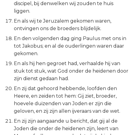
Hábakuk
discipel, bij denwelken wij zouden te huis
liggen.
Zefánja
En als wij te Jeruzalem gekomen waren,
ontvingen ons de broeders blijdelijk.
Haggaï
En den volgenden dag ging Paulus met ons in
tot Jakobus; en al de ouderlingen waren daar
Zacharía
gekomen.
Maleáchi
En als hij hen gegroet had, verhaalde hij van
stuk tot stuk, wat God onder de heidenen door
zijn dienst gedaan had.
En zij dat gehoord hebbende, loofden den
Heere, en zeiden tot hem: Gij ziet, broeder,
hoevele duizenden van Joden er zijn die
geloven, en zij zijn allen ijveraars van de wet.
En zij zijn aangaande u bericht, dat gij al de
Joden die onder de heidenen zijn, leert van