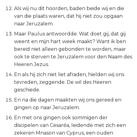
Ezechiël
Als wij nu dit hoorden, baden beide wij en die
van die plaats waren, dat hij niet zou opgaan
Daniël
naar Jeruzalem.
Maar Paulus antwoordde: Wat doet gij, dat gij
Hoséa
weent en mijn hart week maakt? Want ik ben
bereid niet alleen gebonden te worden, maar
Joël
ook te sterven te Jeruzalem voor den Naam des
Heeren Jezus.
Amos
En als hij zich niet liet afraden, hielden wij ons
Obadja
tevreden, zeggende: De wil des Heeren
geschiede.
Jona
En na die dagen maakten wij ons gereed en
gingen op naar Jeruzalem.
Micha
En met ons gingen ook sommigen der
Nahum
discipelen van Cesaréa, leidende met zich een
zekeren Mnason van Cyprus, een ouden