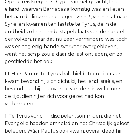
Op die reis kregen zij Cyprus in het gezicht, het
eiland, waarvan Barnabas afkomstig was, en lieten
het aan de linkerhand liggen, vers 3, voeren af naar
Syrië, en kwamen ten laatste te Tyrus, de in de
oudheid zo beroemde stapelplaats van de handel
der volken, maar dat nu zeer verminderd was, toch
was er nog enig handelsverkeer overgebleven,
want het schip zou aldaar de last ontladen, en zo
geschiedde het ook.
III. Hoe Paulus te Tyrus halt hield. Toen hij er aan
kwam bevond hij zich dicht bij het land Israëls, en
bevond, dat hij het overige van de reis wel binnen
de tijd, dien hij er zich voor gezet had kon
volbrengen.
1. Te Tyrus vond hij discipelen, sommigen, die het
Evangelie hadden omhelsd en het Christelijk geloof
beleden. Wáár Paulus ook kwam, overal deed hij