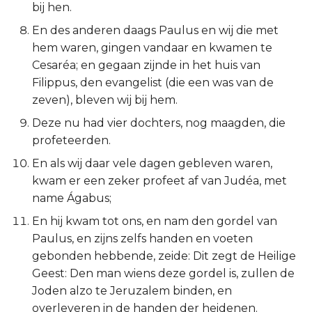
bij hen.
Esther
En des anderen daags Paulus en wij die met
hem waren, gingen vandaar en kwamen te
Job
Cesaréa; en gegaan zijnde in het huis van
Filippus, den evangelist (die een was van de
Psalmen
zeven), bleven wij bij hem.
Spreuken
Deze nu had vier dochters, nog maagden, die
profeteerden.
Prediker
En als wij daar vele dagen gebleven waren,
kwam er een zeker profeet af van Judéa, met
Hooglied
name Ágabus;
Jesaja
En hij kwam tot ons, en nam den gordel van
Paulus, en zijns zelfs handen en voeten
Jeremía
gebonden hebbende, zeide: Dit zegt de Heilige
Geest: Den man wiens deze gordel is, zullen de
Klaagliederen
Joden alzo te Jeruzalem binden, en
overleveren in de handen der heidenen.