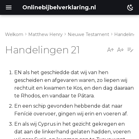
Onlinebijbelverklaring.nl
Welkom
Matthew Henry
Nieuwe Testament
Handeling
Genesis
Inleiding
Handelingen 21
Éxodus
Handelingen 21:1-7
Leviticus
Handelingen 21:8-14
EN als het geschiedde dat wij van hen
gescheiden en afgevaren waren, zo liepen wij
Numeri
Handelingen 21:15-26
rechtuit en kwamen te Kos, en den dag daaraan
te Rhodos, en vandaar te Pátara.
Deuteronomium
Handelingen 21:27-40
En een schip gevonden hebbende dat naar
Fenícië overvoer, gingen wij erin en voeren af.
Jozua
En als wij Cyprus in het gezicht gekregen en
dat aan de linkerhand gelaten hadden, voeren
Richteren