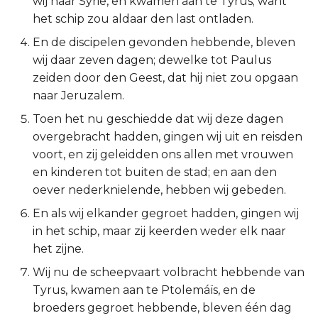
wij naar Syrië, en kwamen aan te Tyrus; want
het schip zou aldaar den last ontladen.
Ruth
En de discipelen gevonden hebbende, bleven
1 Samuël
wij daar zeven dagen; dewelke tot Paulus
zeiden door den Geest, dat hij niet zou opgaan
2 Samuël
naar Jeruzalem.
Toen het nu geschiedde dat wij deze dagen
1 Koningen
overgebracht hadden, gingen wij uit en reisden
voort, en zij geleidden ons allen met vrouwen
2 Koningen
en kinderen tot buiten de stad; en aan den
oever nederknielende, hebben wij gebeden.
1 Kronieken
En als wij elkander gegroet hadden, gingen wij
2 Kronieken
in het schip, maar zij keerden weder elk naar
het zijne.
Ezra
Wij nu de scheepvaart volbracht hebbende van
Tyrus, kwamen aan te Ptolemáïs, en de
Nehémia
broeders gegroet hebbende, bleven één dag