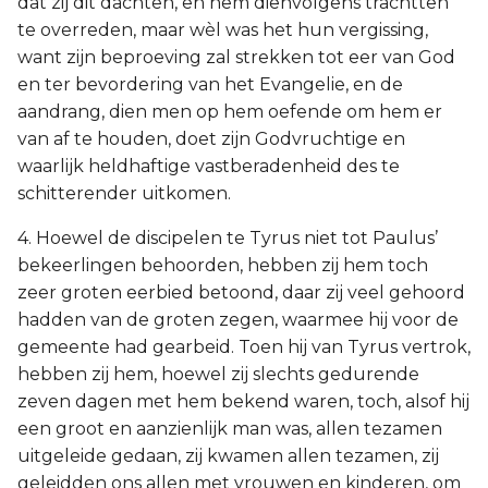
dat zij dit dachten, en hem dienvolgens trachtten
te overreden, maar wèl was het hun vergissing,
want zijn beproeving zal strekken tot eer van God
en ter bevordering van het Evangelie, en de
aandrang, dien men op hem oefende om hem er
van af te houden, doet zijn Godvruchtige en
waarlijk heldhaftige vastberadenheid des te
schitterender uitkomen.
4. Hoewel de discipelen te Tyrus niet tot Paulus’
bekeerlingen behoorden, hebben zij hem toch
zeer groten eerbied betoond, daar zij veel gehoord
hadden van de groten zegen, waarmee hij voor de
gemeente had gearbeid. Toen hij van Tyrus vertrok,
hebben zij hem, hoewel zij slechts gedurende
zeven dagen met hem bekend waren, toch, alsof hij
een groot en aanzienlijk man was, allen tezamen
uitgeleide gedaan, zij kwamen allen tezamen, zij
geleidden ons allen met vrouwen en kinderen, om