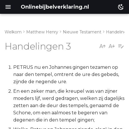
Onlinebijbelverklaring.nl
Welkom
Matthew Henry
Nieuwe Testament
Handeling
Genesis
Inleiding
Handelingen 3
Éxodus
Handelingen 3:1-11
Leviticus
Handelingen 3:12-26
PETRUS nu en Johannes gingen tezamen op
naar den tempel, omtrent de ure des gebeds,
Numeri
zijnde de negende ure.
En een zeker man, die kreupel was van zijner
Deuteronomium
moeders lijf, werd gedragen, welken zij dagelijks
zetten aan de deur des tempels, genaamd de
Jozua
Schone, om een aalmoes te begeren van
degenen die in den tempel gingen;
Richteren