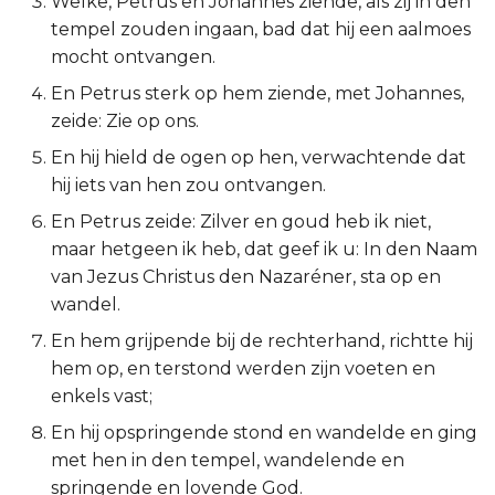
Welke, Petrus en Johannes ziende, als zij in den
tempel zouden ingaan, bad dat hij een aalmoes
Ruth
mocht ontvangen.
1 Samuël
En Petrus sterk op hem ziende, met Johannes,
zeide: Zie op ons.
2 Samuël
En hij hield de ogen op hen, verwachtende dat
hij iets van hen zou ontvangen.
1 Koningen
En Petrus zeide: Zilver en goud heb ik niet,
maar hetgeen ik heb, dat geef ik u: In den Naam
2 Koningen
van Jezus Christus den Nazaréner, sta op en
1 Kronieken
wandel.
En hem grijpende bij de rechterhand, richtte hij
2 Kronieken
hem op, en terstond werden zijn voeten en
enkels vast;
Ezra
En hij opspringende stond en wandelde en ging
met hen in den tempel, wandelende en
Nehémia
springende en lovende God.