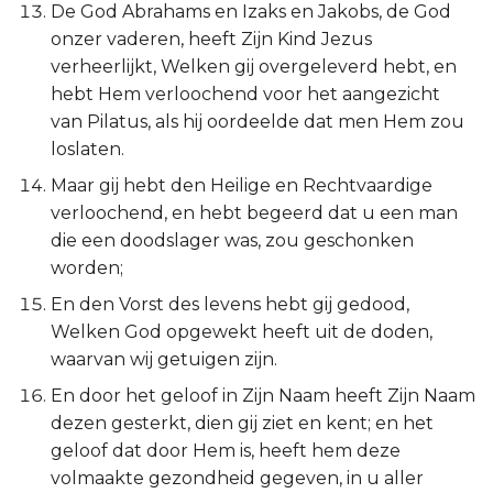
De God Abrahams en Izaks en Jakobs, de God
Ezechiël
onzer vaderen, heeft Zijn Kind Jezus
verheerlijkt, Welken gij overgeleverd hebt, en
Daniël
hebt Hem verloochend voor het aangezicht
van Pilatus, als hij oordeelde dat men Hem zou
Hoséa
loslaten.
Joël
Maar gij hebt den Heilige en Rechtvaardige
verloochend, en hebt begeerd dat u een man
Amos
die een doodslager was, zou geschonken
worden;
Obadja
En den Vorst des levens hebt gij gedood,
Welken God opgewekt heeft uit de doden,
Jona
waarvan wij getuigen zijn.
Micha
En door het geloof in Zijn Naam heeft Zijn Naam
dezen gesterkt, dien gij ziet en kent; en het
Nahum
geloof dat door Hem is, heeft hem deze
volmaakte gezondheid gegeven, in u aller