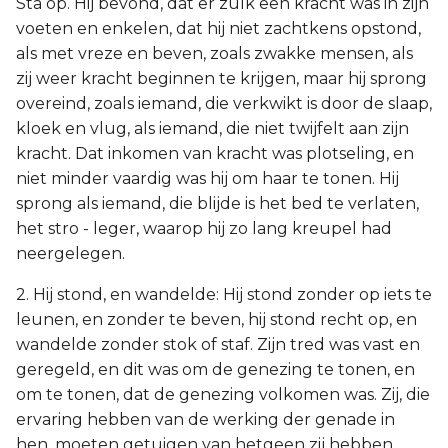
Sta op. Hij bevond, dat er zulk een kracht was in zijn
voeten en enkelen, dat hij niet zachtkens opstond,
als met vreze en beven, zoals zwakke mensen, als
zij weer kracht beginnen te krijgen, maar hij sprong
overeind, zoals iemand, die verkwikt is door de slaap,
kloek en vlug, als iemand, die niet twijfelt aan zijn
kracht. Dat inkomen van kracht was plotseling, en
niet minder vaardig was hij om haar te tonen. Hij
sprong als iemand, die blijde is het bed te verlaten,
het stro - leger, waarop hij zo lang kreupel had
neergelegen.
2. Hij stond, en wandelde: Hij stond zonder op iets te
leunen, en zonder te beven, hij stond recht op, en
wandelde zonder stok of staf. Zijn tred was vast en
geregeld, en dit was om de genezing te tonen, en
om te tonen, dat de genezing volkomen was. Zij, die
ervaring hebben van de werking der genade in
hen, moeten getuigen van hetgeen zij hebben