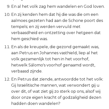
Esther
En al het volk zag hem wandelen en God loven.
En zij kenden hem dat hij die was die om een
Job
aalmoes gezeten had aan de Schone poort des
tempels; en zij werden vervuld met
Psalmen
verbaasdheid en ontzetting over hetgeen dat
hem geschied was.
Spreuken
En als de kreupele, die gezond gemaakt was,
aan Petrus en Johannes vasthield, liep al het
Prediker
volk gezamenlijk tot hen in het voorhof,
hetwelk Sálomo's voorhof genaamd wordt,
Hooglied
verbaasd zijnde.
Jesaja
En Petrus dat ziende, antwoordde tot het volk:
Gij Israëlitische mannen, wat verwondert gij u
Jeremía
over dit, of wat ziet gij zo sterk op ons, alsof wij
door onze eigen kracht of godzaligheid dezen
Klaagliederen
hadden doen wandelen?