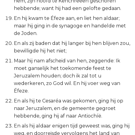
hem, zijn hoofd te Kenchreeën geschoren
Hábakuk
hebbende; want hij had een gelofte gedaan.
Zefánja
En hij kwam te Éfeze aan, en liet hen aldaar;
maar hij ging in de synagoge en handelde met
Haggaï
de Joden.
En als zij baden dat hij langer bij hen blijven zou,
Zacharía
bewilligde hij het niet;
Maar hij nam afscheid van hen, zeggende: Ik
Maleáchi
moet ganselijk het toekomende feest te
Jeruzalem houden; doch ik zal tot u
wederkeren, zo God wil. En hij voer weg van
Éfeze.
En als hij te Cesaréa was gekomen, ging hij op
naar Jeruzalem, en de gemeente gegroet
hebbende, ging hij af naar Antiochíë.
En als hij aldaar enigen tijd geweest was, ging hij
weg, en doorreisde vervolgens het land van