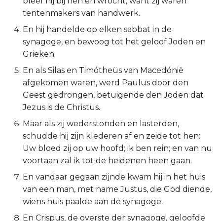
bleef hij bij hen en wrocht; want zij waren
tentenmakers van handwerk.
Ruth
En hij handelde op elken sabbat in de
1 Samuël
synagoge, en bewoog tot het geloof Joden en
Grieken.
2 Samuël
En als Silas en Timótheüs van Macedónië
afgekomen waren, werd Paulus door den
1 Koningen
Geest gedrongen, betuigende den Joden dat
Jezus is de Christus.
2 Koningen
Maar als zij wederstonden en lasterden,
1 Kronieken
schudde hij zijn klederen af en zeide tot hen:
Uw bloed zij op uw hoofd; ik ben rein; en van nu
2 Kronieken
voortaan zal ik tot de heidenen heen gaan.
En vandaar gegaan zijnde kwam hij in het huis
Ezra
van een man, met name Justus, die God diende,
wiens huis paalde aan de synagoge.
Nehémia
En Crispus, de overste der synagoge, geloofde