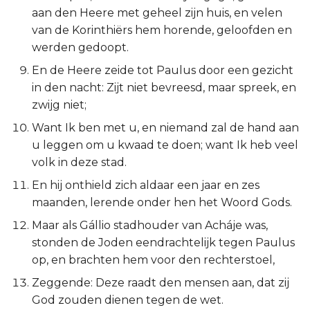
aan den Heere met geheel zijn huis, en velen
Esther
van de Korinthiërs hem horende, geloofden en
werden gedoopt.
Job
En de Heere zeide tot Paulus door een gezicht
Psalmen
in den nacht: Zijt niet bevreesd, maar spreek, en
zwijg niet;
Spreuken
Want Ik ben met u, en niemand zal de hand aan
u leggen om u kwaad te doen; want Ik heb veel
Prediker
volk in deze stad.
En hij onthield zich aldaar een jaar en zes
Hooglied
maanden, lerende onder hen het Woord Gods.
Jesaja
Maar als Gállio stadhouder van Acháje was,
stonden de Joden eendrachtelijk tegen Paulus
Jeremía
op, en brachten hem voor den rechterstoel,
Zeggende: Deze raadt den mensen aan, dat zij
Klaagliederen
God zouden dienen tegen de wet.