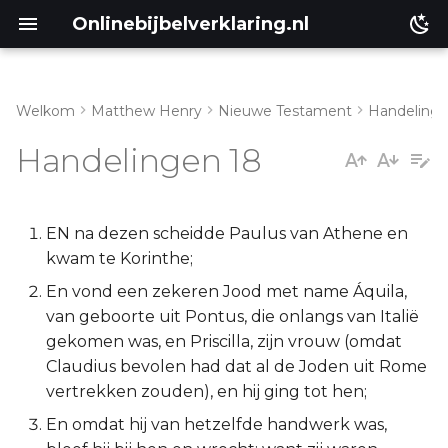
Onlinebijbelverklaring.nl
Welkom
Matthew Henry
Nieuwe Testament
Handeling
Genesis
Inleiding
Handelingen 18
Éxodus
Handelingen 18:1-6
Leviticus
Handelingen 18:7-11
EN na dezen scheidde Paulus van Athene en
kwam te Korinthe;
Numeri
Handelingen 18:12-17
En vond een zekeren Jood met name Áquila,
van geboorte uit Pontus, die onlangs van Italië
Deuteronomium
Handelingen 18:18-23
gekomen was, en Priscilla, zijn vrouw (omdat
Claudius bevolen had dat al de Joden uit Rome
Jozua
Handelingen 18:24-28
vertrekken zouden), en hij ging tot hen;
En omdat hij van hetzelfde handwerk was,
Richteren