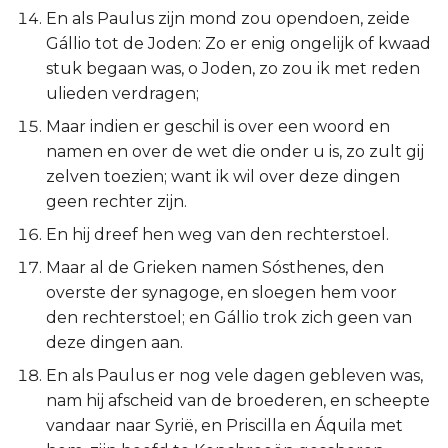
Ezechiël
En als Paulus zijn mond zou opendoen, zeide
Gállio tot de Joden: Zo er enig ongelijk of kwaad
Daniël
stuk begaan was, o Joden, zo zou ik met reden
ulieden verdragen;
Hoséa
Maar indien er geschil is over een woord en
namen en over de wet die onder u is, zo zult gij
Joël
zelven toezien; want ik wil over deze dingen
geen rechter zijn.
Amos
En hij dreef hen weg van den rechterstoel.
Obadja
Maar al de Grieken namen Sósthenes, den
overste der synagoge, en sloegen hem voor
Jona
den rechterstoel; en Gállio trok zich geen van
deze dingen aan.
Micha
En als Paulus er nog vele dagen gebleven was,
nam hij afscheid van de broederen, en scheepte
Nahum
vandaar naar Syrië, en Priscilla en Áquila met