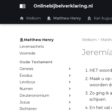
Onlinebijbelverklaring.nl
Welkom
Matthew Henry
Karl Augu
Matthew Henry
Welkom
Matth
Levensschets
Jeremía
Voorrede
Oude Testament
Genesis
HET woord 
Éxodus
Maak u op e
Leviticus
woorden d
Numeri
Zo ging ik 
Deuteronomium
schijven.
Jozua
En het vat
Richteren