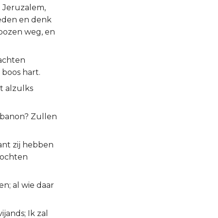
n Jeruzalem,
ieden en denk
 bozen weg, en
dachten
 boos hart.
t alzulks
ibanon? Zullen
ant zij hebben
mochten
n; al wie daar
jands; Ik zal