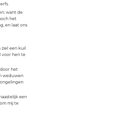
erfs.
en; want de
 noch het
, en laat ons
ziel een kuil
 voor hen te
door het
 en weduwen
jongelingen
aastelijk een
om mij te