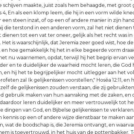
 schijven maakte, juist zoals hem behaagde, met groot 
rs 4, En als een klomp leem, die hij in een vorm wilde knede
er een steen inzat, of op een of andere manier in zijn ha
ij die terstond in een anderen vorm, zal het niet dienen 
t dienen tot een vat ter oneer, gelijk als het recht was i
 Het is waarschijnlijk, dat Jeremia zeer goed wist, hoe 
, en hoe gemakkelijk hij het in elke begeerde vorm draai
t nu waarnemen, opdat, terwijl hij het begrip ervan vers
reder en te duidelijker de waarheid mocht leren, die G
 en hij het te begrijpelijker mocht uitlegger aan het vo
rofeten zal Ik gelijkenissen voorstellen," Hoséa 12:11, en
ij zelf de gelijkenissen zouden verstaan, die zij gebruikte
ed gebruik maken van hun aanraking met de zaken, en 
ij daardoor leren duidelijker en meer vertrouwelijk tot he
 dingen van God, en Bijbelse gelijkenissen te verklaren.
 kennis op een of andere wijze dienstbaar te maken aa
en, wat de boodschap is, die Jeremia ontvangt, en waarv
em is toevertrouwd, in het huis van de pottenbakker. Ter