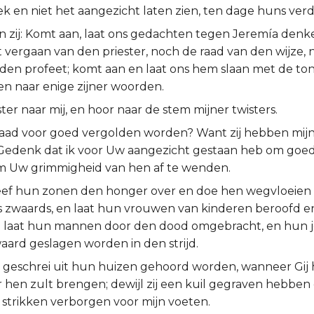
 en niet het aangezicht laten zien, ten dage huns verd
n zij: Komt aan, laat ons gedachten tegen Jeremía denk
t vergaan van den priester, noch de raad van den wijze,
den profeet; komt aan en laat ons hem slaan met de tong
ren naar enige zijner woorden.
ter naar mij, en hoor naar de stem mijner twisters.
aad voor goed vergolden worden? Want zij hebben mijn 
Gedenk dat ik voor Uw aangezicht gestaan heb om goed
m Uw grimmigheid van hen af te wenden.
ef hun zonen den honger over en doe hen wegvloeien 
 zwaards, en laat hun vrouwen van kinderen beroofd
 laat hun mannen door den dood omgebracht, en hun 
aard geslagen worden in den strijd.
n geschrei uit hun huizen gehoord worden, wanneer Gij h
 hen zult brengen; dewijl zij een kuil gegraven hebben 
 strikken verborgen voor mijn voeten.