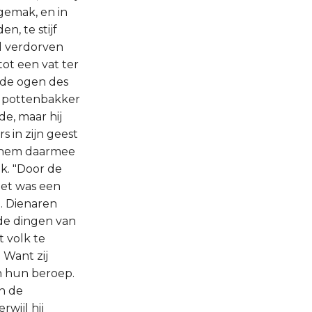
gemak, en in
n, te stijf
nd verdorven
tot een vat ter
n de ogen des
de pottenbakker
de, maar hij
 in zijn geest
od hem daarmee
lk. "Door de
 het was een
n. Dienaren
de dingen van
t volk te
 Want zij
n hun beroep.
an de
wijl hij