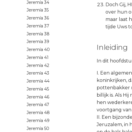
Jeremía 34
Doch Gij, 
Jeremía 35
over hun o
Jeremía 36
maar laat 
Jeremía 37
tijde Uws t
Jeremía 38
Jeremía 39
Inleiding
Jeremía 40
Jeremía 41
In dit hoofdst
Jeremía 42
I. Een algemen
Jeremía 43
koninkrijken, d
Jeremía 44
pottenbakker m
Jeremía 45
billijk is. Als
Jeremía 46
hen wederkeren
Jeremía 47
voortgang van 
Jeremía 48
II. Een bijzon
Jeremía 49
Jeruzalem, in 
Jeremía 50
op de hals ha