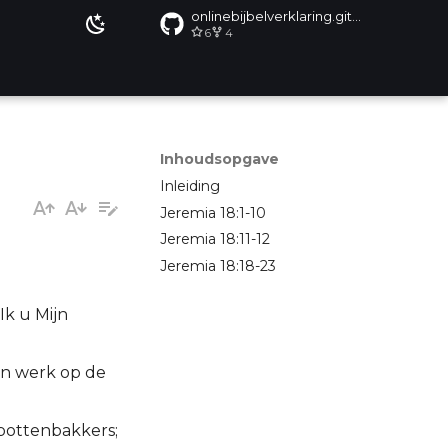
onlinebijbelverklaring.github.io
6
4
Inhoudsopgave
Inleiding
Jeremia 18:1-10
Jeremia 18:11-12
Jeremia 18:18-23
Ik u Mijn
een werk op de
 pottenbakkers;