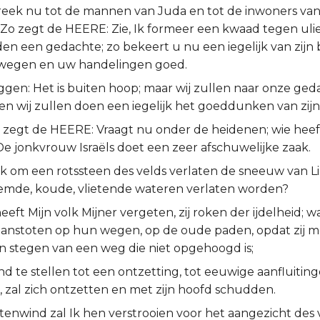
reek nu tot de mannen van Juda en tot de inwoners va
Zo zegt de HEERE: Zie, Ik formeer een kwaad tegen ul
den een gedachte; zo bekeert u nu een iegelijk van zijn
wegen en uw handelingen goed.
eggen: Het is buiten hoop; maar wij zullen naar onze ge
n wij zullen doen een iegelijk het goeddunken van zijn
 zegt de HEERE: Vraagt nu onder de heidenen; wie heef
e jonkvrouw Israëls doet een zeer afschuwelijke zaak.
k om een rotssteen des velds verlaten de sneeuw van L
emde, koude, vlietende wateren verlaten worden?
eft Mijn volk Mijner vergeten, zij roken der ijdelheid; w
anstoten op hun wegen, op de oude paden, opdat zij 
n stegen van een weg die niet opgehoogd is;
 te stellen tot een ontzetting, tot eeuwige aanfluitinge
, zal zich ontzetten en met zijn hoofd schudden.
tenwind zal Ik hen verstrooien voor het aangezicht des vi