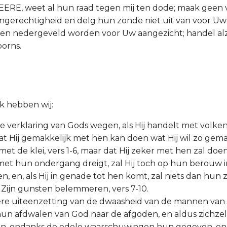
HEERE, weet al hun raad tegen mij ten dode; maak geen
ngerechtigheid en delg hun zonde niet uit van voor Uw
hen nedergeveld worden voor Uw aangezicht; handel al
oorns.
uk hebben wij:
e verklaring van Gods wegen, als Hij handelt met volke
at Hij gemakkelijk met hen kan doen wat Hij wil zo gemak
et de klei, vers 1-6, maar dat Hij zeker met hen zal doe
 Hij met hun ondergang dreigt, zal Hij toch op hun berouw
, en, als Hij in genade tot hen komt, zal niets dan hun
Zijn gunsten belemmeren, vers 7-10.
dere uiteenzetting van de dwaasheid van de mannen van
hun afdwalen van God naar de afgoden, en aldus zichzel
len, ondanks de edele waarschuwingen hun gegeven, e