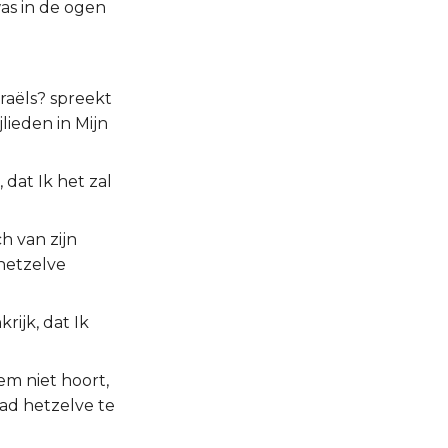
was in de ogen
raëls? spreekt
jlieden in Mijn
 dat Ik het zal
h van zijn
hetzelve
rijk, dat Ik
em niet hoort,
ad hetzelve te