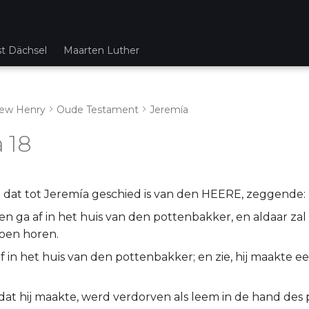
st Dächsel
Maarten Luther
ew Henry
Oude Testament
Jeremía
 18
dat tot Jeremía geschied is van den HEERE, zeggende:
n ga af in het huis van den pottenbakker, en aldaar zal 
oen horen.
af in het huis van den pottenbakker; en zie, hij maakte 
 dat hij maakte, werd verdorven als leem in de hand des