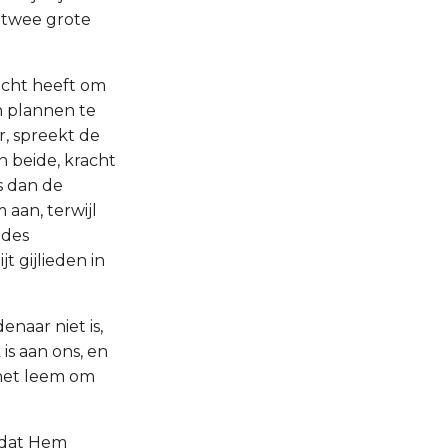
 twee grote
acht heeft om
n plannen te
r, spreekt de
n beide, kracht
s dan de
 aan, terwijl
 des
 gijlieden in
enaar niet is,
is aan ons, en
 het leem om
, dat Hem