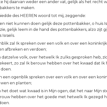
 hij daarvan weder een ander vat, gelijk als het recht 
bakkers te maken.
iedde des HEEREN woord tot mij, zeggende:
den niet kunnen doen gelijk deze pottenbakker, o huis Is
ie, gelijk leem in de hand des pottenbakkers, alzo zijt gi
 Israëls.
blik zal Ik spreken over een volk en over een koninkrijk,
en afbreken en verdoen;
 datzelve volk, over hetwelk Ik zulks gesproken heb, zic
ekeert, zo zal Ik berouw hebben over het kwaad dat Ik 
 doen.
in een ogenblik spreken over een volk en over een konink
uwen en planten;
 het doet wat kwaad is in Mijn ogen, dat het naar Mijn st
berouw hebben over het goede met hetwelk Ik gezegd h
doen.