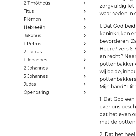
2 Timótheüs
zorgvuldig let
Titus
waarheden in de
Filémon
I. Dat God bei
Hebreeën
koninkrijken e
Jakobus
bevorderen: Za
1 Petrus
Heere? vers 6.
2 Petrus
en recht? Neen
1 Johannes
pottenbakker o
2 Johannes
wij beide, inh
3 Johannes
pottenbakkers 
Judas
Mijn hand." Dit
Openbaring
1. Dat God een 
over ons besch
dat het even o
met de pottenb
2. Dat het hee