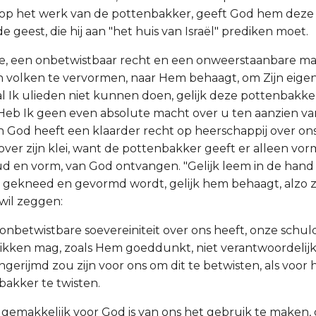
 op het werk van de pottenbakker, geeft God hem deze
 geest, die hij aan "het huis van Israël" prediken moet.
de, een onbetwistbaar recht en een onweerstaanbare m
n volken te vervormen, naar Hem behaagt, om Zijn eige
l Ik ulieden niet kunnen doen, gelijk deze pottenbakke
 Heb Ik geen even absolute macht over u ten aanzien va
 God heeft een klaarder recht op heerschappij over on
ver zijn klei, want de pottenbakker geeft er alleen vorm
oud en vorm, van God ontvangen. "Gelijk leem in de hand
gekneed en gevormd wordt, gelijk hem behaagt, alzo zijt
 wil zeggen:
onbetwistbare soevereiniteit over ons heeft, onze schuld
ikken mag, zoals Hem goeddunkt, niet verantwoordelijk 
ngerijmd zou zijn voor ons om dit te betwisten, als voor
akker te twisten.
l gemakkelijk voor God is van ons het gebruik te maken