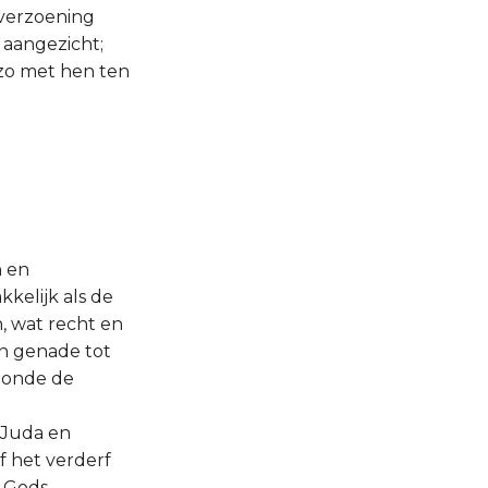
 verzoening
 aangezicht;
zo met hen ten
n en
kelijk als de
n, wat recht en
 in genade tot
 zonde de
 Juda en
f het verderf
n Gods