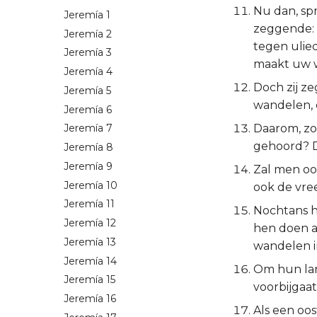
Nu dan, sp
Jeremía 1
zeggende: 
Jeremía 2
tegen ulie
Jeremía 3
maakt uw 
Jeremía 4
Doch zij z
Jeremía 5
wandelen, e
Jeremía 6
Daarom, zo
Jeremía 7
gehoord? D
Jeremía 8
Jeremía 9
Zal men oo
Jeremía 10
ook de vre
Jeremía 11
Nochtans he
Jeremía 12
hen doen a
Jeremía 13
wandelen i
Jeremía 14
Om hun land
Jeremía 15
voorbijgaat
Jeremía 16
Als een oos