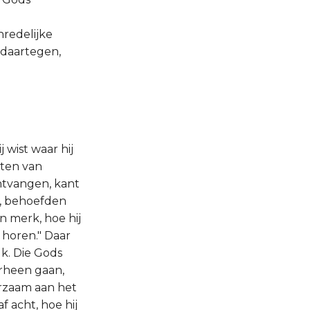
nredelijke
 daartegen,
 wist waar hij
rten van
ontvangen, kant
en, behoefden
n merk, hoe hij
n horen." Daar
lk. Die Gods
arheen gaan,
rzaam aan het
f acht, hoe hij