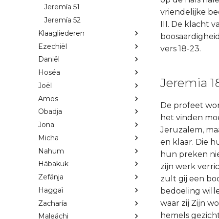
Jeremía 51
vriendelijke be
Jeremía 52
III. De klacht
Klaagliederen
boosaardigheid
Ezechiël
vers 18-23.
Daniël
Hoséa
Jeremia 18
Joël
Amos
De profeet wor
Obadja
het vinden moe
Jona
Jeruzalem, maa
Micha
en klaar. Die h
Nahum
hun preken nie
Hábakuk
zijn werk verri
Zefánja
zult gij een b
Haggaï
bedoeling will
waar zij Zijn
Zacharía
hemels gezicht,
Maleáchi