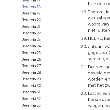
Jeremía 17
hun den nek
Jeremía 18
Toen zeide
Jeremía 19
wet zal nie
Jeremía 20
woord van 
Jeremía 21
niet luiste
Jeremía 22
HEERE, luis
Jeremía 23
Jeremía 24
Zal dan kw
gegraven. 
Jeremía 25
spreken, o
Jeremía 26
Jeremía 27
Daarom, ge
Jeremía 28
geweld des
Jeremía 29
worden, en
met het zw
Jeremía 30
Jeremía 31
Laat er ee
Jeremía 32
bende over
Jeremía 33
vangen, en