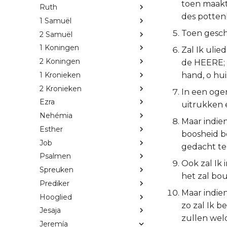
toen maakte
Ruth
des potten
1 Samuël
Toen gesch
2 Samuël
1 Koningen
Zal Ik ulie
2 Koningen
de HEERE; z
1 Kronieken
hand, o huis
2 Kronieken
In een ogen
Ezra
uitrukken 
Nehémia
Maar indien
Esther
boosheid b
Job
gedacht te
Psalmen
Ook zal Ik 
Spreuken
het zal bo
Prediker
Maar indien
Hooglied
zo zal Ik 
Jesaja
zullen wel
Jeremía