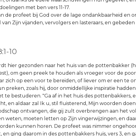
doelingen met ben vers 11-17.
 van de profeet bij God over de lage ondankbaarheid en o
 van Zijn vijanden, vervolgers en lasteraars, en gebeden
:1-10
dt hier gezonden naar het huis van de pottenbakker (hij
st), om geen preek te houden als vroeger voor de poo
r zich op een voor te bereiden, of liever om er een te 
un preken, zoals hij, door onmiddellijke inspiratie hadd
t te bestuderen. "Ga af in het huis des pottenbakkers, e
cht, en aldaar zal Ik u, stil fluisterend, Mijn woorden doe
oodschap ontvangen, die gij zult overbrengen aan het vo
en weten, moeten letten op Zijn vingerwijzingen, en da
 woorden kunnen horen. De profeet was nimmer ongehoo
 en ging daarom in des pottenbakkers huis, vers 3, en ga