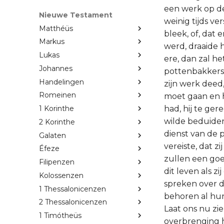
een werk op de
Nieuwe Testament
weinig tijds ve
Matthéüs
bleek, of, dat 
Markus
werd, draaide h
Lukas
ere, dan zal he
Johannes
pottenbakkers.
Handelingen
zijn werk deed
Romeinen
moet gaan en he
had, hij te ge
1 Korinthe
wilde beduiden,
2 Korinthe
dienst van de p
Galaten
vereiste, dat z
Éfeze
zullen een go
Filipenzen
dit leven als z
Kolossenzen
spreken over de
1 Thessalonicenzen
behoren al hun
2 Thessalonicenzen
Laat ons nu zi
1 Timótheüs
overbrenging h