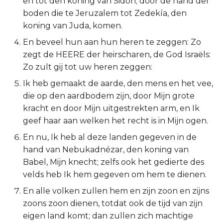
en tot den koning van Sidon; door de hand der
boden die te Jeruzalem tot Zedekía, den
2 Korinthe
koning van Juda, komen.
Galaten
En beveel hun aan hun heren te zeggen: Zo
zegt de HEERE der heirscharen, de God Israëls:
Éfeze
Zo zult gij tot uw heren zeggen:
Ik heb gemaakt de aarde, den mens en het vee,
Filipenzen
die op den aardbodem zijn, door Mijn grote
kracht en door Mijn uitgestrekten arm, en Ik
Kolossenzen
geef haar aan welken het recht is in Mijn ogen.
1 Thessalonicenzen
En nu, Ik heb al deze landen gegeven in de
hand van Nebukadnézar, den koning van
2 Thessalonicenzen
Babel, Mijn knecht; zelfs ook het gedierte des
velds heb Ik hem gegeven om hem te dienen.
1 Timótheüs
En alle volken zullen hem en zijn zoon en zijns
zoons zoon dienen, totdat ook de tijd van zijn
2 Timótheüs
eigen land komt; dan zullen zich machtige