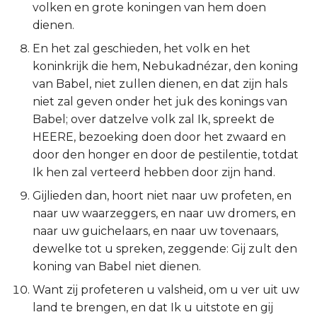
volken en grote koningen van hem doen
Titus
dienen.
En het zal geschieden, het volk en het
Filémon
koninkrijk die hem, Nebukadnézar, den koning
van Babel, niet zullen dienen, en dat zijn hals
Hebreeën
niet zal geven onder het juk des konings van
Babel; over datzelve volk zal Ik, spreekt de
Jakobus
HEERE, bezoeking doen door het zwaard en
door den honger en door de pestilentie, totdat
1 Petrus
Ik hen zal verteerd hebben door zijn hand.
2 Petrus
Gijlieden dan, hoort niet naar uw profeten, en
naar uw waarzeggers, en naar uw dromers, en
1 Johannes
naar uw guichelaars, en naar uw tovenaars,
dewelke tot u spreken, zeggende: Gij zult den
2 Johannes
koning van Babel niet dienen.
Want zij profeteren u valsheid, om u ver uit uw
3 Johannes
land te brengen, en dat Ik u uitstote en gij