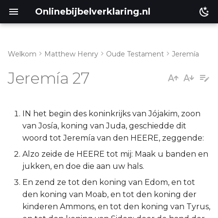
Onlinebijbelverklaring.nl
Welkom
Matthew Henry
Oude Testament
Jeremía
Inleiding
Matthéüs
Jeremía 27
Jeremia 27:1-11
Markus
Jeremia 27:12-22
Lukas
IN het begin des koninkrijks van Jójakim, zoon
van Josía, koning van Juda, geschiedde dit
Johannes
woord tot Jeremía van den HEERE, zeggende:
Alzo zeide de HEERE tot mij: Maak u banden en
Handelingen
jukken, en doe die aan uw hals.
En zend ze tot den koning van Edom, en tot
Romeinen
den koning van Moab, en tot den koning der
kinderen Ammons, en tot den koning van Tyrus,
1 Korinthe