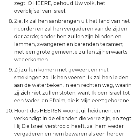
zegt: O HEERE, behoud Uw volk, het
Titus
overblijfsel van Israël.
Zie, Ik zal hen aanbrengen uit het land van het
Filémon
noorden en zal hen vergaderen van de zijden
der aarde; onder hen zullen zijn blinden en
Hebreeën
lammen, zwangeren en barenden tezamen;
met een grote gemeente zullen zij herwaarts
Jakobus
wederkomen.
1 Petrus
Zij zullen komen met geween, en met
smekingen zal Ik hen voeren; Ik zal hen leiden
2 Petrus
aan de waterbeken, in een rechten weg, waarin
zij zich niet zullen stoten; want Ik ben Israël tot
1 Johannes
een Vader, en Efraïm, die is Mijn eerstgeborene.
Hoort des HEEREN woord, gij heidenen, en
2 Johannes
verkondigt in de eilanden die verre zijn, en zegt:
Hij Die Israël verstrooid heeft, zal hem weder
3 Johannes
vergaderen en hem bewaren als een herder