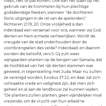
roept, niet te pas komen. Ook kan het slaan op het
gebruik van de trommelen bij hun plechtige
godsdienstige feesten, wanneer "de dochteren
Sions uitgingen in de rei van de spelenden,"
Richteren 21:19, 20. Onze vrolijkheid is dan
inderdaad een versiersel voor ons, wanneer wij God
dienen en Hem ermede verheerlijken. Wordt de
vreugde van de stad onderhouden door de
voortbrengselen des velde? Inderdaad, en daarom
worden die beloofd, vers 5. Gij zult weer
wijngaarden planten op de bergen van Samaria, dat
de hoofdstad van het rijk dertien stammen was
geweest, in tegenstelling met Juda. Maar nu zullen
ze verenigd worden, Exodus 37:22, en daar zal zo’n
volmaakte vrede en veiligheid zijn, dat men zich
geheel en al aan de landbouw zal kunnen wijden.
"De planters zullen planten, geen vijandelijker inval
vrezende, om de vrucht van hun arbeid te