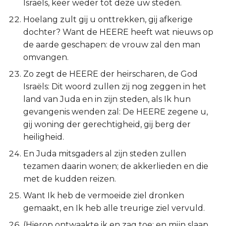
Israëls, keer weder tot deze uw steden.
Hoelang zult gij u onttrekken, gij afkerige
dochter? Want de HEERE heeft wat nieuws op
de aarde geschapen: de vrouw zal den man
omvangen.
Zo zegt de HEERE der heirscharen, de God
Israëls: Dit woord zullen zij nog zeggen in het
land van Juda en in zijn steden, als Ik hun
gevangenis wenden zal: De HEERE zegene u,
gij woning der gerechtigheid, gij berg der
heiligheid.
En Juda mitsgaders al zijn steden zullen
tezamen daarin wonen; de akkerlieden en die
met de kudden reizen.
Want Ik heb de vermoeide ziel dronken
gemaakt, en Ik heb alle treurige ziel vervuld.
(Hierop ontwaakte ik en zag toe; en mijn slaap