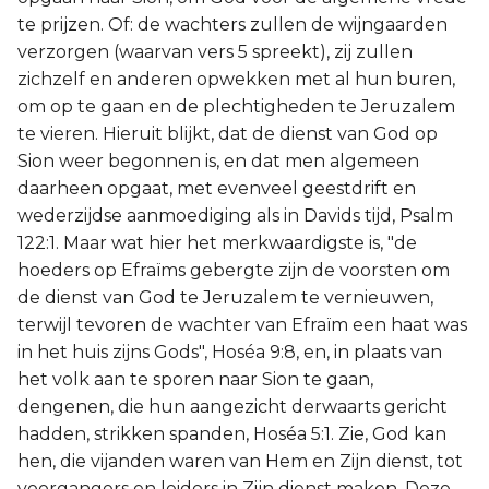
te prijzen. Of: de wachters zullen de wijngaarden
verzorgen (waarvan vers 5 spreekt), zij zullen
zichzelf en anderen opwekken met al hun buren,
om op te gaan en de plechtigheden te Jeruzalem
te vieren. Hieruit blijkt, dat de dienst van God op
Sion weer begonnen is, en dat men algemeen
daarheen opgaat, met evenveel geestdrift en
wederzijdse aanmoediging als in Davids tijd, Psalm
122:1. Maar wat hier het merkwaardigste is, "de
hoeders op Efraïms gebergte zijn de voorsten om
de dienst van God te Jeruzalem te vernieuwen,
terwijl tevoren de wachter van Efraïm een haat was
in het huis zijns Gods", Hoséa 9:8, en, in plaats van
het volk aan te sporen naar Sion te gaan,
dengenen, die hun aangezicht derwaarts gericht
hadden, strikken spanden, Hoséa 5:1. Zie, God kan
hen, die vijanden waren van Hem en Zijn dienst, tot
voorgangers en leiders in Zijn dienst maken. Deze