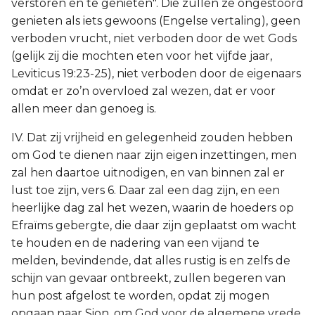
verstoren en te genieten". Die zullen ze ongestoord
genieten als iets gewoons (Engelse vertaling), geen
verboden vrucht, niet verboden door de wet Gods
(gelijk zij die mochten eten voor het vijfde jaar,
Leviticus 19:23-25), niet verboden door de eigenaars
omdat er zo’n overvloed zal wezen, dat er voor
allen meer dan genoeg is.
IV. Dat zij vrijheid en gelegenheid zouden hebben
om God te dienen naar zijn eigen inzettingen, men
zal hen daartoe uitnodigen, en van binnen zal er
lust toe zijn, vers 6. Daar zal een dag zijn, en een
heerlijke dag zal het wezen, waarin de hoeders op
Efraïms gebergte, die daar zijn geplaatst om wacht
te houden en de nadering van een vijand te
melden, bevindende, dat alles rustig is en zelfs de
schijn van gevaar ontbreekt, zullen begeren van
hun post afgelost te worden, opdat zij mogen
opgaan naar Sion, om God voor de algemene vrede