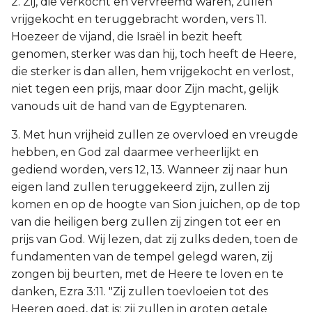
2. Zij, die verkocht en vervreemd waren, zullen
vrijgekocht en teruggebracht worden, vers 11.
Hoezeer de vijand, die Israël in bezit heeft
genomen, sterker was dan hij, toch heeft de Heere,
die sterker is dan allen, hem vrijgekocht en verlost,
niet tegen een prijs, maar door Zijn macht, gelijk
vanouds uit de hand van de Egyptenaren.
3. Met hun vrijheid zullen ze overvloed en vreugde
hebben, en God zal daarmee verheerlijkt en
gediend worden, vers 12, 13. Wanneer zij naar hun
eigen land zullen teruggekeerd zijn, zullen zij
komen en op de hoogte van Sion juichen, op de top
van die heiligen berg zullen zij zingen tot eer en
prijs van God. Wij lezen, dat zij zulks deden, toen de
fundamenten van de tempel gelegd waren, zij
zongen bij beurten, met de Heere te loven en te
danken, Ezra 3:11. "Zij zullen toevloeien tot des
Heeren goed, dat is: zij zullen in groten getale