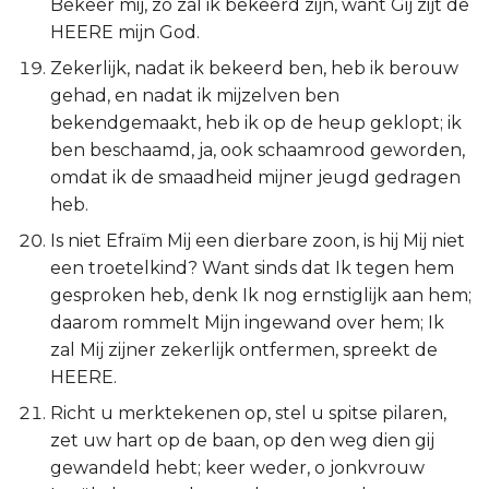
Bekeer mij, zo zal ik bekeerd zijn, want Gij zijt de
HEERE mijn God.
Zekerlijk, nadat ik bekeerd ben, heb ik berouw
gehad, en nadat ik mijzelven ben
bekendgemaakt, heb ik op de heup geklopt; ik
ben beschaamd, ja, ook schaamrood geworden,
omdat ik de smaadheid mijner jeugd gedragen
heb.
Is niet Efraïm Mij een dierbare zoon, is hij Mij niet
een troetelkind? Want sinds dat Ik tegen hem
gesproken heb, denk Ik nog ernstiglijk aan hem;
daarom rommelt Mijn ingewand over hem; Ik
zal Mij zijner zekerlijk ontfermen, spreekt de
HEERE.
Richt u merktekenen op, stel u spitse pilaren,
zet uw hart op de baan, op den weg dien gij
gewandeld hebt; keer weder, o jonkvrouw