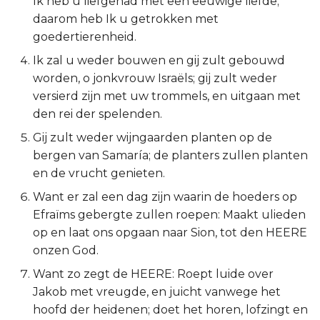
Ik heb u liefgehad met een eeuwige liefde;
daarom heb Ik u getrokken met
2 Korinthe
goedertierenheid.
Galaten
Ik zal u weder bouwen en gij zult gebouwd
worden, o jonkvrouw Israëls; gij zult weder
Éfeze
versierd zijn met uw trommels, en uitgaan met
den rei der spelenden.
Filipenzen
Gij zult weder wijngaarden planten op de
bergen van Samaría; de planters zullen planten
Kolossenzen
en de vrucht genieten.
1 Thessalonicenzen
Want er zal een dag zijn waarin de hoeders op
Efraïms gebergte zullen roepen: Maakt ulieden
2 Thessalonicenzen
op en laat ons opgaan naar Sion, tot den HEERE
onzen God.
1 Timótheüs
Want zo zegt de HEERE: Roept luide over
Jakob met vreugde, en juicht vanwege het
2 Timótheüs
hoofd der heidenen; doet het horen, lofzingt en