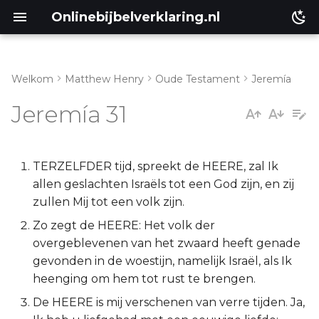
Onlinebijbelverklaring.nl
Welkom
Matthew Henry
Oude Testament
Jeremía
Inleiding
Matthéüs
Jeremía 31
Jeremia 31:1-9
Markus
Jeremia 31:10-17
Lukas
TERZELFDER tijd, spreekt de HEERE, zal Ik
allen geslachten Israëls tot een God zijn, en zij
Jeremia 31:18-26
Johannes
zullen Mij tot een volk zijn.
Zo zegt de HEERE: Het volk der
Jeremia 31:27-34
Handelingen
overgeblevenen van het zwaard heeft genade
gevonden in de woestijn, namelijk Israël, als Ik
Jeremia 31:35-40
Romeinen
heenging om hem tot rust te brengen.
De HEERE is mij verschenen van verre tijden. Ja,
1 Korinthe