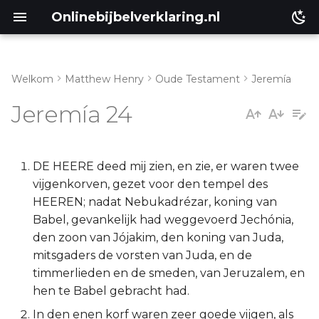
Onlinebijbelverklaring.nl
Welkom
Matthew Henry
Oude Testament
Jeremía
Inleiding
Matthéüs
Jeremía 24
Jeremia 24:1-10
Markus
Lukas
DE HEERE deed mij zien, en zie, er waren twee
vijgenkorven, gezet voor den tempel des
Johannes
HEEREN; nadat Nebukadrézar, koning van
Babel, gevankelijk had weggevoerd Jechónia,
Handelingen
den zoon van Jójakim, den koning van Juda,
mitsgaders de vorsten van Juda, en de
Romeinen
timmerlieden en de smeden, van Jeruzalem, en
hen te Babel gebracht had.
1 Korinthe
In den enen korf waren zeer goede vijgen, als