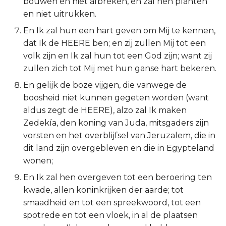
bouwen en niet afbreken, en zal hen planten
Titus
en niet uitrukken.
En Ik zal hun een hart geven om Mij te kennen,
Filémon
dat Ik de HEERE ben; en zij zullen Mij tot een
volk zijn en Ik zal hun tot een God zijn; want zij
Hebreeën
zullen zich tot Mij met hun ganse hart bekeren.
En gelijk de boze vijgen, die vanwege de
Jakobus
boosheid niet kunnen gegeten worden (want
aldus zegt de HEERE), alzo zal Ik maken
1 Petrus
Zedekía, den koning van Juda, mitsgaders zijn
2 Petrus
vorsten en het overblijfsel van Jeruzalem, die in
dit land zijn overgebleven en die in Egypteland
1 Johannes
wonen;
En Ik zal hen overgeven tot een beroering ten
2 Johannes
kwade, allen koninkrijken der aarde; tot
smaadheid en tot een spreekwoord, tot een
3 Johannes
spotrede en tot een vloek, in al de plaatsen