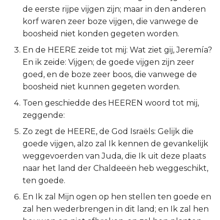
de eerste rijpe vijgen zijn; maar in den anderen
2 Korinthe
korf waren zeer boze vijgen, die vanwege de
boosheid niet konden gegeten worden.
Galaten
En de HEERE zeide tot mij: Wat ziet gij, Jeremía?
En ik zeide: Vijgen; de goede vijgen zijn zeer
Éfeze
goed, en de boze zeer boos, die vanwege de
boosheid niet kunnen gegeten worden.
Filipenzen
Toen geschiedde des HEEREN woord tot mij,
Kolossenzen
zeggende:
Zo zegt de HEERE, de God Israëls: Gelijk die
1 Thessalonicenzen
goede vijgen, alzo zal Ik kennen de gevankelijk
weggevoerden van Juda, die Ik uit deze plaats
2 Thessalonicenzen
naar het land der Chaldeeën heb weggeschikt,
ten goede.
1 Timótheüs
En Ik zal Mijn ogen op hen stellen ten goede en
2 Timótheüs
zal hen wederbrengen in dit land; en Ik zal hen