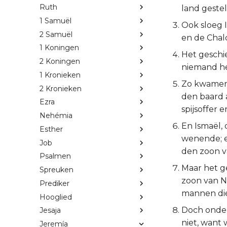
Ruth
land gestel
1 Samuël
Ook sloeg 
2 Samuël
en de Chal
1 Koningen
Het geschi
2 Koningen
niemand he
1 Kronieken
Zo kwamen 
2 Kronieken
den baard 
Ezra
spijsoffer
Nehémia
En Ismaël,
Esther
wenende; en
Job
den zoon v
Psalmen
Maar het g
Spreuken
zoon van Ne
Prediker
mannen di
Hooglied
Doch onder
Jesaja
niet, want 
Jeremía