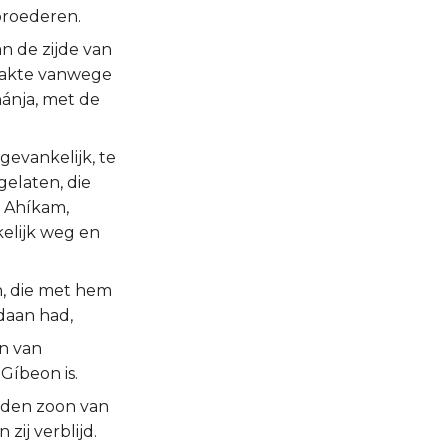
broederen.
n de zijde van
maakte vanwege
hánja, met de
gevankelijk, te
gelaten, die
n Ahíkam,
elijk weg en
n, die met hem
daan had,
n van
 Gíbeon is.
, den zoon van
zij verblijd.