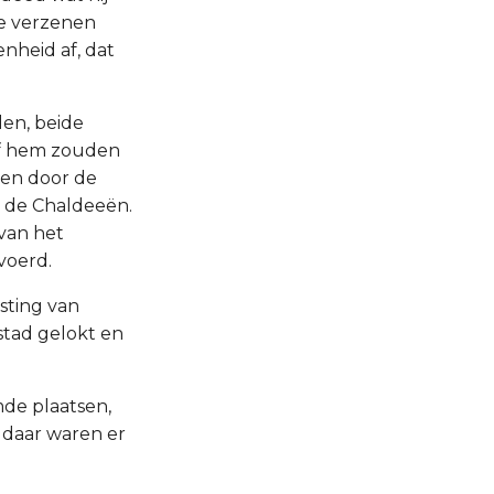
e verzenen
nheid af, dat
den, beide
of hem zouden
ten door de
 de Chaldeeën.
 van het
voerd.
sting van
stad gelokt en
mde plaatsen,
 daar waren er