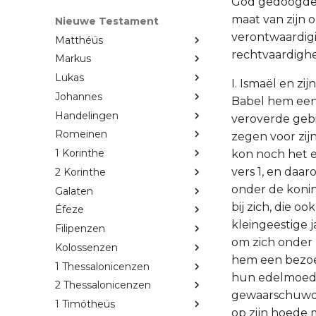
God gedoogde 
maat van zijn 
Nieuwe Testament
verontwaardig
Matthéüs
rechtvaardighe
Markus
Lukas
I. Ismaël en zi
Johannes
Babel hem een
Handelingen
veroverde geb
Romeinen
zegen voor zij
1 Korinthe
kon noch het e
vers 1, en daa
2 Korinthe
onder de koni
Galaten
bij zich, die o
Éfeze
kleingeestige j
Filipenzen
om zich onder 
Kolossenzen
hem een bezoek
1 Thessalonicenzen
hun edelmoedi
2 Thessalonicenzen
gewaarschuwd h
1 Timótheüs
op zijn hoede m