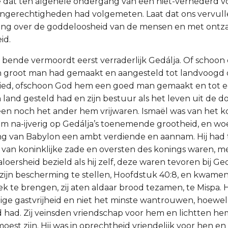
dat ten algehele ondergang van een niet-vernederd vo
ongerechtigheden had volgemeten. Laat dat ons vervul
ing over de goddeloosheid van de mensen en met ontz
id.
jn bende vermoordt eerst verraderlijk Gedálja. Of schoon
 groot man had gemaakt en aangesteld tot landvoogd 
ied, ofschoon God hem een goed man gemaakt en tot e
n land gesteld had en zijn bestuur als het leven uit de 
en noch het ander hem vrijwaren. Ismaël was van het ko
rom na-ijverig op Gedálja’s toenemende grootheid, en woe
ng van Babylon een ambt verdiende en aannam. Hij had
ok van koninklijke zade en oversten des konings waren, m
aloersheid bezield als hij zelf, deze waren tevoren bij Ge
zijn bescherming te stellen, Hoofdstuk 40:8, en kwame
 te brengen, zij aten aldaar brood tezamen, te Mispa. 
ge gastvrijheid en niet het minste wantrouwen, hoewe
ad. Zij veinsden vriendschap voor hem en lichtten hem n
oest zijn. Hij was in oprechtheid vriendelijk voor hen en