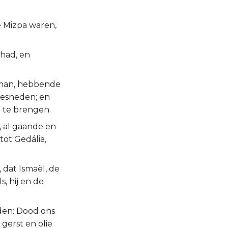
e Mizpa waren,
had, en
g man, hebbende
gesneden; en
 te brengen.
, al gaande en
tot Gedália,
 dat Ismaël, de
, hij en de
den: Dood ons
gerst en olie