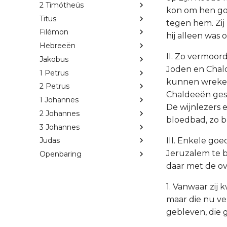
2 Timótheüs
kon om hen go
Titus
tegen hem. Zij
Filémon
hij alleen was
Hebreeën
II. Zo vermoor
Jakobus
Joden en Chal
1 Petrus
kunnen wreken,
2 Petrus
Chaldeeën ges
1 Johannes
De wijnlezers 
2 Johannes
bloedbad, zo b
3 Johannes
III. Enkele go
Judas
Jeruzalem te b
Openbaring
daar met de ov
1. Vanwaar zij 
maar die nu ve
gebleven, die 