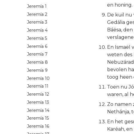
en honing. 
Jeremía 1
Jeremía 2
De kuil nu 
Gedália ge
Jeremía 3
Báësa, den 
Jeremía 4
verslagene
Jeremía 5
Jeremía 6
En Ismaël v
Jeremía 7
weten des k
Nebuzárada
Jeremía 8
bevolen ha
Jeremía 9
toog heen 
Jeremía 10
Jeremía 11
Toen nu Jó
waren, al 
Jeremía 12
Jeremía 13
Zo namen z
Jeremía 14
Nethánja, t
Jeremía 15
En het ges
Jeremía 16
Karéah, en 