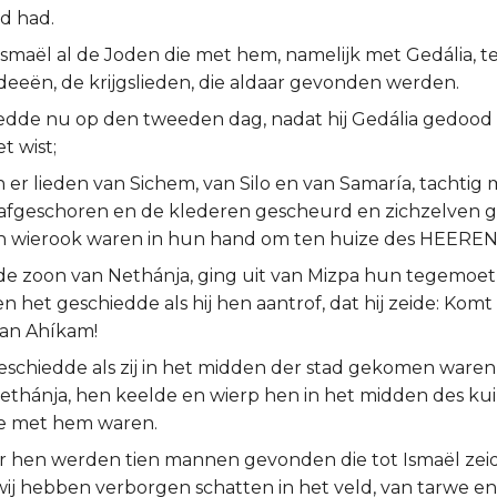
d had.
Ismaël al de Joden die met hem, namelijk met Gedália, t
deeën, de krijgslieden, die aldaar gevonden werden.
edde nu op den tweeden dag, nadat hij Gedália gedood 
t wist;
er lieden van Sichem, van Silo en van Samaría, tachti
afgeschoren en de klederen gescheurd en zichzelven 
 en wierook waren in hun hand om ten huize des HEEREN
 de zoon van Nethánja, ging uit van Mizpa hun tegemoet
 het geschiedde als hij hen aantrof, dat hij zeide: Komt 
an Ahíkam!
eschiedde als zij in het midden der stad gekomen waren,
thánja, hen keelde en wierp hen in het midden des kuils
e met hem waren.
 hen werden tien mannen gevonden die tot Ismaël zei
wij hebben verborgen schatten in het veld, van tarwe en 