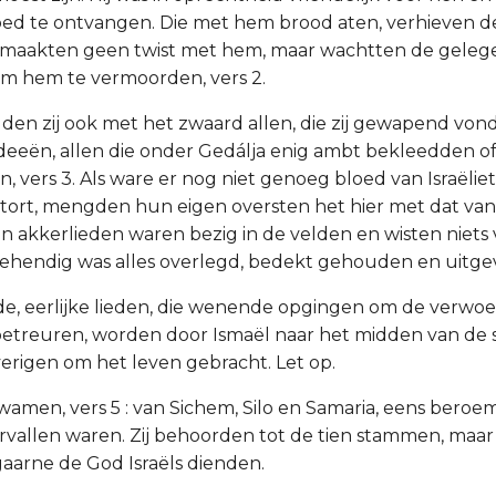
ed te ontvangen. Die met hem brood aten, verhieven d
 maakten geen twist met hem, maar wachtten de gelege
 om hem te vermoorden, vers 2.
dden zij ook met het zwaard allen, die zij gewapend von
deeën, allen die onder Gedálja enig ambt bekleedden 
 vers 3. Als ware er nog niet genoeg bloed van Israëlie
tort, mengden hun eigen oversten het hier met dat van
en akkerlieden waren bezig in de velden en wisten niets
ehendig was alles overlegd, bedekt gehouden en uitge
ede, eerlijke lieden, die wenende opgingen om de verwoe
etreuren, worden door Ismaël naar het midden van de 
erigen om het leven gebracht. Let op.
kwamen, vers 5 : van Sichem, Silo en Samaria, eens beroe
rvallen waren. Zij behoorden tot de tien stammen, maar
gaarne de God Israëls dienden.