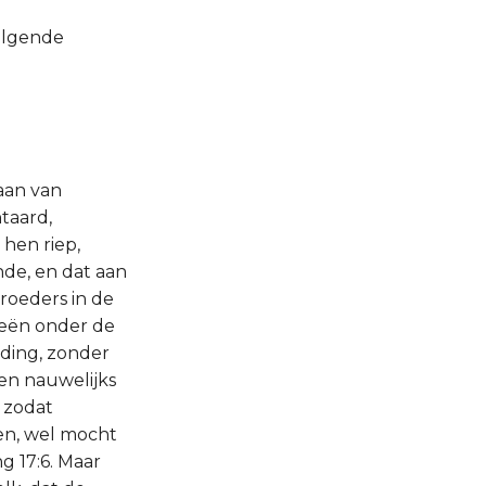
volgende
gaan van
taard,
hen riep,
nde, en dat aan
roeders in de
eeën onder de
ding, zonder
den nauwelijks
 zodat
gen, wel mocht
g 17:6. Maar