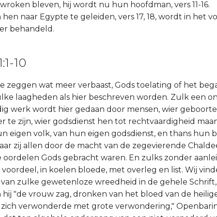
oken bleven, hij wordt nu hun hoofdman, vers 11-16.
m hen naar Egypte te geleiden, vers 17, 18, wordt in het 
er behandeld.
:1-10
k te zeggen wat meer verbaast, Gods toelating of het be
ke laagheden als hier beschreven worden. Zulk een on
dig werk wordt hier gedaan door mensen, wier geboorte 
 te zijn, wier godsdienst hen tot rechtvaardigheid maa
 eigen volk, van hun eigen godsdienst, en thans hun b
aar zij allen door de macht van de zegevierende Chald
 oordelen Gods gebracht waren. En zulks zonder aanlei
f voordeel, in koelen bloede, met overleg en list. Wij vin
van zulke gewetenloze wreedheid in de gehele Schrift,
 hij "de vrouw zag, dronken van het bloed van de heili
j zich verwonderde met grote verwondering," Openbarin