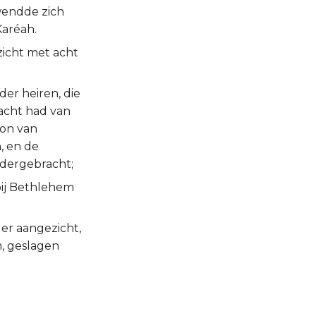
wendde zich
Karéah.
icht met acht
er heiren, die
racht had van
oon van
, en de
edergebracht;
bij Bethlehem
er aangezicht,
, geslagen