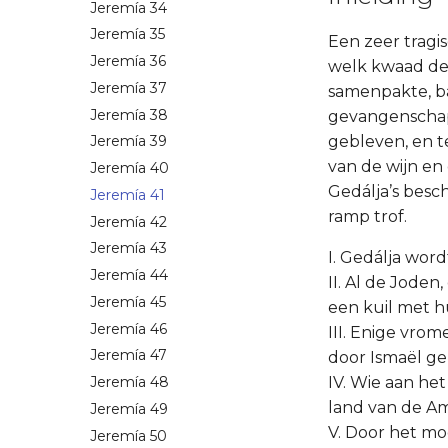
Jeremía 34
Jeremía 35
Een zeer tragi
Jeremía 36
welk kwaad de 
Jeremía 37
samenpakte, bar
Jeremía 38
gevangenschap
gebleven, en t
Jeremía 39
van de wijn en
Jeremía 40
Gedálja’s bes
Jeremía 41
ramp trof.
Jeremía 42
Jeremía 43
I. Gedálja wor
Jeremía 44
II. Al de Joden
Jeremía 45
een kuil met h
Jeremía 46
III. Enige vro
Jeremía 47
door Ismaël ge
IV. Wie aan h
Jeremía 48
land van de A
Jeremía 49
V. Door het m
Jeremía 50