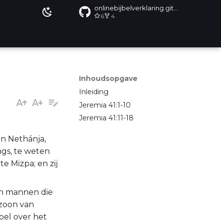
onlinebijbelverklaring.github.io
6
4
Inhoudsopgave
Inleiding
Jeremia 41:1-10
Jeremia 41:11-18
n Nethánja,
ngs, te weten
 Mizpa; en zij
en mannen die
 zoon van
bel over het