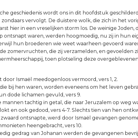
sche geschiedenis wordt ons in dit hoofdstuk geschilderd
zondaars vervolgt. De duistere wolk, die zich in het vor
st hier in een vreselijken storm los. De weinige Joden, 
 ontsnapt waren, werden hoogmoedig, nu zij in hun ei
erwijl hun broederen wie weet waarheen gevoerd waren
 de zomervruchten, die zij verzamelden, en gevoelden zi
chermheerschappij, toen plotseling deze overgeblevene
dt door Ismaël meedogenloos vermoord, vers 1, 2.
, die bij hen waren, worden eveneens om het leven gebrac
un dode lichamen gevuld, vers 9.
me mannen tachtig in getal, die naar Jeruzalem op weg 
lokt en ook gedood, vers 4-7. Slechts tien van hen ontk
et zwaard ontsnapte, werd door Ismaël gevangen genom
mmonieten heengebracht, vers 10.
oedig gedrag van Johanan werden de gevangenen bevrij