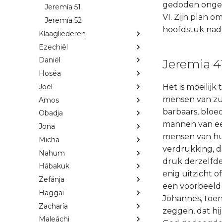
gedoden ongewr
Jeremía 51
VI. Zijn plan o
Jeremía 52
hoofdstuk nad
Klaagliederen
Ezechiël
Daniël
Jeremia 41
Hoséa
Joël
Het is moeilij
mensen van zul
Amos
barbaars, bloe
Obadja
mannen van eer
Jona
mensen van hun
Micha
verdrukking, d
Nahum
druk derzelfde
Hábakuk
enig uitzicht o
Zefánja
een voorbeeld 
Haggaï
Johannes, toen
Zacharía
zeggen, dat hi
Maleáchi