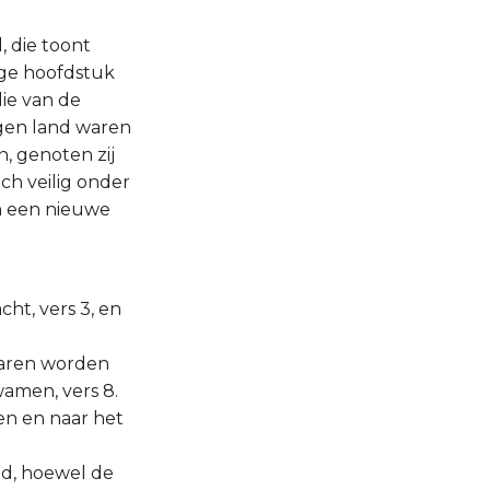
, die toont
ige hoofdstuk
die van de
gen land waren
, genoten zij
ch veilig onder
n een nieuwe
ht, vers 3, en
waren worden
wamen, vers 8.
en en naar het
d, hoewel de