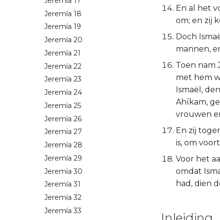
Jeremía 17
En al het 
Jeremía 18
om; en zij
Jeremía 19
Doch Ismaë
Jeremía 20
mannen, en
Jeremía 21
Toen nam J
Jeremía 22
met hem war
Jeremía 23
Ismaël, den
Jeremía 24
Ahíkam, ge
Jeremía 25
vrouwen en
Jeremía 26
En zij tog
Jeremía 27
is, om voor
Jeremía 28
Jeremía 29
Voor het a
omdat Isma
Jeremía 30
had, dien d
Jeremía 31
Jeremía 32
Jeremía 33
Inleiding