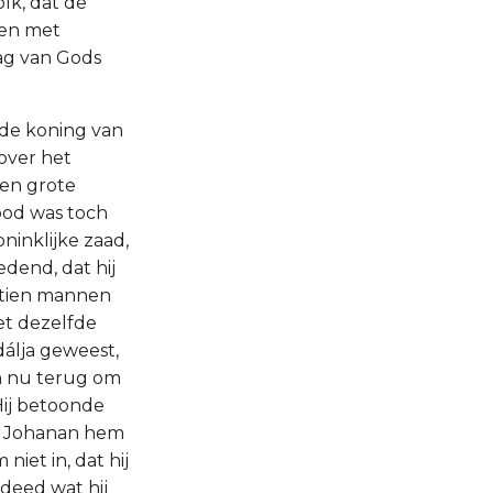
lk, dat de
len met
ag van Gods
 de koning van
over het
en grote
dood was toch
ninklijke zaad,
dend, dat hij
 tien mannen
et dezelfde
dálja geweest,
n nu terug om
Hij betoonde
l Johanan hem
iet in, dat hij
 deed wat hij