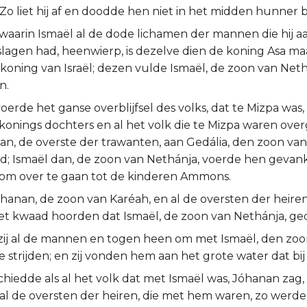
Zo liet hij af en doodde hen niet in het midden hunner 
waarin Ismaël al de dode lichamen der mannen die hij aa
slagen had, heenwierp, is dezelve dien de koning Asa 
koning van Israël; dezen vulde Ismaël, de zoon van Net
n.
oerde het ganse overblijfsel des volks, dat te Mizpa was, 
onings dochters en al het volk die te Mizpa waren over
n, de overste der trawanten, aan Gedália, den zoon va
d; Ismaël dan, de zoon van Nethánja, voerde hen gevank
om over te gaan tot de kinderen Ammons.
hanan, de zoon van Karéah, en al de oversten der heire
het kwaad hoorden dat Ismaël, de zoon van Nethánja, ge
ij al de mannen en togen heen om met Ismaël, den zoo
e strijden; en zij vonden hem aan het grote water dat bij
chiedde als al het volk dat met Ismaël was, Jóhanan zag
al de oversten der heiren, die met hem waren, zo werden 