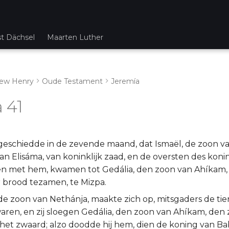
st Dächsel
Maarten Luther
ew Henry
Oude Testament
Jeremía
 41
eschiedde in de zevende maand, dat Ismaël, de zoon va
n Elisáma, van koninklijk zaad, en de oversten des koni
n met hem, kwamen tot Gedália, den zoon van Ahíkam, te
r brood tezamen, te Mizpa.
 de zoon van Nethánja, maakte zich op, mitsgaders de ti
ren, en zij sloegen Gedália, den zoon van Ahíkam, den
 het zwaard; alzo doodde hij hem, dien de koning van Ba