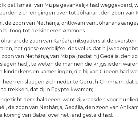
volk dat Ismaël van Mizpa gevankelijk had weggevoerd, 
 keerden zich en gingen over tot Jóhanan, den zoon van 
l, de zoon van Nethánja, ontkwam van Jóhanans aangez
 hij toog tot de kinderen Ammons.
óhanan, de zoon van Karéah, mitsgaders al de oversten d
en, het ganse overblijfsel des volks, dat hij wedergeb
 zoon van Nethánja, van Mizpa (nadat hij Gedália, den z
slagen had), te weten de mannen die krijgslieden waren
 kinderkens en kamerlingen, die hij van Gíbeon had w
en heen en sloegen zich neder te Geruth-Chimham, dat 
t te trekken, dat zij in Egypte kwamen;
angezicht der Chaldeeën; want zij vreesden voor hunlied
ël, de zoon van Nethánja, Gedália, den zoon van Ahíkam
e koning van Babel over het land gesteld had.