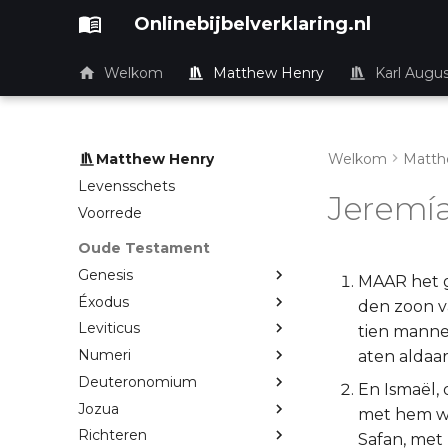
Onlinebijbelverklaring.nl
Welkom
Matthew Henry
Karl Augu
Matthew Henry
Welkom
Matth
Levensschets
Jeremía
Voorrede
Oude Testament
Genesis
MAAR het g
Éxodus
den zoon va
Leviticus
tien manne
Numeri
aten aldaa
Deuteronomium
En Ismaël,
Jozua
met hem wa
Richteren
Safan, met