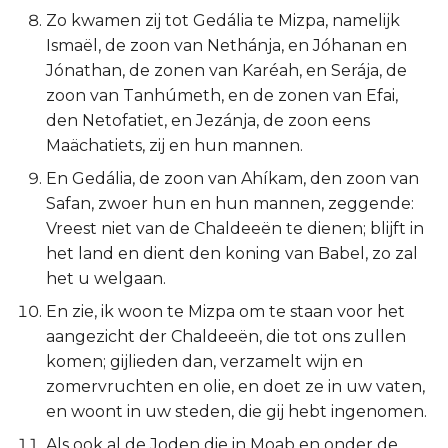
Judas
Zo kwamen zij tot Gedália te Mizpa, namelijk
Ismaël, de zoon van Nethánja, en Jóhanan en
Openbaring
Jónathan, de zonen van Karéah, en Serája, de
zoon van Tanhúmeth, en de zonen van Efai,
den Netofatiet, en Jezánja, de zoon eens
Maächatiets, zij en hun mannen.
En Gedália, de zoon van Ahíkam, den zoon van
Safan, zwoer hun en hun mannen, zeggende:
Vreest niet van de Chaldeeën te dienen; blijft in
het land en dient den koning van Babel, zo zal
het u welgaan.
En zie, ik woon te Mizpa om te staan voor het
aangezicht der Chaldeeën, die tot ons zullen
komen; gijlieden dan, verzamelt wijn en
zomervruchten en olie, en doet ze in uw vaten,
en woont in uw steden, die gij hebt ingenomen.
Als ook al de Joden die in Moab en onder de