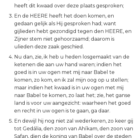
heeft dit kwaad over deze plaats gesproken;
2 Korinthe
En de HEERE heeft het doen komen, en
gedaan gelijk als Hij gesproken had; want
Galaten
gijlieden hebt gezondigd tegen den HEERE, en
Zijner stem niet gehoorzaamd; daarom is
Éfeze
ulieden deze zaak geschied.
Filipenzen
Nu dan, zie, ik heb u heden losgemaakt van de
ketenen die aan uw hand waren; indien het
Kolossenzen
goed is in uw ogen met mij naar Babel te
komen, zo kom, en ik zal mijn oog op u stellen;
1 Thessalonicenzen
maar indien het kwaad is in uw ogen met mij
naar Babel te komen, zo laat het; zie, het ganse
2 Thessalonicenzen
land is voor uw aangezicht: waarheen het goed
en recht in uw ogen is te gaan, ga daar.
1 Timótheüs
En dewijl hij nog niet zal wederkeren, zo keer gij
tot Gedália, den zoon van Ahíkam, den zoon van
2 Timótheüs
Safan, dien de koning van Babel over de steden