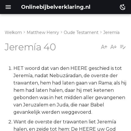
Onlinebijbelverklaring.nl
Welkom
Matthew Henry
Oude Testament
Jeremía
Inleiding
Matthéüs
Jeremía 40
Jeremia 40:1-6
Markus
Jeremia 40:7-16
Lukas
HET woord dat van den HEERE geschied is tot
Jeremía, nadat Nebuzáradan, de overste der
Johannes
trawanten, hem had laten gaan van Rama; als hij
hem had laten halen, daar hij met ketenen
Handelingen
gebonden was in het midden aller gevangenen
van Jeruzalem en Juda, die naar Babel
Romeinen
gevankelijk werden weggevoerd.
Want de overste der trawanten liet Jeremía
1 Korinthe
halen, en zeide tot hem: De HEERE uw God