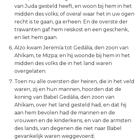
van Juda gesteld heeft, en woon bij hem in het
Titus
midden des volks; of overal waar het in uw ogen
recht is te gaan, ga erheen. En de overste der
Filémon
trawanten gaf hem reiskost en een geschenk,
en liet hem gaan.
Hebreeën
Alzo kwam Jeremía tot Gedália, den zoon van
Jakobus
Ahíkam, te Mizpa; en hij woonde bij hem in het
midden des volks die in het land waren
1 Petrus
overgelaten.
Toen nu alle oversten der heiren, die in het veld
2 Petrus
waren, zij en hun mannen, hoorden dat de
koning van Babel Gedália, den zoon van
1 Johannes
Ahíkam, over het land gesteld had, en dat hij
aan hem bevolen had de mannen en de
2 Johannes
vrouwen en de kinderkens, en van de armsten
des lands, van degenen die niet naar Babel
3 Johannes
gevankelijk waren weggevoerd;