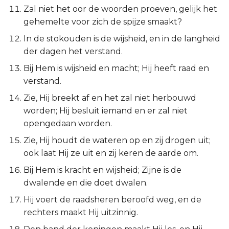
Zal niet het oor de woorden proeven, gelijk het
Titus
gehemelte voor zich de spijze smaakt?
Filémon
In de stokouden is de wijsheid, en in de langheid
der dagen het verstand.
Hebreeën
Bij Hem is wijsheid en macht; Hij heeft raad en
verstand.
Jakobus
Zie, Hij breekt af en het zal niet herbouwd
worden; Hij besluit iemand en er zal niet
1 Petrus
opengedaan worden.
2 Petrus
Zie, Hij houdt de wateren op en zij drogen uit;
ook laat Hij ze uit en zij keren de aarde om.
1 Johannes
Bij Hem is kracht en wijsheid; Zijne is de
dwalende en die doet dwalen.
2 Johannes
Hij voert de raadsheren beroofd weg, en de
3 Johannes
rechters maakt Hij uitzinnig.