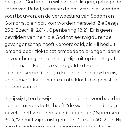
hetgeen God in puin wil hebben liggen, getuige de
toren van Babel, waaraan de bouwers niet konden
voortbouwen, en de verwoesting van Sodom en
Gomorra, die nooit kon worden hersteld. Zie Jesaja
25:2, Ezechiël 26:14, Openbaring 18:21. Er is geen
bevrijden van hen, die God tot eeuwigdurende
gevangenschap heeft veroordeeld, als Hij besluit
iemand door ziekte tot armoede te brengen, dan is
er voor hem geen opening. Hij sluit op in het graf,
en niemand kan deze verzegelde deuren
openbreken in de hel, in ketenen en in duisternis,
en niemand kan over de grote kloof, die gevestigd
is, heen komen.
II. Hij wijst, ten bewijze hiervan, op een voorbeeld in
de natuur vers 15. Hij heeft "de wateren onder Zijn
bevel, heeft ze in een kleed gebonden," Spreuken
30:4, "ze met Zijn vuist gemeten," Jesaja 40:12, en Hij
kan de kinderen van de mensen straffen, hetzij