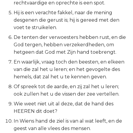
rechtvaardige en oprechte is een spot.
2 Korinthe
Hij is een verachte fakkel, naar de mening
desgenen die gerust is; hij is gereed met den
Galaten
voet te struikelen.
De tenten der verwoesters hebben rust, en die
Éfeze
God tergen, hebben verzekerdheden, om
hetgeen dat God met Zijn hand toebrengt.
Filipenzen
En waarlijk, vraag toch den beesten, en elkeen
Kolossenzen
van die zal het u leren; en het gevogelte des
hemels, dat zal het u te kennen geven.
1 Thessalonicenzen
Of spreek tot de aarde, en zij zal het u leren;
ook zullen het u de vissen der zee vertellen.
2 Thessalonicenzen
Wie weet niet uit al deze, dat de hand des
1 Timótheüs
HEEREN dit doet?
In Wiens hand de ziel is van al wat leeft, en de
2 Timótheüs
geest van alle vlees des mensen.