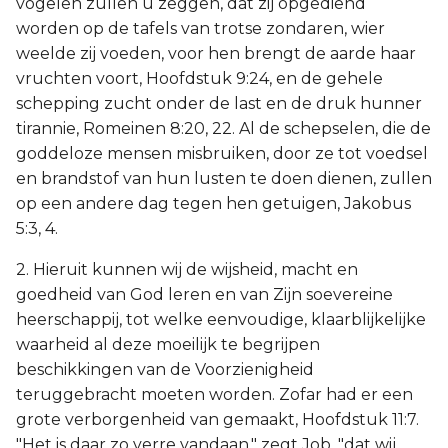
vogelen zullen u zeggen, dat zij opgediend
worden op de tafels van trotse zondaren, wier
weelde zij voeden, voor hen brengt de aarde haar
vruchten voort, Hoofdstuk 9:24, en de gehele
schepping zucht onder de last en de druk hunner
tirannie, Romeinen 8:20, 22. Al de schepselen, die de
goddeloze mensen misbruiken, door ze tot voedsel
en brandstof van hun lusten te doen dienen, zullen
op een andere dag tegen hen getuigen, Jakobus
5:3, 4.
2. Hieruit kunnen wij de wijsheid, macht en
goedheid van God leren en van Zijn soevereine
heerschappij, tot welke eenvoudige, klaarblijkelijke
waarheid al deze moeilijk te begrijpen
beschikkingen van de Voorzienigheid
teruggebracht moeten worden. Zofar had er een
grote verborgenheid van gemaakt, Hoofdstuk 11:7.
"Het is daar zo verre vandaan," zegt Job, "dat wij