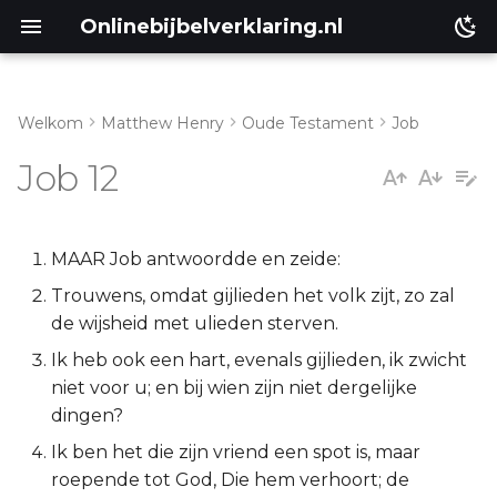
Onlinebijbelverklaring.nl
Welkom
Matthew Henry
Oude Testament
Job
Inleiding
Matthéüs
Job 12
Job 12:1-5
Markus
Job 12:6-11
Lukas
MAAR Job antwoordde en zeide:
Trouwens, omdat gijlieden het volk zijt, zo zal
Job 12:12-25
Johannes
de wijsheid met ulieden sterven.
Ik heb ook een hart, evenals gijlieden, ik zwicht
Handelingen
niet voor u; en bij wien zijn niet dergelijke
dingen?
Romeinen
Ik ben het die zijn vriend een spot is, maar
1 Korinthe
roepende tot God, Die hem verhoort; de