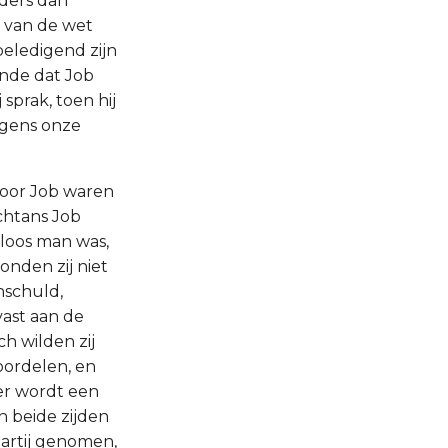
nders dan
g van de wet
beledigend zijn
ende dat Job
sprak, toen hij
jegens onze
k voor Job waren
ochtans Job
loos man was,
onden zij niet
onschuld,
vast aan de
h wilden zij
oordelen, en
mer wordt een
n beide zijden
partij genomen,