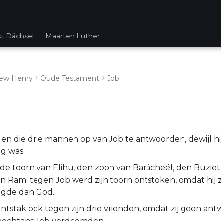
st Dächsel
Maarten Luther
ew Henry
Oude Testament
Job
n die drie mannen op van Job te antwoorden, dewijl hij
ig was.
de toorn van Elihu, den zoon van Barácheël, den Buziet
n Ram; tegen Job werd zijn toorn ontstoken, omdat hij z
igde dan God.
ontstak ook tegen zijn drie vrienden, omdat zij geen an
nochtans Job verdoemden.