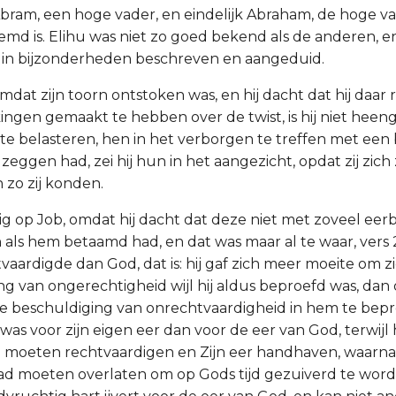
bram, een hoge vader, en eindelijk Abraham, de hoge v
md is. Elihu was niet zo goed bekend als de anderen, 
 in bijzonderheden beschreven en aangeduid.
 omdat zijn toorn ontstoken was, en hij dacht dat hij daar
ingen gemaakt te hebben over de twist, is hij niet he
te belasteren, hen in het verborgen te treffen met een
 zeggen had, zei hij hun in het aangezicht, opdat zij zic
 zo zij konden.
rnig op Job, omdat hij dacht dat deze niet met zoveel ee
als hem betaamd had, en dat was maar al te waar, vers 2,
vaardigde dan God, dat is: hij gaf zich meer moeite om z
ing van ongerechtigheid wijl hij aldus beproefd was, da
e beschuldiging van onrechtvaardigheid in hem te beproe
s voor zijn eigen eer dan voor de eer van God, terwijl h
 moeten rechtvaardigen en Zijn eer handhaven, waarna h
d moeten overlaten om op Gods tijd gezuiverd te word