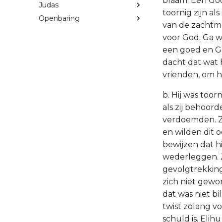
blaam. Een God
Judas
toornig zijn a
Openbaring
van de zachtmo
voor God. Ga we
een goed en God
dacht dat wat h
vrienden, om h
b. Hij was toorn
als zij behoord
verdoemden. Zi
en wilden dit o
bewijzen dat hi
wederleggen. Z
gevolgtrekking
zich niet gewo
dat was niet b
twist zolang vo
schuld is. Eli