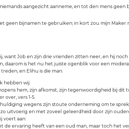
k niemands aangezicht aanneme, en tot den mens geen 
et geen bijnamen te gebruiken; in kort zou mijn Maker
rij, want Job en zijn drie vrienden zitten neer, en hij noch
, daarom is het nu het juiste ogenblik voor een moder
treden, en Elihu is die man.
uk hebben wij:
 nopens hem, zijn afkomst, zijn tegenwoordigheid bij dit 
r over, vers 1-5.
tschuldiging wegens zijn stoute onderneming om te spre
s zo uitvoerig en met zoveel geleerdheid door zijn ouder
ij voert aan:
 niet de ervaring heeft van een oud man, maar toch het v