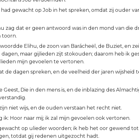
 had gewacht op Job in het spreken, omdat zij ouder v
ihu zag dat er geen antwoord was in den mond van die d
n toorn.
woordde Elihu, de zoon van Barácheël, de Buziet, en zei
 dagen, maar gijlieden zijt stokouden; daarom heb ik 
lieden mijn gevoelen te vertonen.
aat de dagen spreken, en de veelheid der jaren wijsheid
de Geest, Die in den mens is, en de inblazing des Almacht
verstandig.
ijn niet wijs, en de ouden verstaan het recht niet.
ik: Hoor naar mij; ik zal mijn gevoelen ook vertonen.
b gewacht op ulieder woorden; ik heb het oor gewend tot
en, totdat gij redenen uitgezocht hadt.