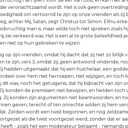
vruchtig hart ijvert voor de eer van God, en kan niet a
ls die veronachtzaamd wordt. Het is ook geen overtredin
edigheid om vertoornd te zijn op onze vrienden als zij 
g, achter Mij, Satan, zegt Christus tot Simon. Elihu erk
vruchtig man is, maar wilde toch niet spreken zoals hij 
ij zei verkeerd was. Het is een al te grote beleefdheid 
en niet op hun gebreken te wijzen.
ig op zijn vrienden, omdat hij dacht dat zij niet zo billij
en te zijn, vers 3, omdat zij, geen antwoord vindende, n
j hadden uitgemaakt dat hij een huichelaar, een godde
ordeel over hem niet herroepen, niet wijzigen, en toch k
j dit was, noch het getuigenis, dat hij bijbracht van zijn 
ij konden de premissen niet bewijzen, en hielden toch 
. Zij konden zijn argumenten niet beantwoorden, en toc
nnen geven, terecht of ten onrechte wilden zij hem ver
illijk. Zelden wordt een twist begonnen, en nog zeldza
ortgezet als die twist voortgezet werd, zonder dat er aa
hu heeft - zoals het een moderateur betaamt - niemands 