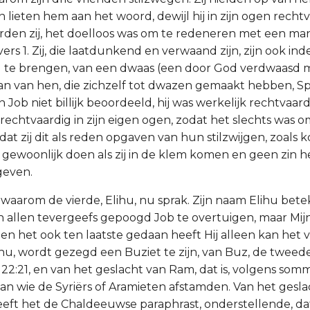
lieten hem aan het woord, dewijl hij in zijn ogen rechtv
rden zij, het doelloos was om te redeneren met een man
, vers 1. Zij, die laatdunkend en verwaand zijn, zijn ook in
g te brengen, van een dwaas (een door God verdwaasd m
n van hen, die zichzelf tot dwazen gemaakt hebben, Sp
 Job niet billijk beoordeeld, hij was werkelijk rechtvaar
 rechtvaardig in zijn eigen ogen, zodat het slechts was 
dat zij dit als reden opgaven van hun stilzwijgen, zoals k
 gewoonlijk doen als zij in de klem komen en geen zin 
geven.
, waarom de vierde, Elihu, nu sprak. Zijn naam Elihu bet
den allen tevergeefs gepoogd Job te overtuigen, maar Mijn 
 en het ook ten laatste gedaan heeft Hij alleen kan het 
lihu, wordt gezegd een Buziet te zijn, van Buz, de tweed
 22:21, en van het geslacht van Ram, dat is, volgens som
 van wie de Syriërs of Aramieten afstamden. Van het gesl
eft het de Chaldeeuwse paraphrast, onderstellende, dat