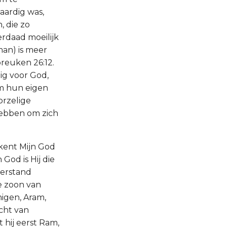
aardig was,
, die zo
derdaad moeilijk
an) is meer
reuken 26:12.
dig voor God,
om hun eigen
orzelige
hebben om zich
ekent Mijn God
God is Hij die
verstand
e zoon van
migen, Aram,
acht van
 hij eerst Ram,