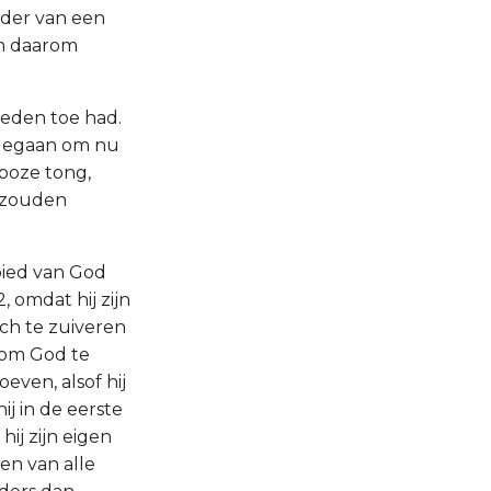
ader van een
en daarom
 reden toe had.
engegaan om nu
 boze tong,
h zouden
rbied van God
 omdat hij zijn
ich te zuiveren
n om God te
ven, alsof hij
ij in de eerste
ij zijn eigen
en van alle