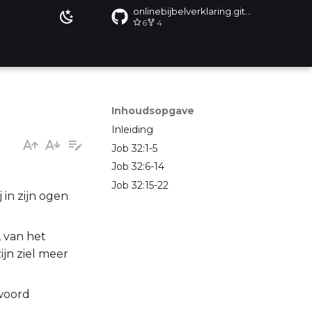
onlinebijbelverklaring.github.io
6
4
Inhoudsopgave
Inleiding
Job 32:1-5
Job 32:6-14
Job 32:15-22
 in zijn ogen
, van het
ijn ziel meer
twoord