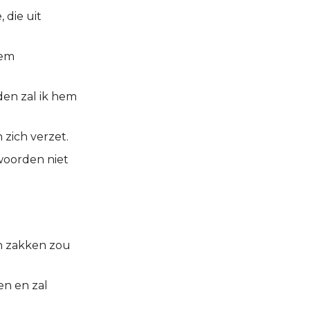
 die uit
hem
den zal ik hem
 zich verzet.
twoorden niet
.
ren zakken zou
nen en zal