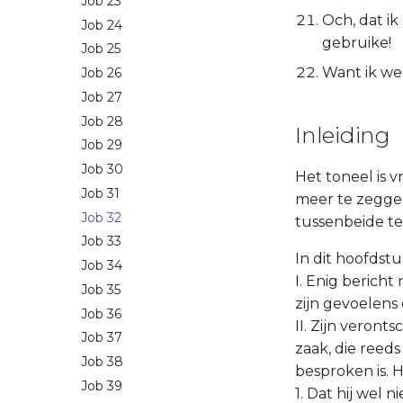
Job 23
Och, dat i
Job 24
gebruike!
Job 25
Want ik we
Job 26
Job 27
Job 28
Inleiding
Job 29
Job 30
Het toneel is v
Job 31
meer te zeggen
Job 32
tussenbeide te 
Job 33
In dit hoofdst
Job 34
I. Enig bericht
Job 35
zijn gevoelens e
Job 36
II. Zijn veron
Job 37
zaak, die reed
Job 38
besproken is. H
Job 39
1. Dat hij wel