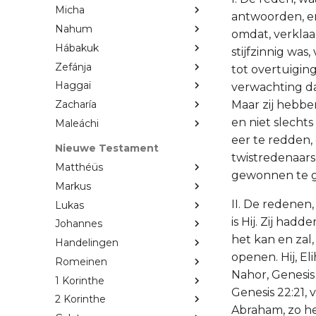
Micha
antwoorden, en 
Nahum
omdat, verklaa
Hábakuk
stijfzinnig was
Zefánja
tot overtuigin
Haggaï
verwachting da
Maar zij hebben
Zacharía
en niet slechts
Maleáchi
eer te redden, 
Nieuwe Testament
twistredenaars
Matthéüs
gewonnen te 
Markus
II. De redenen
Lukas
is Hij. Zij had
Johannes
het kan en zal,
Handelingen
openen. Hij, E
Romeinen
Nahor, Genesis
1 Korinthe
Genesis 22:21,
2 Korinthe
Abraham, zo he