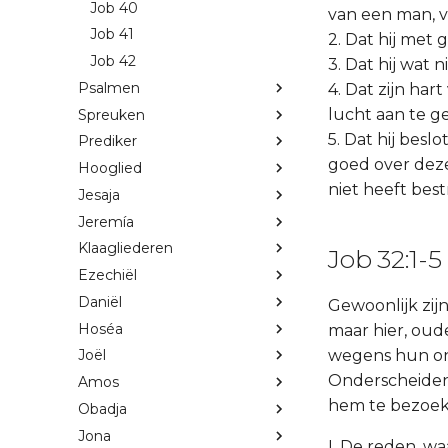
Job 40
van een man, ve
Job 41
2. Dat hij met 
Job 42
3. Dat hij wat 
Psalmen
4. Dat zijn ha
lucht aan te ge
Spreuken
5. Dat hij besl
Prediker
goed over dez
Hooglied
niet heeft best
Jesaja
Jeremía
Klaagliederen
Job 32:1-5
Ezechiël
Daniël
Gewoonlijk zij
Hoséa
maar hier, oude
wegens hun onb
Joël
Onderscheiden
Amos
hem te bezoeke
Obadja
Jona
I. De reden, wa