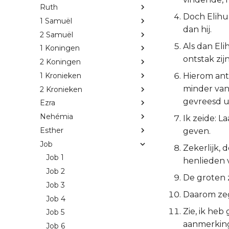
Ruth
Doch Elihu
1 Samuël
dan hij.
2 Samuël
Als dan El
1 Koningen
ontstak zij
2 Koningen
1 Kronieken
Hierom ant
minder van
2 Kronieken
gevreesd u
Ezra
Nehémia
Ik zeide: L
Esther
geven.
Job
Zekerlijk, 
Job 1
henlieden 
Job 2
De groten z
Job 3
Daarom zeg 
Job 4
Zie, ik he
Job 5
aanmerking
Job 6