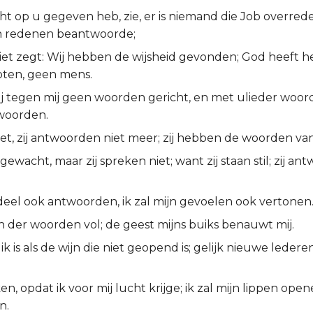
cht op u gegeven heb, zie, er is niemand die Job overrede,
jn redenen beantwoorde;
niet zegt: Wij hebben de wijsheid gevonden; God heeft 
ten, geen mens.
ij tegen mij geen woorden gericht, en met ulieder woor
woorden.
tzet, zij antwoorden niet meer; zij hebben de woorden van
gewacht, maar zij spreken niet; want zij staan stil; zij an
 deel ook antwoorden, ik zal mijn gevoelen ook vertonen
n der woorden vol; de geest mijns buiks benauwt mij.
uik is als de wijn die niet geopend is; gelijk nieuwe lede
ken, opdat ik voor mij lucht krijge; ik zal mijn lippen ope
n.