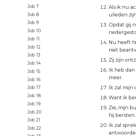
Job 7
Als ik nu a
Job 8
ulieden zi
Job 9
Opdat gij 
Job 10
nedergesto
Job 11
Nu heeft h
Job 12
niet beant
Job 13
Zij zijn on
Job 14
Ik heb dan 
Job 15
meer.
Job 16
Ik zal mijn
Job 17
Job 18
Want ik be
Job 19
Zie, mijn b
Job 20
hij bersten.
Job 21
Ik zal spre
Job 22
antwoorde