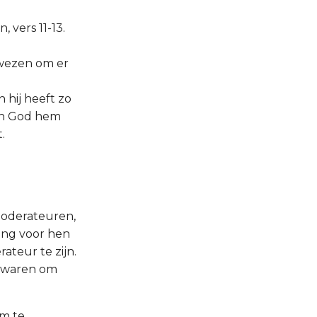
 vers 11-13.
 wezen om er
n hij heeft zo
en God hem
.
moderateuren,
fing voor hen
teur te zijn.
 waren om
em te