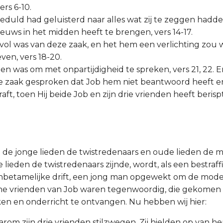
rs 6-10.
geduld had geluisterd naar alles wat zij te zeggen hadden,
nieuws in het midden heeft te brengen, vers 14-17.
rt vol was van deze zaak, en het hem een verlichting zou
ven, vers 18-20.
oten was om met onpartijdigheid te spreken, vers 21, 22. E
e zaak gesproken dat Job hem niet beantwoord heeft 
raft, toen Hij beide Job en zijn drie vrienden heeft berispt
n de jonge lieden de twistredenaars en oude lieden de 
 lieden de twistredenaars zijnde, wordt, als een bestraf
etamelijke drift, een jong man opgewekt om de modera
e vrienden van Job waren tegenwoordig, die gekomen
n en onderricht te ontvangen. Nu hebben wij hier:
arom zijn drie vrienden stilzwegen. Zij hielden op van h