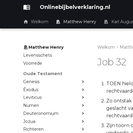
Onlinebijbelverklaring.nl
Welkom
Matthew Henry
Karl Augu
Matthew Henry
Welkom
Matth
Levensschets
Job 32
Voorrede
Oude Testament
Genesis
TOEN hielde
Éxodus
rechtvaard
Leviticus
Zo ontstak 
Numeri
geslacht va
Deuteronomium
rechtvaard
Jozua
Zijn toorn 
Richteren
vindende, 