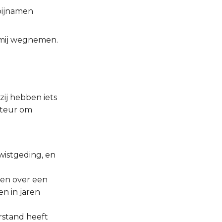
bijnamen
 mij wegnemen.
 zij hebben iets
ateur om
twistgeding, en
ken over een
en in jaren
erstand heeft