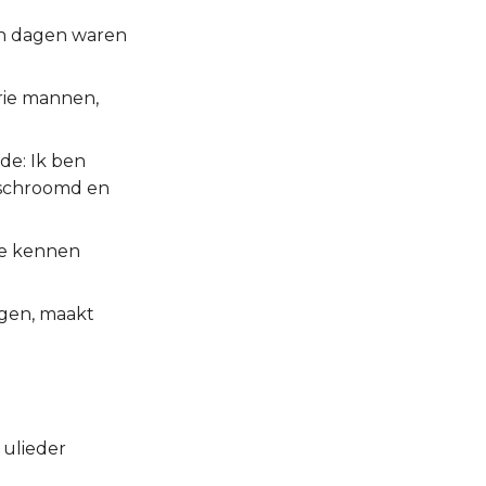
an dagen waren
rie mannen,
de: Ik ben
geschroomd en
 te kennen
igen, maakt
 ulieder