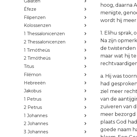
Galaten
hoog, daarna A
Éfeze
menigte, genoe
Filipenzen
wordt hij meer
Kolossenzen
1. Elihu sprak,
1 Thessalonicenzen
Na zijn opmerk
2 Thessalonicenzen
de twistenden 
1 Timótheüs
maar wat hij te
2 Timótheüs
rechtvaardigen
Titus
Filémon
a. Hij was too
Hebreeën
had gesproken 
Jakobus
ziel meer recht
van de aantijg
1 Petrus
zuiveren van d
2 Petrus
meer bezorgd wa
1 Johannes
plaats God had
2 Johannes
goede naam ha
3 Johannes