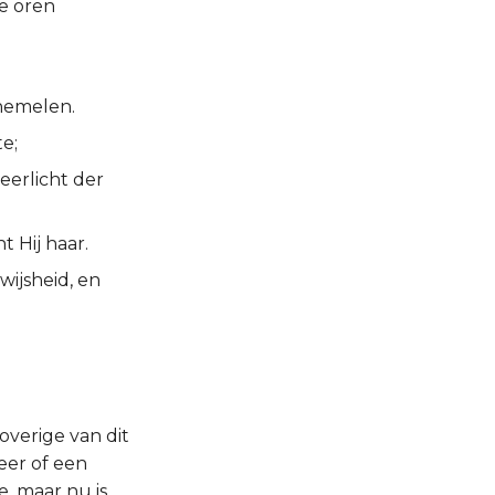
e oren
 hemelen.
e;
eerlicht der
t Hij haar.
wijsheid, en
 overige van dit
eer of een
, maar nu is