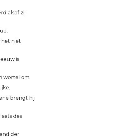
d alsof zij
oud.
 het niet
leeuw is
en wortel om.
ijke.
gene brengt hij
laats des
land der