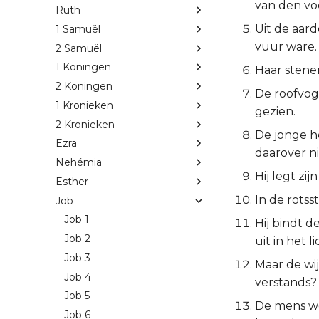
van den vo
Ruth
Uit de aard
1 Samuël
vuur ware.
2 Samuël
1 Koningen
Haar stenen
2 Koningen
De roofvoge
1 Kronieken
gezien.
2 Kronieken
De jonge h
Ezra
daarover n
Nehémia
Hij legt zi
Esther
In de rotss
Job
Job 1
Hij bindt d
Job 2
uit in het li
Job 3
Maar de wij
Job 4
verstands?
Job 5
De mens we
Job 6