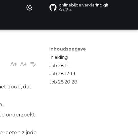
onlinebijbelverklaring.github.io
6
4
Inhoudsopgave
Inleiding
Job 28:1-11
Job 28:12-19
Job 28:20-28
het goud, dat
n.
rste onderzoekt
vergeten zijnde