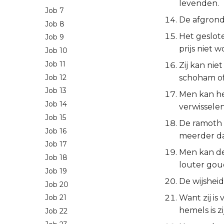
levenden.
Job 7
De afgrond z
Job 8
Het geslot
Job 9
prijs niet
Job 10
Job 11
Zij kan nie
Job 12
schoham of 
Job 13
Men kan het
Job 14
verwissele
Job 15
De ramoth e
Job 16
meerder da
Job 17
Men kan den
Job 18
louter goud
Job 19
De wijsheid
Job 20
Want zij is
Job 21
hemels is z
Job 22