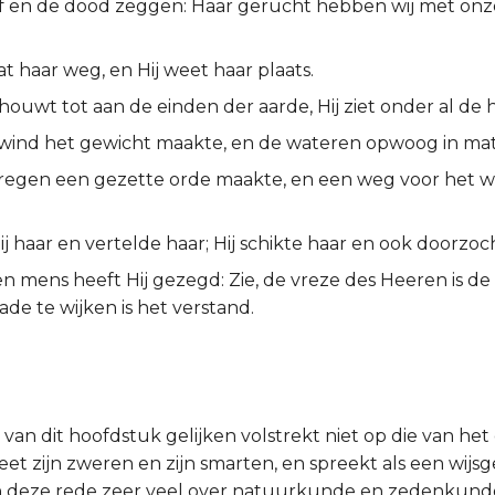
f en de dood zeggen: Haar gerucht hebben wij met onz
t haar weg, en Hij weet haar plaats.
houwt tot aan de einden der aarde, Hij ziet onder al de
n wind het gewicht maakte, en de wateren opwoog in mat
n regen een gezette orde maakte, en een weg voor het w
j haar en vertelde haar; Hij schikte haar en ook doorzoch
n mens heeft Hij gezegd: Zie, de vreze des Heeren is de 
de te wijken is het verstand.
n van dit hoofdstuk gelijken volstrekt niet op die van het
et zijn zweren en zijn smarten, en spreekt als een wijsg
s in deze rede zeer veel over natuurkunde en zedenkunde