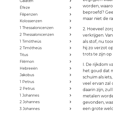
Galaten
worden, waar
Éfeze
beproefd? Gee
Filipenzen
maar niet de r
Kolossenzen
1 Thessalonicenzen
2. Hoeveel zor
2 Thessalonicenzen
verkrijgen. Van
1 Timótheüs
als stof, nu to
hij zo verzot 
2 Timótheüs
trots te zijn o
Titus
Filémon
I. De rijkdom 
Hebreeën
het goud dat m
Jakobus
schuim als iet
1 Petrus
veel ervan zal
2 Petrus
daarin zijn, zu
1 Johannes
metalen worden
2 Johannes
gevonden, waar
een grote weld
3 Johannes