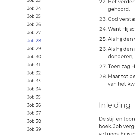
Job 23
Het verder
Job 24
gehoord.
Job 25
God verstaa
Job 26
Want Hij sc
Job 27
Als Hij de
Job 28
Job 29
Als Hij de
donderen,
Job 30
Job 31
Toen zag Hi
Job 32
Maar tot de
Job 33
van het kwa
Job 34
Job 35
Inleiding
Job 36
Job 37
De stijl en too
Job 38
boek. Job verge
Job 39
virtuoos. Er i