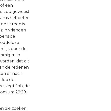
 of een
erd zou geweest
an is het beter
 deze rede is
zijn vrienden
pens de
goddeloze
nlijk door de
mmigen in
orden, dat dit
van de redenen
ten er noch
 Job de
e, zegt Job, de
nomium 29:29.
sen die zoeken