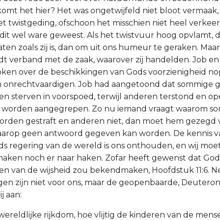
komt het hier? Het was ongetwijfeld niet bloot vermaak,
het twistgeding, ofschoon het misschien niet heel verke
t dit wel ware geweest. Als het twistvuur hoog opvlamt, d
aten zoals zij is, dan om uit ons humeur te geraken. Maar
t verband met de zaak, waarover zij handelden. Job en 
ken over de beschikkingen van Gods voorzienigheid no
 onrechtvaardigen. Job had aangetoond dat sommige 
n sterven in voorspoed, terwijl anderen terstond en ope
 worden aangegrepen. Zo nu iemand vraagt waarom so
orden gestraft en anderen niet, dan moet hem gezegd w
 waarop geen antwoord gegeven kan worden. De kennis 
ods regering van de wereld is ons onthouden, en wij moe
maken noch er naar haken. Zofar heeft gewenst dat God
 van de wijsheid zou bekendmaken, Hoofdstuk 11:6. Ne
en zijn niet voor ons, maar de geopenbaarde, Deutero
j aan:
 wereldlijke rijkdom, hoe vlijtig de kinderen van de men