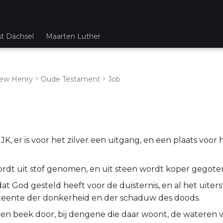
st Dächsel
Maarten Luther
ew Henry
Oude Testament
Job
, er is voor het zilver een uitgang, en een plaats voor 
ordt uit stof genomen, en uit steen wordt koper gegote
at God gesteld heeft voor de duisternis, en al het uite
esteente der donkerheid en der schaduw des doods.
een beek door, bij dengene die daar woont, de wateren 