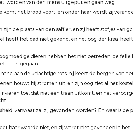
et, worden van den mens uitgeput en gaan weg.
e komt het brood voort, en onder haar wordt zij verander
 zijn de plaats van den saffier, en zij heeft stofjes van g
l heeft het pad niet gekend, en het oog der kraai heeft
oogmoedige dieren hebben het niet betreden, de felle 
iet heen gegaan.
jn hand aan de keiachtige rots, hij keert de bergen van d
tenen houwt hij stromen uit, en zijn oog ziet al het kostel
e rivieren toe, dat niet een traan uitkomt, en het verbor
cht.
sheid, vanwaar zal zij gevonden worden? En waar is de p
et haar waarde niet, en zij wordt niet gevonden in het 