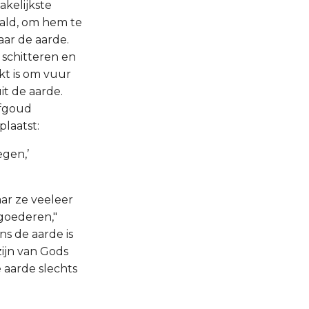
akelijkste
ald, om hem te
aar de aarde.
 schitteren en
ikt is om vuur
t de aarde.
ofgoud
laatst:
egen,’
aar ze veeleer
 goederen,"
ens de aarde is
zijn van Gods
e aarde slechts