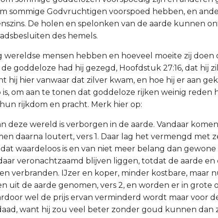
om sommige Godvruchtigen voorspoed hebben, en and
nszins. De holen en spelonken van de aarde kunnen o
aadsbesluiten des hemels.
g wereldse mensen hebben en hoeveel moeite zij doen 
 de goddeloze had hij gezegd, Hoofdstuk 27:16, dat hij z
ont hij hier vanwaar dat zilver kwam, en hoe hij er aan ge
op is, om aan te tonen dat goddeloze rijken weinig rede
p hun rijkdom en pracht. Merk hier op:
van deze wereld is verborgen in de aarde. Vandaar komen 
en daarna loutert, vers 1. Daar lag het vermengd met zee
s, dat waardeloos is en van niet meer belang dan gewone
 daar veronachtzaamd blijven liggen, totdat de aarde en
llen verbranden. IJzer en koper, minder kostbare, maar n
 uit de aarde genomen, vers 2, en worden er in grote 
door wel de prijs ervan verminderd wordt maar voor de
aad, want hij zou veel beter zonder goud kunnen dan zo