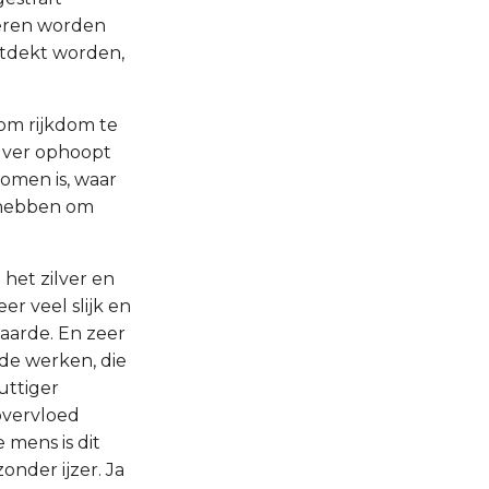
eren worden
ntdekt worden,
om rijkdom te
ilver ophoopt
komen is, waar
n hebben om
het zilver en
r veel slijk en
 aarde. En zeer
 de werken, die
uttiger
overvloed
 mens is dit
nder ijzer. Ja