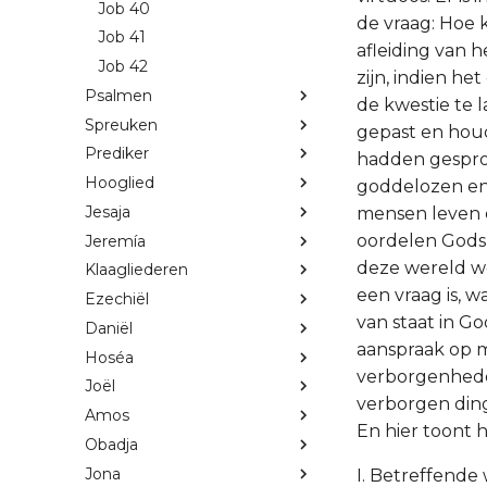
Job 40
de vraag: Hoe 
Job 41
afleiding van 
Job 42
zijn, indien he
Psalmen
de kwestie te l
Spreuken
gepast en houd
Prediker
hadden gespro
Hooglied
goddelozen en
Jesaja
mensen leven e
oordelen Gods
Jeremía
deze wereld w
Klaagliederen
een vraag is,
Ezechiël
van staat in G
Daniël
aanspraak op 
Hoséa
verborgenheden
Joël
verborgen ding
Amos
En hier toont hi
Obadja
Jona
I. Betreffende