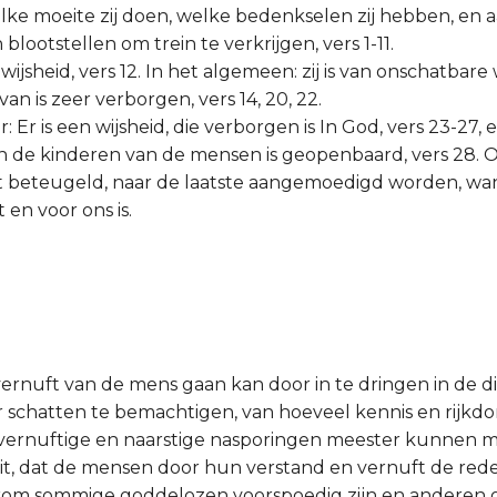
lke moeite zij doen, welke bedenkselen zij hebben, en 
 blootstellen om trein te verkrijgen, vers 1-11.
wijsheid, vers 12. In het algemeen: zij is van onschatbare w
van is zeer verborgen, vers 14, 20, 22.
: Er is een wijsheid, die verborgen is In God, vers 23-27, e
aan de kinderen van de mensen is geopenbaard, vers 28. 
 beteugeld, naar de laatste aangemoedigd worden, wan
 en voor ons is.
 vernuft van de mens gaan kan door in te dringen in de 
 schatten te bemachtigen, van hoeveel kennis en rijk
 vernuftige en naarstige nasporingen meester kunnen 
uit, dat de mensen door hun verstand en vernuft de r
rom sommige goddelozen voorspoedig zijn en anderen g