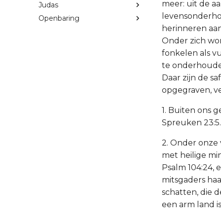
meer: uit de a
Judas
levensonderho
Openbaring
herinneren aan 
Onder zich word
fonkelen als vu
te onderhouden
Daar zijn de s
opgegraven, ve
1. Buiten ons g
Spreuken 23:5.
2. Onder onze 
met heilige mi
Psalm 104:24, en
mitsgaders haa
schatten, die d
een arm land is