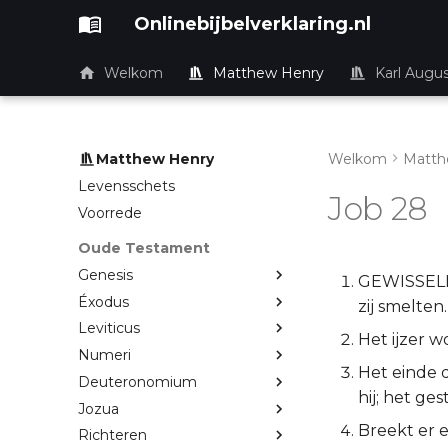
Onlinebijbelverklaring.nl
Welkom
Matthew Henry
Karl Augu
Matthew Henry
Welkom
Matth
Levensschets
Job 28
Voorrede
Oude Testament
Genesis
GEWISSELIJK
Éxodus
zij smelten.
Leviticus
Het ijzer w
Numeri
Het einde d
Deuteronomium
hij; het g
Jozua
Breekt er 
Richteren