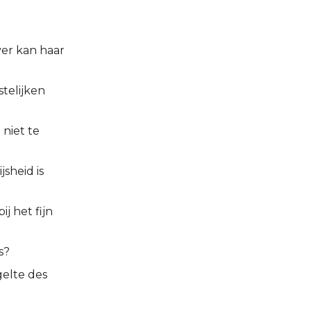
ver kan haar
stelijken
 niet te
sheid is
j het fijn
s?
gelte des