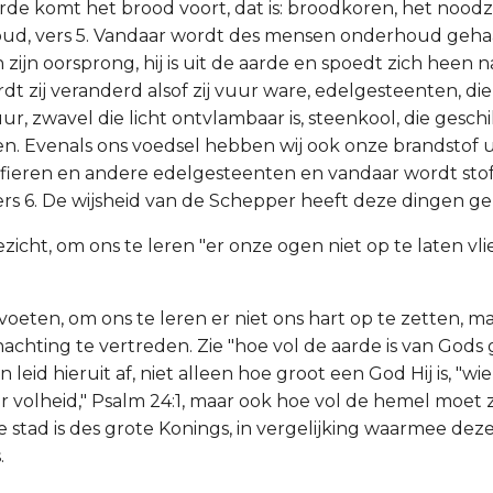
arde komt het brood voort, dat is: broodkoren, het noodz
ud, vers 5. Vandaar wordt des mensen onderhoud geha
zijn oorsprong, hij is uit de aarde en spoedt zich heen n
t zij veranderd alsof zij vuur ware, edelgesteenten, die
ur, zwavel die licht ontvlambaar is, steenkool, die gesch
. Evenals ons voedsel hebben wij ook onze brandstof ui
affieren en andere edelgesteenten en vandaar wordt st
rs 6. De wijsheid van de Schepper heeft deze dingen gep
ezicht, om ons te leren "er onze ogen niet op te laten vli
voeten, om ons te leren er niet ons hart op te zetten, m
nachting te vertreden. Zie "hoe vol de aarde is van Gods
 leid hieruit af, niet alleen hoe groot een God Hij is, "wi
r volheid," Psalm 24:1, maar ook hoe vol de hemel moet 
e stad is des grote Konings, in vergelijking waarmee dez
.