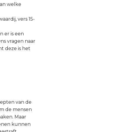
aan welke
aardij, vers 15-
n er is een
Ons vragen naar
t deze is het
diepten van de
dom de mensen
maken. Maar
edenen kunnen
estraft