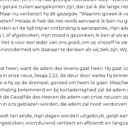
n getale zullen aangekomen zijn, dan zal ik die lange rei
aar nu verbetert hij dit gezegde. "Waarom spreek ik van
en? Helaas, ik heb die reis reeds aanvaard, ik ben nu
rden en de tijd mijner ontbinding is aanstaande, mijn ad
 1, of afgebroken, mijn moed is gezonken, ik ben al als i
Het is voor een ieder van ons goed, om op onszelf te zie
nzonderheid om daaraan te denken als wij ziek zijn. Wij 
aat heen, want de adem des levens gaat heen. Hij gaat 
is in onze neus, Jesaja 2:22, de deur door welke hij bin
ar is hij op de drempel, gereed om heen te gaan. Misschi
emhaling belemmerd en bij kortademigheid zal de adem
 de Gezalfde des Heeren de adem van onze neuzen zijn,
en in ons geblazen worden, die adem zal nooit verdorven
oedt ten einde, mijn dagen worden uitgeblust, gelijk een
angestoken, voortdurend verteert en afbrandt en lang