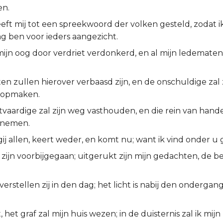
en.
eft mij tot een spreekwoord der volken gesteld, zodat i
g ben voor ieders aangezicht.
ijn oog door verdriet verdonkerd, en al mijn ledematen 
en zullen hierover verbaasd zijn, en de onschuldige zal
 opmaken.
vaardige zal zijn weg vasthouden, en die rein van handen 
enemen.
ij allen, keert weder, en komt nu; want ik vind onder u 
zijn voorbijgegaan; uitgerukt zijn mijn gedachten, de be
erstellen zij in den dag; het licht is nabij den onderg
, het graf zal mijn huis wezen; in de duisternis zal ik mij