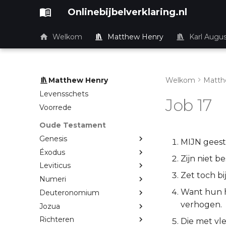
Onlinebijbelverklaring.nl
Welkom
Matthew Henry
Karl Augu
Matthew Henry
Welkom
Matth
Levensschets
Job 17
Voorrede
Oude Testament
Genesis
MIJN geest 
Éxodus
Zijn niet b
Leviticus
Zet toch bij
Numeri
Want hun h
Deuteronomium
verhogen.
Jozua
Richteren
Die met vl