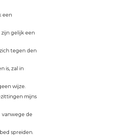
k een
zijn gelijk een
 zich tegen den
is, zal in
geen wijze.
zittingen mijns
ang vanwege de
n bed spreiden.