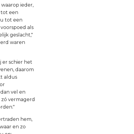
 waarop ieder,
 tot een
nu tot een
 voorspoed als
ijk geslacht,"
eëerd waren
 er schier het
 wenen, daarom
t aldus
oor
 dan vel en
en zó vermagerd
rden."
vertraden hem,
zwaar en zo