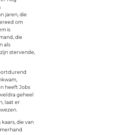
s
 jaren, die
 gereed om
em is
emand, die
n als
zijn stervende,
voortdurend
nenkwam,
en heeft Jobs
 weldra geheel
 laat er
 wezen.
 kaars, die van
zamerhand