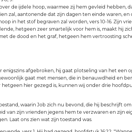
a over de ijdele hoop, waarmee zij hem gevleid hebben, da
en zal, aantonende dat zijn dagen ten einde waren, en 
 hoop in het stof begraven zal worden, vers 10-16. Zijn v
nde, hetgeen zeer smartelijk voor hem is, maakt hij zic
t de dood en het graf, hetgeen hem vertroosting sch
er enigszins afgebroken, hij gaat plotseling van het een 
t gewoonlijk gaat met mensen, die in benauwdheid en be
 hetgeen hier gezegd is, kunnen wij onder drie hoofdp
toestand, waarin Job zich nu bevond, die hij beschrijft o
eid van zijn vrienden jegens hem te verzwaren en zijn e
en. Laat ons zien wat zijn toestand was.
stervende, vers 1. Hij had gezegd, hoofdstuk 16:22. "Wann