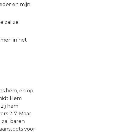
oeder en mijn
e zal ze
amen in het
ens hem, en op
 bidt Hem
 zij hem
ers 2-7. Maar
 zal baren
aanstoots voor