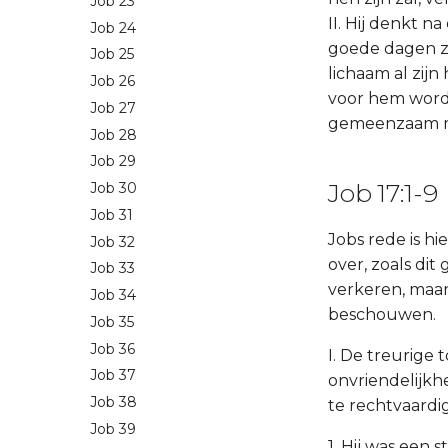
Job 23
II. Hij denkt n
Job 24
goede dagen zi
Job 25
lichaam al zijn
Job 26
voor hem worde
Job 27
gemeenzaam me
Job 28
Job 29
Job 17:1-9
Job 30
Job 31
Jobs rede is hi
Job 32
over, zoals di
Job 33
verkeren, maar
Job 34
beschouwen.
Job 35
Job 36
I. De treurige 
Job 37
onvriendelijkh
Job 38
te rechtvaardig
Job 39
1. Hij was een 