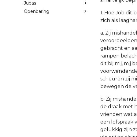
smartelijk bep
Judas
Openbaring
1. Hoe Job dit 
zich als laagh
a. Zij mishand
veroordeelden 
gebracht en aan
rampen belache
dit bij mij, mi
voorwendende 
scheuren zij m
bewegen de ve
b. Zij mishande
de draak met he
vrienden wat a
een lofspraak 
gelukkig zijn z