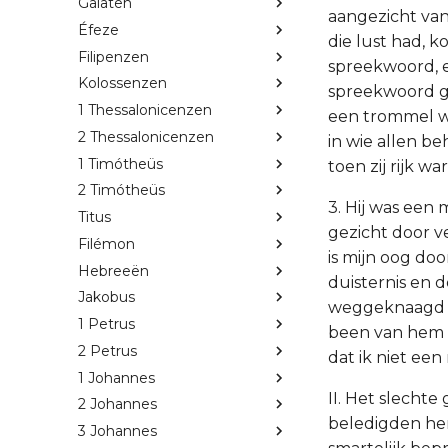
Galaten
aangezicht van
Éfeze
die lust had, 
Filipenzen
spreekwoord, ee
Kolossenzen
spreekwoord ge
1 Thessalonicenzen
een trommel was
2 Thessalonicenzen
in wie allen b
1 Timótheüs
toen zij rijk wa
2 Timótheüs
3. Hij was een 
Titus
gezicht door v
Filémon
is mijn oog do
Hebreeën
duisternis en d
Jakobus
weggeknaagd wa
1 Petrus
been van hem o
2 Petrus
dat ik niet e
1 Johannes
II. Het slechte
2 Johannes
beledigden hem
3 Johannes