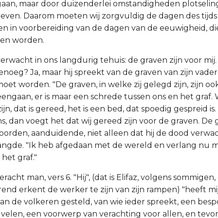
tgaan, maar door duizenderlei omstandigheden plotselin
 leven. Daarom moeten wij zorgvuldig de dagen des tijd
n in voorbereiding van de dagen van de eeuwigheid, di
len worden.
erwacht in ons langdurig tehuis: de graven zijn voor mij
enoeg? Ja, maar hij spreekt van de graven van zijn vader
oet worden. "De graven, in welke zij gelegd zijn, zijn ook
eengaan, er is maar een schrede tussen ons en het graf. 
n, dat is gereed, het is een bed, dat spoedig gespreid is.
, dan voegt het dat wij gereed zijn voor de graven. De g
oorden, aanduidende, niet alleen dat hij de dood verwa
rlangde. "Ik heb afgedaan met de wereld en verlang nu m
het graf."
eracht man, vers 6. "Hij", (dat is Elifaz, volgens sommigen,
rend erkent de werker te zijn van zijn rampen) "heeft mi
n de volkeren gesteld, van wie ieder spreekt, een bespo
velen, een voorwerp van verachting voor allen, en tevore