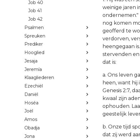
Job 40
weinige jaren i
Job 41
ondernemen." M
Job 42
nog komen moet
Psalmen
geofferd te wo
Spreuken
verdorven, vers
Prediker
heengegaan is. 
Hooglied
stervenden en i
Jesaja
dat is:
Jeremía
a. Ons leven g
Klaagliederen
heen, want hij 
Ezechiël
Genesis 2:7, da
Daniël
kwaal zijn ad
Hoséa
ophouden. Laat
Joël
geestelijk lev
Amos
b. Onze tijd sp
Obadja
dat zij werd a
Jona