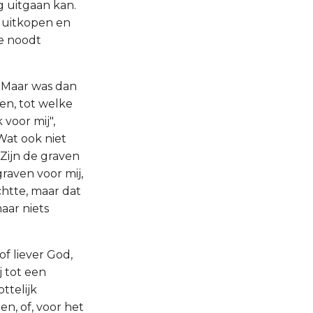
g uitgaan kan.
s uitkopen en
e noodt
. Maar was dan
en, tot welke
 voor mij",
Wat ook niet
 Zijn de graven
raven voor mij,
chtte, maar dat
aar niets
 of liever God,
j tot een
ttelijk
n, of, voor het