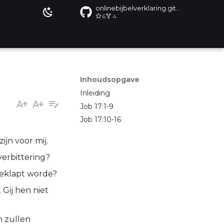
onlinebijbelverklaring.github.io
6
4
Inhoudsopgave
Inleiding
Job 17:1-9
Job 17:10-16
jn voor mij.
 verbittering?
d geklapt worde?
Gij hen niet
n zullen