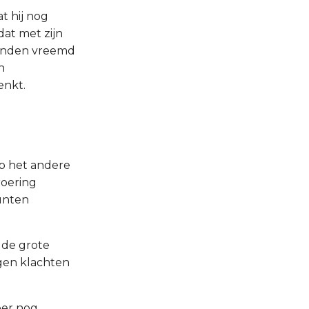
t hij nog
dat met zijn
rienden vreemd
h
enkt.
op het andere
roering
unten
m de grote
igen klachten
eer nog