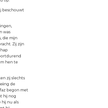
u op:
Hij beschouwt
ingen,
en was
, die mijn
cht. Zij zijn
chap
voortdurend
om hen te
n zij slechts
eiing de
ifaz begon met
t hij nog
 hij nu als