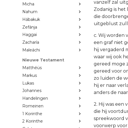
vanzelf zal ui
Micha
Zodanig is het
Nahum
die doorbrenge
Hábakuk
uitgeblust zul
Zefánja
Haggaï
c. Wij worden v
een graf niet g
Zacharía
hij vergaderd m
Maleáchi
waar wij ook h
Nieuwe Testament
gereed moge zij
Matthéüs
gereed voor ons
Markus
zo luiden de w
Lukas
hij er naar ve
Johannes
anders de naar 
Handelingen
2. Hij was een v
Romeinen
die hij voortdu
1 Korinthe
spreekwoord va
2 Korinthe
voorwerp voor 