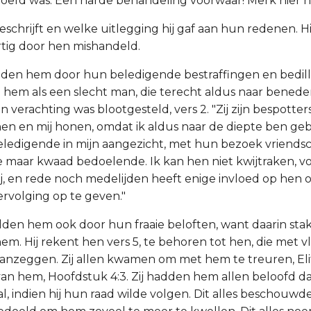
roefd was. Een harde behandeling voorwaar! Merk hier n
beschrijft en welke uitlegging hij gaf aan hun redenen. 
artig door hen mishandeld.
elden hem door hun beledigende bestraffingen en bedill
hem als een slecht man, die terecht aldus naar bened
 verachting was blootgesteld, vers 2. "Zij zijn bespotters
n en mij honen, omdat ik aldus naar de diepte ben gebra
j beledigende in mijn aangezicht, met hun bezoek vriends
maar kwaad bedoelende. Ik kan hen niet kwijtraken, 
ij, en rede noch medelijden heeft enige invloed op hen 
rvolging op te geven."
lden hem ook door hun fraaie beloften, want daarin stake
m. Hij rekent hen vers 5, te behoren tot hen, die met vl
anzeggen. Zij allen kwamen om met hem te treuren, El
van hem, Hoofdstuk 4:3. Zij hadden hem allen beloofd da
al, indien hij hun raad wilde volgen. Dit alles beschouwde