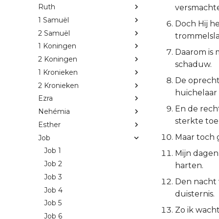
Ruth
versmacht
1 Samuël
Doch Hij he
2 Samuël
trommelsla
1 Koningen
Daarom is m
2 Koningen
schaduw.
1 Kronieken
De oprecht
2 Kronieken
huichelaar
Ezra
En de recht
Nehémia
sterkte to
Esther
Maar toch g
Job
Job 1
Mijn dagen 
Job 2
harten.
Job 3
Den nacht v
Job 4
duisternis.
Job 5
Zo ik wacht
Job 6