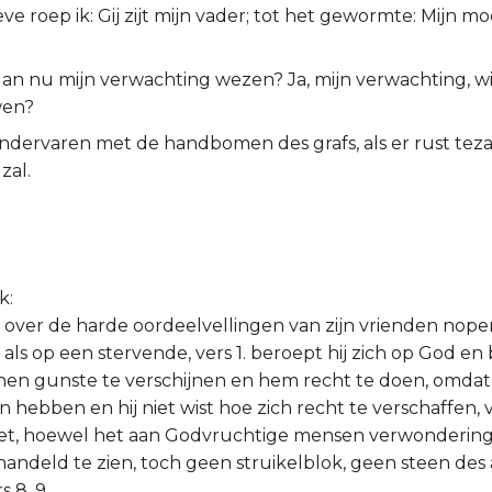
ve roep ik: Gij zijt mijn vader; tot het gewormte: Mijn m
an nu mijn verwachting wezen? Ja, mijn verwachting, wi
wen?
 ondervaren met de handbomen des grafs, als er rust tez
zal.
k:
a over de harde oordeelvellingen van zijn vrienden nop
 als op een stervende, vers 1. beroept hij zich op God en
jnen gunste te verschijnen en hem recht te doen, omdat
hebben en hij niet wist hoe zich recht te verschaffen, v
het, hoewel het aan Godvruchtige mensen verwondering
andeld te zien, toch geen struikelblok, geen steen des 
s 8, 9.