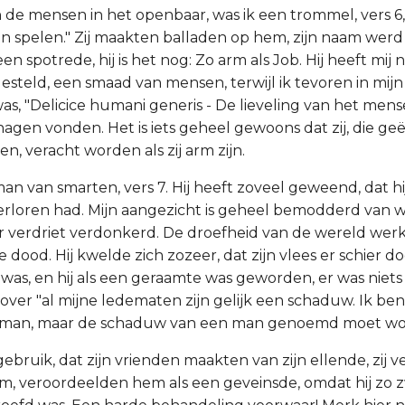
 de mensen in het openbaar, was ik een trommel, vers 6,
kon spelen." Zij maakten balladen op hem, zijn naam werd
n spotrede, hij is het nog: Zo arm als Job. Hij heeft mij 
steld, een smaad van mensen, terwijl ik tevoren in mijn
, "Delicice humani generis - De lieveling van het mensel
ehagen vonden. Het is iets geheel gewoons dat zij, die g
ren, veracht worden als zij arm zijn.
man van smarten, vers 7. Hij heeft zoveel geweend, dat hij
erloren had. Mijn aangezicht is geheel bemodderd van
or verdriet verdonkerd. De droefheid van de wereld werk
e dood. Hij kwelde zich zozeer, dat zijn vlees er schier d
s, en hij als een geraamte was geworden, er was niets
ver "al mijne ledematen zijn gelijk een schaduw. Ik b
en man, maar de schaduw van een man genoemd moet wo
 gebruik, dat zijn vrienden maakten van zijn ellende, zij 
, veroordeelden hem als een geveinsde, omdat hij zo 