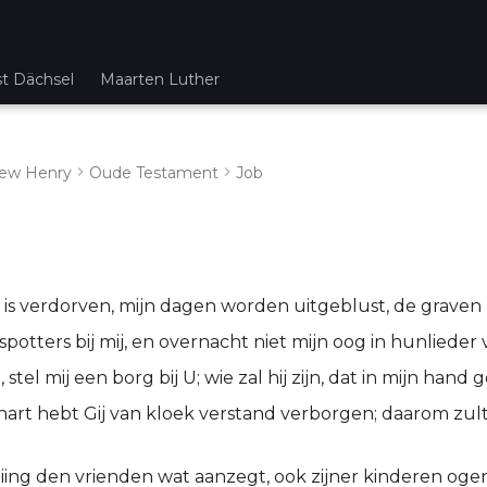
st Dächsel
Maarten Luther
ew Henry
Oude Testament
Job
is verdorven, mijn dagen worden uitgeblust, de graven zi
espotters bij mij, en overnacht niet mijn oog in hunlieder
, stel mij een borg bij U; wie zal hij zijn, dat in mijn han
art hebt Gij van kloek verstand verborgen; daarom zult 
eiing den vrienden wat aanzegt, ook zijner kinderen oge