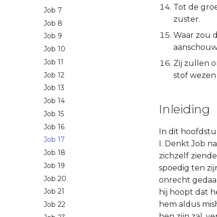
Tot de groe
Job 7
zuster.
Job 8
Waar zou d
Job 9
aanschou
Job 10
Job 11
Zij zullen
Job 12
stof wezen 
Job 13
Job 14
Inleiding
Job 15
Job 16
In dit hoofdstu
Job 17
I. Denkt Job n
Job 18
zichzelf ziende
Job 19
spoedig ten zi
Job 20
onrecht gedaan 
Job 21
hij hoopt dat 
hem aldus mish
Job 22
hen zijn zal, ver