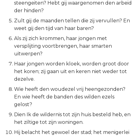
steengeiten? Hebt gij waargenomen den arbeid
2 Korinthe
der hinden?
Zult gij de maanden tellen die zij vervullen? En
Galaten
weet gij den tijd van haar baren?
Als zij zich krommen, haar jongen met
Éfeze
versplijting voortbrengen, haar smarten
uitwerpen?
Filipenzen
Haar jongen worden kloek, worden groot door
Kolossenzen
het koren; zij gaan uit en keren niet weder tot
dezelve.
1 Thessalonicenzen
Wie heeft den woudezel vrij heengezonden?
En wie heeft de banden des wilden ezels
2 Thessalonicenzen
gelost?
1 Timótheüs
Dien Ik de wildernis tot zijn huis besteld heb, en
het ziltige tot zijn woningen.
2 Timótheüs
Hij belacht het gewoel der stad; het menigerlei