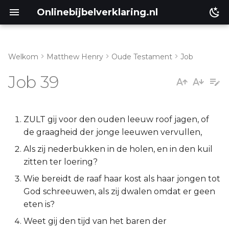
Onlinebijbelverklaring.nl
Welkom
Matthew Henry
Oude Testament
Job
Inleiding
Matthéüs
Job 39
Job 39:1-15
Markus
Job 39:16-21
Lukas
ZULT gij voor den ouden leeuw roof jagen, of
de graagheid der jonge leeuwen vervullen,
Job 39:22-28
Johannes
Als zij nederbukken in de holen, en in den kuil
zitten ter loering?
Job 39:29-33
Handelingen
Wie bereidt de raaf haar kost als haar jongen tot
God schreeuwen, als zij dwalen omdat er geen
Job 39:34-38
Romeinen
eten is?
1 Korinthe
Weet gij den tijd van het baren der