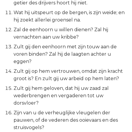
getier des drijvers hoort hij niet.
Titus
Wat hij uitspeurt op de bergen, is zijn weide; en
hij zoekt allerlei groensel na.
Filémon
Zal de eenhoorn u willen dienen? Zal hij
Hebreeën
vernachten aan uw kribbe?
Zult gij den eenhoorn met zijn touw aan de
Jakobus
voren binden? Zal hij de laagten achter u
eggen?
1 Petrus
Zult gij op hem vertrouwen, omdat zijn kracht
groot is? En zult gij uw arbeid op hem laten?
2 Petrus
Zult gij hem geloven, dat hij uw zaad zal
1 Johannes
wederbrengen en vergaderen tot uw
dorsvloer?
2 Johannes
Zijn van u de verheuglijke vleugelen der
pauwen, of de vederen des ooievaars en des
3 Johannes
struisvogels?