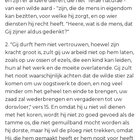
en zijn er andere dieren, die niet "ferae naturae -
van een wilde aard - "zijn, die de mens in eigendom
kan bezitten, voor welke hij zorgt, en op wier
diensten hij recht heeft. "Heere, wat is de mens, dat
Gij zijner aldus gedenkt?"
2. "Gij durft hem niet vertrouwen, hoewel zijn
kracht groot is, zult gij uw arbeid niet op hem laten,
zoals op uw ossen of ezels, die een kind kan leiden,
hun al het werk en de moeite overlatende. Gij zult
het nooit waarschijnlijk achten dat de wilde stier zal
komen om uw oogstwerk te doen, en nog veel
minder om het geheel ten einde te brengen, uw
zaad zal wederbrengen en vergaderen tot uw
dorsvloer," vers 15. En omdat hij u niet wil dienen
met het koren, wordt hij niet zo goed gevoed als de
tamme os, die niet gemuilband mocht worden als
hij dorste, maar hij wil de ploeg niet trekken, omdat
Hij, die hem gemaakt heeft er hem nooit voor heeft