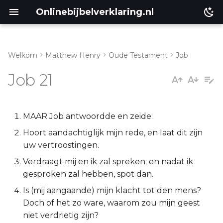
Onlinebijbelverklaring.nl
Welkom
Matthew Henry
Oude Testament
Job
Inleiding
Matthéüs
Job 21
Job 21:1-6
Markus
Job 21:7-16
Lukas
MAAR Job antwoordde en zeide:
Hoort aandachtiglijk mijn rede, en laat dit zijn
Job 21:17-26
Johannes
uw vertroostingen.
Verdraagt mij en ik zal spreken; en nadat ik
Job 21:27-34
Handelingen
gesproken zal hebben, spot dan.
Romeinen
Is (mij aangaande) mijn klacht tot den mens?
Doch of het zo ware, waarom zou mijn geest
1 Korinthe
niet verdrietig zijn?