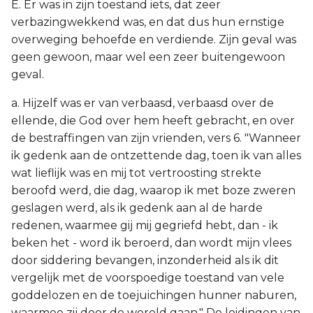
E. Er was in zijn toestand iets, dat zeer
verbazingwekkend was, en dat dus hun ernstige
overweging behoefde en verdiende. Zijn geval was
geen gewoon, maar wel een zeer buitengewoon
geval.
a. Hijzelf was er van verbaasd, verbaasd over de
ellende, die God over hem heeft gebracht, en over
de bestraffingen van zijn vrienden, vers 6. "Wanneer
ik gedenk aan de ontzettende dag, toen ik van alles
wat lieflijk was en mij tot vertroosting strekte
beroofd werd, die dag, waarop ik met boze zweren
geslagen werd, als ik gedenk aan al de harde
redenen, waarmee gij mij gegriefd hebt, dan - ik
beken het - word ik beroerd, dan wordt mijn vlees
door siddering bevangen, inzonderheid als ik dit
vergelijk met de voorspoedige toestand van vele
goddelozen en de toejuichingen hunner naburen,
waarmee zij door de wereld gaan." De leidingen van