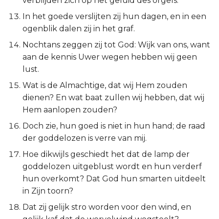
verblijden zich op het geluid des orgels.
Titus
In het goede verslijten zij hun dagen, en in een
ogenblik dalen zij in het graf.
Filémon
Nochtans zeggen zij tot God: Wijk van ons, want
aan de kennis Uwer wegen hebben wij geen
Hebreeën
lust.
Jakobus
Wat is de Almachtige, dat wij Hem zouden
dienen? En wat baat zullen wij hebben, dat wij
1 Petrus
Hem aanlopen zouden?
Doch zie, hun goed is niet in hun hand; de raad
2 Petrus
der goddelozen is verre van mij.
Hoe dikwijls geschiedt het dat de lamp der
1 Johannes
goddelozen uitgeblust wordt en hun verderf
hun overkomt? Dat God hun smarten uitdeelt
2 Johannes
in Zijn toorn?
3 Johannes
Dat zij gelijk stro worden voor den wind, en