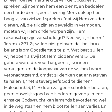
b. Met hoeveel hardheid zij van de Godsdienst
spreken. Zij noemen hem een dienst, en bedoelen
een harde dienst, een slavernij. Merk ook op hoe
hoog zij van zichzelf spreken: "dat wij Hem zouden
dienen, wij, die rijk zijn en geweldig in vermogen,
moeten wij Hem onderworpen zijn, Hem
rekenschap zijn verschuldigd? Nee, wij zijn heren."
Jeremia 2:31. Zij willen niet geloven dat het hun
belang is om Godsdienstig te zijn. Wat baat zullen
wij hebben als wij tot Hem bidden? vers 15. De
gehele wereld is voor hetgeen zij kunnen
verkrijgen, en de koopwaar van de wijsheid wordt
veronachtzaamd, omdat zij denken dat er niets van
te halen is, "het is tevergeefs God te dienen,"
Maleachi 3:13, 14. Bidden zal geen schulden betalen,
geen huwelijksgoed aan kinderen geven ja meer:
ernstige Godsvrucht kan iemands bevordering wel
in de weg staan en hem blootstellen aan verlies. En