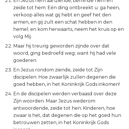
En Jezus hem aanziende, beminde hem en
Hábakuk
zeide tot hem: Eén ding ontbreekt u: ga heen,
verkoop alles wat gij hebt en geef het den
Zefánja
armen, en gij zult een schat hebben in den
hemel; en kom herwaarts, neem het kruis op en
Haggaï
volg Mij.
Zacharía
Maar hij treurig geworden zijnde over dat
woord, ging bedroefd weg; want hij had vele
Maleáchi
goederen.
En Jezus rondom ziende, zeide tot Zijn
discipelen: Hoe zwaarlijk zullen degenen die
goed hebben, in het Koninkrijk Gods inkomen!
En de discipelen werden verbaasd over deze
Zijn woorden. Maar Jezus wederom
antwoordende, zeide tot hen: Kinderen, hoe
zwaar is het, dat degenen die op het goed hun
betrouwen zetten, in het Koninkrijk Gods