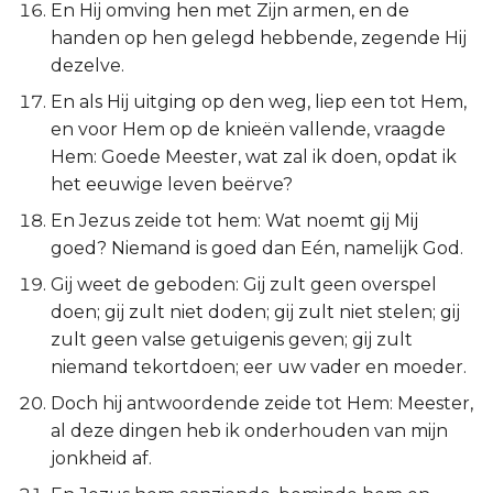
En Hij omving hen met Zijn armen, en de
Ezechiël
handen op hen gelegd hebbende, zegende Hij
dezelve.
Daniël
En als Hij uitging op den weg, liep een tot Hem,
Hoséa
en voor Hem op de knieën vallende, vraagde
Hem: Goede Meester, wat zal ik doen, opdat ik
Joël
het eeuwige leven beërve?
En Jezus zeide tot hem: Wat noemt gij Mij
Amos
goed? Niemand is goed dan Eén, namelijk God.
Gij weet de geboden: Gij zult geen overspel
Obadja
doen; gij zult niet doden; gij zult niet stelen; gij
zult geen valse getuigenis geven; gij zult
Jona
niemand tekortdoen; eer uw vader en moeder.
Micha
Doch hij antwoordende zeide tot Hem: Meester,
al deze dingen heb ik onderhouden van mijn
Nahum
jonkheid af.