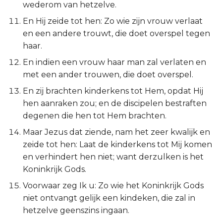
wederom van hetzelve.
Esther
En Hij zeide tot hen: Zo wie zijn vrouw verlaat
en een andere trouwt, die doet overspel tegen
Job
haar.
Psalmen
En indien een vrouw haar man zal verlaten en
met een ander trouwen, die doet overspel.
Spreuken
En zij brachten kinderkens tot Hem, opdat Hij
hen aanraken zou; en de discipelen bestraften
Prediker
degenen die hen tot Hem brachten.
Maar Jezus dat ziende, nam het zeer kwalijk en
Hooglied
zeide tot hen: Laat de kinderkens tot Mij komen
en verhindert hen niet; want derzulken is het
Jesaja
Koninkrijk Gods.
Jeremía
Voorwaar zeg Ik u: Zo wie het Koninkrijk Gods
niet ontvangt gelijk een kindeken, die zal in
Klaagliederen
hetzelve geenszins ingaan.