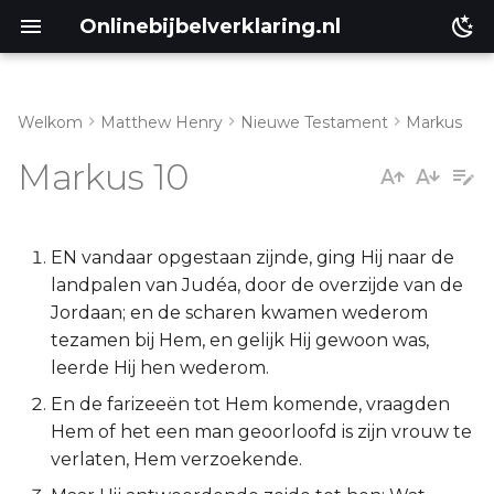
Onlinebijbelverklaring.nl
Welkom
Matthew Henry
Nieuwe Testament
Markus
Genesis
Inleiding
Markus 10
Éxodus
Markus 10:1-12
Leviticus
Markus 10:13-16
EN vandaar opgestaan zijnde, ging Hij naar de
landpalen van Judéa, door de overzijde van de
Numeri
Markus 10:17-31
Jordaan; en de scharen kwamen wederom
tezamen bij Hem, en gelijk Hij gewoon was,
Deuteronomium
Markus 10:32-45
leerde Hij hen wederom.
En de farizeeën tot Hem komende, vraagden
Jozua
Markus 10:46-52
Hem of het een man geoorloofd is zijn vrouw te
verlaten, Hem verzoekende.
Richteren