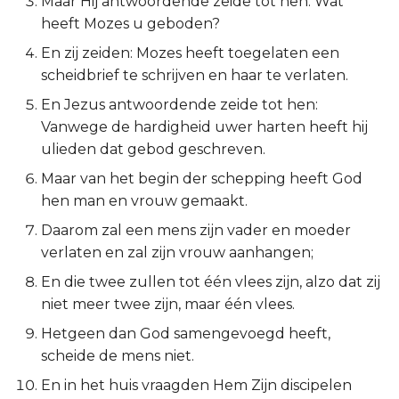
Maar Hij antwoordende zeide tot hen: Wat
heeft Mozes u geboden?
Ruth
En zij zeiden: Mozes heeft toegelaten een
1 Samuël
scheidbrief te schrijven en haar te verlaten.
En Jezus antwoordende zeide tot hen:
2 Samuël
Vanwege de hardigheid uwer harten heeft hij
ulieden dat gebod geschreven.
1 Koningen
Maar van het begin der schepping heeft God
hen man en vrouw gemaakt.
2 Koningen
Daarom zal een mens zijn vader en moeder
1 Kronieken
verlaten en zal zijn vrouw aanhangen;
En die twee zullen tot één vlees zijn, alzo dat zij
2 Kronieken
niet meer twee zijn, maar één vlees.
Ezra
Hetgeen dan God samengevoegd heeft,
scheide de mens niet.
Nehémia
En in het huis vraagden Hem Zijn discipelen