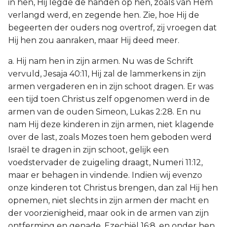
in hen, Hij legde de handen op hen, zoals van Hem
verlangd werd, en zegende hen. Zie, hoe Hij de
begeerten der ouders nog overtrof, zij vroegen dat
Hij hen zou aanraken, maar Hij deed meer.
a. Hij nam hen in zijn armen. Nu was de Schrift
vervuld, Jesaja 40:11, Hij zal de lammerkens in zijn
armen vergaderen en in zijn schoot dragen. Er was
een tijd toen Christus zelf opgenomen werd in de
armen van de ouden Simeon, Lukas 2:28. En nu
nam Hij deze kinderen in zijn armen, niet klagende
over de last, zoals Mozes toen hem geboden werd
Israël te dragen in zijn schoot, gelijk een
voedstervader de zuigeling draagt, Numeri 11:12,
maar er behagen in vindende. Indien wij evenzo
onze kinderen tot Christus brengen, dan zal Hij hen
opnemen, niet slechts in zijn armen der macht en
der voorzienigheid, maar ook in de armen van zijn
ontferming en genade, Ezechiël 16:8, en onder hen